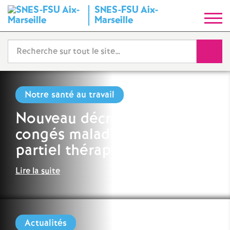
SNES-FSU Aix-
S
Marseille
y
Reche
n
d
Notre santé au travail
Nouveau décret sur les
i
congés maladie et temps
c
partiel thérapeutique
a
Lire la suite
t
N
Actualités