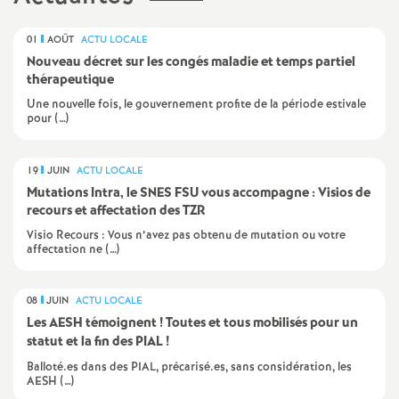
o
01
AOÛT
ACTU LOCALE
Nouveau décret sur les congés maladie et temps partiel
u
thérapeutique
Une nouvelle fois, le gouvernement profite de la période estivale
r
pour (…)
s
19
JUIN
ACTU LOCALE
Mutations Intra, le SNES FSU vous accompagne : Visios de
recours et affectation des TZR
Visio Recours : Vous n’avez pas obtenu de mutation ou votre
affectation ne (…)
08
JUIN
ACTU LOCALE
Les AESH témoignent
! Toutes et tous mobilisés pour un
statut et la fin des PIAL
!
Balloté.es dans des PIAL, précarisé.es, sans considération, les
AESH (…)