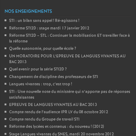
NOS ENSEIGNEMENTS
STI : un bilan sans appel
! Ré-agissons
!
Réforme STI2D : stage mardi 17 janvier 2012
Réforme STI2D – STL : Continuer la mobilisation ET travailler face à
la réforme
Quelle autonomie, pour quelle école
?
UN MORATOIRE POUR L’EPREUVE DE LANGUES VIVANTES AU
BAC 2013
Quel avenir pour la série STI2D
?
Changement de discipline des professeurs de STI
Langues vivantes : trop, c’est trop
!
STI : Une nouvelle note du ministére qui n’apporte pas de réponses
satisfaisantes
EPREUVE DE LANGUES VIVANTES AU BAC 2013
Compte rendu de l’audience IPR LV du 08 octobre 2012
Compte rendu du Groupe de travail STI
Réforme des lycées et contenus : du nouveau
! (2012)
Stage Langues vivantes du SNES, mardi 20 novembre 2012