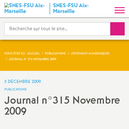
SNES-FSU Aix-
S
Marseille
y
Reche
n
d
VOUS ÊTES ICI :
ACCUEIL
PUBLICATIONS
JOURNAUX ACADÉMIQUES
JOURNAL N°315 NOVEMBRE 2009
i
c
5 DÉCEMBRE 2009
PUBLICATIONS
a
Journal n°315 Novembre
2009
t
N
Imprimer
l'article