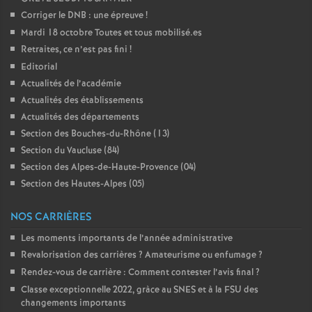
e
Corriger le DNB : une épreuve
!
Mardi 18 octobre Toutes et tous mobilisé.es
c
Retraites, ce n’est pas fini
!
Editorial
o
Actualités de l’académie
Actualités des établissements
n
Actualités des départements
Section des Bouches-du-Rhône (13)
d
Section du Vaucluse (84)
Section des Alpes-de-Haute-Provence (04)
Section des Hautes-Alpes (05)
d
NOS CARRIÈRES
e
Les moments importants de l’année administrative
Revalorisation des carrières
? Amateurisme ou enfumage
g
?
Rendez-vous de carrière : Comment contester l’avis final
?
Classe exceptionnelle 2022, gràce au SNES et à la FSU des
r
changements importants