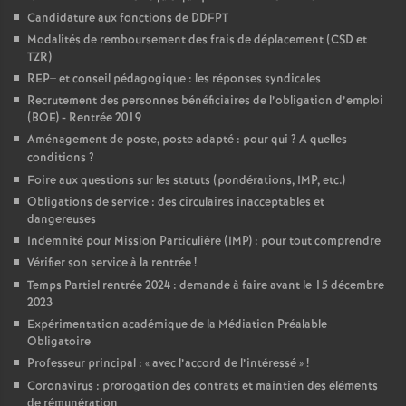
Candidature aux fonctions de DDFPT
o
Modalités de remboursement des frais de déplacement (CSD et
TZR)
u
REP+ et conseil pédagogique : les réponses syndicales
Recrutement des personnes bénéficiaires de l’obligation d’emploi
(BOE) - Rentrée 2019
r
Aménagement de poste, poste adapté : pour qui
? A quelles
conditions
?
s
Foire aux questions sur les statuts (pondérations, IMP, etc.)
Obligations de service : des circulaires inacceptables et
dangereuses
Indemnité pour Mission Particulière (IMP) : pour tout comprendre
Vérifier son service à la rentrée
!
Temps Partiel rentrée 2024 : demande à faire avant le 15 décembre
2023
Expérimentation académique de la Médiation Préalable
Obligatoire
Professeur principal : «
avec l’accord de l’intéressé
»
!
Coronavirus : prorogation des contrats et maintien des éléments
de rémunération