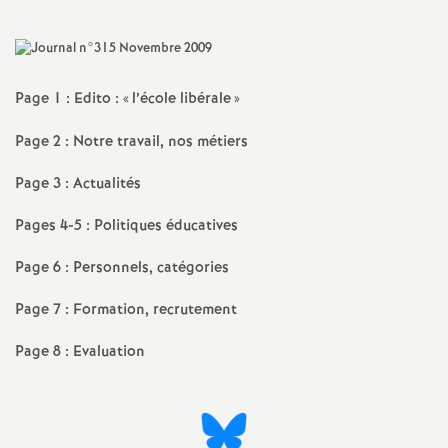
a
t
Page 1 : Edito : «
l’école libérale
»
i
Page 2 : Notre travail, nos métiers
o
Page 3 : Actualités
Pages 4-5 : Politiques éducatives
n
Page 6 : Personnels, catégories
a
Page 7 : Formation, recrutement
l
Page 8 : Evaluation
d