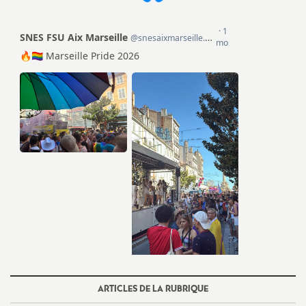
e
s
E
n
s
e
i
g
n
ARTICLES DE LA RUBRIQUE