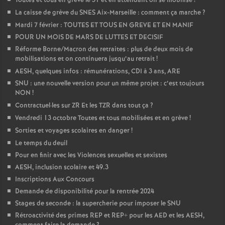
Toutes et tous en grève le 31 et en attendant on se mobilise
!
La caisse de grève du SNES Aix-Marseille : comment ça marche
?
Mardi 7 février : TOUTES ET TOUS EN GREVE ET EN MANIF
POUR UN MOIS DE MARS DE LUTTES ET DECISIF
Réforme Borne/Macron des retraites : plus de deux mois de
mobilisations et on continuera jusqu’au retrait
!
AESH, quelques infos : rémunérations, CDI à 3 ans, ARE
SNU : une nouvelle version pour un même projet : c’est toujours
NON
!
Contractuel
·
les sur ZR Et les TZR dans tout ça
?
Vendredi 13 octobre Toutes et tous mobilisées et en grève
!
Sorties et voyages scolaires en danger
!
Le temps du deuil
Pour en finir avec les Violences sexuelles et sexistes
AESH, inclusion scolaire et 49.3
Inscriptions Aux Concours
Demande de disponibilité pour la rentrée 2024
Stages de seconde : la supercherie pour imposer le SNU
Rétroactivité des primes REP et REP+ pour les AED et les AESH,