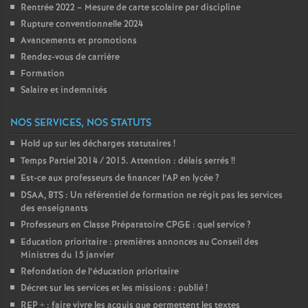
Rentrée 2022 – Mesure de carte scolaire par discipline
é
Rupture conventionnelle 2024
Avancements et promotions
O
Rendez-vous de carrière
Formation
r
Salaire et indemnités
l
NOS SERVICES, NOS STATUTS
Hold up sur les décharges statutaires
!
é
Temps Partiel 2014 / 2015. Attention : délais serrés
!!
Est-ce aux professeurs de financer l’AP en lycée
?
a
DSAA, BTS : Un référentiel de formation ne régit pas les services
des enseignants
n
Professeurs en Classe Préparatoire CPGE : quel service
?
Education prioritaire : premières annonces au Conseil des
Ministres du 15 janvier
s
Refondation de l’éducation prioritaire
Décret sur les services et les missions : publié
!
T
REP + : faire vivre les acquis que permettent les textes