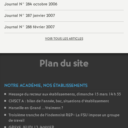
e
Journal N° 284 octobre 2006
m
Journal N° 287 janvier 2007
Journal N° 288 février 2007
e
VOIR TOUS LES ARTICLES
n
t
Plan du site
s
NOTRE ACADÉMIE, NOS ÉTABLISSEMENTS
d
Message du recteur aux établissements, dimanche 15 mars 14 h 55
CHSCT A : bilan de l’année, bac, situations d’établissement
e
Marseille en Grand ...Vraiment
?
Troisième tranche de l’indemnité REP+ La FSU impose un groupe
S
de travail
GREVE JEUDI 13 JANVIER