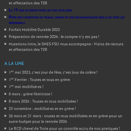
et affectation des TZR
Le 19 juin en grève pour les vies scolaires
Pour des conditions de travail dignes et une reconnaissance réelle de tous les
personnels
Forfait Mobilité Durable 2025
Préparation de rentrée 2026 : le compte n’y est pas
!
Mutations Intra, le SNES FSU vous accompagne : Visios de recours
et affectation des TZR
A LA UNE
er
1
mai 2023, c’est jour de fête, c’est jour de colère
!
er
1
Fevrier : Toutes et tous en grève
er
1
mai mobilisé
·
es
!
8 mars : grève féministe
!
8 mars 2026 : Toutes et tous mobilisées
!
25 novembre : mobilisé
·
es et en grève
!
26 mars et 31 mars : toutes et tous mobilisées et en grève pour un
autre budget pour la rentrée 2026
Le RCD cheval de Troie pour un contrôle accru de nos pratiques
!