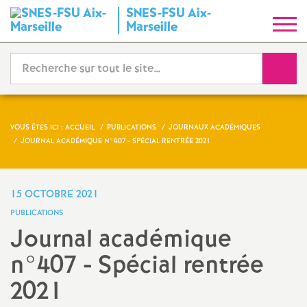
SNES-FSU Aix-
S
Marseille
y
Reche
n
d
VOUS ÊTES ICI :
ACCUEIL
PUBLICATIONS
JOURNAUX ACADÉMIQUES
JOURNAL ACADÉMIQUE N°407 - SPÉCIAL RENTRÉE 2021
i
c
15 OCTOBRE 2021
PUBLICATIONS
a
Journal académique
n°407 - Spécial rentrée
t
2021
N