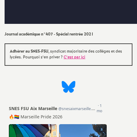
e
s
E
Journal académique n°407 - Spécial rentrée 2021
n
Adhérer au SNES-FSU
, syndicat majoritaire des collèges et des
lycées. Pourquoi s’en priver
?
C’est par ici
s
e
i
g
n