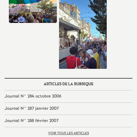
e
m
e
n
t
s
ARTICLES DE LA RUBRIQUE
d
Journal N° 284 octobre 2006
Journal N° 287 janvier 2007
e
Journal N° 288 février 2007
S
VOIR TOUS LES ARTICLES