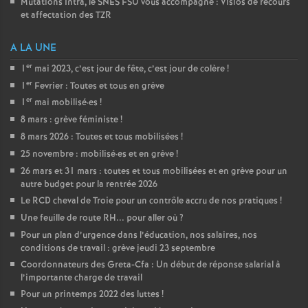
Mutations Intra, le SNES FSU vous accompagne : Visios de recours
et affectation des TZR
A LA UNE
er
1
mai 2023, c’est jour de fête, c’est jour de colère
!
er
1
Fevrier : Toutes et tous en grève
er
1
mai mobilisé
·
es
!
8 mars : grève féministe
!
8 mars 2026 : Toutes et tous mobilisées
!
25 novembre : mobilisé
·
es et en grève
!
26 mars et 31 mars : toutes et tous mobilisées et en grève pour un
autre budget pour la rentrée 2026
Le RCD cheval de Troie pour un contrôle accru de nos pratiques
!
Une feuille de route RH... pour aller où
?
Pour un plan d’urgence dans l’éducation, nos salaires, nos
conditions de travail : grève jeudi 23 septembre
Coordonnateurs des Greta-Cfa : Un début de réponse salarial à
l’importante charge de travail
Pour un printemps 2022 des luttes
!