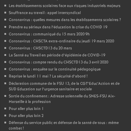
Les établissements scolaires face aux risques industriels majeurs
Souffrance au travail : appel intersyndical
Coronavirus : quelles mesures dans les établissements scolaires
?
Prendre au sérieux dans l’éducation la crise du COVID 19
Coronavirus : communiqué du 15 mars 2020 9h
Coronavirus : CHSCTA extra-ordinaire du jeudi 19 mars 2020
Coronavirus : CHSCTD13 du 20 mars
La Santé au Travail en période d’épidémie de COVID-19
Coronavirus : compte rendu du CHSCTD13 du 3 avril 2020
Coronavirus : enquête sur la continuité pédagogique
Reprise le lundi 11 mai
? La sécurité d’abord
!
Déclaration commune de la FSU 13, de la CGT’Educ’Action et de
SUD Education sur l’urgence sanitaire et sociale
Sortie du confinement : Adresse solennelle du SNES-FSU Aix-
Marseille à la profession
Pour aller plus loin 1
Pour aller plus loin 2
Défense du service public et défense de la santé de tous : même
combat
!