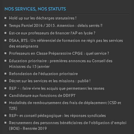
NOS SERVICES, NOS STATUTS
o
Hold up sur les décharges statutaires
!
u
Temps Partiel 2014 / 2015. Attention : délais serrés
!!
Est-ce aux professeurs de financer l’AP en lycée
?
r
DSAA, BTS : Un référentiel de formation ne régit pas les services
des enseignants
Professeurs en Classe Préparatoire CPGE : quel service
?
s
Education prioritaire : premières annonces au Conseil des
Ministres du 15 janvier
Refondation de l’éducation prioritaire
Décret sur les services et les missions : publié
!
REP + : faire vivre les acquis que permettent les textes
Candidature aux fonctions de DDFPT
Modalités de remboursement des frais de déplacement (CSD et
TZR)
REP+ et conseil pédagogique : les réponses syndicales
Recrutement des personnes bénéficiaires de l’obligation d’emploi
(BOE) - Rentrée 2019