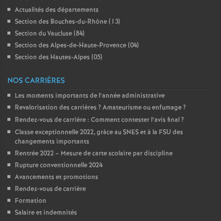
Actualités des départements
é
Section des Bouches-du-Rhône (13)
Section du Vaucluse (84)
O
Section des Alpes-de-Haute-Provence (04)
Section des Hautes-Alpes (05)
r
NOS CARRIÈRES
l
Les moments importants de l’année administrative
Revalorisation des carrières
? Amateurisme ou enfumage
?
é
Rendez-vous de carrière : Comment contester l’avis final
?
Classe exceptionnelle 2022, gràce au SNES et à la FSU des
a
changements importants
Rentrée 2022 – Mesure de carte scolaire par discipline
n
Rupture conventionnelle 2024
Avancements et promotions
s
Rendez-vous de carrière
Formation
T
Salaire et indemnités