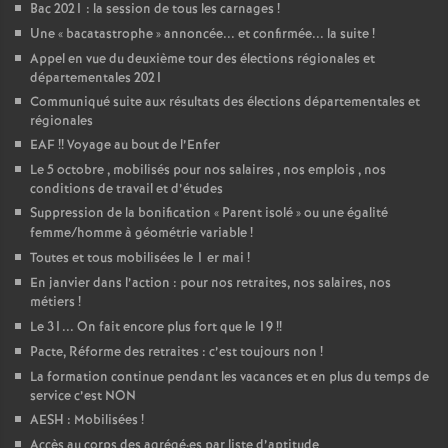
Bac 2021 : la session de tous les carnages
!
Une «
bacatastrophe
» annoncée... et confirmée... la suite
!
Appel en vue du deuxième tour des élections régionales et
départementales 2021
Communiqué suite aux résultats des élections départementales et
régionales
EAF
!! Voyage au bout de l’Enfer
Le 5 octobre , mobilisés pour nos salaires , nos emplois , nos
conditions de travail et d’études
Suppression de la bonification «
Parent isolé
» ou une égalité
femme/homme à géométrie variable
!
Toutes et tous mobilisées le 1 er mai
!
En janvier dans l’action : pour nos retraites, nos salaires, nos
métiers
!
Le 31... On fait encore plus fort que le 19
!!
Pacte, Réforme des retraites : c’est toujours non
!
La formation continue pendant les vacances et en plus du temps de
service c’est NON
AESH : Mobilisées
!
Accès au corps des agrégé
·
es par liste d’aptitude