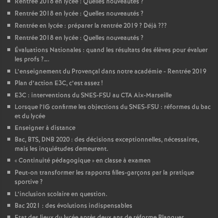
Rentrée 2018 en lycée : Quelles nouveautés
?
Rentrée 2018 en lycée : Quelles nouveautés
?
Rentrée en lycée : préparer la rentrée 2019
? Déjà
???
Rentrée 2018 en lycée : Quelles nouveautés
?
Évaluations Nationales : quand les résultats des élèves pour évaluer
les profs
?….
L’enseignement du Provençal dans notre académie - Rentrée 2019
Plan d’action E3C, c’est assez
!
E3C : interventions du SNES-FSU au CTA Aix-Marseille
Lorsque l’IG confirme les objections du SNES-FSU : réformes du bac
et du lycée
Enseigner à distance
Bac, BTS, DNB 2020 : des décisions exceptionnelles, nécessaires,
mais les inquiétudes demeurent.
«
Continuité pédagogique
» en classe à examen
Peut-on transformer les rapports filles-garçons par la pratique
sportive
?
L’inclusion scolaire en question.
Bac 2021 : des évolutions indispensables
Etat des lieux du lycée après deux ans de réforme Blanquer