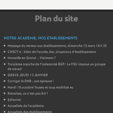
e
Plan du site
c
o
NOTRE ACADÉMIE, NOS ÉTABLISSEMENTS
n
Message du recteur aux établissements, dimanche 15 mars 14 h 55
CHSCT A : bilan de l’année, bac, situations d’établissement
d
Marseille en Grand ...Vraiment
?
Troisième tranche de l’indemnité REP+ La FSU impose un groupe
d
de travail
GREVE JEUDI 13 JANVIER
e
Corriger le DNB : une épreuve
!
Mardi 18 octobre Toutes et tous mobilisé.es
g
Retraites, ce n’est pas fini
!
Editorial
r
Actualités de l’académie
Actualités des établissements