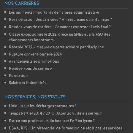
NOS CARRIÈRES
é
Les moments importants de l’année administrative
Revalorisation des carrières
? Amateurisme ou enfumage
?
O
Rendez-vous de carrière : Comment contester l’avis final
?
Classe exceptionnelle 2022, gràce au SNES et à la FSU des
r
changements importants
Rentrée 2022 – Mesure de carte scolaire par discipline
l
Rupture conventionnelle 2024
Avancements et promotions
é
Rendez-vous de carrière
Formation
a
Salaire et indemnités
NOS SERVICES, NOS STATUTS
n
Hold up sur les décharges statutaires
!
s
Temps Partiel 2014 / 2015. Attention : délais serrés
!!
Est-ce aux professeurs de financer l’AP en lycée
?
T
DSAA, BTS : Un référentiel de formation ne régit pas les services