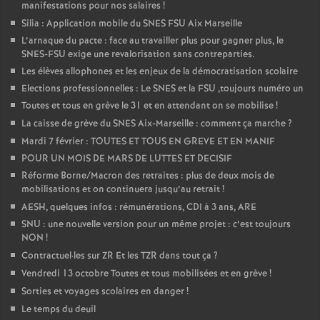
manifestations pour nos salaires
!
Silia : Application mobile du SNES FSU Aix Marseille
L’arnaque du pacte : face au travailler plus pour gagner plus, le
SNES-FSU exige une revalorisation sans contreparties.
Les élèves allophones et les enjeux de la démocratisation scolaire
Elections professionnelles : Le SNES et la FSU ,toujours numéro un
Toutes et tous en grève le 31 et en attendant on se mobilise
!
La caisse de grève du SNES Aix-Marseille : comment ça marche
?
Mardi 7 février : TOUTES ET TOUS EN GREVE ET EN MANIF
POUR UN MOIS DE MARS DE LUTTES ET DECISIF
Réforme Borne/Macron des retraites : plus de deux mois de
mobilisations et on continuera jusqu’au retrait
!
AESH, quelques infos : rémunérations, CDI à 3 ans, ARE
SNU : une nouvelle version pour un même projet : c’est toujours
NON
!
Contractuel
·
les sur ZR Et les TZR dans tout ça
?
Vendredi 13 octobre Toutes et tous mobilisées et en grève
!
Sorties et voyages scolaires en danger
!
Le temps du deuil