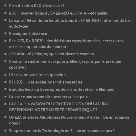
Plan d’action E3C, c’est assez
!
E3C : interventions du SNES-FSU au CTA Aix-Marseille
Lorsque l’IG confirme les objections du SNES-FSU : réformes du bac
et du lycée
Enseigner à distance
Bac, BTS, DNB 2020 : des décisions exceptionnelles, nécessaires,
mais les inquiétudes demeurent.
«
Continuité pédagogique
» en classe à examen
Peut-on transformer les rapports filles-garçons par la pratique
sportive
?
L’inclusion scolaire en question.
Bac 2021 : des évolutions indispensables
Etat des lieux du lycée après deux ans de réforme Blanquer
Laissez nous accomplir notre travail en paix
FACE A L’INVASION DU CONTROLE CONTINU AU BAC,
DEFENDONS NOTRE LIBERTE PEDAGOGIQUE
!
UPE2A et Eleves Allophones Nouvellement Arrivés : Ou en sommes
nous
?
Suppression de la Technologie en 6°, où en sommes nous
?