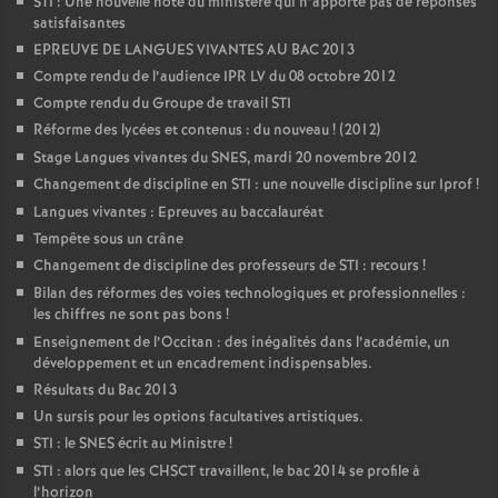
STI : Une nouvelle note du ministére qui n’apporte pas de réponses
satisfaisantes
EPREUVE DE LANGUES VIVANTES AU BAC 2013
Compte rendu de l’audience IPR LV du 08 octobre 2012
Compte rendu du Groupe de travail STI
Réforme des lycées et contenus : du nouveau
! (2012)
Stage Langues vivantes du SNES, mardi 20 novembre 2012
Changement de discipline en STI : une nouvelle discipline sur Iprof
!
Langues vivantes : Epreuves au baccalauréat
Tempête sous un crâne
Changement de discipline des professeurs de STI : recours
!
Bilan des réformes des voies technologiques et professionnelles :
les chiffres ne sont pas bons
!
Enseignement de l’Occitan : des inégalités dans l’académie, un
développement et un encadrement indispensables.
Résultats du Bac 2013
Un sursis pour les options facultatives artistiques.
STI : le SNES écrit au Ministre
!
STI : alors que les CHSCT travaillent, le bac 2014 se profile à
l’horizon