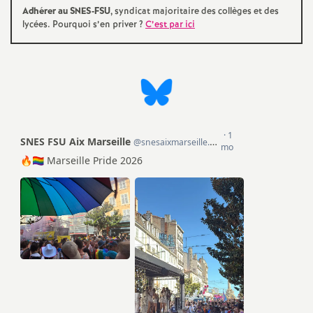
e
Adhérer au SNES-FSU
, syndicat majoritaire des collèges et des
lycées. Pourquoi s’en priver
?
C’est par ici
s
E
n
s
e
i
g
n