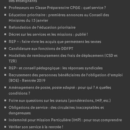
des enseignants
Professeurs en Classe Préparatoire CPGE : quel service
?
o
Education prioritaire : premières annonces au Conseil des
Ministres du 15 janvier
u
Refondation de l’éducation prioritaire
Décret sur les services et les missions : publié
!
r
REP + : faire vivre les acquis que permettent les textes
Candidature aux fonctions de DDFPT
s
Modalités de remboursement des frais de déplacement (CSD et
TZR)
REP+ et conseil pédagogique : les réponses syndicales
Recrutement des personnes bénéficiaires de l’obligation d’emploi
(BOE) - Rentrée 2019
Aménagement de poste, poste adapté : pour qui
? A quelles
conditions
?
Foire aux questions sur les statuts (pondérations, IMP, etc.)
Obligations de service : des circulaires inacceptables et
dangereuses
Indemnité pour Mission Particulière (IMP) : pour tout comprendre
Vérifier son service à la rentrée
!