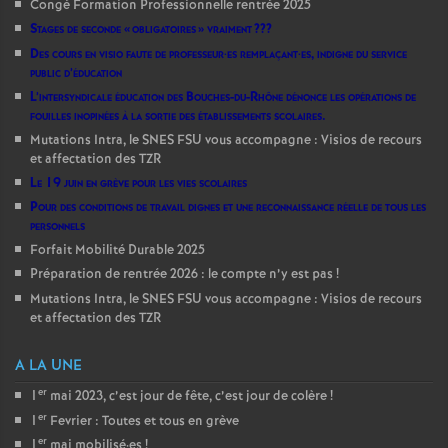
Congé Formation Professionnelle rentrée 2025
Stages de seconde «
obligatoires
» vraiment
???
Des cours en visio faute de professeur
·
es remplaçant
·
es, indigne du service
public d’éducation
L’intersyndicale éducation des Bouches-du-Rhône dénonce les opérations de
fouilles inopinées à la sortie des établissements scolaires.
Mutations Intra, le SNES FSU vous accompagne : Visios de recours
et affectation des TZR
Le 19 juin en grève pour les vies scolaires
Pour des conditions de travail dignes et une reconnaissance réelle de tous les
personnels
Forfait Mobilité Durable 2025
Préparation de rentrée 2026 : le compte n’y est pas
!
Mutations Intra, le SNES FSU vous accompagne : Visios de recours
et affectation des TZR
A LA UNE
er
1
mai 2023, c’est jour de fête, c’est jour de colère
!
er
1
Fevrier : Toutes et tous en grève
er
1
mai mobilisé
·
es
!