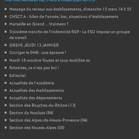
NOTRE ACADÉMIE, NOS ÉTABLISSEMENTS
e
Message du recteur aux établissements, dimanche 15 mars 14 h 55
CHSCT A : bilan de l’année, bac, situations d’établissement
c
Marseille en Grand ...Vraiment
?
Troisième tranche de l’indemnité REP+ La FSU impose un groupe
o
de travail
GREVE JEUDI 13 JANVIER
n
Corriger le DNB : une épreuve
!
Mardi 18 octobre Toutes et tous mobilisé.es
d
Retraites, ce n’est pas fini
!
Editorial
d
Actualités de l’académie
Actualités des établissements
e
Actualités des départements
Section des Bouches-du-Rhône (13)
Section du Vaucluse (84)
g
Section des Alpes-de-Haute-Provence (04)
Section des Hautes-Alpes (05)
r