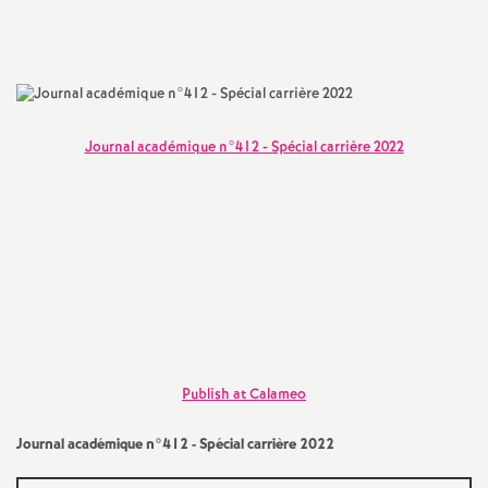
Imprimer
a
l'article
t
i
Journal académique n°412 - Spécial carrière 2022
o
n
a
l
Publish at Calameo
d
Journal académique n°412 - Spécial carrière 2022