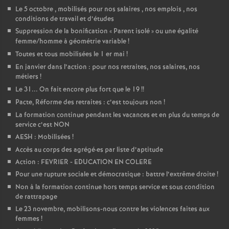
Le 5 octobre , mobilisés pour nos salaires , nos emplois , nos
conditions de travail et d’études
Suppression de la bonification «
Parent isolé
» ou une égalité
femme/homme à géométrie variable
!
Toutes et tous mobilisées le 1 er mai
!
En janvier dans l’action : pour nos retraites, nos salaires, nos
métiers
!
Le 31... On fait encore plus fort que le 19
!!
Pacte, Réforme des retraites : c’est toujours non
!
La formation continue pendant les vacances et en plus du temps de
service c’est NON
AESH : Mobilisées
!
Accès au corps des agrégé
·
es par liste d’aptitude
Action : FEVRIER - EDUCATION EN COLERE
Pour une rupture sociale et démocratique : battre l’extrême droite
!
Non à la formation continue hors temps service et sous condition
de rattrapage
Le 23 novembre, mobilisons-nous contre les violences faites aux
femmes
!