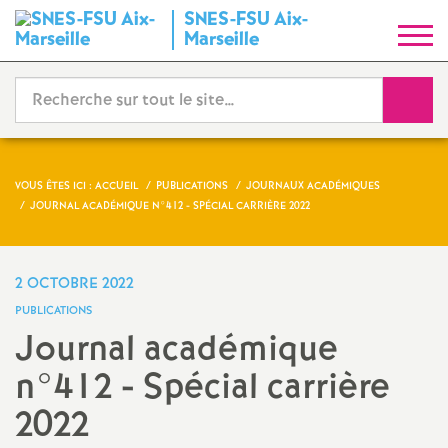
SNES-FSU Aix-
S
Marseille
y
Reche
n
d
VOUS ÊTES ICI :
ACCUEIL
PUBLICATIONS
JOURNAUX ACADÉMIQUES
JOURNAL ACADÉMIQUE N°412 - SPÉCIAL CARRIÈRE 2022
i
c
2 OCTOBRE 2022
PUBLICATIONS
a
Journal académique
n°412 - Spécial carrière
t
2022
N