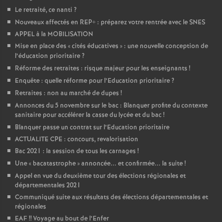
Le retraité, ce nanti
?
Nouveaux affectés en REP+ : préparez votre rentrée avec le SNES
APPEL à la MOBILISATION
Mise en place des «
cités éducatives
» : une nouvelle conception de
l’éducation prioritaire
?
Réforme des retraites : risque majeur pour les enseignants
!
Enquête : quelle réforme pour l’Education prioritaire
?
Retraites : non au marché de dupes
!
Annonces du 5 novembre sur le bac : Blanquer profite du contexte
sanitaire pour accélérer la casse du lycée et du bac
!
Blanquer passe un contrat sur l’Education prioritaire
ACTUALITE CPE : concours, revalorisation
Bac 2021 : la session de tous les carnages
!
Une «
bacatastrophe
» annoncée... et confirmée... la suite
!
Appel en vue du deuxième tour des élections régionales et
départementales 2021
Communiqué suite aux résultats des élections départementales et
régionales
EAF
!! Voyage au bout de l’Enfer