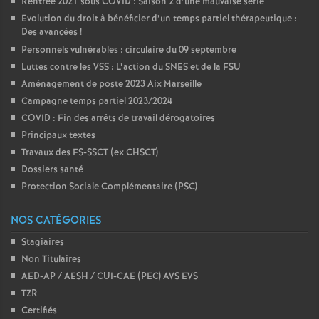
Rentrée 2021 sous COVID : Saison 2 d’une mauvaise série
Evolution du droit à bénéficier d’un temps partiel thérapeutique :
Des avancées
!
Personnels vulnérables : circulaire du 09 septembre
Luttes contre les VSS : L’action du SNES et de la FSU
Aménagement de poste 2023 Aix Marseille
Campagne temps partiel 2023/2024
COVID : Fin des arrêts de travail dérogatoires
Principaux textes
Travaux des FS-SSCT (ex CHSCT)
Dossiers santé
Protection Sociale Complémentaire (PSC)
NOS CATÉGORIES
Stagiaires
Non Titulaires
AED-AP / AESH / CUI-CAE (PEC) AVS EVS
TZR
Certifiés