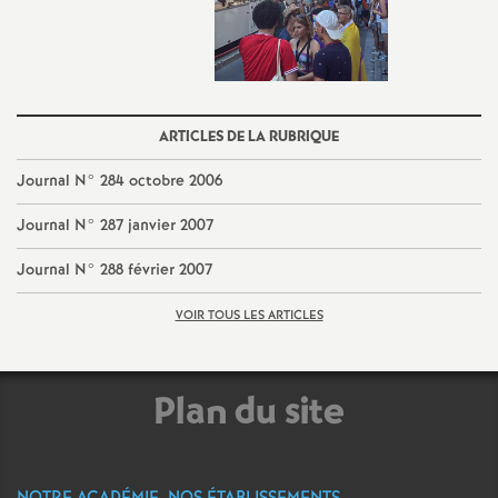
e
m
e
ARTICLES DE LA RUBRIQUE
n
Journal N° 284 octobre 2006
Journal N° 287 janvier 2007
t
Journal N° 288 février 2007
s
VOIR TOUS LES ARTICLES
d
e
Plan du site
S