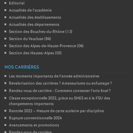
e
Editorial
Actualités de l’académie
Actualités des établissements
c
Actualités des départements
Section des Bouches-du-Rhône (13)
o
Section du Vaucluse (84)
Section des Alpes-de-Haute-Provence (04)
n
Section des Hautes-Alpes (05)
d
NOS CARRIÈRES
Les moments importants de l’année administrative
d
Revalorisation des carrières
? Amateurisme ou enfumage
?
Rendez-vous de carrière : Comment contester l’avis final
?
e
Classe exceptionnelle 2022, gràce au SNES et à la FSU des
changements importants
g
Rentrée 2022 – Mesure de carte scolaire par discipline
Rupture conventionnelle 2024
r
Avancements et promotions
Rendez-vous de carrière