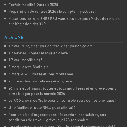
Forfait Mobilité Durable 2025
Préparation de rentrée 2026 : le compte n’y est pas
!
Mutations Intra, le SNES FSU vous accompagne : Visios de recours
et affectation des TZR
A LA UNE
er
1
mai 2023, c’est jour de fête, c’est jour de colère
!
er
1
Fevrier : Toutes et tous en grève
er
1
mai mobilisé
·
es
!
8 mars : grève féministe
!
8 mars 2026 : Toutes et tous mobilisées
!
25 novembre : mobilisé
·
es et en grève
!
26 mars et 31 mars : toutes et tous mobilisées et en grève pour un
autre budget pour la rentrée 2026
Le RCD cheval de Troie pour un contrôle accru de nos pratiques
!
Une feuille de route RH... pour aller où
?
Pour un plan d’urgence dans l’éducation, nos salaires, nos
conditions de travail : grève jeudi 23 septembre