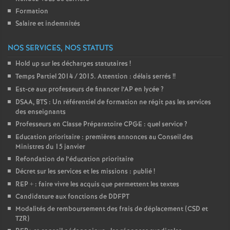
é
Formation
Salaire et indemnités
O
NOS SERVICES, NOS STATUTS
r
Hold up sur les décharges statutaires
!
Temps Partiel 2014 / 2015. Attention : délais serrés
!!
l
Est-ce aux professeurs de financer l’AP en lycée
?
DSAA, BTS : Un référentiel de formation ne régit pas les services
des enseignants
é
Professeurs en Classe Préparatoire CPGE : quel service
?
Education prioritaire : premières annonces au Conseil des
a
Ministres du 15 janvier
Refondation de l’éducation prioritaire
n
Décret sur les services et les missions : publié
!
REP + : faire vivre les acquis que permettent les textes
s
Candidature aux fonctions de DDFPT
Modalités de remboursement des frais de déplacement (CSD et
TZR)
T