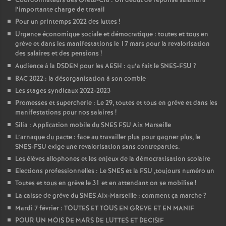
Coordonnateurs des Greta-Cfa : Un début de réponse salarial à
l’importante charge de travail
Pour un printemps 2022 des luttes
!
Urgence économique sociale et démocratique : toutes et tous en
grève et dans les manifestations le 17 mars pour la revalorisation
des salaires et des pensions
!
Audience à la DSDEN pour les AESH : qu’a fait le SNES-FSU
?
BAC 2022 : la désorganisation à son comble
Les stages syndicaux 2022-2023
Promesses et supercherie : Le 29, toutes et tous en grève et dans les
manifestations pour nos salaires
!
Silia : Application mobile du SNES FSU Aix Marseille
L’arnaque du pacte : face au travailler plus pour gagner plus, le
SNES-FSU exige une revalorisation sans contreparties.
Les élèves allophones et les enjeux de la démocratisation scolaire
Elections professionnelles : Le SNES et la FSU ,toujours numéro un
Toutes et tous en grève le 31 et en attendant on se mobilise
!
La caisse de grève du SNES Aix-Marseille : comment ça marche
?
Mardi 7 février : TOUTES ET TOUS EN GREVE ET EN MANIF
POUR UN MOIS DE MARS DE LUTTES ET DECISIF