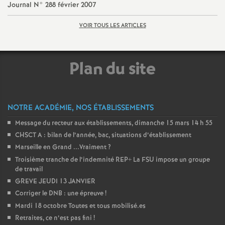
e
Journal N° 288 février 2007
m
VOIR TOUS LES ARTICLES
e
Plan du site
n
t
NOTRE ACADÉMIE, NOS ÉTABLISSEMENTS
Message du recteur aux établissements, dimanche 15 mars 14 h 55
s
CHSCT A : bilan de l’année, bac, situations d’établissement
Marseille en Grand ...Vraiment
?
d
Troisième tranche de l’indemnité REP+ La FSU impose un groupe
de travail
e
GREVE JEUDI 13 JANVIER
Corriger le DNB : une épreuve
!
S
Mardi 18 octobre Toutes et tous mobilisé.es
Retraites, ce n’est pas fini
!