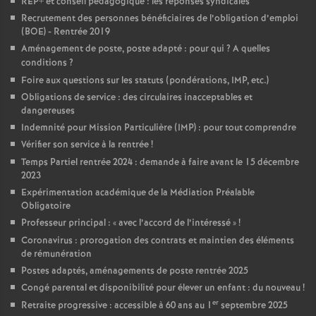
REP+ et conseil pédagogique : les réponses syndicales
Recrutement des personnes bénéficiaires de l’obligation d’emploi
o
(BOE) - Rentrée 2019
Aménagement de poste, poste adapté : pour qui
? A quelles
u
conditions
?
Foire aux questions sur les statuts (pondérations, IMP, etc.)
r
Obligations de service : des circulaires inacceptables et
dangereuses
Indemnité pour Mission Particulière (IMP) : pour tout comprendre
s
Vérifier son service à la rentrée
!
Temps Partiel rentrée 2024 : demande à faire avant le 15 décembre
2023
Expérimentation académique de la Médiation Préalable
Obligatoire
Professeur principal : «
avec l’accord de l’intéressé
»
!
Coronavirus : prorogation des contrats et maintien des éléments
de rémunération
Postes adaptés, aménagements de poste rentrée 2025
Congé parental et disponibilité pour élever un enfant : du nouveau
!
er
Retraite progressive : accessible à 60 ans au 1
septembre 2025