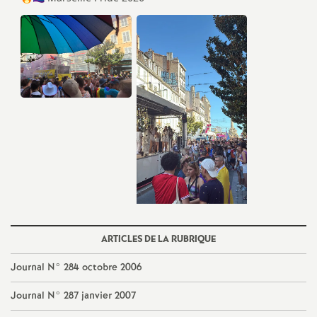
e
s
E
n
s
e
i
ARTICLES DE LA RUBRIQUE
g
Journal N° 284 octobre 2006
n
Journal N° 287 janvier 2007