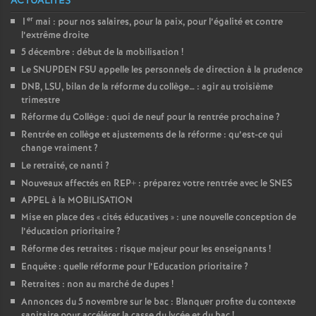
ACTUALITÉS
er
1
mai : pour nos salaires, pour la paix, pour l’égalité et contre
l’extrême droite
5 décembre : début de la mobilisation
!
Le SNUPDEN FSU appelle les personnels de direction à la prudence
DNB, LSU, bilan de la réforme du collège… : agir au troisième
trimestre
Réforme du Collège : quoi de neuf pour la rentrée prochaine
?
Rentrée en collège et ajustements de la réforme : qu’est-ce qui
change vraiment
?
Le retraité, ce nanti
?
Nouveaux affectés en REP+ : préparez votre rentrée avec le SNES
APPEL à la MOBILISATION
Mise en place des «
cités éducatives
» : une nouvelle conception de
l’éducation prioritaire
?
Réforme des retraites : risque majeur pour les enseignants
!
Enquête : quelle réforme pour l’Education prioritaire
?
Retraites : non au marché de dupes
!
Annonces du 5 novembre sur le bac : Blanquer profite du contexte
sanitaire pour accélérer la casse du lycée et du bac
!