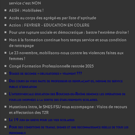
service c’est NON
AESH : Mobilisées
!
Accès au corps des agrégé
·
es par liste d’aptitude
Action : FEVRIER - EDUCATION EN COLERE
Pour une rupture sociale et démocratique : battre l’extrême droite
!
Non à la formation continue hors temps service et sous condition
de rattrapage
Le 23 novembre, mobilisons-nous contre les violences faites aux
femmes
!
Congé Formation Professionnelle rentrée 2025
Stages de seconde «
obligatoires
» vraiment
???
Des cours en visio faute de professeur
·
es remplaçant
·
es, indigne du service
public d’éducation
L’intersyndicale éducation des Bouches-du-Rhône dénonce les opérations de
fouilles inopinées à la sortie des établissements scolaires.
Mutations Intra, le SNES FSU vous accompagne : Visios de recours
et affectation des TZR
Le 19 juin en grève pour les vies scolaires
Pour des conditions de travail dignes et une reconnaissance réelle de tous les
personnels