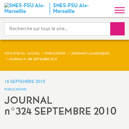
SNES-FSU Aix-
S
Marseille
y
Reche
n
d
VOUS ÊTES ICI :
ACCUEIL
PUBLICATIONS
JOURNAUX ACADÉMIQUES
JOURNAL N°324 SEPTEMBRE 2010
i
c
16 SEPTEMBRE 2010
PUBLICATIONS
a
JOURNAL
n°324 SEPTEMBRE 2010
t
N
Imprimer
l'article