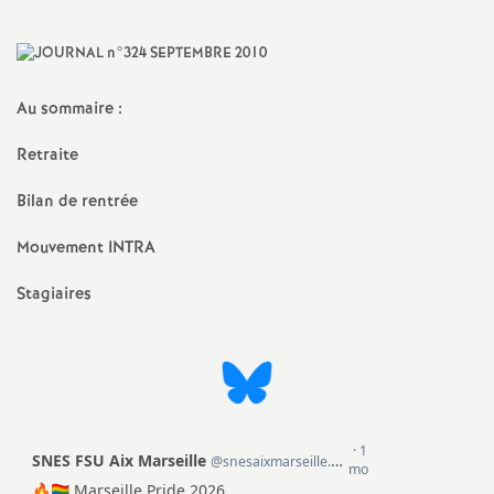
a
t
Au sommaire :
i
Retraite
o
Bilan de rentrée
Mouvement INTRA
n
Stagiaires
a
l
d