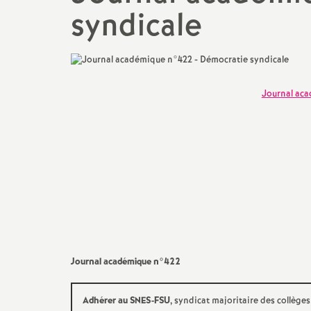
syndicale
Actualités des départements
Salaire et indemnités
Section des Bouches-du-
Rhône (13)
Section du Vaucluse (84)
Journal aca
Section des Alpes-de-Haute-
Provence (04)
Section des Hautes-Alpes (05)
Journal académique n°422
Adhérer au SNES-FSU
, syndicat majoritaire des collèges