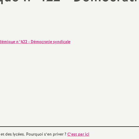
N
Protect
a
Complé
t
démique n°422 - Démocratie syndicale
i
o
n
a
l
d
 et des lycées. Pourquoi s’en priver
?
C’est par ici