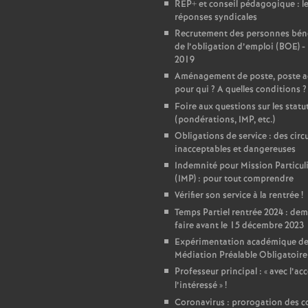
REP+ et conseil pédagogique : l
réponses syndicales
e
Recrutement des personnes béné
de l’obligation d’emploi (BOE) -
c
2019
Aménagement de poste, poste a
pour qui
? A quelles conditions
?
o
Foire aux questions sur les statu
(pondérations, IMP, etc.)
n
Obligations de service : des circu
inacceptables et dangereuses
d
Indemnité pour Mission Particul
(IMP) : pour tout comprendre
d
Vérifier son service à la rentrée
!
Temps Partiel rentrée 2024 : de
faire avant le 15 décembre 2023
e
Expérimentation académique de
Médiation Préalable Obligatoire
g
Professeur principal : «
avec l’ac
l’intéressé
»
!
Coronavirus : prorogation des c