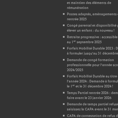
r
et maintien des éléments de
rémunération
é
Postes adaptés, aménagements 
rentrée 2025
O
Congé parental et disponibilité
élever un enfant : du nouveau
!
Retraite progressive : accessible
r
er
au 1
septembre 2025
Forfait Mobilité Durable 2023 :
l
à formuler jusqu’au 31 décembre
Demande de congé formation
é
professionnelle pour l’année sco
2024/2025
Forfait Mobilité Durable au titre
a
l’année 2024 : Demande à formul
er
le 1
et le 31 décembre 2024
!
n
Temps Partiel rentrée 2026 : de
faire avant le 23 janvier 2026
Demande de temps partiel refusé
s
saisissez la CAPA avant le 31 ma
CAPA de contestation de refus 