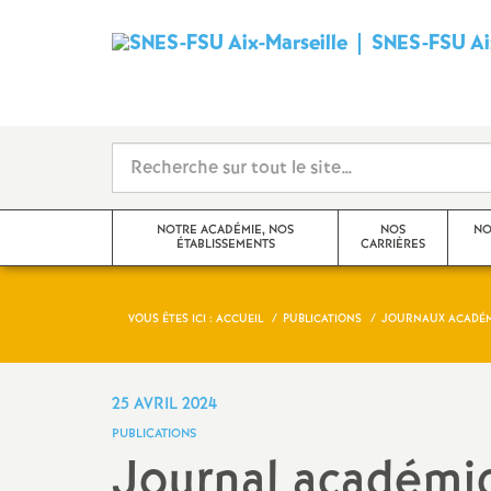
SNES-FSU Aix
NOTRE ACADÉMIE, NOS
NOS
NO
ÉTABLISSEMENTS
CARRIÈRES
VOUS ÊTES ICI :
ACCUEIL
PUBLICATIONS
JOURNAUX ACADÉ
Editorial
Avancements et promotions
Actualités de l’académie
Rendez-vous de carrière
25 AVRIL 2024
PUBLICATIONS
Actualités des établissements
Formation
Journal académi