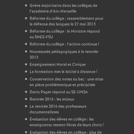
Grève majoritaire dans les collèges de
l’académie d’Aix-Marseille
Réforme du collège : rassemblement pour
la défense des langues le 27 mai 2015
Réforme du collège : la Ministre répond
au SNES-FSU
Réforme du collège : l’action continue
!
Nouveautés pédagogiques à la rentrée
2015
Enseignement Moral et Civique
La formation met la laïcité à distance
!
Conservation des notes au bac : une mise
en place problématique et précipitée
Denis Paget répond au SE-UNSA
Rentrée 2016 : les enjeux
La rentrée 2016 des professeurs
documentalistes
Évaluation des élèves en collège : les
enseignants restent libres de leurs choix
!
Evaluation des élèves en collège : plus de