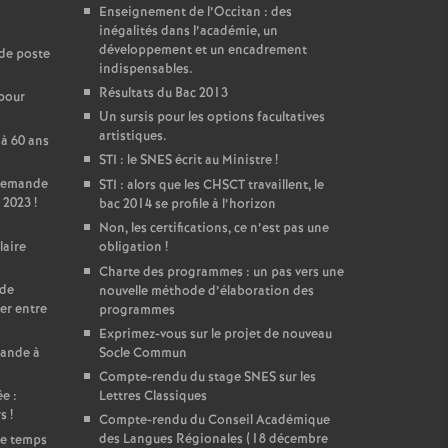
Enseignement de l’Occitan : des
inégalités dans l’académie, un
développement et un encadrement
de poste
indispensables.
Résultats du Bac 2013
 pour
Un sursis pour les options facultatives
artistiques.
 à 60 ans
STI : le SNES écrit au Ministre
!
 Demande
STI : alors que les CHSCT travaillent, le
 2023
!
bac 2014 se profile à l’horizon
Non, les certifications, ce n’est pas une
laire
obligation
!
Charte des programmes : un pas vers une
 de
nouvelle méthode d’élaboration des
er entre
programmes
Exprimez-vous sur le projet de nouveau
mande à
Socle Commun
Compte-rendu du stage SNES sur les
e :
Lettres Classiques
rs
!
Compte-rendu du Conseil Académique
des Langues Régionales (18 décembre
de temps