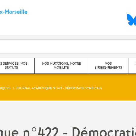
-Marseille
S
y
n
d
S SERVICES, NOS
NOS MUTATIONS, NOTRE
NOS
STATUTS
MOBILITÉ
ENSEIGNEMENTS
i
c
MIQUES
JOURNAL ACADÉMIQUE N°422 - DÉMOCRATIE SYNDICALE
Mouvement Inter -
Princip
Académique
a
Travaux
Mouvement Intra -
CHSCT)
t
Académique (Aix-Marseille)
que n°422 - Démocrati
Dossier