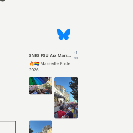
Actions
ion Sociale
TZR
mentaire (PSC)
Matériel pour les S1
Certifiés
Droits et Libertés
Agrégés
Conseils Académiques et
CPE
Congrés académiques du
SNES-FSU
Psy-EN
Elections professionnelles
Documentalistes
Lettres d’information
Retraités
Rubrique Culture
Infos FSU