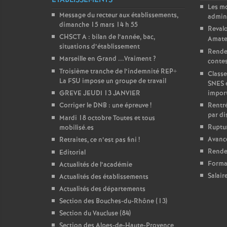
ÉTABLISSEMENTS
Les m
Message du recteur aux établissements,
admini
dimanche 15 mars 14 h 55
Revalo
CHSCT A : bilan de l’année, bac,
Amate
situations d’établissement
Rende
Marseille en Grand ...Vraiment
?
contest
Troisième tranche de l’indemnité REP+
Classe
La FSU impose un groupe de travail
SNES 
GREVE JEUDI 13 JANVIER
impor
Corriger le DNB : une épreuve
!
Rentré
par di
Mardi 18 octobre Toutes et tous
Ruptur
mobilisé.es
Avanc
Retraites, ce n’est pas fini
!
Rendez
Editorial
Forma
Actualités de l’académie
Salair
Actualités des établissements
Actualités des départements
Section des Bouches-du-Rhône (13)
Section du Vaucluse (84)
Section des Alpes-de-Haute-Provence