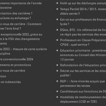
oments importants de l’année
Hold up sur les décharges statut
e
strative
Temps Partiel 2014 / 2015. Atten
risation des carrières
?
délais serrés
!!
m
urisme ou enfumage
?
Est-ce aux professeurs de financ
z-vous de carrière : Comment
lycée
?
e
er l’avis final
?
DSAA, BTS : Un référentiel de f
 exceptionnelle 2022, gràce au
ne régit pas les services des ens
et à la FSU des changements
Professeurs en Classe Préparato
n
tants
CPGE : quel service
?
e 2022 – Mesure de carte scolaire
Education prioritaire : première
t
scipline
annonces au Conseil des Ministr
e conventionnelle 2024
15 janvier
s
ements et promotions
Refondation de l’éducation prior
-vous de carrière
Décret sur les services et les miss
publié
!
tion
d
REP + : faire vivre les acquis que
e et indemnités
permettent les textes
e
Candidature aux fonctions de 
Modalités de remboursement des
S
déplacement (CSD et TZR)