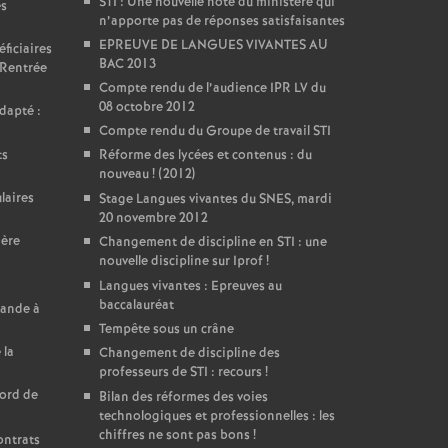
STI : Une nouvelle note du ministére qui
es
n’apporte pas de réponses satisfaisantes
EPREUVE DE LANGUES VIVANTES AU
ficiaires
BAC 2013
 Rentrée
Compte rendu de l’audience IPR LV du
08 octobre 2012
dapté :
Compte rendu du Groupe de travail STI
ts
Réforme des lycées et contenus : du
nouveau
! (2012)
laires
Stage Langues vivantes du SNES, mardi
20 novembre 2012
ière
Changement de discipline en STI : une
nouvelle discipline sur Iprof
!
Langues vivantes : Epreuves au
baccalauréat
mande à
Tempête sous un crâne
 la
Changement de discipline des
professeurs de STI : recours
!
cord de
Bilan des réformes des voies
technologiques et professionnelles : les
chiffres ne sont pas bons
!
ontrats