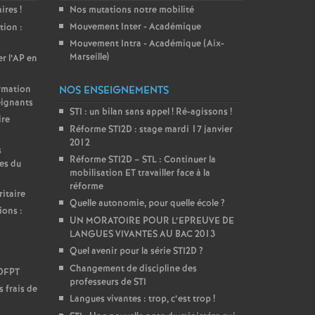
aires
!
Nos mutations notre mobilité
Mouvement Inter - Académique
tion :
Mouvement Intra - Académique (Aix-
Marseille)
er l’AP en
ormation
NOS ENSEIGNEMENTS
eignants
STI : un bilan sans appel
! Ré-agissons
!
ire
Réforme STI2D : stage mardi 17 janvier
2012
s
Réforme STI2D – STL : Continuer la
es du
mobilisation ET travailler face à la
réforme
itaire
Quelle autonomie, pour quelle école
?
ions :
UN MORATOIRE POUR L’EPREUVE DE
LANGUES VIVANTES AU BAC 2013
Quel avenir pour la série STI2D
?
Changement de discipline des
DDFPT
professeurs de STI
 frais de
Langues vivantes : trop, c’est trop
!