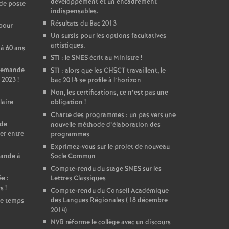
développement et un encadrement
de poste
indispensables.
Résultats du Bac 2013
 pour
Un sursis pour les options facultatives
artistiques.
 à 60 ans
STI : le SNES écrit au Ministre
!
 Demande
STI : alors que les CHSCT travaillent, le
 2023
!
bac 2014 se profile à l’horizon
Non, les certifications, ce n’est pas une
laire
obligation
!
Charte des programmes : un pas vers une
 de
nouvelle méthode d’élaboration des
er entre
programmes
Exprimez-vous sur le projet de nouveau
mande à
Socle Commun
Compte-rendu du stage SNES sur les
e :
Lettres Classiques
rs
!
Compte-rendu du Conseil Académique
des Langues Régionales (18 décembre
de temps
2014)
NVB réforme le collège avec un discours