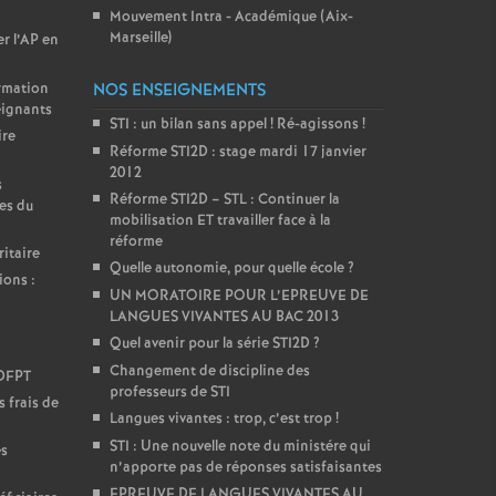
Mouvement Intra - Académique (Aix-
Marseille)
er l’AP en
ormation
NOS ENSEIGNEMENTS
eignants
STI : un bilan sans appel
! Ré-agissons
!
ire
Réforme STI2D : stage mardi 17 janvier
2012
s
Réforme STI2D – STL : Continuer la
es du
mobilisation ET travailler face à la
réforme
itaire
Quelle autonomie, pour quelle école
?
ions :
UN MORATOIRE POUR L’EPREUVE DE
LANGUES VIVANTES AU BAC 2013
Quel avenir pour la série STI2D
?
Changement de discipline des
DDFPT
professeurs de STI
 frais de
Langues vivantes : trop, c’est trop
!
STI : Une nouvelle note du ministére qui
es
n’apporte pas de réponses satisfaisantes
EPREUVE DE LANGUES VIVANTES AU