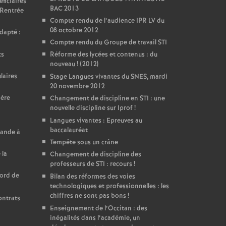
ficiaires
BAC 2013
 Rentrée
Compte rendu de l’audience IPR LV du
08 octobre 2012
dapté :
Compte rendu du Groupe de travail STI
ts
Réforme des lycées et contenus : du
nouveau
! (2012)
laires
Stage Langues vivantes du SNES, mardi
20 novembre 2012
ière
Changement de discipline en STI : une
nouvelle discipline sur Iprof
!
Langues vivantes : Epreuves au
baccalauréat
mande à
Tempête sous un crâne
 la
Changement de discipline des
professeurs de STI : recours
!
cord de
Bilan des réformes des voies
technologiques et professionnelles : les
chiffres ne sont pas bons
!
ontrats
Enseignement de l’Occitan : des
inégalités dans l’académie, un