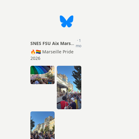
Actions
ion Sociale
TZR
mentaire (PSC)
Matériel pour les S1
Certifiés
Droits et Libertés
Agrégés
Conseils Académiques et
CPE
Congrés académiques du
SNES-FSU
Psy-EN
Elections professionnelles
Documentalistes
Lettres d’information
Retraités
Rubrique Culture
Infos FSU