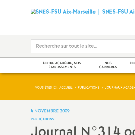
SNES-FSU Aix
NOTRE ACADÉMIE, NOS
NOS
NO
ÉTABLISSEMENTS
CARRIÈRES
VOUS ÊTES ICI :
ACCUEIL
PUBLICATIONS
JOURNAUX ACADÉ
Editorial
Avancements et promotions
Actualités de l’académie
Rendez-vous de carrière
4 NOVEMBRE 2009
PUBLICATIONS
Actualités des établissements
Formation
Journal N°314 o