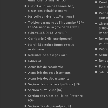
dimanche 15 mars 14 h 55
Revalo
CHSCT A : bilan de l’année, bac,
Amate
situations d’établissement
Rende
Marseille en Grand ...Vraiment
?
contest
Troisième tranche de l’indemnité REP+
Classe
La FSU impose un groupe de travail
SNES 
GREVE JEUDI 13 JANVIER
impor
Corriger le DNB : une épreuve
!
Rentré
par di
Mardi 18 octobre Toutes et tous
Ruptur
mobilisé.es
Avanc
Retraites, ce n’est pas fini
!
Rendez
Editorial
Forma
Actualités de l’académie
Salair
Actualités des établissements
Actualités des départements
Section des Bouches-du-Rhône (13)
Section du Vaucluse (84)
Section des Alpes-de-Haute-Provence
(04)
Section des Hautes-Alpes (05)