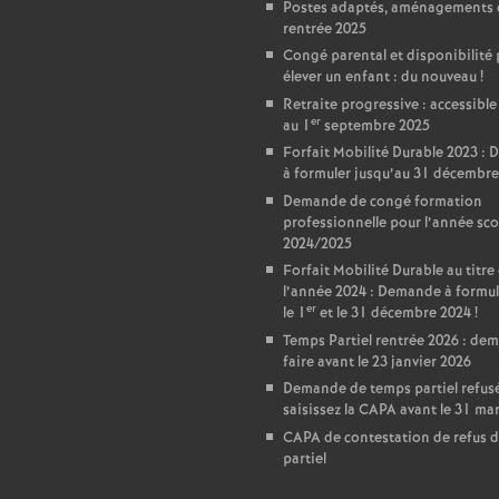
r
Postes adaptés, aménagements 
rentrée 2025
é
Congé parental et disponibilité
élever un enfant : du nouveau
!
O
Retraite progressive : accessible
er
au 1
septembre 2025
Forfait Mobilité Durable 2023 :
r
à formuler jusqu’au 31 décembre
Demande de congé formation
l
professionnelle pour l’année sco
2024/2025
Forfait Mobilité Durable au titre
é
l’année 2024 : Demande à formul
er
le 1
et le 31 décembre 2024
!
a
Temps Partiel rentrée 2026 : de
faire avant le 23 janvier 2026
n
Demande de temps partiel refusé
saisissez la CAPA avant le 31 ma
CAPA de contestation de refus 
s
partiel