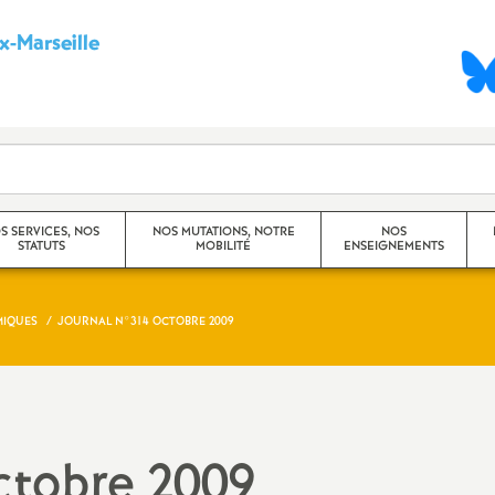
-Marseille
S
y
n
d
S SERVICES, NOS
NOS MUTATIONS, NOTRE
NOS
STATUTS
MOBILITÉ
ENSEIGNEMENTS
i
c
MIQUES
JOURNAL N°314 OCTOBRE 2009
Mouvement Inter -
Princip
Académique
a
Travaux
Mouvement Intra -
CHSCT)
t
Académique (Aix-Marseille)
ctobre 2009
Dossier