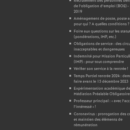
Recrutement des personnes béné
de l’obligation d’emploi (BOE) -
e
2019
Aménagement de poste, poste a
c
pour qui
? A quelles conditions
?
Foire aux questions sur les statu
(pondérations, IMP, etc.)
o
Obligations de service : des circu
inacceptables et dangereuses
n
Indemnité pour Mission Particul
(IMP) : pour tout comprendre
d
Vérifier son service à la rentrée
!
Temps Partiel rentrée 2024 : de
faire avant le 15 décembre 2023
d
Expérimentation académique de
Médiation Préalable Obligatoire
e
Professeur principal : «
avec l’ac
l’intéressé
»
!
g
Coronavirus : prorogation des c
et maintien des éléments de
rémunération