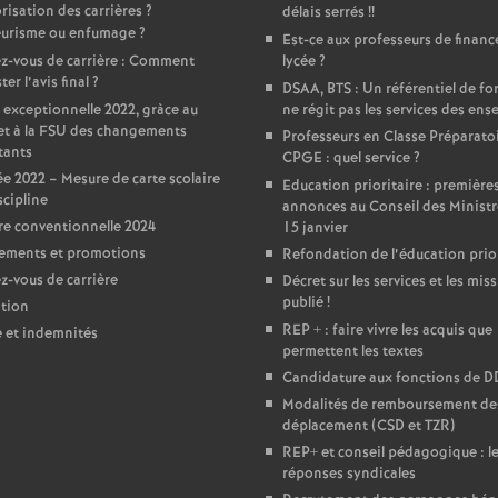
risation des carrières
?
délais serrés
!!
e
urisme ou enfumage
?
Est-ce aux professeurs de financ
z-vous de carrière : Comment
lycée
?
m
er l’avis final
?
DSAA, BTS : Un référentiel de f
 exceptionnelle 2022, gràce au
ne régit pas les services des ens
et à la FSU des changements
e
Professeurs en Classe Préparato
tants
CPGE : quel service
?
e 2022 – Mesure de carte scolaire
Education prioritaire : première
n
scipline
annonces au Conseil des Ministr
e conventionnelle 2024
15 janvier
t
ements et promotions
Refondation de l’éducation prior
-vous de carrière
Décret sur les services et les miss
publié
!
s
tion
REP + : faire vivre les acquis que
e et indemnités
permettent les textes
d
Candidature aux fonctions de 
Modalités de remboursement des
e
déplacement (CSD et TZR)
REP+ et conseil pédagogique : l
S
réponses syndicales