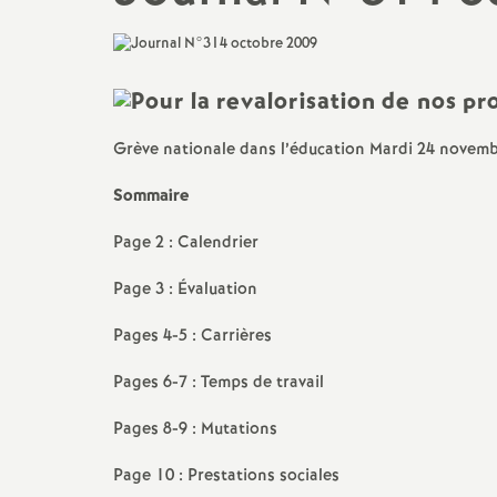
Actualités des départements
Salaire et indemnités
Section des Bouches-du-
Rhône (13)
Section du Vaucluse (84)
Grève nationale dans l’éducation Mardi 24 novem
Sommaire
Section des Alpes-de-Haute-
Provence (04)
Page 2 : Calendrier
Section des Hautes-Alpes (05)
Page 3 : Évaluation
Pages 4-5 : Carrières
Pages 6-7 : Temps de travail
Pages 8-9 : Mutations
Page 10 : Prestations sociales