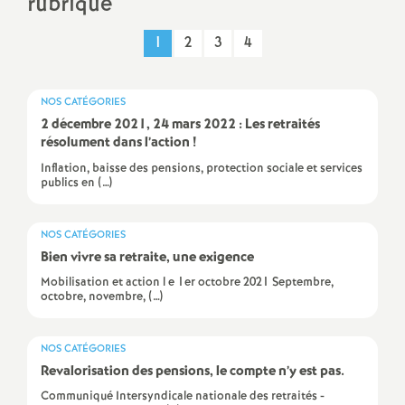
rubrique
a
1
2
3
4
t
NOS CATÉGORIES
i
2 décembre 2021, 24 mars 2022 : Les retraités
résolument dans l’action
!
o
Inflation, baisse des pensions, protection sociale et services
publics en (…)
n
NOS CATÉGORIES
a
Bien vivre sa retraite, une exigence
Mobilisation et action l e 1er octobre 2021 Septembre,
octobre, novembre, (…)
l
d
NOS CATÉGORIES
Revalorisation des pensions, le compte n’y est pas.
Communiqué Intersyndicale nationale des retraités -