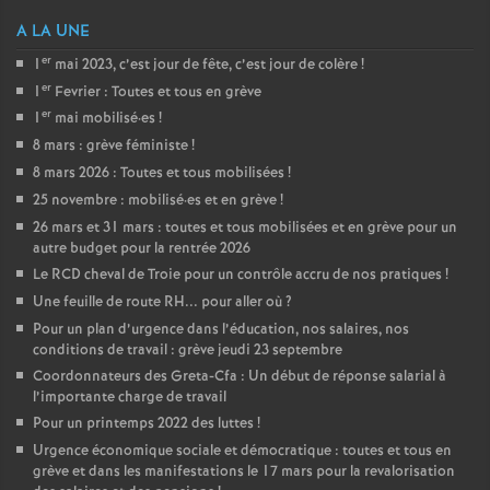
A LA UNE
er
1
mai 2023, c’est jour de fête, c’est jour de colère
!
er
1
Fevrier : Toutes et tous en grève
er
1
mai mobilisé
·
es
!
8 mars : grève féministe
!
8 mars 2026 : Toutes et tous mobilisées
!
25 novembre : mobilisé
·
es et en grève
!
26 mars et 31 mars : toutes et tous mobilisées et en grève pour un
autre budget pour la rentrée 2026
Le RCD cheval de Troie pour un contrôle accru de nos pratiques
!
Une feuille de route RH... pour aller où
?
Pour un plan d’urgence dans l’éducation, nos salaires, nos
conditions de travail : grève jeudi 23 septembre
Coordonnateurs des Greta-Cfa : Un début de réponse salarial à
l’importante charge de travail
Pour un printemps 2022 des luttes
!
Urgence économique sociale et démocratique : toutes et tous en
grève et dans les manifestations le 17 mars pour la revalorisation