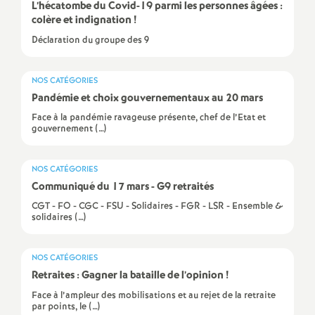
L’hécatombe du Covid-19 parmi les personnes âgées :
e
colère et indignation
!
Déclaration du groupe des 9
c
o
NOS CATÉGORIES
Pandémie et choix gouvernementaux au 20 mars
n
Face à la pandémie ravageuse présente, chef de l’Etat et
gouvernement (…)
d
NOS CATÉGORIES
Communiqué du 17 mars - G9 retraités
d
CGT - FO - CGC - FSU - Solidaires - FGR - LSR - Ensemble &
solidaires (…)
e
g
NOS CATÉGORIES
Retraites : Gagner la bataille de l’opinion
!
r
Face à l’ampleur des mobilisations et au rejet de la retraite
par points, le (…)