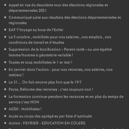
Appel en vue du deuxième tour des élections régionales et
départementales 2021
Communiqué suite aux résultats des élections départementales et
régionales
EAF
!! Voyage au bout de l’Enfer
Le 5 octobre , mobilisés pour nos salaires , nos emplois , nos
conditions de travail et d’études
Suppression de la bonification «
Parent isolé
» ou une égalité
femme/homme à géométrie variable
!
Toutes et tous mobilisées le 1 er mai
!
En janvier dans l’action : pour nos retraites, nos salaires, nos
métiers
!
Le 31... On fait encore plus fort que le 19
!!
Pacte, Réforme des retraites : c’est toujours non
!
La formation continue pendant les vacances et en plus du temps de
service c’est NON
AESH : Mobilisées
!
Accès au corps des agrégé
·
es par liste d’aptitude
Action : FEVRIER - EDUCATION EN COLERE