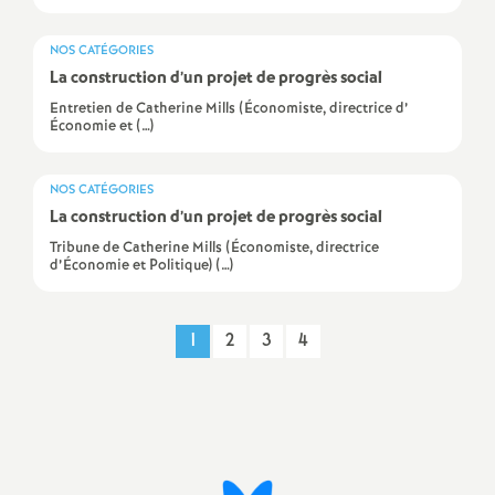
é
NOS CATÉGORIES
La construction d’un projet de progrès social
O
Entretien de Catherine Mills (Économiste, directrice d’
Économie et (…)
r
l
NOS CATÉGORIES
La construction d’un projet de progrès social
Tribune de Catherine Mills (Économiste, directrice
é
d’Économie et Politique) (…)
a
1
2
3
4
n
Imprimer
s
l'article
T