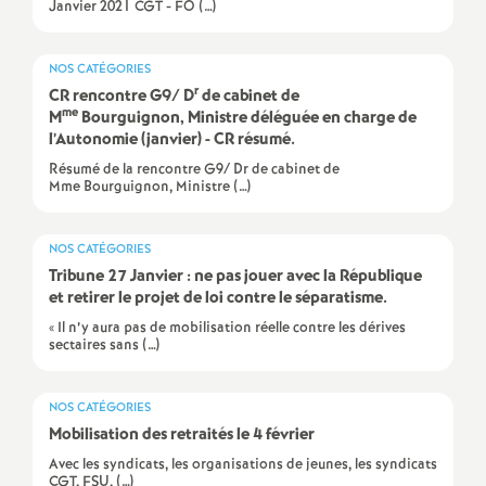
e
Janvier 2021 CGT - FO (…)
s
NOS CATÉGORIES
r
CR rencontre G9/ D
de cabinet de
E
me
M
Bourguignon, Ministre déléguée en charge de
l’Autonomie (janvier) - CR résumé.
n
Résumé de la rencontre G9/ Dr de cabinet de
Mme Bourguignon, Ministre (…)
s
NOS CATÉGORIES
e
Tribune 27 Janvier : ne pas jouer avec la République
et retirer le projet de loi contre le séparatisme.
i
« Il n’y aura pas de mobilisation réelle contre les dérives
sectaires sans (…)
g
NOS CATÉGORIES
n
Mobilisation des retraités le 4 février
Avec les syndicats, les organisations de jeunes, les syndicats
CGT, FSU, (…)