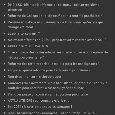
DNB, LSU, bilan de la réforme du collège… : agir au troisième
trimestre
Réforme du Collège : quoi de neuf pour la rentrée prochaine
?
Rentrée en collège et ajustements de la réforme : qu’est-ce qui
change vraiment
?
Le retraité, ce nanti
?
Nouveaux affectés en REP+ : préparez votre rentrée avec le SNES
APPEL à la MOBILISATION
Mise en place des «
cités éducatives
» : une nouvelle conception de
l’éducation prioritaire
?
Réforme des retraites : risque majeur pour les enseignants
!
Enquête : quelle réforme pour l’Education prioritaire
?
Retraites : non au marché de dupes
!
Annonces du 5 novembre sur le bac : Blanquer profite du contexte
sanitaire pour accélérer la casse du lycée et du bac
!
Blanquer passe un contrat sur l’Education prioritaire
ACTUALITE CPE : concours, revalorisation
Bac 2021 : la session de tous les carnages
!
Une «
bacatastrophe
» annoncée... et confirmée... la suite
!