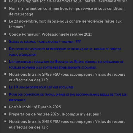
Pour une rupture sociale et démocratique : battre l’extrême droite
!
Non à la formation continue hors temps service et sous condition
de rattrapage
Le 23 novembre, mobilisons-nous contre les violences faites aux
femmes
!
Congé Formation Professionnelle rentrée 2025
Stages de seconde «
obligatoires
» vraiment
???
Des cours en visio faute de professeur
·
es remplaçant
·
es, indigne du service
public d’éducation
L’intersyndicale éducation des Bouches-du-Rhône dénonce les opérations de
fouilles inopinées à la sortie des établissements scolaires.
Mutations Intra, le SNES FSU vous accompagne : Visios de recours
et affectation des TZR
Le 19 juin en grève pour les vies scolaires
Pour des conditions de travail dignes et une reconnaissance réelle de tous les
personnels
Forfait Mobilité Durable 2025
Préparation de rentrée 2026 : le compte n’y est pas
!
Mutations Intra, le SNES FSU vous accompagne : Visios de recours
et affectation des TZR