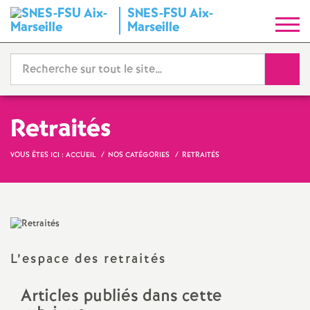
SNES-FSU Aix-
S
Marseille
y
Reche
n
d
Retraités
i
VOUS ÊTES ICI :
ACCUEIL
NOS CATÉGORIES
RETRAITÉS
c
a
L’espace des retraités
t
Articles publiés dans cette
N