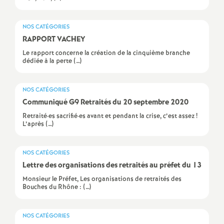
e
m
NOS CATÉGORIES
RAPPORT VACHEY
e
Le rapport concerne la création de la cinquième branche
dédiée à la perte (…)
n
NOS CATÉGORIES
t
Communiqué G9 Retraités du 20 septembre 2020
Retraité·es sacrifié·es avant et pendant la crise, c’est assez !
L’après (…)
s
d
NOS CATÉGORIES
Lettre des organisations des retraités au préfet du 13
e
Monsieur le Préfet, Les organisations de retraités des
Bouches du Rhône : (…)
S
NOS CATÉGORIES