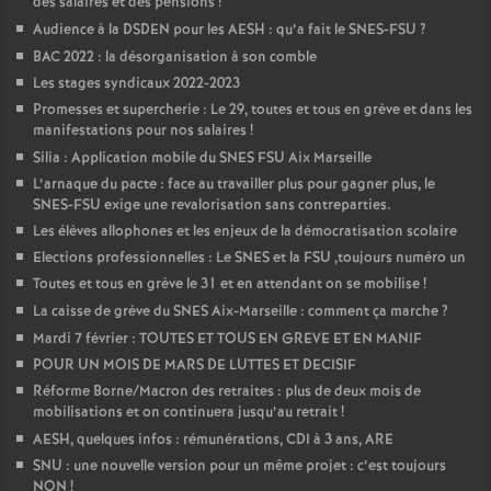
des salaires et des pensions
!
Audience à la DSDEN pour les AESH : qu’a fait le SNES-FSU
?
BAC 2022 : la désorganisation à son comble
Les stages syndicaux 2022-2023
Promesses et supercherie : Le 29, toutes et tous en grève et dans les
manifestations pour nos salaires
!
Silia : Application mobile du SNES FSU Aix Marseille
L’arnaque du pacte : face au travailler plus pour gagner plus, le
SNES-FSU exige une revalorisation sans contreparties.
Les élèves allophones et les enjeux de la démocratisation scolaire
Elections professionnelles : Le SNES et la FSU ,toujours numéro un
Toutes et tous en grève le 31 et en attendant on se mobilise
!
La caisse de grève du SNES Aix-Marseille : comment ça marche
?
Mardi 7 février : TOUTES ET TOUS EN GREVE ET EN MANIF
POUR UN MOIS DE MARS DE LUTTES ET DECISIF
Réforme Borne/Macron des retraites : plus de deux mois de
mobilisations et on continuera jusqu’au retrait
!
AESH, quelques infos : rémunérations, CDI à 3 ans, ARE
SNU : une nouvelle version pour un même projet : c’est toujours
NON
!