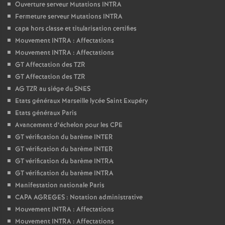
Ouverture serveur Mutations INTRA
Fermeture serveur Mutations INTRA
capa hors classe et titularisation certifies
Mouvement INTRA : Affectations
Mouvement INTRA : Affectations
GT Affectation des TZR
GT Affectation des TZR
AG TZR au siége du SNES
Etats généraux Marseille lycée Saint Exupéry
Etats généraux Paris
Avancement d’échelon pour les CPE
GT vérification du barème INTER
GT vérification du barème INTER
GT vérification du barème INTRA
GT vérification du barème INTRA
Manifestation nationale Paris
CAPA AGREGES : Notation administrative
Mouvement INTRA : Affectations
Mouvement INTRA : Affectations