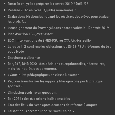
Rentrée en lycée : préparer la rentrée 2019
? Déjà
???
Rentrée 2018 en lycée : Quelles nouveautés
?
Évaluations Nationales : quand les résultats des élèves pour évaluer
les profs
?….
L’enseignement du Provençal dans notre académie - Rentrée 2019
Plan d’action E3C, c’est assez
!
E3C : interventions du SNES-FSU au CTA Aix-Marseille
Lorsque l’IG confirme les objections du SNES-FSU : réformes du bac
et du lycée
Enseigner à distance
Bac, BTS, DNB 2020 : des décisions exceptionnelles, nécessaires,
mais les inquiétudes demeurent.
«
Continuité pédagogique
» en classe à examen
Peut-on transformer les rapports filles-garçons par la pratique
sportive
?
L’inclusion scolaire en question.
Bac 2021 : des évolutions indispensables
Etat des lieux du lycée après deux ans de réforme Blanquer
Laissez nous accomplir notre travail en paix