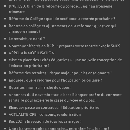
DNB, LSU, bilan de la réforme du collège… : agir au troisième
trimestre
Réforme du Collège : quoi de neuf pour la rentrée prochaine
?
Rentrée en collège et ajustements de la réforme : qu’est-ce qui
change vraiment
?
Le retraité, ce nanti
?
Nouveaux affectés en REP+ : préparez votre rentrée avec le SNES
APPEL à la MOBILISATION
Mise en place des «
cités éducatives
» : une nouvelle conception de
l’éducation prioritaire
?
Réforme des retraites : risque majeur pour les enseignants
!
Enquête : quelle réforme pour l’Education prioritaire
?
Retraites : non au marché de dupes
!
Annonces du 5 novembre sur le bac : Blanquer profite du contexte
sanitaire pour accélérer la casse du lycée et du bac
!
Blanquer passe un contrat sur l’Education prioritaire
ACTUALITE CPE : concours, revalorisation
Bac 2021 : la session de tous les carnages
!
Une «
bacatastrophe
» annoncée... et confirmée... la suite
!