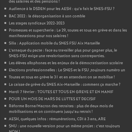
des salaires et des pensions
!
Audience à la DSDEN pour les AESH : qu’a fait le SNES-FSU
?
BAC 2022 : la désorganisation à son comble
Les stages syndicaux 2022-2023
Promesses et supercherie : Le 29, toutes et tous en grève et dans les
manifestations pour nos salaires
!
Silia : Application mobile du SNES FSU Aix Marseille
L’arnaque du pacte : face au travailler plus pour gagner plus, le
SNES-FSU exige une revalorisation sans contreparties.
Les élèves allophones et les enjeux de la démocratisation scolaire
Elections professionnelles : Le SNES et la FSU ,toujours numéro un
Toutes et tous en grève le 31 et en attendant on se mobilise
!
La caisse de grève du SNES Aix-Marseille : comment ça marche
?
Mardi 7 février : TOUTES ET TOUS EN GREVE ET EN MANIF
POUR UN MOIS DE MARS DE LUTTES ET DECISIF
Réforme Borne/Macron des retraites : plus de deux mois de
mobilisations et on continuera jusqu’au retrait
!
AESH, quelques infos : rémunérations, CDI à 3 ans, ARE
SNU : une nouvelle version pour un même projet : c’est toujours
NON
!