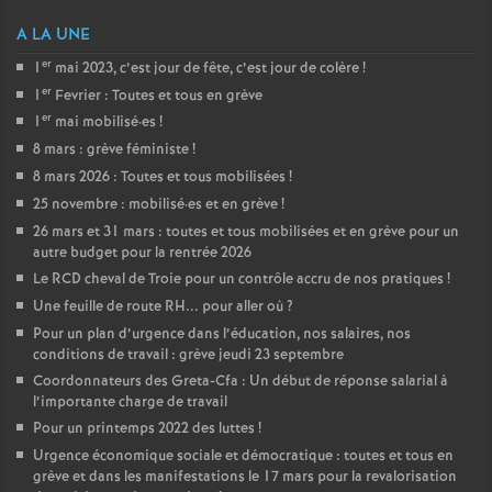
A LA UNE
er
1
mai 2023, c’est jour de fête, c’est jour de colère
!
er
1
Fevrier : Toutes et tous en grève
er
1
mai mobilisé
·
es
!
8 mars : grève féministe
!
8 mars 2026 : Toutes et tous mobilisées
!
25 novembre : mobilisé
·
es et en grève
!
26 mars et 31 mars : toutes et tous mobilisées et en grève pour un
autre budget pour la rentrée 2026
Le RCD cheval de Troie pour un contrôle accru de nos pratiques
!
Une feuille de route RH... pour aller où
?
Pour un plan d’urgence dans l’éducation, nos salaires, nos
conditions de travail : grève jeudi 23 septembre
Coordonnateurs des Greta-Cfa : Un début de réponse salarial à
l’importante charge de travail
Pour un printemps 2022 des luttes
!
Urgence économique sociale et démocratique : toutes et tous en
grève et dans les manifestations le 17 mars pour la revalorisation