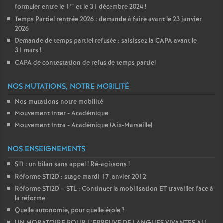
er
formuler entre le 1
et le 31 décembre 2024
!
Temps Partiel rentrée 2026 : demande à faire avant le 23 janvier
2026
Demande de temps partiel refusée : saisissez la CAPA avant le
31 mars
!
CAPA de contestation de refus de temps partiel
NOS MUTATIONS, NOTRE MOBILITÉ
Nos mutations notre mobilité
Mouvement Inter - Académique
Mouvement Intra - Académique (Aix-Marseille)
NOS ENSEIGNEMENTS
STI : un bilan sans appel
! Ré-agissons
!
Réforme STI2D : stage mardi 17 janvier 2012
Réforme STI2D – STL : Continuer la mobilisation ET travailler face à
la réforme
Quelle autonomie, pour quelle école
?
UN MORATOIRE POUR L’EPREUVE DE LANGUES VIVANTES AU