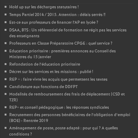
Hold up sur les décharges statutaires
!
o
Temps Partiel 2014 / 2015. Attention : délais serrés
!!
Est-ce aux professeurs de financer l’AP en lycée
?
u
DSAA, BTS : Un référentiel de formation ne régit pas les services
des enseignants
r
Professeurs en Classe Préparatoire CPGE : quel service
?
Education prioritaire : premières annonces au Conseil des
s
Ministres du 15 janvier
Refondation de l’éducation prioritaire
Décret sur les services et les missions : publié
!
REP + : faire vivre les acquis que permettent les textes
Candidature aux fonctions de DDFPT
Modalités de remboursement des frais de déplacement (CSD et
TZR)
REP+ et conseil pédagogique : les réponses syndicales
Recrutement des personnes bénéficiaires de l’obligation d’emploi
(BOE) - Rentrée 2019
Aménagement de poste, poste adapté : pour qui
? A quelles
conditions
?