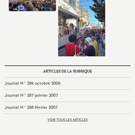
e
m
e
n
t
ARTICLES DE LA RUBRIQUE
s
Journal N° 284 octobre 2006
d
Journal N° 287 janvier 2007
e
Journal N° 288 février 2007
VOIR TOUS LES ARTICLES
S