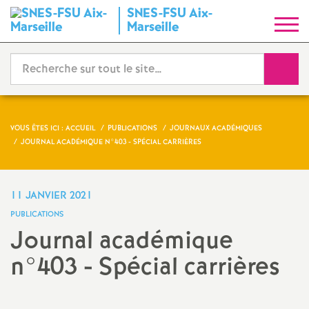
SNES-FSU Aix-
S
Marseille
y
Reche
n
d
VOUS ÊTES ICI :
ACCUEIL
PUBLICATIONS
JOURNAUX ACADÉMIQUES
JOURNAL ACADÉMIQUE N°403 - SPÉCIAL CARRIÈRES
i
c
11 JANVIER 2021
PUBLICATIONS
a
Journal académique
n°403 - Spécial carrières
t
N
Imprimer
l'article