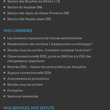
Section des Bouches-du-Rhône (13)
é
Section du Vaucluse (84)
Section des Alpes-de-Haute-Provence (04)
O
Section des Hautes-Alpes (05)
r
NOS CARRIÈRES
Les moments importants de l’année administrative
l
Revalorisation des carrières
? Amateurisme ou enfumage
?
Rendez-vous de carrière : Comment contester l’avis final
?
é
Classe exceptionnelle 2022, gràce au SNES et à la FSU des
changements importants
Rentrée 2022 – Mesure de carte scolaire par discipline
a
Rupture conventionnelle 2024
Avancements et promotions
n
Rendez-vous de carrière
Formation
s
Salaire et indemnités
T
NOS SERVICES, NOS STATUTS