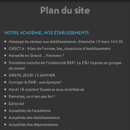
e
Plan du site
c
o
NOTRE ACADÉMIE, NOS ÉTABLISSEMENTS
Message du recteur aux établissements, dimanche 15 mars 14 h 55
n
CHSCT A : bilan de l’année, bac, situations d’établissement
Marseille en Grand ...Vraiment
?
d
Troisième tranche de l’indemnité REP+ La FSU impose un groupe
de travail
GREVE JEUDI 13 JANVIER
d
Corriger le DNB : une épreuve
!
Mardi 18 octobre Toutes et tous mobilisé.es
e
Retraites, ce n’est pas fini
!
Editorial
g
Actualités de l’académie
Actualités des établissements
r
Actualités des départements