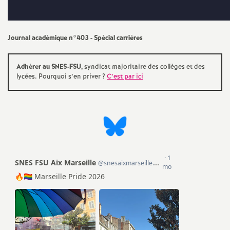
e
s
Journal académique n°403 - Spécial carrières
E
Adhérer au SNES-FSU
, syndicat majoritaire des collèges et des
n
lycées. Pourquoi s’en priver
?
C’est par ici
s
e
i
g
n