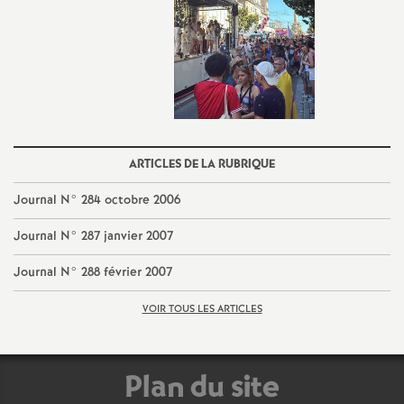
e
m
e
n
ARTICLES DE LA RUBRIQUE
t
Journal N° 284 octobre 2006
s
Journal N° 287 janvier 2007
Journal N° 288 février 2007
d
VOIR TOUS LES ARTICLES
e
S
Plan du site