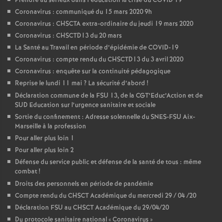
Prendre au sérieux dans l’éducation la crise du COVID 19
Coronavirus : communiqué du 15 mars 2020 9h
Coronavirus : CHSCTA extra-ordinaire du jeudi 19 mars 2020
Coronavirus : CHSCTD13 du 20 mars
La Santé au Travail en période d’épidémie de COVID-19
Coronavirus : compte rendu du CHSCTD13 du 3 avril 2020
Coronavirus : enquête sur la continuité pédagogique
Reprise le lundi 11 mai
? La sécurité d’abord
!
Déclaration commune de la FSU 13, de la CGT’Educ’Action et de
SUD Education sur l’urgence sanitaire et sociale
Sortie du confinement : Adresse solennelle du SNES-FSU Aix-
Marseille à la profession
Pour aller plus loin 1
Pour aller plus loin 2
Défense du service public et défense de la santé de tous : même
combat
!
Droits des personnels en période de pandémie
Compte rendu du CHSCT Académique du mercredi 29 / 04 /20
Déclaration FSU au CHSCT Académique du 29/04/20
Du protocole sanitaire national «
Coronavirus
»