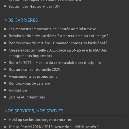
é
Section des Hautes-Alpes (05)
NOS CARRIÈRES
O
Les moments importants de l’année administrative
r
Revalorisation des carrières
? Amateurisme ou enfumage
?
Rendez-vous de carrière : Comment contester l’avis final
?
l
Classe exceptionnelle 2022, gràce au SNES et à la FSU des
changements importants
Rentrée 2022 – Mesure de carte scolaire par discipline
é
Rupture conventionnelle 2024
Avancements et promotions
a
Rendez-vous de carrière
Formation
n
Salaire et indemnités
s
NOS SERVICES, NOS STATUTS
Hold up sur les décharges statutaires
!
T
Temps Partiel 2014 / 2015. Attention : délais serrés
!!