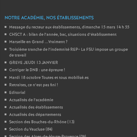
e
NOTRE ACADÉMIE, NOS ÉTABLISSEMENTS
c
Message du recteur aux établissements, dimanche 15 mars 14 h 55
o
CHSCT A : bilan de l’année, bac, situations d’établissement
Marseille en Grand ...Vraiment
?
Troisième tranche de l’indemnité REP+ La FSU impose un groupe
n
de travail
GREVE JEUDI 13 JANVIER
d
Corriger le DNB : une épreuve
!
Mardi 18 octobre Toutes et tous mobilisé.es
d
Retraites, ce n’est pas fini
!
Editorial
e
Actualités de l’académie
Actualités des établissements
g
Actualités des départements
Section des Bouches-du-Rhône (13)
r
Section du Vaucluse (84)
Section des Alpes-de-Haute-Provence (04)