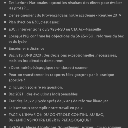
Évaluations Nationales : quand les résultats des élèves pour évaluer
les profs
?….
L’enseignement du Provençal dans notre académie - Rentrée 2019
Plan d’action E3C, c’est assez
!
E3C : interventions du SNES-FSU au CTA Aix-Marseille
Lorsque l’IG confirme les objections du SNES-FSU : réformes du bac
et du lycée
Enseigner à distance
Bac, BTS, DNB 2020 : des décisions exceptionnelles, nécessaires,
mais les inquiétudes demeurent.
«
Continuité pédagogique
» en classe à examen
Peut-on transformer les rapports filles-garçons par la pratique
sportive
?
L’inclusion scolaire en question.
Bac 2021 : des évolutions indispensables
Etat des lieux du lycée après deux ans de réforme Blanquer
Laissez nous accomplir notre travail en paix
FACE A L’INVASION DU CONTROLE CONTINU AU BAC,
DEFENDONS NOTRE LIBERTE PEDAGOGIQUE
!
UPE2A et Eleves Allophones Nouvellement Arrivés : Ou en sommes