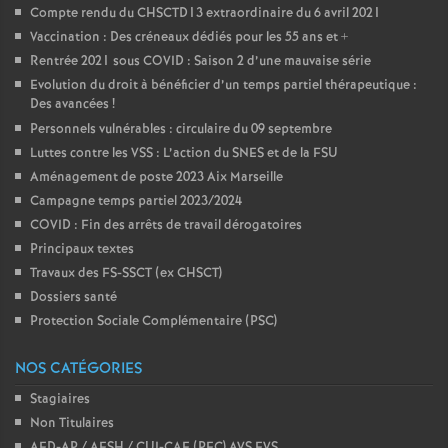
Compte rendu du CHSCTD13 extraordinaire du 6 avril 2021
Vaccination : Des créneaux dédiés pour les 55 ans et +
Rentrée 2021 sous COVID : Saison 2 d’une mauvaise série
Evolution du droit à bénéficier d’un temps partiel thérapeutique :
Des avancées
!
Personnels vulnérables : circulaire du 09 septembre
Luttes contre les VSS : L’action du SNES et de la FSU
Aménagement de poste 2023 Aix Marseille
Campagne temps partiel 2023/2024
COVID : Fin des arrêts de travail dérogatoires
Principaux textes
Travaux des FS-SSCT (ex CHSCT)
Dossiers santé
Protection Sociale Complémentaire (PSC)
NOS CATÉGORIES
Stagiaires
Non Titulaires
AED-AP / AESH / CUI-CAE (PEC) AVS EVS