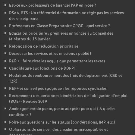
Est-ce aux professeurs de financer l’AP en lycée
?
o
DSAA, BTS : Un référentiel de formation ne régit pas les services
des enseignants
u
Professeurs en Classe Préparatoire CPGE : quel service
?
Education prioritaire : premières annonces au Conseil des
Ministres du 15 janvier
r
Refondation de l’éducation prioritaire
Décret sur les services et les missions : publié
!
s
REP + : faire vivre les acquis que permettent les textes
Candidature aux fonctions de DDFPT
Modalités de remboursement des frais de déplacement (CSD et
TZR)
REP+ et conseil pédagogique : les réponses syndicales
Recrutement des personnes bénéficiaires de l’obligation d’emploi
(BOE) - Rentrée 2019
Aménagement de poste, poste adapté : pour qui
? A quelles
conditions
?
Foire aux questions sur les statuts (pondérations, IMP, etc.)
Obligations de service : des circulaires inacceptables et