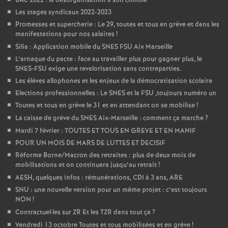
BAC 2022 : la désorganisation à son comble
Les stages syndicaux 2022-2023
Promesses et supercherie : Le 29, toutes et tous en grève et dans les
manifestations pour nos salaires
!
Silia : Application mobile du SNES FSU Aix Marseille
L’arnaque du pacte : face au travailler plus pour gagner plus, le
SNES-FSU exige une revalorisation sans contreparties.
Les élèves allophones et les enjeux de la démocratisation scolaire
Elections professionnelles : Le SNES et la FSU ,toujours numéro un
Toutes et tous en grève le 31 et en attendant on se mobilise
!
La caisse de grève du SNES Aix-Marseille : comment ça marche
?
Mardi 7 février : TOUTES ET TOUS EN GREVE ET EN MANIF
POUR UN MOIS DE MARS DE LUTTES ET DECISIF
Réforme Borne/Macron des retraites : plus de deux mois de
mobilisations et on continuera jusqu’au retrait
!
AESH, quelques infos : rémunérations, CDI à 3 ans, ARE
SNU : une nouvelle version pour un même projet : c’est toujours
NON
!
Contractuel
·
les sur ZR Et les TZR dans tout ça
?
Vendredi 13 octobre Toutes et tous mobilisées et en grève
!