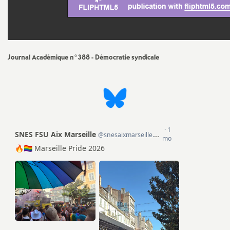
e
s
E
Journal Académique n°388 - Démocratie syndicale
n
s
e
i
g
n