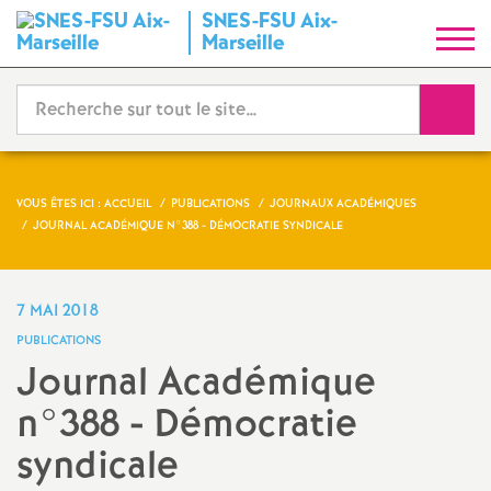
SNES-FSU Aix-
S
Marseille
y
Reche
n
d
VOUS ÊTES ICI :
ACCUEIL
PUBLICATIONS
JOURNAUX ACADÉMIQUES
JOURNAL ACADÉMIQUE N°388 - DÉMOCRATIE SYNDICALE
i
c
7 MAI 2018
PUBLICATIONS
a
Journal Académique
n°388 - Démocratie
t
syndicale
N