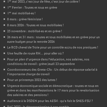
er
1
mai 2023, c’est jour de fête, c’est jour de colère
!
er
1
Fevrier : Toutes et tous en grève
er
1
mai mobilisé
·
es
!
8 mars : grève féministe
!
8 mars 2026 : Toutes et tous mobilisées
!
25 novembre : mobilisé
·
es et en grève
!
26 mars et 31 mars : toutes et tous mobilisées et en grève pour un
autre budget pour la rentrée 2026
Le RCD cheval de Troie pour un contrôle accru de nos pratiques
!
Une feuille de route RH... pour aller où
?
Pour un plan d’urgence dans l’éducation, nos salaires, nos
conditions de travail : grève jeudi 23 septembre
Coordonnateurs des Greta-Cfa : Un début de réponse salarial à
l’importante charge de travail
Pour un printemps 2022 des luttes
!
Urgence économique sociale et démocratique : toutes et tous en
grève et dans les manifestations le 17 mars pour la revalorisation
des salaires et des pensions
!
Audience à la DSDEN pour les AESH : qu’a fait le SNES-FSU
?