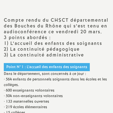
a
Compte rendu du CHSCT départemental
t
des Bouches du Rhône qui s’est tenu en
audioconférence ce vendredi 20 mars.
i
3 points abordés :
1) L’accueil des enfants des soignants
o
2) La continuité pédagogique
3) La continuité administrative
n
Point N°1 : L’accueil des enfants des soignants
a
Dans le département, sont concernés à ce jour :
• 564 enfants de personnels soignants dans les écoles et les
l
collèges.
• 600 enseignants volontaires
• 504 non-enseignants volontaires
d
• 133 maternelles ouvertes
• 219 écoles élémentaires
• 15 collèges