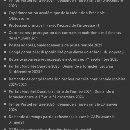
Temps Partiel rentrée 2024 : demande à faire avant le 15 décembre
2023
Expérimentation académique de la Médiation Préalable
Obligatoire
Professeur principal : «
avec l’accord de l’intéressé
»
!
Coronavirus : prorogation des contrats et maintien des éléments
de rémunération
Postes adaptés, aménagements de poste rentrée 2025
Congé parental et disponibilité pour élever un enfant : du nouveau
!
er
Retraite progressive : accessible à 60 ans au 1
septembre 2025
Forfait Mobilité Durable 2023 : Demande à formuler jusqu’au
31 décembre 2023
!
Demande de congé formation professionnelle pour l’année scolaire
2024/2025
Forfait Mobilité Durable au titre de l’année 2024 : Demande à
er
formuler entre le 1
et le 31 décembre 2024
!
Temps Partiel rentrée 2026 : demande à faire avant le 23 janvier
2026
Demande de temps partiel refusée : saisissez la CAPA avant le
31 mars
!
CAPA de contestation de refus de temps partiel