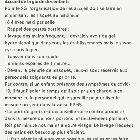
e
Accueil de la garde des enfants.
Pour le SG l’organisation de cet accueil doit se faire en
minimisant les risques au maximum.
m
• 8 élèves maxi par salle
• Rappel des gestes barrières :
e
◦ lavage des mains fréquent. Il devrait y avoir du gel
hydroalcoolique dans tous les établissements mais le savon
n
est à privilégier.
◦ tousser dans son coude,
◦ enfants espacés de 1 mètre...
t
• Devant la pénurie de masques, ceux-ci sont réservés aux
personnels soignants en priorité.
s
Par contre, si un enfant présente des symptômes du covid-
19, il faut l’isoler le temps qu’il soit pris en charge, à ce
d
moment là, le personnel qui le surveille peut utiliser le
masque présent dans la valise PPMS.
e
• Le port de gants est déconseillé voire contre productif
dans la mesure ou nous portons instinctivement plusieurs
fois par minute nos mains à notre visage. Le lavage fréquent
S
des mains est beaucoup plus efficient.
• Il faut aérer le plus souvent possible les salles et les faire