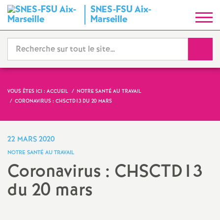
SNES-FSU Aix-
S
Marseille
y
Reche
n
d
VOUS ÊTES ICI :
ACCUEIL
NOTRE SANTÉ AU TRAVAIL
CORONAVIRUS : CHSCTD13 DU 20 MARS
i
c
22 MARS 2020
NOTRE SANTÉ AU TRAVAIL
a
Coronavirus : CHSCTD13
du 20 mars
t
N
Imprimer
l'article