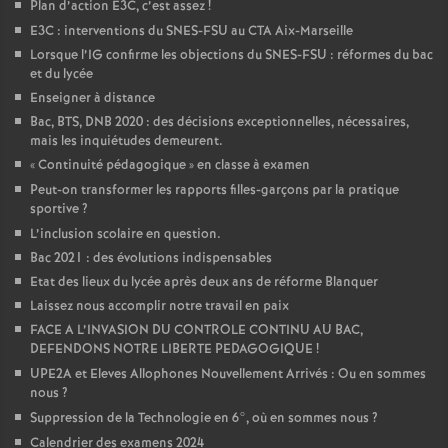
Plan d’action E3C, c’est assez
!
E3C : interventions du SNES-FSU au CTA Aix-Marseille
Lorsque l’IG confirme les objections du SNES-FSU : réformes du bac
et du lycée
Enseigner à distance
Bac, BTS, DNB 2020 : des décisions exceptionnelles, nécessaires,
mais les inquiétudes demeurent.
«
Continuité pédagogique
» en classe à examen
Peut-on transformer les rapports filles-garçons par la pratique
sportive
?
L’inclusion scolaire en question.
Bac 2021 : des évolutions indispensables
Etat des lieux du lycée après deux ans de réforme Blanquer
Laissez nous accomplir notre travail en paix
FACE A L’INVASION DU CONTROLE CONTINU AU BAC,
DEFENDONS NOTRE LIBERTE PEDAGOGIQUE
!
UPE2A et Eleves Allophones Nouvellement Arrivés : Ou en sommes
nous
?
Suppression de la Technologie en 6°, où en sommes nous
?
Calendrier des examens 2024