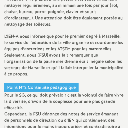
e
nettoyer régulièrement, au minimum une fois par jour (sol,
chaise, bureau, porte, poignée, clavier et souris
c
d’ordinateur…). Une attention doit être également portée au
nettoyage des toilettes.
o
L’IEN-A nous informe que pour le premier degré à Marseille,
le service de l’éducation de la ville organise et coordonne les
n
équipes d’entretiens et les ATSEM pour les maternelles.
Seulement, nous (FSU) avons fait remarquer que
d
l’organisation de la pause méridienne était inégale selon les
secteurs de Marseille et qu’il fallait interpeller la municipalité
à ce propos.
d
Point N°2 Continuité pédagogique
e
Pour le SG, ce qui doit prévaloir c’est la volonté de faire vivre
la diversité, d’avoir de la souplesse pour une plus grande
g
efficacité.
Cependant, la FSU dénonce des notes de service émanant
r
de personnels de direction ou d’IEN qui contiennent des
injonctions pour le moins inappropriées et contradictoire à