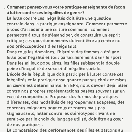
é
Comment pensez-vous votre pratique enseignante de façon
à lutter contre ces inégalités de genre
?
La lutte contre ces inégalités doit être une question
O
centrale dans la pratique enseignante. Comment permettre
à tous d’accéder à une culture commune , comment
permettre à tous de s’émanciper, de construire un esprit
r
critique
; ces questionnements doivent être au centre ne
nos préoccupations d’enseignants.
l
Dans tous les domaines, l’histoire des femmes a été une
lutte pour l’égalité et tout particulièrement dans le sport.
Dans les milieux populaires, les filles subissent la double
é
peine d’inégalité de sexe et d’inégalité sociale.
L’école de la République doit participer à lutter contre ces
inégalités et la pratique enseignante par ses choix et mises
a
en œuvre est déterminante. En EPS, nous devons déjà lutter
contre nos propres représentations basées souvent sur un
n
vécu de compétiteur. Proposer des formes de pratiques
différentes, des modalités de regroupement adaptées, des
contenus exigeants pour tous et toutes mais pas
s
stigmatisants, lutter contre les stéréotypes clivant ne
serait-ce par le choix du langage utilisé, doit être au cœur
de nos pratiques .
T
La comparaison des performances des filles et garçons au