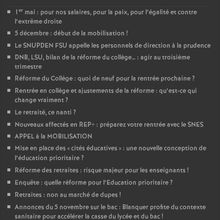
er
1
mai : pour nos salaires, pour la paix, pour l’égalité et contre
l’extrême droite
5 décembre : début de la mobilisation
!
Le SNUPDEN FSU appelle les personnels de direction à la prudence
DNB, LSU, bilan de la réforme du collège… : agir au troisième
trimestre
Réforme du Collège : quoi de neuf pour la rentrée prochaine
?
Rentrée en collège et ajustements de la réforme : qu’est-ce qui
change vraiment
?
Le retraité, ce nanti
?
Nouveaux affectés en REP+ : préparez votre rentrée avec le SNES
APPEL à la MOBILISATION
Mise en place des «
cités éducatives
» : une nouvelle conception de
l’éducation prioritaire
?
Réforme des retraites : risque majeur pour les enseignants
!
Enquête : quelle réforme pour l’Education prioritaire
?
Retraites : non au marché de dupes
!
Annonces du 5 novembre sur le bac : Blanquer profite du contexte
sanitaire pour accélérer la casse du lycée et du bac
!