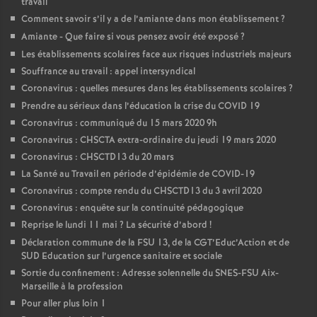
travail
Comment savoir s’il y a de l’amiante dans mon établissement
?
Amiante - Que faire si vous pensez avoir été exposé
?
Les établissements scolaires face aux risques industriels majeurs
Souffrance au travail : appel intersyndical
Coronavirus : quelles mesures dans les établissements scolaires
?
Prendre au sérieux dans l’éducation la crise du COVID 19
Coronavirus : communiqué du 15 mars 2020 9h
Coronavirus : CHSCTA extra-ordinaire du jeudi 19 mars 2020
Coronavirus : CHSCTD13 du 20 mars
La Santé au Travail en période d’épidémie de COVID-19
Coronavirus : compte rendu du CHSCTD13 du 3 avril 2020
Coronavirus : enquête sur la continuité pédagogique
Reprise le lundi 11 mai
? La sécurité d’abord
!
Déclaration commune de la FSU 13, de la CGT’Educ’Action et de
SUD Education sur l’urgence sanitaire et sociale
Sortie du confinement : Adresse solennelle du SNES-FSU Aix-
Marseille à la profession
Pour aller plus loin 1