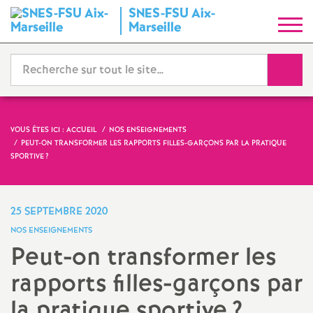
SNES-FSU Aix-
S
Marseille
y
Reche
n
d
VOUS ÊTES ICI :
ACCUEIL
NOS ENSEIGNEMENTS
PEUT-ON TRANSFORMER LES RAPPORTS FILLES-GARÇONS PAR LA PRATIQUE
i
SPORTIVE
?
c
25 SEPTEMBRE 2020
a
NOS ENSEIGNEMENTS
Peut-on transformer les
t
rapports filles-garçons par
N
la pratique sportive
?