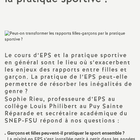
a
Imprimer
l'article
t
i
Le cours d’EPS et la pratique sportive
o
en général sont le lieu où s’exacerbent
les enjeux des rapports entre filles et
n
garçon. La pratique de l’EPS peut-elle
permettre de résorber les inégalités de
a
genre
?
Sophie Rieu, professeure d’EPS au
l
collège Louis Philibert au Puy Sainte
Réparade et secrétaire académique du
SNEP-FSU répond à nos questions :
d
Garçons et filles peuvent-il pratiquer le sport ensemble
?
La mixité en EPS s’est installée petit à petit dans les années