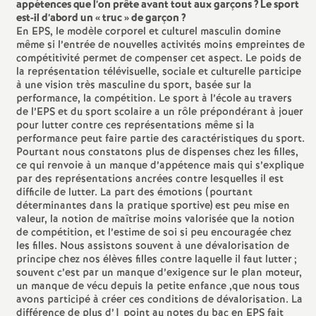
e
appétences que l’on prête avant tout aux garçons
? Le sport
est-il d’abord un «
truc
» de garçon
?
En EPS, le modèle corporel et culturel masculin domine
m
même si l’entrée de nouvelles activités moins empreintes de
compétitivité permet de compenser cet aspect. Le poids de
la représentation télévisuelle, sociale et culturelle participe
e
à une vision très masculine du sport, basée sur la
performance, la compétition. Le sport à l’école au travers
n
de l’EPS et du sport scolaire a un rôle prépondérant à jouer
pour lutter contre ces représentations même si la
performance peut faire partie des caractéristiques du sport.
t
Pourtant nous constatons plus de dispenses chez les filles,
ce qui renvoie à un manque d’appétence mais qui s’explique
par des représentations ancrées contre lesquelles il est
s
difficile de lutter. La part des émotions (pourtant
déterminantes dans la pratique sportive) est peu mise en
d
valeur, la notion de maîtrise moins valorisée que la notion
de compétition, et l’estime de soi si peu encouragée chez
les filles. Nous assistons souvent à une dévalorisation de
e
principe chez nos élèves filles contre laquelle il faut lutter
;
souvent c’est par un manque d’exigence sur le plan moteur,
un manque de vécu depuis la petite enfance ,que nous tous
S
avons participé à créer ces conditions de dévalorisation. La
différence de plus d’1 point au notes du bac en EPS fait