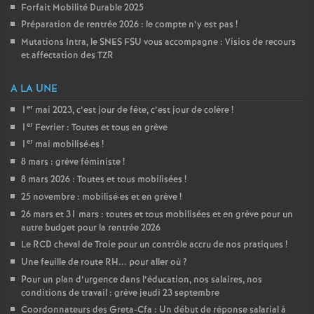
Forfait Mobilité Durable 2025
Préparation de rentrée 2026 : le compte n’y est pas
!
Mutations Intra, le SNES FSU vous accompagne : Visios de recours
et affectation des TZR
A LA UNE
er
1
mai 2023, c’est jour de fête, c’est jour de colère
!
er
1
Fevrier : Toutes et tous en grève
er
1
mai mobilisé
·
es
!
8 mars : grève féministe
!
8 mars 2026 : Toutes et tous mobilisées
!
25 novembre : mobilisé
·
es et en grève
!
26 mars et 31 mars : toutes et tous mobilisées et en grève pour un
autre budget pour la rentrée 2026
Le RCD cheval de Troie pour un contrôle accru de nos pratiques
!
Une feuille de route RH... pour aller où
?
Pour un plan d’urgence dans l’éducation, nos salaires, nos
conditions de travail : grève jeudi 23 septembre
Coordonnateurs des Greta-Cfa : Un début de réponse salarial à