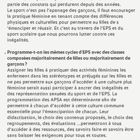
e
partie des constats qui perdurent depuis des années.
Le sport n’est pas l’apanage des garçons, il faut encourager
la pratique féminine en tenant compte des différences
c
physiques et culturelles pour permettre au filles de s
’émanciper et réussir. Et c’est au travers de l’EPS et du
sport scolaire que nous pourrons lutter contre ces
o
inégalités.
n
Programme-t-on les mêmes cycles d’EPS avec des classes
composées majoritairement de filles ou majoritairement de
garçons
?
d
Assigner les filles à pratiquer des activités féminines les
enferment dans les stéréotypes et préjugés sur les filles et
ne pas permettre aux garçons d’accéder à une culture plus
d
féminine serait aussi participer à ancrer des inégalités et
des représentation sexuées du sport et de l’EPS. La
e
programmation des APSA est déterminante afin de
permettre à chacun d’accéder à cette culture commune
essentielle pour l’émancipation de chacun. Leur
g
didactisation, le choix des contenus proposés, le choix des
regroupements, des évaluations ...permettront à tous
d’accéder à des ressources, des savoirs faire et savoirs être
r
sans baisser les exigences pour tous et toutes.