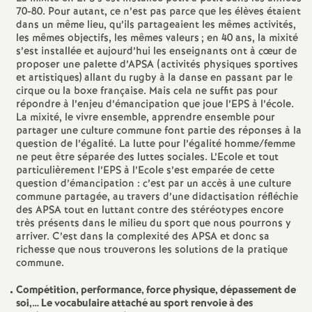
e
70-80. Pour autant, ce n’est pas parce que les élèves étaient
dans un même lieu, qu’ils partageaient les mêmes activités,
s
les mêmes objectifs, les mêmes valeurs
; en 40 ans, la mixité
s’est installée et aujourd’hui les enseignants ont à cœur de
E
proposer une palette d’APSA (activités physiques sportives
et artistiques) allant du rugby à la danse en passant par le
cirque ou la boxe française. Mais cela ne suffit pas pour
n
répondre à l’enjeu d’émancipation que joue l’EPS à l’école.
La mixité, le vivre ensemble, apprendre ensemble pour
partager une culture commune font partie des réponses à la
s
question de l’égalité. La lutte pour l’égalité homme/femme
ne peut être séparée des luttes sociales. L’Ecole et tout
e
particulièrement l’EPS à l’Ecole s’est emparée de cette
question d’émancipation : c’est par un accès à une culture
commune partagée, au travers d’une didactisation réfléchie
i
des APSA tout en luttant contre des stéréotypes encore
très présents dans le milieu du sport que nous pourrons y
arriver. C’est dans la complexité des APSA et donc sa
g
richesse que nous trouverons les solutions de la pratique
commune.
n
Compétition, performance, force physique, dépassement de
soi,… Le vocabulaire attaché au sport renvoie à des