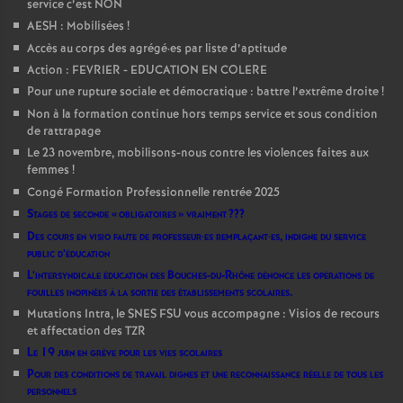
service c’est NON
AESH : Mobilisées
!
Accès au corps des agrégé
·
es par liste d’aptitude
Action : FEVRIER - EDUCATION EN COLERE
Pour une rupture sociale et démocratique : battre l’extrême droite
!
Non à la formation continue hors temps service et sous condition
de rattrapage
Le 23 novembre, mobilisons-nous contre les violences faites aux
femmes
!
Congé Formation Professionnelle rentrée 2025
Stages de seconde «
obligatoires
» vraiment
???
Des cours en visio faute de professeur
·
es remplaçant
·
es, indigne du service
public d’éducation
L’intersyndicale éducation des Bouches-du-Rhône dénonce les opérations de
fouilles inopinées à la sortie des établissements scolaires.
Mutations Intra, le SNES FSU vous accompagne : Visios de recours
et affectation des TZR
Le 19 juin en grève pour les vies scolaires
Pour des conditions de travail dignes et une reconnaissance réelle de tous les
personnels