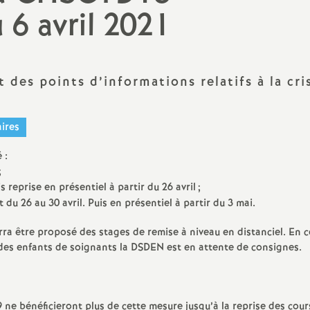
N
 6 avril 2021
Protect
a
Complé
t
des points d’informations relatifs à la cri
i
aires
o
 :
;
n
is reprise en présentiel à partir du 26 avril
;
t du 26 au 30 avril. Puis en présentiel à partir du 3 mai.
a
rra être proposé des stages de remise à niveau en distanciel. En c
l
l des enfants de soignants la DSDEN est en attente de consignes.
d
ne bénéficieront plus de cette mesure jusqu’à la reprise des cour