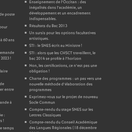
Enseignement de l’Occitan : des
inégalités dans l’académie, un
développement et un encadrement
de poste
indispensables.
Résultats du Bac 2013
 pour
Un sursis pour les options facultatives
artistiques.
 à 60 ans
STI : le SNES écrit au Ministre
!
 Demande
STI : alors que les CHSCT travaillent, le
 2023
!
bac 2014 se profile à l’horizon
Non, les certifications, ce n’est pas une
laire
obligation
!
Charte des programmes : un pas vers une
 de
nouvelle méthode d’élaboration des
er entre
programmes
Exprimez-vous sur le projet de nouveau
mande à
Socle Commun
Compte-rendu du stage SNES sur les
e :
Lettres Classiques
rs
!
Compte-rendu du Conseil Académique
des Langues Régionales (18 décembre
de temps