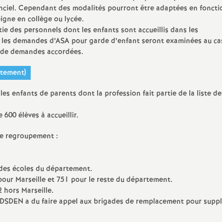
e
istanciel. Cependant des modalités pourront être adaptées en fonct
igne en collège ou lycée.
s
ie des personnels dont les enfants sont accueillis dans les
, les demandes d’ASA pour garde d’enfant seront examinées au ca
u de demandes accordées.
E
rtement)
n
 les enfants de parents dont la profession fait partie de la liste de
s
 600 élèves à accueillir.
e
 de regroupement :
i
 des écoles du département.
pour Marseille et 751 pour le reste du département.
g
2 hors Marseille.
la DSDEN a du faire appel aux brigades de remplacement pour suppl
n