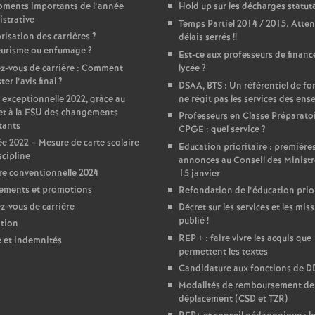
r
oments importants de l’année
Hold up sur les décharges statut
strative
Temps Partiel 2014 / 2015. Atten
é
risation des carrières
?
délais serrés
!!
urisme ou enfumage
?
Est-ce aux professeurs de financ
O
z-vous de carrière : Comment
lycée
?
er l’avis final
?
DSAA, BTS : Un référentiel de f
 exceptionnelle 2022, gràce au
ne régit pas les services des ens
r
et à la FSU des changements
Professeurs en Classe Préparato
tants
CPGE : quel service
?
l
e 2022 – Mesure de carte scolaire
Education prioritaire : première
scipline
annonces au Conseil des Ministr
é
e conventionnelle 2024
15 janvier
ements et promotions
Refondation de l’éducation prior
-vous de carrière
a
Décret sur les services et les miss
publié
!
tion
REP + : faire vivre les acquis que
e et indemnités
n
permettent les textes
Candidature aux fonctions de 
s
Modalités de remboursement des
déplacement (CSD et TZR)