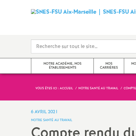
SNES-FSU Aix
NOTRE ACADÉMIE, NOS
NOS
NO
ÉTABLISSEMENTS
CARRIÈRES
VOUS ÊTES ICI :
ACCUEIL
NOTRE SANTÉ AU TRAVAIL
COMPTE
Editorial
Avancements et promotions
Actualités de l’académie
Rendez-vous de carrière
6 AVRIL 2021
NOTRE SANTÉ AU TRAVAIL
Actualités des établissements
Formation
Compte rendu d