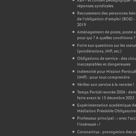
T
REP+ et conseil pédagogique : l
réponses syndicales
Recrutement des personnes béné
o
de l’obligation d’emploi (BOE) -
2019
u
Aménagement de poste, poste a
pour qui
? A quelles conditions
?
Foire aux questions sur les statu
r
(pondérations, IMP, etc.)
Obligations de service : des circu
s
inacceptables et dangereuses
Indemnité pour Mission Particul
(IMP) : pour tout comprendre
Vérifier son service à la rentrée
!
Temps Partiel rentrée 2024 : de
faire avant le 15 décembre 2023
Expérimentation académique de
Médiation Préalable Obligatoire
Professeur principal : «
avec l’ac
l’intéressé
»
!
Coronavirus : prorogation des c