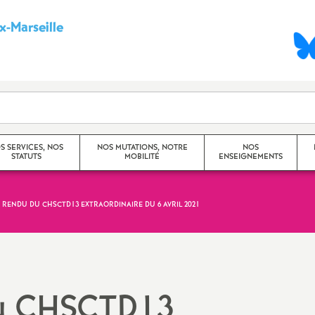
-Marseille
S
y
n
d
S SERVICES, NOS
NOS MUTATIONS, NOTRE
NOS
STATUTS
MOBILITÉ
ENSEIGNEMENTS
i
c
 RENDU DU CHSCTD13 EXTRAORDINAIRE DU 6 AVRIL 2021
Mouvement Inter -
Princip
Académique
a
Travaux
Mouvement Intra -
CHSCT)
t
Académique (Aix-Marseille)
u CHSCTD13
Dossier