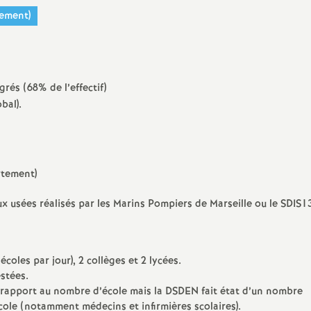
e
tement)
m
e
rés (68% de l’effectif)
obal).
n
t
rtement)
s
eaux usées réalisés par les Marins Pompiers de Marseille ou le SDIS1
d
coles par jour), 2 collèges et 2 lycées.
e
estées.
ar rapport au nombre d’école mais la DSDEN fait état d’un nombre
S
ole (notamment médecins et infirmières scolaires).