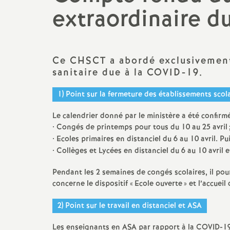
extraordinaire du
Actualités des départements
Salaire et indemnités
Section des Bouches-du-
Rhône (13)
Ce CHSCT a abordé exclusivement 
Section du Vaucluse (84)
sanitaire due à la COVID-19.
Section des Alpes-de-Haute-
1) Point sur la fermeture des établissements scol
Provence (04)
Le calendrier donné par le ministère a été confirmé
• Congés de printemps pour tous du 10 au 25 avril
Section des Hautes-Alpes (05)
• Ecoles primaires en distanciel du 6 au 10 avril. Pu
• Collèges et Lycées en distanciel du 6 au 10 avril e
Pendant les 2 semaines de congés scolaires, il pou
concerne le dispositif «
Ecole ouverte
» et l’accuei
2) Point sur le travail en distanciel et ASA
Les enseignants en ASA par rapport à la COVID-19 