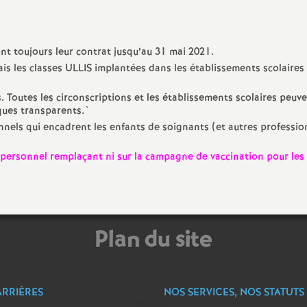
e
nt toujours leur contrat jusqu’au 31 mai 2021.
c
is les classes ULLIS implantées dans les établissements scolaires
o
. Toutes les circonscriptions et les établissements scolaires peuve
ques transparents.`
n
nnels qui encadrent les enfants de soignants (et autres professio
e personnel remplaçant ni sur la campagne de vaccination pour les
d
d
e
Plan du site
g
ARRIÈRES
NOS SERVICES, NOS STATUTS