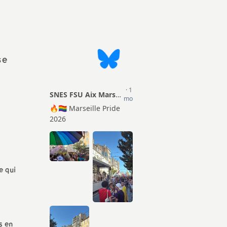
Actions
ion Sociale
TZR
mentaire (PSC)
Matériel pour les S1
Certifiés
Droits et Libertés
se
Agrégés
Conseils Académiques et
CPE
Congrés académiques du
SNES-FSU
Psy-EN
Elections professionnelles
Documentalistes
Lettres d’information
Retraités
e qui
Rubrique Culture
Infos FSU
s en