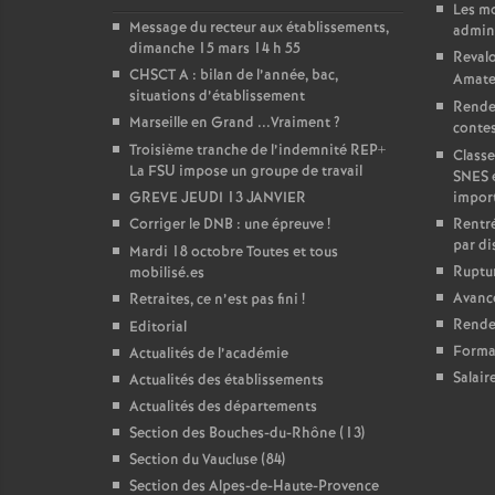
Les m
Message du recteur aux établissements,
admini
dimanche 15 mars 14 h 55
Revalo
CHSCT A : bilan de l’année, bac,
Amate
situations d’établissement
Rende
Marseille en Grand ...Vraiment
?
contest
Troisième tranche de l’indemnité REP+
Classe
La FSU impose un groupe de travail
SNES 
GREVE JEUDI 13 JANVIER
impor
Corriger le DNB : une épreuve
!
Rentré
par di
Mardi 18 octobre Toutes et tous
Ruptur
mobilisé.es
Avanc
Retraites, ce n’est pas fini
!
Rendez
Editorial
Forma
Actualités de l’académie
Salair
Actualités des établissements
Actualités des départements
Section des Bouches-du-Rhône (13)
Section du Vaucluse (84)
Section des Alpes-de-Haute-Provence