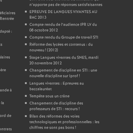
es
n’apporte pas de réponses satisfaisantes
EPREUVE DE LANGUES VIVANTES AU
ficiaires
BAC 2013
 Rentrée
Compte rendu de l’audience IPR LV du
08 octobre 2012
dapté :
Compte rendu du Groupe de travail STI
ts
Réforme des lycées et contenus : du
nouveau
! (2012)
laires
Stage Langues vivantes du SNES, mardi
20 novembre 2012
ière
Changement de discipline en STI : une
nouvelle discipline sur Iprof
!
Langues vivantes : Epreuves au
baccalauréat
mande à
Tempête sous un crâne
 la
Changement de discipline des
professeurs de STI : recours
!
cord de
Bilan des réformes des voies
technologiques et professionnelles : les
chiffres ne sont pas bons
!
ontrats