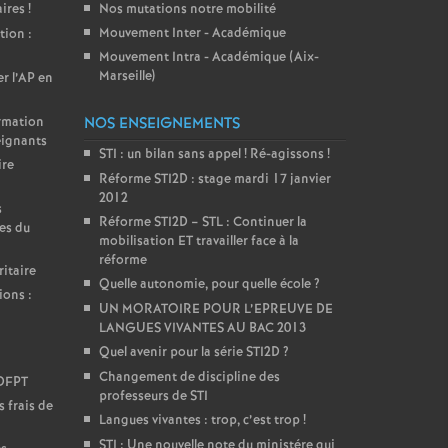
aires
!
Nos mutations notre mobilité
Mouvement Inter - Académique
tion :
Mouvement Intra - Académique (Aix-
Marseille)
er l’AP en
ormation
NOS ENSEIGNEMENTS
eignants
STI : un bilan sans appel
! Ré-agissons
!
ire
Réforme STI2D : stage mardi 17 janvier
2012
s
Réforme STI2D – STL : Continuer la
es du
mobilisation ET travailler face à la
réforme
itaire
Quelle autonomie, pour quelle école
?
ions :
UN MORATOIRE POUR L’EPREUVE DE
LANGUES VIVANTES AU BAC 2013
Quel avenir pour la série STI2D
?
Changement de discipline des
DDFPT
professeurs de STI
 frais de
Langues vivantes : trop, c’est trop
!
STI : Une nouvelle note du ministére qui