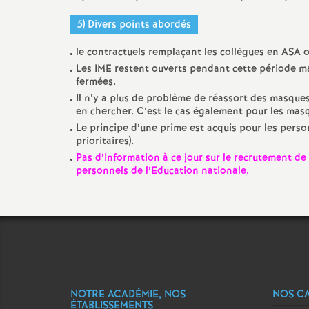
5) Divers points abordés
le contractuels remplaçant les collègues en ASA o
Les IME restent ouverts pendant cette période ma
fermées.
Il n’y a plus de problème de réassort des masques
en chercher. C’est le cas également pour les mas
Le principe d’une prime est acquis pour les perso
prioritaires).
Pas d’information à ce jour sur le recrutement d
personnels de l’Education nationale.
NOTRE ACADÉMIE, NOS
NOS C
ÉTABLISSEMENTS