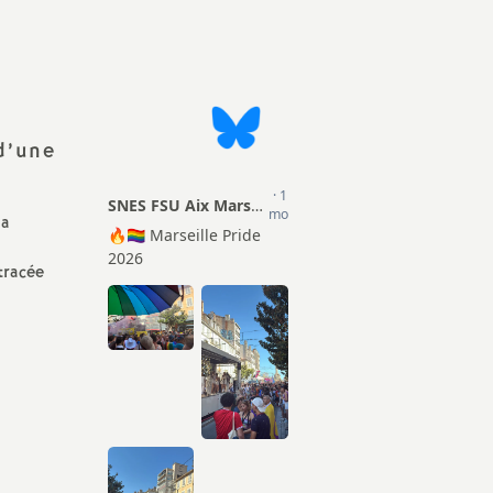
Actions
ion Sociale
TZR
mentaire (PSC)
Matériel pour les S1
Certifiés
Droits et Libertés
Agrégés
d’une
Conseils Académiques et
CPE
Congrés académiques du
SNES-FSU
la
Psy-EN
tracée
Elections professionnelles
Documentalistes
Lettres d’information
Retraités
Rubrique Culture
Infos FSU