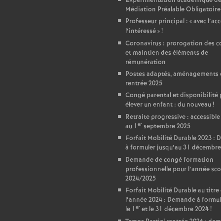
r
Expérimentation académique de
Médiation Préalable Obligatoire
é
Professeur principal : «
avec l’ac
l’intéressé
»
!
Coronavirus : prorogation des c
O
et maintien des éléments de
rémunération
r
Postes adaptés, aménagements 
rentrée 2025
l
Congé parental et disponibilité
élever un enfant : du nouveau
!
Retraite progressive : accessible
é
er
au 1
septembre 2025
Forfait Mobilité Durable 2023 :
a
à formuler jusqu’au 31 décembre
Demande de congé formation
professionnelle pour l’année sco
n
2024/2025
Forfait Mobilité Durable au titre
s
l’année 2024 : Demande à formul
er
le 1
et le 31 décembre 2024
!