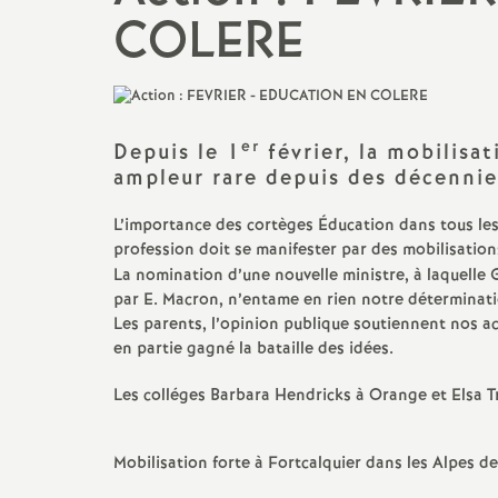
COLERE
Actualités des départements
Salaire et indemnités
Section des Bouches-du-
Rhône (13)
er
Section du Vaucluse (84)
Depuis le 1
février, la mobilisa
ampleur rare depuis des décennie
Section des Alpes-de-Haute-
Provence (04)
L’importance des cortèges Éducation dans tous les
profession doit se manifester par des mobilisatio
La nomination d’une nouvelle ministre, à laquelle G
Section des Hautes-Alpes (05)
par E. Macron, n’entame en rien notre déterminatio
Les parents, l’opinion publique soutiennent nos a
en partie gagné la bataille des idées.
Les colléges Barbara Hendricks à Orange et Elsa Tri
Mobilisation forte à Fortcalquier dans les Alpes 