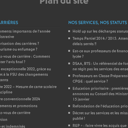
Plan du site
e
m
ARRIÈRES
NOS SERVICES, NOS STATUTS
oments importants de l’année
Hold up sur les décharges statut
e
strative
Temps Partiel 2014 / 2015. Atten
risation des carrières
?
délais serrés
!!
n
urisme ou enfumage
?
Est-ce aux professeurs de financ
z-vous de carrière : Comment
lycée
?
er l’avis final
?
t
DSAA, BTS : Un référentiel de f
 exceptionnelle 2022, gràce au
ne régit pas les services des ens
et à la FSU des changements
Professeurs en Classe Préparato
s
tants
CPGE : quel service
?
e 2022 – Mesure de carte scolaire
Education prioritaire : première
scipline
d
annonces au Conseil des Ministr
e conventionnelle 2024
15 janvier
ements et promotions
Refondation de l’éducation prior
e
-vous de carrière
Décret sur les services et les miss
publié
!
tion
S
REP + : faire vivre les acquis que
e et indemnités