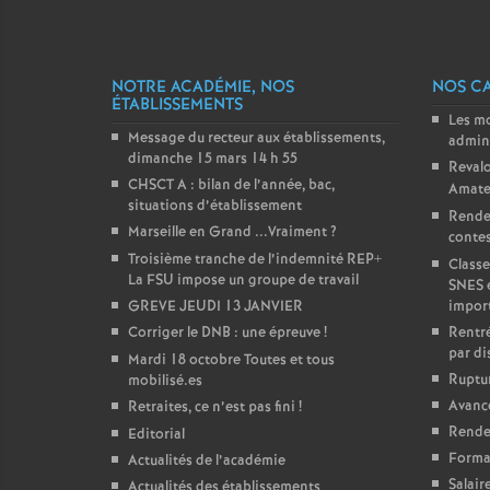
NOTRE ACADÉMIE, NOS
NOS C
ÉTABLISSEMENTS
Les m
Message du recteur aux établissements,
admini
dimanche 15 mars 14 h 55
Revalo
CHSCT A : bilan de l’année, bac,
Amate
situations d’établissement
Rende
Marseille en Grand ...Vraiment
?
contest
Troisième tranche de l’indemnité REP+
Classe
La FSU impose un groupe de travail
SNES 
GREVE JEUDI 13 JANVIER
impor
Corriger le DNB : une épreuve
!
Rentré
par di
Mardi 18 octobre Toutes et tous
Ruptur
mobilisé.es
Avanc
Retraites, ce n’est pas fini
!
Rendez
Editorial
Forma
Actualités de l’académie
Salair
Actualités des établissements