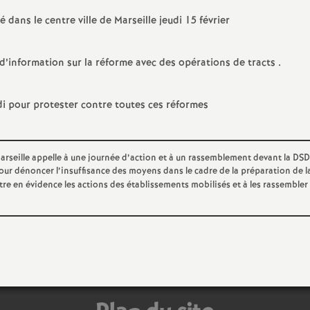
e
dans le centre ville de Marseille jeudi 15 février
s
d’information sur la réforme avec des opérations de tracts .
E
di pour protester contre toutes ces réformes
n
s
arseille appelle à une journée d’action et à un rassemblement devant la DS
pour dénoncer l’insuffisance des moyens dans le cadre de la préparation de l
e
re en évidence les actions des établissements mobilisés et à les rassembler 
i
g
n