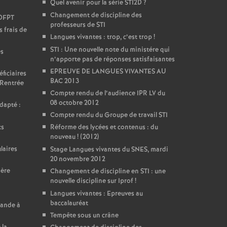
Quel avenir pour la série STI2D
?
Changement de discipline des
DDFPT
professeurs de STI
 frais de
Langues vivantes : trop, c’est trop
!
STI : Une nouvelle note du ministére qui
es
n’apporte pas de réponses satisfaisantes
EPREUVE DE LANGUES VIVANTES AU
ficiaires
BAC 2013
 Rentrée
Compte rendu de l’audience IPR LV du
08 octobre 2012
dapté :
Compte rendu du Groupe de travail STI
ts
Réforme des lycées et contenus : du
nouveau
! (2012)
laires
Stage Langues vivantes du SNES, mardi
20 novembre 2012
ière
Changement de discipline en STI : une
nouvelle discipline sur Iprof
!
Langues vivantes : Epreuves au
baccalauréat
mande à
Tempête sous un crâne