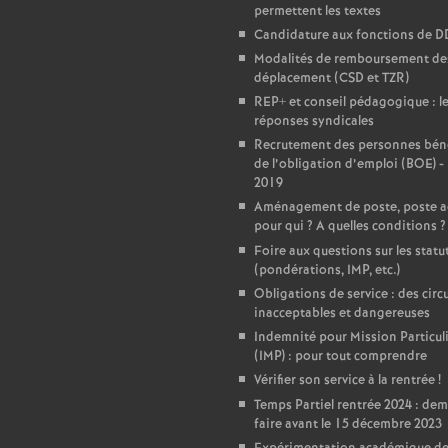
permettent les textes
e
Candidature aux fonctions de 
Modalités de remboursement des
déplacement (CSD et TZR)
c
REP+ et conseil pédagogique : l
réponses syndicales
o
Recrutement des personnes béné
de l’obligation d’emploi (BOE) -
n
2019
Aménagement de poste, poste a
pour qui
? A quelles conditions
?
d
Foire aux questions sur les statu
(pondérations, IMP, etc.)
d
Obligations de service : des circu
inacceptables et dangereuses
e
Indemnité pour Mission Particul
(IMP) : pour tout comprendre
Vérifier son service à la rentrée
!
g
Temps Partiel rentrée 2024 : de
faire avant le 15 décembre 2023