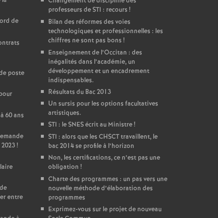
 la
Changement de discipline des
professeurs de STI : recours
!
cord de
Bilan des réformes des voies
technologiques et professionnelles : les
chiffres ne sont pas bons
!
ontrats
Enseignement de l’Occitan : des
inégalités dans l’académie, un
développement et un encadrement
de poste
indispensables.
Résultats du Bac 2013
 pour
Un sursis pour les options facultatives
artistiques.
 à 60 ans
STI : le SNES écrit au Ministre
!
 Demande
STI : alors que les CHSCT travaillent, le
 2023
!
bac 2014 se profile à l’horizon
Non, les certifications, ce n’est pas une
laire
obligation
!
Charte des programmes : un pas vers une
 de
nouvelle méthode d’élaboration des
er entre
programmes
Exprimez-vous sur le projet de nouveau