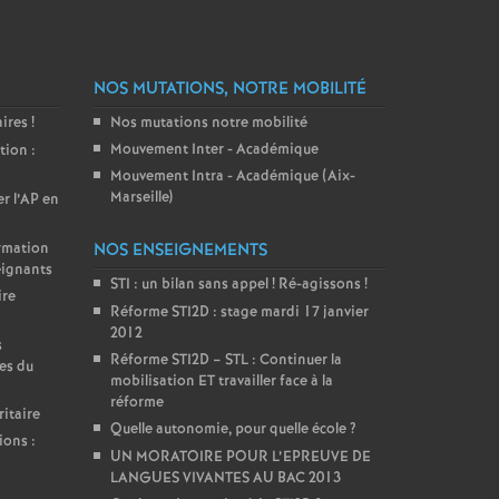
NOS MUTATIONS, NOTRE MOBILITÉ
aires
!
Nos mutations notre mobilité
Mouvement Inter - Académique
tion :
Mouvement Intra - Académique (Aix-
Marseille)
er l’AP en
ormation
NOS ENSEIGNEMENTS
eignants
STI : un bilan sans appel
! Ré-agissons
!
ire
Réforme STI2D : stage mardi 17 janvier
2012
s
Réforme STI2D – STL : Continuer la
es du
mobilisation ET travailler face à la
réforme
itaire
Quelle autonomie, pour quelle école
?
ions :
UN MORATOIRE POUR L’EPREUVE DE
LANGUES VIVANTES AU BAC 2013