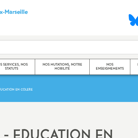
-Marseille
S
y
n
d
S SERVICES, NOS
NOS MUTATIONS, NOTRE
NOS
STATUTS
MOBILITÉ
ENSEIGNEMENTS
i
c
EDUCATION EN COLERE
Mouvement Inter -
Princip
Académique
a
Travaux
Mouvement Intra -
CHSCT)
t
Académique (Aix-Marseille)
R - EDUCATION EN
Dossier