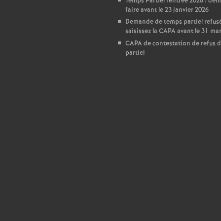
T
Temps Partiel rentrée 2026 : de
faire avant le 23 janvier 2026
Demande de temps partiel refusé
o
saisissez la CAPA avant le 31 ma
CAPA de contestation de refus 
u
partiel
r
s