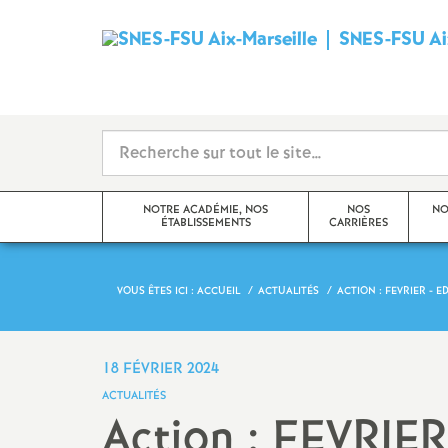
SNES-FSU Aix
NOTRE ACADÉMIE, NOS
NOS
NO
ÉTABLISSEMENTS
CARRIÈRES
VOUS ÊTES ICI :
ACCUEIL
ACTUALITÉS
ACTION : FEVRIER - 
Editorial
Avancements et promotions
Actualités de l’académie
Rendez-vous de carrière
18 FÉVRIER 2024
ACTUALITÉS
Actualités des établissements
Formation
Action : FEVRIE