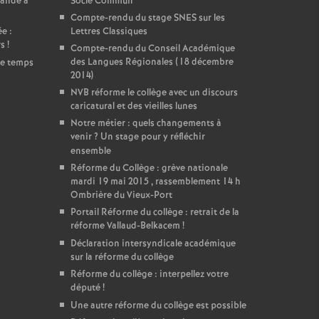
mande à
Socle Commun
Compte-rendu du stage SNES sur les
e :
Lettres Classiques
rs
!
Compte-rendu du Conseil Académique
des Langues Régionales (18 décembre
de temps
2014)
NVB réforme le collège avec un discours
caricatural et des vieilles lunes
Notre métier : quels changements à
venir
? Un stage pour y réfléchir
ensemble
Réforme du Collège : grève nationale
mardi 19 mai 2015 , rassemblement 14 h
Ombrière du Vieux-Port
Portail Réforme du collège : retrait de la
réforme Vallaud-Belkacem
!
Déclaration intersyndicale académique
sur la réforme du collège
Réforme du collège : interpellez votre
député
!
Une autre réforme du collège est possible