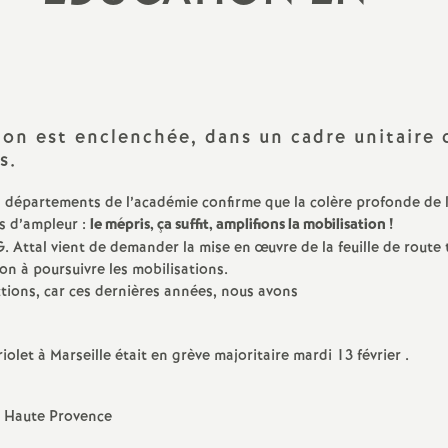
N
Protect
a
Complé
t
tion est enclenchée, dans un cadre unitaire 
i
s.
o
 départements de l’académie confirme que la colère profonde de 
ns d’ampleur :
le mépris, ça suffit, amplifions la mobilisation
!
. Attal vient de demander la mise en œuvre de la feuille de route 
n
n à poursuivre les mobilisations.
ctions, car ces dernières années, nous avons
a
l
olet à Marseille était en grève majoritaire mardi 13 février .
d
de Haute Provence