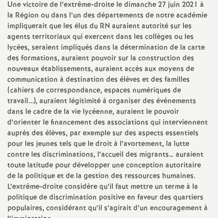
Une victoire de l’extrême-droite le dimanche 27 juin 2021 à
e
la Région ou dans l’un des départements de notre académie
impliquerait que les élus du RN auraient autorité sur les
c
agents territoriaux qui exercent dans les collèges ou les
lycées, seraient impliqués dans la détermination de la carte
o
des formations, auraient pouvoir sur la construction des
nouveaux établissements, auraient accès aux moyens de
communication à destination des élèves et des familles
n
(cahiers de correspondance, espaces numériques de
travail...), auraient légitimité à organiser des événements
d
dans le cadre de la vie lycéenne, auraient le pouvoir
d’orienter le financement des associations qui interviennent
d
auprès des élèves, par exemple sur des aspects essentiels
pour les jeunes tels que le droit à l’avortement, la lutte
e
contre les discriminations, l’accueil des migrants… auraient
toute latitude pour développer une conception autoritaire
de la politique et de la gestion des ressources humaines.
g
L’extrême-droite considère qu’il faut mettre un terme à la
politique de discrimination positive en faveur des quartiers
r
populaires, considérant qu’il s’agirait d’un encouragement à