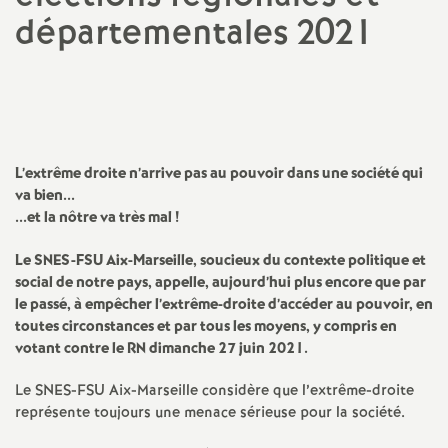
départementales 2021
a
Imprimer
t
l'article
i
L’extrême droite n’arrive pas au pouvoir dans une société qui
o
va bien...
...et la nôtre va très mal
!
n
Le SNES-FSU Aix-Marseille, soucieux du contexte politique et
social de notre pays, appelle, aujourd’hui plus encore que par
a
le passé, à empêcher l’extrême-droite d’accéder au pouvoir, en
toutes circonstances et par tous les moyens, y compris en
l
votant contre le RN dimanche 27 juin 2021.
d
Le SNES-FSU Aix-Marseille considère que l’extrême-droite
représente toujours une menace sérieuse pour la société.