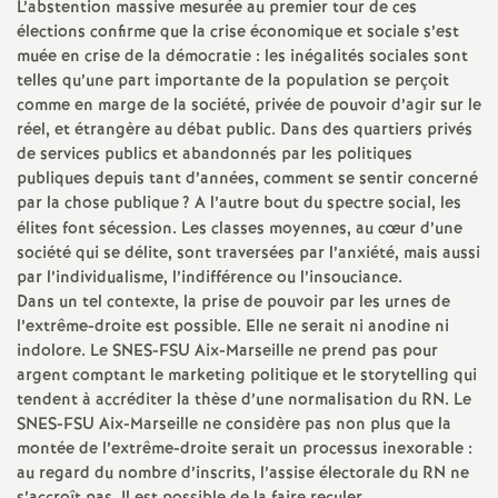
e
L’abstention massive mesurée au premier tour de ces
élections confirme que la crise économique et sociale s’est
s
muée en crise de la démocratie : les inégalités sociales sont
telles qu’une part importante de la population se perçoit
E
comme en marge de la société, privée de pouvoir d’agir sur le
réel, et étrangère au débat public. Dans des quartiers privés
de services publics et abandonnés par les politiques
n
publiques depuis tant d’années, comment se sentir concerné
par la chose publique
? A l’autre bout du spectre social, les
s
élites font sécession. Les classes moyennes, au cœur d’une
société qui se délite, sont traversées par l’anxiété, mais aussi
e
par l’individualisme, l’indifférence ou l’insouciance.
Dans un tel contexte, la prise de pouvoir par les urnes de
l’extrême-droite est possible. Elle ne serait ni anodine ni
i
indolore. Le SNES-FSU Aix-Marseille ne prend pas pour
argent comptant le marketing politique et le storytelling qui
g
tendent à accréditer la thèse d’une normalisation du RN. Le
SNES-FSU Aix-Marseille ne considère pas non plus que la
n
montée de l’extrême-droite serait un processus inexorable :
au regard du nombre d’inscrits, l’assise électorale du RN ne