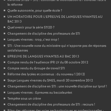
Réforme STI2D – STL : Continuer la mobilisation ET travailler face à
la réforme
Quelle autonomie, pour quelle école
?
UN MORATOIRE POUR L’EPREUVE DE LANGUES VIVANTES AU
BAC 2013
Quel avenir pour la série STI2D
?
Changement de discipline des professeurs de STI
Langues vivantes : trop, c’est trop
!
STI : Une nouvelle note du ministére qui n’apporte pas de réponses
satisfaisantes
EPREUVE DE LANGUES VIVANTES AU BAC 2013
Compte rendu de l’audience IPR LV du 08 octobre 2012
Compte rendu du Groupe de travail STI
Réforme des lycées et contenus : du nouveau
! (2012)
Stage Langues vivantes du SNES, mardi 20 novembre 2012
Changement de discipline en STI : une nouvelle discipline sur Iprof
!
Langues vivantes : Epreuves au baccalauréat
Tempête sous un crâne
Changement de discipline des professeurs de STI : recours
!
Bilan des réformes des voies technologiques et professionnelles :