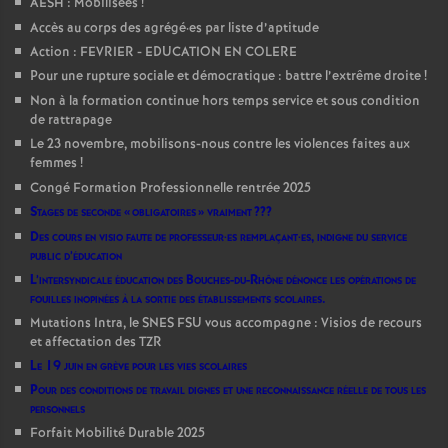
AESH : Mobilisées
!
Accès au corps des agrégé
·
es par liste d’aptitude
Action : FEVRIER - EDUCATION EN COLERE
Pour une rupture sociale et démocratique : battre l’extrême droite
!
Non à la formation continue hors temps service et sous condition
de rattrapage
Le 23 novembre, mobilisons-nous contre les violences faites aux
femmes
!
Congé Formation Professionnelle rentrée 2025
Stages de seconde «
obligatoires
» vraiment
???
Des cours en visio faute de professeur
·
es remplaçant
·
es, indigne du service
public d’éducation
L’intersyndicale éducation des Bouches-du-Rhône dénonce les opérations de
fouilles inopinées à la sortie des établissements scolaires.
Mutations Intra, le SNES FSU vous accompagne : Visios de recours
et affectation des TZR
Le 19 juin en grève pour les vies scolaires
Pour des conditions de travail dignes et une reconnaissance réelle de tous les
personnels
Forfait Mobilité Durable 2025