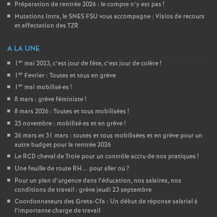
Préparation de rentrée 2026 : le compte n’y est pas
!
Mutations Intra, le SNES FSU vous accompagne : Visios de recours
et affectation des TZR
A LA UNE
er
1
mai 2023, c’est jour de fête, c’est jour de colère
!
er
1
Fevrier : Toutes et tous en grève
er
1
mai mobilisé
·
es
!
8 mars : grève féministe
!
8 mars 2026 : Toutes et tous mobilisées
!
25 novembre : mobilisé
·
es et en grève
!
26 mars et 31 mars : toutes et tous mobilisées et en grève pour un
autre budget pour la rentrée 2026
Le RCD cheval de Troie pour un contrôle accru de nos pratiques
!
Une feuille de route RH... pour aller où
?
Pour un plan d’urgence dans l’éducation, nos salaires, nos
conditions de travail : grève jeudi 23 septembre
Coordonnateurs des Greta-Cfa : Un début de réponse salarial à
l’importante charge de travail