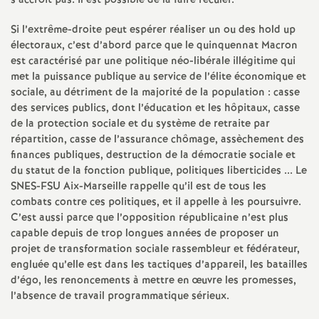
s’accroît pas. Il est possible de la faire reculer.
e
Si l’extrême-droite peut espérer réaliser un ou des hold up
m
électoraux, c’est d’abord parce que le quinquennat Macron
est caractérisé par une politique néo-libérale illégitime qui
e
met la puissance publique au service de l’élite économique et
sociale, au détriment de la majorité de la population : casse
des services publics, dont l’éducation et les hôpitaux, casse
n
de la protection sociale et du système de retraite par
répartition, casse de l’assurance chômage, assèchement des
t
finances publiques, destruction de la démocratie sociale et
du statut de la fonction publique, politiques liberticides ... Le
s
SNES-FSU Aix-Marseille rappelle qu’il est de tous les
combats contre ces politiques, et il appelle à les poursuivre.
C’est aussi parce que l’opposition républicaine n’est plus
d
capable depuis de trop longues années de proposer un
projet de transformation sociale rassembleur et fédérateur,
e
engluée qu’elle est dans les tactiques d’appareil, les batailles
d’égo, les renoncements à mettre en œuvre les promesses,
S
l’absence de travail programmatique sérieux.