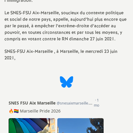
l’immigration.
é
Le SNES-FSU Aix-Marseille, soucieux du contexte politique
et social de notre pays, appelle, aujourd’hui plus encore que
O
par le passé, à empêcher l’extrême-droite d’accéder au
pouvoir, en toutes circonstances et par tous les moyens, y
r
compris en votant contre le RN dimanche 27 juin 2021.
SNES-FSU Aix-Marseille , à Marseille, le mercredi 23 juin
l
2021,
é
a
n
s
T