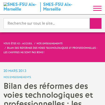
SNES-FSU Aix-
S
Marseille
y
Reche
n
d
VOUS ÊTES ICI :
ACCUEIL
NOS ENSEIGNEMENTS
BILAN DES RÉFORMES DES VOIES TECHNOLOGIQUES ET PROFESSIONNELLES :
i
LES CHIFFRES NE SONT PAS BONS
!
c
20 MARS 2013
a
NOS ENSEIGNEMENTS
Bilan des réformes des
t
voies technologiques et
N
professionnelles : les