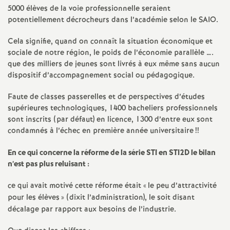
e
5000 élèves de la voie professionnelle seraient
potentiellement décrocheurs dans l’académie selon le SAIO.
m
Cela signifie, quand on connaît la situation économique et
e
sociale de notre région, le poids de l’économie parallèle ….
que des milliers de jeunes sont livrés à eux même sans aucun
dispositif d’accompagnement social ou pédagogique.
n
Faute de classes passerelles et de perspectives d’études
t
supérieures technologiques, 1400 bacheliers professionnels
sont inscrits (par défaut) en licence, 1300 d’entre eux sont
condamnés à l’échec en première année universitaire
s
!!
En ce qui concerne la réforme de la série STI en STI2D le bilan
d
n’est pas plus reluisant :
e
ce qui avait motivé cette réforme était «
le peu d’attractivité
pour les élèves
» (dixit l’administration), le soit disant
décalage par rapport aux besoins de l’industrie.
S