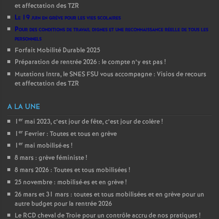
et affectation des TZR
Le 19 juin en grève pour les vies scolaires
Pour des conditions de travail dignes et une reconnaissance réelle de tous les
personnels
Forfait Mobilité Durable 2025
Préparation de rentrée 2026 : le compte n’y est pas
!
Mutations Intra, le SNES FSU vous accompagne : Visios de recours
et affectation des TZR
A LA UNE
er
1
mai 2023, c’est jour de fête, c’est jour de colère
!
er
1
Fevrier : Toutes et tous en grève
er
1
mai mobilisé
·
es
!
8 mars : grève féministe
!
8 mars 2026 : Toutes et tous mobilisées
!
25 novembre : mobilisé
·
es et en grève
!
26 mars et 31 mars : toutes et tous mobilisées et en grève pour un
autre budget pour la rentrée 2026
Le RCD cheval de Troie pour un contrôle accru de nos pratiques
!