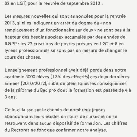
82 en LGT) pour la rentrée de septembre 2012 .
é
Les mesures nouvelles qui sont annoncées pour la rentrée
O
2013, si elles indiquent un arrêt du dogme du «
non
remplacement d’un fonctionnaire sur deux
» ne sont pas à la
hauteur des besoins sociaux accumulés par des années de
r
RGPP : les 22 créations de postes prévues en LGT et 8 en
lycées professionnels se sont pas en mesure de changer le
l
cours des choses.
é
L’enseignement professionnel avait déjà perdu dans notre
académie 3000 élèves (13% des effectifs) ces deux dernières
années (2010/2012), subit de plein fouet les conséquences
a
de la réforme du Bac pro dont la formation est passée de 4 à
3 ans.
n
Celle-ci laisse sur le chemin de nombreux jeunes
s
abandonnant leurs études en cours de cursus et ne se
retrouvant dans aucun dispositif de formation. Les chiffres
du Rectorat ne font que confirmer notre analyse.
T