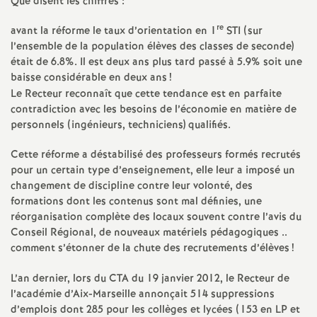
Que disent les chiffres :
e
re
avant la réforme le taux d’orientation en 1
STI (sur
c
l’ensemble de la population élèves des classes de seconde)
était de 6.8%. Il est deux ans plus tard passé à 5.9% soit une
baisse considérable en deux ans
!
o
Le Recteur reconnaît que cette tendance est en parfaite
contradiction avec les besoins de l’économie en matière de
n
personnels (ingénieurs, techniciens) qualifiés.
d
Cette réforme a déstabilisé des professeurs formés recrutés
pour un certain type d’enseignement, elle leur a imposé un
changement de discipline contre leur volonté, des
d
formations dont les contenus sont mal définies, une
réorganisation complète des locaux souvent contre l’avis du
e
Conseil Régional, de nouveaux matériels pédagogiques ..
comment s’étonner de la chute des recrutements d’élèves
!
g
L’an dernier, lors du CTA du 19 janvier 2012, le Recteur de
l’académie d’Aix-Marseille annonçait 514 suppressions
r
d’emplois dont 285 pour les collèges et lycées (153 en LP et