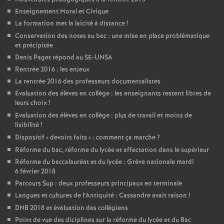
Enseignement Moral et Civique
La formation met la laïcité à distance
!
Conservation des notes au bac : une mise en place problématique
et précipitée
Denis Paget répond au SE-UNSA
Rentrée 2016 : les enjeux
La rentrée 2016 des professeurs documentalistes
Évaluation des élèves en collège : les enseignants restent libres de
leurs choix
!
Evaluation des élèves en collège : plus de travail et moins de
lisibilité
!
Dispositif «
devoirs faits
» : comment ça marche
?
Réforme du bac, réforme du lycée et affectation dans le supérieur
Réforme du baccalauréat et du lycée : Grève nationale mardi
6 février 2018
Parcours Sup : deux professeurs principaux en terminale
Langues et cultures de l’Antiquité : Cassandre avait raison
!
DNB 2018 et évaluation des collégiens
Point de vue des diciplines sur la réforme du lycée et du Bac