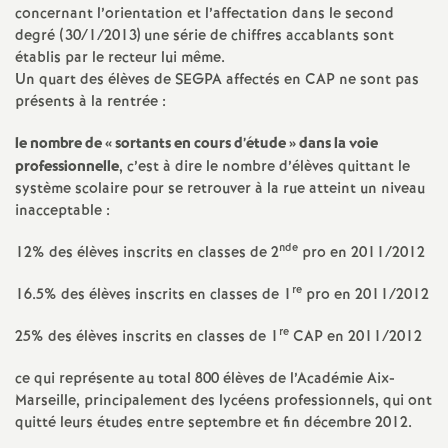
e
concernant l’orientation et l’affectation dans le second
degré (30/1/2013) une série de chiffres accablants sont
s
établis par le recteur lui même.
Un quart des élèves de SEGPA affectés en CAP ne sont pas
E
présents à la rentrée :
n
le nombre de «
sortants en cours d’étude
» dans la voie
professionnelle
, c’est à dire le nombre d’élèves quittant le
système scolaire pour se retrouver à la rue atteint un niveau
s
inacceptable :
e
nde
12% des élèves inscrits en classes de 2
pro en 2011/2012
re
16.5% des élèves inscrits en classes de 1
pro en 2011/2012
i
re
25% des élèves inscrits en classes de 1
CAP en 2011/2012
g
ce qui représente au total 800 élèves de l’Académie Aix-
n
Marseille, principalement des lycéens professionnels, qui ont
quitté leurs études entre septembre et fin décembre 2012.