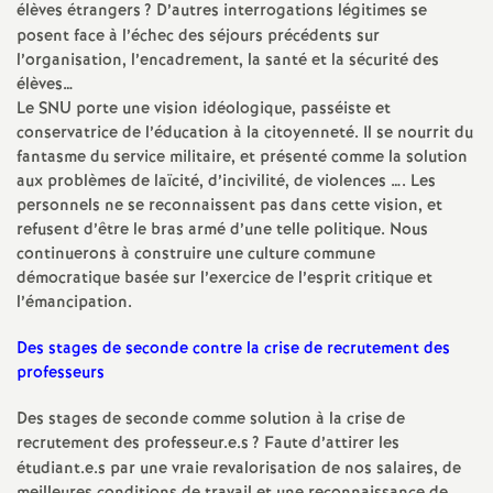
élèves étrangers
? D’autres interrogations légitimes se
e
posent face à l’échec des séjours précédents sur
l’organisation, l’encadrement, la santé et la sécurité des
c
élèves…
Le SNU porte une vision idéologique, passéiste et
o
conservatrice de l’éducation à la citoyenneté. Il se nourrit du
fantasme du service militaire, et présenté comme la solution
n
aux problèmes de laïcité, d’incivilité, de violences …. Les
personnels ne se reconnaissent pas dans cette vision, et
refusent d’être le bras armé d’une telle politique. Nous
d
continuerons à construire une culture commune
démocratique basée sur l’exercice de l’esprit critique et
d
l’émancipation.
Des stages de seconde contre la crise de recrutement des
e
professeurs
g
Des stages de seconde comme solution à la crise de
recrutement des professeur.e.s
? Faute d’attirer les
r
étudiant.e.s par une vraie revalorisation de nos salaires, de