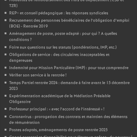
Modalités de remboursement des frais de déplacement (CSD et
TZR)
REP+ et conseil pédagogique : les réponses syndicales
Recrutement des personnes bénéficiaires de l’obligation d’emploi
(BOE) - Rentrée 2019
Aménagement de poste, poste adapté : pour qui
? A quelles
conditions
?
Foire aux questions sur les statuts (pondérations, IMP, etc.)
Obligations de service : des circulaires inacceptables et
dangereuses
Indemnité pour Mission Particulière (IMP) : pour tout comprendre
Vérifier son service à la rentrée
!
Temps Partiel rentrée 2024 : demande à faire avant le 15 décembre
2023
Expérimentation académique de la Médiation Préalable
Obligatoire
Professeur principal : «
avec l’accord de l’intéressé
»
!
Coronavirus : prorogation des contrats et maintien des éléments
de rémunération
Postes adaptés, aménagements de poste rentrée 2025