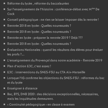
Réforme du lycée , réforme du baccalauréat
me
Sur l’enseignement de l’histoire : conférence-débat avec M
De
Cock
Conseil pédagogique : ne rien se laisser imposer dès la rentrée
!
Rentrée 2018 en lycée : Quelles nouveautés
?
Rentrée 2018 en lycée : Quelles nouveautés
?
Rentrée en lycée : préparer la rentrée 2019
? Déjà
???
Rentrée 2018 en lycée : Quelles nouveautés
?
Évaluations Nationales : quand les résultats des élèves pour évaluer
les profs
?….
L’enseignement du Provençal dans notre académie - Rentrée 2019
Plan d’action E3C, c’est assez
!
E3C : interventions du SNES-FSU au CTA Aix-Marseille
Lorsque l’IG confirme les objections du SNES-FSU : réformes du bac
et du lycée
Enseigner à distance
Bac, BTS, DNB 2020 : des décisions exceptionnelles, nécessaires,
mais les inquiétudes demeurent.
«
Continuité pédagogique
» en classe à examen