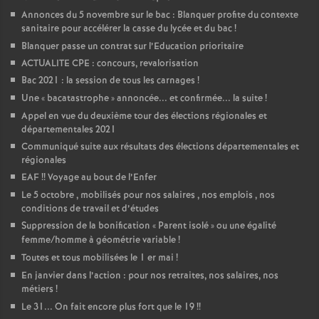
Annonces du 5 novembre sur le bac : Blanquer profite du contexte
sanitaire pour accélérer la casse du lycée et du bac
!
Blanquer passe un contrat sur l’Education prioritaire
ACTUALITE CPE : concours, revalorisation
Bac 2021 : la session de tous les carnages
!
Une «
bacatastrophe
» annoncée... et confirmée... la suite
!
Appel en vue du deuxième tour des élections régionales et
départementales 2021
Communiqué suite aux résultats des élections départementales et
régionales
EAF
!! Voyage au bout de l’Enfer
Le 5 octobre , mobilisés pour nos salaires , nos emplois , nos
conditions de travail et d’études
Suppression de la bonification «
Parent isolé
» ou une égalité
femme/homme à géométrie variable
!
Toutes et tous mobilisées le 1 er mai
!
En janvier dans l’action : pour nos retraites, nos salaires, nos
métiers
!
Le 31... On fait encore plus fort que le 19
!!