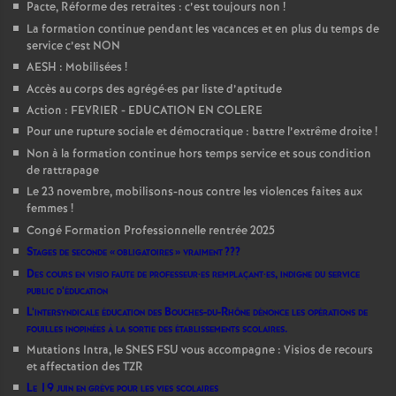
Pacte, Réforme des retraites : c’est toujours non
!
La formation continue pendant les vacances et en plus du temps de
service c’est NON
AESH : Mobilisées
!
Accès au corps des agrégé
·
es par liste d’aptitude
Action : FEVRIER - EDUCATION EN COLERE
Pour une rupture sociale et démocratique : battre l’extrême droite
!
Non à la formation continue hors temps service et sous condition
de rattrapage
Le 23 novembre, mobilisons-nous contre les violences faites aux
femmes
!
Congé Formation Professionnelle rentrée 2025
Stages de seconde «
obligatoires
» vraiment
???
Des cours en visio faute de professeur
·
es remplaçant
·
es, indigne du service
public d’éducation
L’intersyndicale éducation des Bouches-du-Rhône dénonce les opérations de
fouilles inopinées à la sortie des établissements scolaires.
Mutations Intra, le SNES FSU vous accompagne : Visios de recours
et affectation des TZR
Le 19 juin en grève pour les vies scolaires