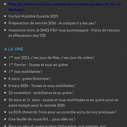
Pour des conditions de travail dignes et une reconnaissance réelle de tous les
personnels
Forfait Mobilité Durable 2025
Préparation de rentrée 2026 : le compte n’y est pas
!
Mutations Intra, le SNES FSU vous accompagne : Visios de recours
et affectation des TZR
A LA UNE
er
1
mai 2023, c’est jour de fête, c’est jour de colère
!
er
1
Fevrier : Toutes et tous en grève
er
1
mai mobilisé
·
es
!
8 mars : grève féministe
!
8 mars 2026 : Toutes et tous mobilisées
!
25 novembre : mobilisé
·
es et en grève
!
26 mars et 31 mars : toutes et tous mobilisées et en grève pour un
autre budget pour la rentrée 2026
Le RCD cheval de Troie pour un contrôle accru de nos pratiques
!
Une feuille de route RH... pour aller où
?
Pour un plan d’urgence dans l’éducation, nos salaires, nos