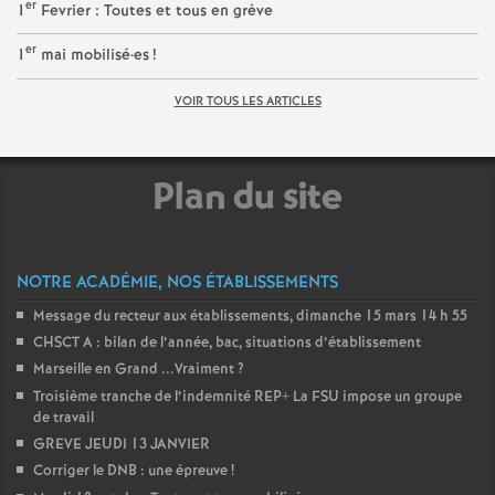
er
1
Fevrier : Toutes et tous en grève
er
1
mai mobilisé
·
es
!
VOIR TOUS LES ARTICLES
Plan du site
NOTRE ACADÉMIE, NOS ÉTABLISSEMENTS
Message du recteur aux établissements, dimanche 15 mars 14 h 55
CHSCT A : bilan de l’année, bac, situations d’établissement
Marseille en Grand ...Vraiment
?
Troisième tranche de l’indemnité REP+ La FSU impose un groupe
de travail
GREVE JEUDI 13 JANVIER
Corriger le DNB : une épreuve
!