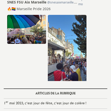
o
u
r
s
ARTICLES DE LA RUBRIQUE
er
1
mai 2023, c’est jour de fête, c’est jour de colère
!