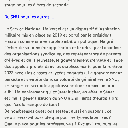
e
stage pour les élèves de seconde.
m
Du SNU pour les autres ...
Le Service National Universel est un dispositif d’inspiration
e
militaire mis en place en 2019 et porté par le président
Macron comme une véritable ambition politique. Malgré
n
l’échec de sa première application et le refus quasi unanime
des organisations syndicales, des représentants de parents
t
d’élèves et de la jeunesse, le gouvernement s’entête et lance
des appels à projets dans les établissements pour la rentrée
s
2023 avec «
les classes et lycées engagés
». Le gouvernement
persiste et s’entête dans sa volonté de généraliser le SNU,
les stages en seconde appairassent donc comme un bon
d
alibi. Un entêtement qui coûterait cher, en effet le Sénat
estime la généralisation du SNU à 2 milliards d’euros alors
e
que l’école manque de tout
!
De nombreuses questions restent aussi en suspens : ce
S
séjour sera-t-il possible que pour les lycées labellisés
?
Quelle place pour les professeur
·
e
·
s
? Exclut-il toujours les