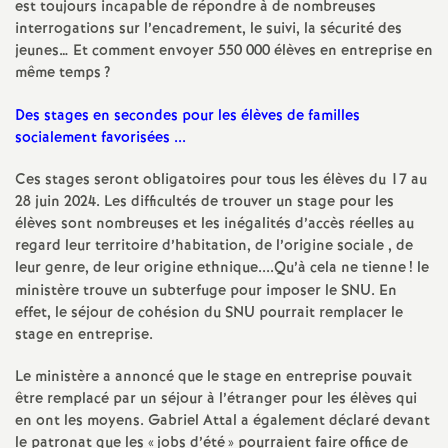
e
est toujours incapable de répondre à de nombreuses
interrogations sur l’encadrement, le suivi, la sécurité des
s
jeunes… Et comment envoyer 550 000 élèves en entreprise en
même temps
?
E
Des stages en secondes pour les élèves de familles
socialement favorisées ...
n
Ces stages seront obligatoires pour tous les élèves du 17 au
s
28 juin 2024. Les difficultés de trouver un stage pour les
élèves sont nombreuses et les inégalités d’accès réelles au
e
regard leur territoire d’habitation, de l’origine sociale , de
leur genre, de leur origine ethnique....Qu’à cela ne tienne
! le
ministère trouve un subterfuge pour imposer le SNU. En
i
effet, le séjour de cohésion du SNU pourrait remplacer le
stage en entreprise.
g
Le ministère a annoncé que le stage en entreprise pouvait
n
être remplacé par un séjour à l’étranger pour les élèves qui
en ont les moyens. Gabriel Attal a également déclaré devant
le patronat que les «
jobs d’été
» pourraient faire office de