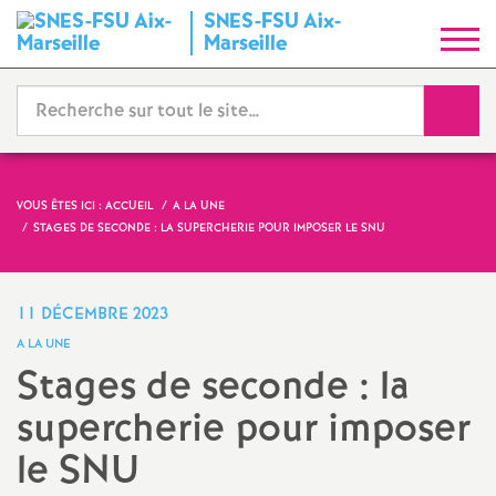
SNES-FSU Aix-
S
Marseille
y
Reche
n
d
VOUS ÊTES ICI :
ACCUEIL
A LA UNE
STAGES DE SECONDE : LA SUPERCHERIE POUR IMPOSER LE SNU
i
c
11 DÉCEMBRE 2023
A LA UNE
a
Stages de seconde : la
supercherie pour imposer
t
le SNU
N