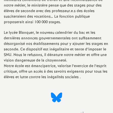
meilleures conditions de travail et une reconnaissance de
notre métier, le ministère pense que des stages pour des
é
élèves de seconde avec des professeur.e.s des écoles
susciteraient des vocations… La fonction publique
O
proposerait ainsi 100 000 stages.
r
Le lycée Blanquer, le nouveau calendrier du bac et les
dernières annonces gouvernementales ont suffisamment
désorganisé nos établissements pour y ajouter les stages en
l
seconde. Ce dispositif est inégalitaire et tente d’imposer le
SNU. Nous le refusons, il dénature notre métier et offre une
é
vision dangereuse de la citoyenneté.
Notre école est émancipatrice, valorise l’exercice de l’esprit
a
critique, offre un accès à des savoirs exigeants pour tous les
élèves et lutte contre les inégalités sociales .
n
s
T