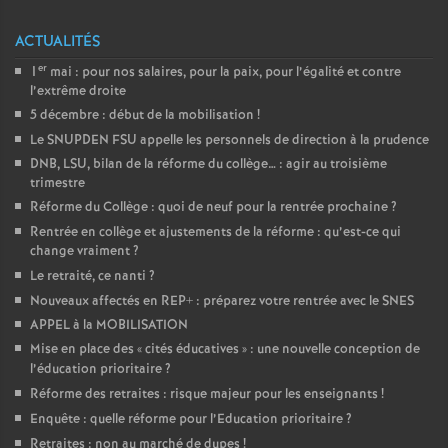
ACTUALITÉS
er
1
mai : pour nos salaires, pour la paix, pour l’égalité et contre
l’extrême droite
5 décembre : début de la mobilisation
!
Le SNUPDEN FSU appelle les personnels de direction à la prudence
DNB, LSU, bilan de la réforme du collège… : agir au troisième
trimestre
Réforme du Collège : quoi de neuf pour la rentrée prochaine
?
Rentrée en collège et ajustements de la réforme : qu’est-ce qui
change vraiment
?
Le retraité, ce nanti
?
Nouveaux affectés en REP+ : préparez votre rentrée avec le SNES
APPEL à la MOBILISATION
Mise en place des «
cités éducatives
» : une nouvelle conception de
l’éducation prioritaire
?
Réforme des retraites : risque majeur pour les enseignants
!
Enquête : quelle réforme pour l’Education prioritaire
?
Retraites : non au marché de dupes
!