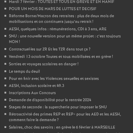
Mardi 7 février : TOUTES ET TOUS EN GREVE ET EN MANIF
POUR UN MOIS DE MARS DE LUTTES ET DECISIF
Réforme Borne/Macron des retraites : plus de deux mois de
mobilisations et on continuera jusqu’au retrait
!
AESH, quelques infos : rémunérations, CDI à 3 ans, ARE
SNU : une nouvelle version pour un même projet : c’est toujours
NON
!
Contractuel
·
les sur ZR Et les TZR dans tout ça
?
Vendredi 13 octobre Toutes et tous mobilisées et en grève
!
Sorties et voyages scolaires en danger
!
Le temps du deuil
Pour en finir avec les Violences sexuelles et sexistes
AESH, inclusion scolaire et 49.3
Inscriptions Aux Concours
Demande de disponibilité pour la rentrée 2024
Stages de seconde : la supercherie pour imposer le SNU
Rétroactivité des primes REP et REP+ pour les AED et les AESH,
comment faire la demande
?
Salaires, choc des savoirs : en grève le 6 février à MARSEILLE