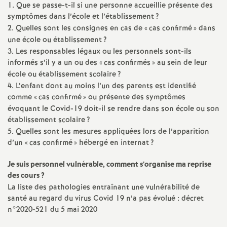
1. Que se passe-t-il si une personne accueillie présente des
é
symptômes dans l’école et l’établissement
?
2. Quelles sont les consignes en cas de «
cas confirmé
» dans
O
une école ou établissement
?
3. Les responsables légaux ou les personnels sont-ils
informés s’il y a un ou des «
cas confirmés
» au sein de leur
r
école ou établissement scolaire
?
4. L’enfant dont au moins l’un des parents est identifié
l
comme «
cas confirmé
» ou présente des symptômes
évoquant le Covid-19 doit-il se rendre dans son école ou son
é
établissement scolaire
?
5. Quelles sont les mesures appliquées lors de l’apparition
a
d’un «
cas confirmé
» hébergé en internat
?
Je suis personnel vulnérable, comment s’organise ma reprise
n
des cours
?
La liste des pathologies entraînant une vulnérabilité de
s
santé au regard du virus Covid 19 n’a pas évolué : décret
n°2020-521 du 5 mai 2020
T