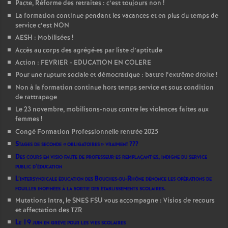
Pacte, Réforme des retraites : c’est toujours non
!
La formation continue pendant les vacances et en plus du temps de
service c’est NON
AESH : Mobilisées
!
Accès au corps des agrégé
·
es par liste d’aptitude
Action : FEVRIER - EDUCATION EN COLERE
Pour une rupture sociale et démocratique : battre l’extrême droite
!
Non à la formation continue hors temps service et sous condition
de rattrapage
Le 23 novembre, mobilisons-nous contre les violences faites aux
femmes
!
Congé Formation Professionnelle rentrée 2025
Stages de seconde «
obligatoires
» vraiment
???
Des cours en visio faute de professeur
·
es remplaçant
·
es, indigne du service
public d’éducation
L’intersyndicale éducation des Bouches-du-Rhône dénonce les opérations de
fouilles inopinées à la sortie des établissements scolaires.
Mutations Intra, le SNES FSU vous accompagne : Visios de recours
et affectation des TZR
Le 19 juin en grève pour les vies scolaires