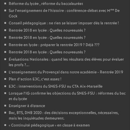
Réforme du lycée , réforme du baccalauréat
me
Sur l’enseignement de l’histoire : conférence-débat avec M
De
Cock
Conseil pédagogique : ne rien se laisser imposer dès la rentrée
!
Rentrée 2018 en lycée : Quelles nouveautés
?
Rentrée 2018 en lycée : Quelles nouveautés
?
Rentrée en lycée : préparer la rentrée 2019
? Déjà
???
Rentrée 2018 en lycée : Quelles nouveautés
?
Évaluations Nationales : quand les résultats des élèves pour évaluer
les profs
?….
L’enseignement du Provençal dans notre académie - Rentrée 2019
Plan d’action E3C, c’est assez
!
E3C : interventions du SNES-FSU au CTA Aix-Marseille
Lorsque l’IG confirme les objections du SNES-FSU : réformes du bac
et du lycée
Enseigner à distance
Bac, BTS, DNB 2020 : des décisions exceptionnelles, nécessaires,
mais les inquiétudes demeurent.
«
Continuité pédagogique
» en classe à examen