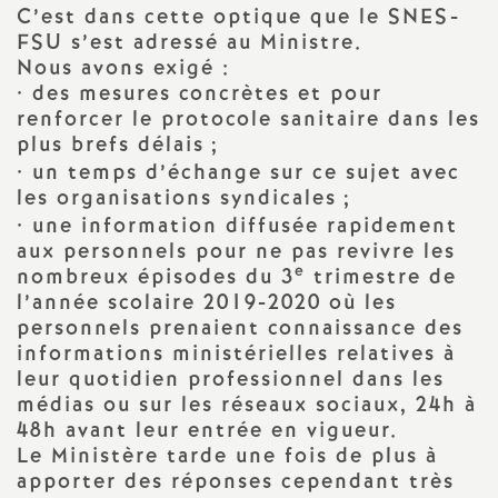
e
C’est dans cette optique que le SNES-
FSU s’est adressé au Ministre.
s
Nous avons exigé :
• des mesures concrètes et pour
E
renforcer le protocole sanitaire dans les
plus brefs délais
;
n
• un temps d’échange sur ce sujet avec
les organisations syndicales
;
s
• une information diffusée rapidement
aux personnels pour ne pas revivre les
e
e
nombreux épisodes du 3
trimestre de
l’année scolaire 2019-2020 où les
personnels prenaient connaissance des
i
informations ministérielles relatives à
leur quotidien professionnel dans les
g
médias ou sur les réseaux sociaux, 24h à
48h avant leur entrée en vigueur.
n
Le Ministère tarde une fois de plus à
apporter des réponses cependant très