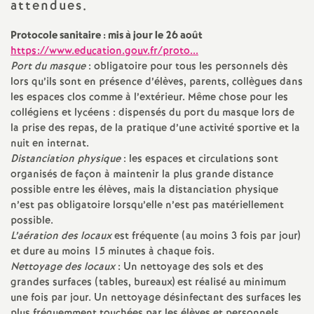
e
attendues.
Protocole sanitaire : mis à jour le 26 août
m
https://www.education.gouv.fr/proto...
Port du masque
: obligatoire pour tous les personnels dès
e
lors qu’ils sont en présence d’élèves, parents, collègues dans
les espaces clos comme à l’extérieur. Même chose pour les
n
collégiens et lycéens : dispensés du port du masque lors de
la prise des repas, de la pratique d’une activité sportive et la
t
nuit en internat.
Distanciation physique
: les espaces et circulations sont
organisés de façon à maintenir la plus grande distance
s
possible entre les élèves, mais la distanciation physique
n’est pas obligatoire lorsqu’elle n’est pas matériellement
d
possible.
L’aération des locaux
est fréquente (au moins 3 fois par jour)
e
et dure au moins 15 minutes à chaque fois.
Nettoyage des locaux
: Un nettoyage des sols et des
grandes surfaces (tables, bureaux) est réalisé au minimum
S
une fois par jour. Un nettoyage désinfectant des surfaces les
plus fréquemment touchées par les élèves et personnels