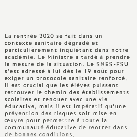
Imprimer
a
l'article
t
La rentrée 2020 se fait dans un
i
contexte sanitaire dégradé et
particulièrement inquiétant dans notre
o
académie. Le Ministre a tardé à prendre
la mesure de la situation. Le SNES-FSU
s’est adressé à lui dès le 19 août pour
n
exiger un protocole sanitaire renforcé.
Il est crucial que les élèves puissent
a
retrouver le chemin des établissements
scolaires et renouer avec une vie
l
éducative, mais il est impératif qu’une
prévention des risques soit mise en
d
œuvre pour permettre à toute la
communauté éducative de rentrer dans
de bonnes conditions.