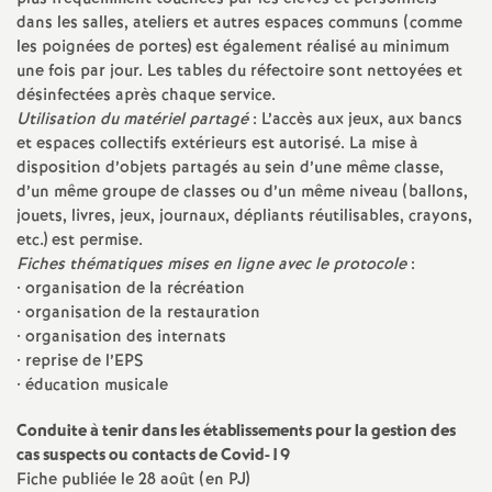
e
dans les salles, ateliers et autres espaces communs (comme
les poignées de portes) est également réalisé au minimum
c
une fois par jour. Les tables du réfectoire sont nettoyées et
désinfectées après chaque service.
Utilisation du matériel partagé
: L’accès aux jeux, aux bancs
o
et espaces collectifs extérieurs est autorisé. La mise à
disposition d’objets partagés au sein d’une même classe,
n
d’un même groupe de classes ou d’un même niveau (ballons,
jouets, livres, jeux, journaux, dépliants réutilisables, crayons,
d
etc.) est permise.
Fiches thématiques mises en ligne avec le protocole
:
• organisation de la récréation
d
• organisation de la restauration
• organisation des internats
e
• reprise de l’EPS
• éducation musicale
g
Conduite à tenir dans les établissements pour la gestion des
cas suspects ou contacts de Covid-19
r
Fiche publiée le 28 août (en PJ)