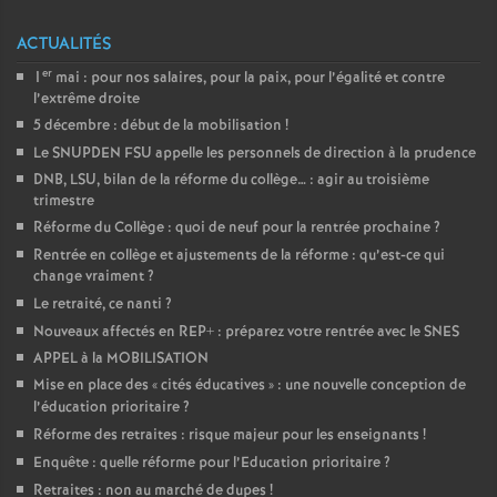
ACTUALITÉS
er
1
mai : pour nos salaires, pour la paix, pour l’égalité et contre
l’extrême droite
5 décembre : début de la mobilisation
!
Le SNUPDEN FSU appelle les personnels de direction à la prudence
DNB, LSU, bilan de la réforme du collège… : agir au troisième
trimestre
Réforme du Collège : quoi de neuf pour la rentrée prochaine
?
Rentrée en collège et ajustements de la réforme : qu’est-ce qui
change vraiment
?
Le retraité, ce nanti
?
Nouveaux affectés en REP+ : préparez votre rentrée avec le SNES
APPEL à la MOBILISATION
Mise en place des «
cités éducatives
» : une nouvelle conception de
l’éducation prioritaire
?
Réforme des retraites : risque majeur pour les enseignants
!
Enquête : quelle réforme pour l’Education prioritaire
?
Retraites : non au marché de dupes
!