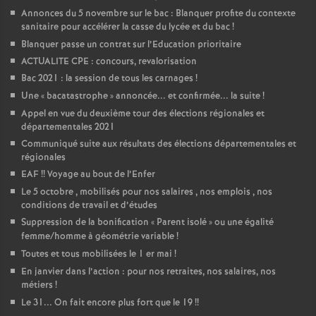
Annonces du 5 novembre sur le bac : Blanquer profite du contexte
sanitaire pour accélérer la casse du lycée et du bac
!
Blanquer passe un contrat sur l’Education prioritaire
ACTUALITE CPE : concours, revalorisation
Bac 2021 : la session de tous les carnages
!
Une «
bacatastrophe
» annoncée... et confirmée... la suite
!
Appel en vue du deuxième tour des élections régionales et
départementales 2021
Communiqué suite aux résultats des élections départementales et
régionales
EAF
!! Voyage au bout de l’Enfer
Le 5 octobre , mobilisés pour nos salaires , nos emplois , nos
conditions de travail et d’études
Suppression de la bonification «
Parent isolé
» ou une égalité
femme/homme à géométrie variable
!
Toutes et tous mobilisées le 1 er mai
!
En janvier dans l’action : pour nos retraites, nos salaires, nos
métiers
!
Le 31... On fait encore plus fort que le 19
!!