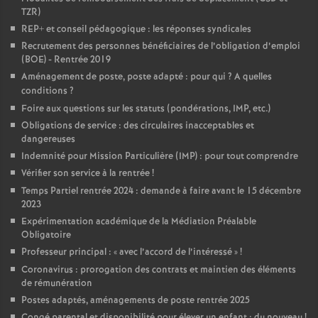
TZR)
REP+ et conseil pédagogique : les réponses syndicales
Recrutement des personnes bénéficiaires de l’obligation d’emploi
(BOE) - Rentrée 2019
Aménagement de poste, poste adapté : pour qui
? A quelles
conditions
?
Foire aux questions sur les statuts (pondérations, IMP, etc.)
Obligations de service : des circulaires inacceptables et
dangereuses
Indemnité pour Mission Particulière (IMP) : pour tout comprendre
Vérifier son service à la rentrée
!
Temps Partiel rentrée 2024 : demande à faire avant le 15 décembre
2023
Expérimentation académique de la Médiation Préalable
Obligatoire
Professeur principal : «
avec l’accord de l’intéressé
»
!
Coronavirus : prorogation des contrats et maintien des éléments
de rémunération
Postes adaptés, aménagements de poste rentrée 2025
Congé parental et disponibilité pour élever un enfant : du nouveau
!