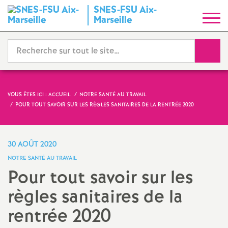
SNES-FSU Aix-
S
Marseille
y
Reche
n
d
VOUS ÊTES ICI :
ACCUEIL
NOTRE SANTÉ AU TRAVAIL
POUR TOUT SAVOIR SUR LES RÈGLES SANITAIRES DE LA RENTRÉE 2020
i
c
30 AOÛT 2020
NOTRE SANTÉ AU TRAVAIL
a
Pour tout savoir sur les
règles sanitaires de la
t
rentrée 2020
N