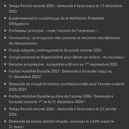
Temps Partiel rentrée 2024 : demande à faire avant le 15 décembre
o
2023
Expérimentation académique de la Médiation Préalable
u
Obligatoire
Professeur principal : «
avec l’accord de l’intéressé
»
!
Coronavirus : prorogation des contrats et maintien des éléments
r
de rémunération
Postes adaptés, aménagements de poste rentrée 2025
s
Congé parental et disponibilité pour élever un enfant : du nouveau
!
er
Retraite progressive : accessible à 60 ans au 1
septembre 2025
Forfait Mobilité Durable 2023 : Demande à formuler jusqu’au
31 décembre 2023
!
Demande de congé formation professionnelle pour l’année scolaire
2024/2025
Forfait Mobilité Durable au titre de l’année 2024 : Demande à
er
formuler entre le 1
et le 31 décembre 2024
!
Temps Partiel rentrée 2026 : demande à faire avant le 23 janvier
2026
Demande de temps partiel refusée : saisissez la CAPA avant le
31 mars
!