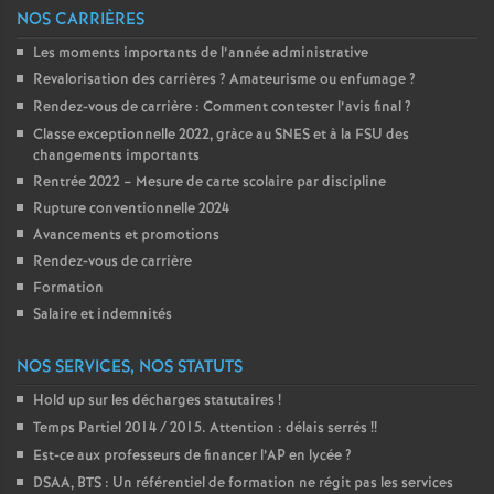
e
NOS CARRIÈRES
Les moments importants de l’année administrative
c
Revalorisation des carrières
? Amateurisme ou enfumage
?
Rendez-vous de carrière : Comment contester l’avis final
?
o
Classe exceptionnelle 2022, gràce au SNES et à la FSU des
changements importants
n
Rentrée 2022 – Mesure de carte scolaire par discipline
Rupture conventionnelle 2024
Avancements et promotions
d
Rendez-vous de carrière
Formation
d
Salaire et indemnités
e
NOS SERVICES, NOS STATUTS
Hold up sur les décharges statutaires
!
g
Temps Partiel 2014 / 2015. Attention : délais serrés
!!
Est-ce aux professeurs de financer l’AP en lycée
?
r
DSAA, BTS : Un référentiel de formation ne régit pas les services