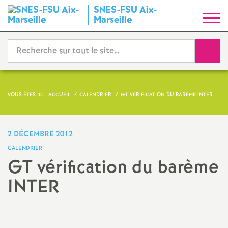
SNES-FSU Aix-
S
Marseille
y
Reche
n
d
VOUS ÊTES ICI :
ACCUEIL
CALENDRIER
GT VÉRIFICATION DU BARÈME INTER
i
2 DÉCEMBRE 2012
c
CALENDRIER
GT vérification du barème
a
INTER
t
Imprimer
l'article
N