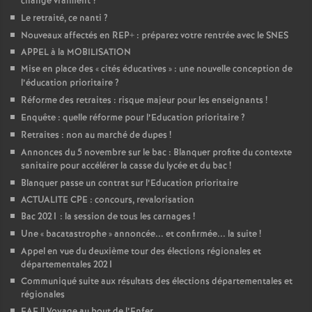
change vraiment
?
Le retraité, ce nanti
?
Nouveaux affectés en REP+ : préparez votre rentrée avec le SNES
APPEL à la MOBILISATION
Mise en place des «
cités éducatives
» : une nouvelle conception de
l’éducation prioritaire
?
Réforme des retraites : risque majeur pour les enseignants
!
Enquête : quelle réforme pour l’Education prioritaire
?
Retraites : non au marché de dupes
!
Annonces du 5 novembre sur le bac : Blanquer profite du contexte
sanitaire pour accélérer la casse du lycée et du bac
!
Blanquer passe un contrat sur l’Education prioritaire
ACTUALITE CPE : concours, revalorisation
Bac 2021 : la session de tous les carnages
!
Une «
bacatastrophe
» annoncée... et confirmée... la suite
!
Appel en vue du deuxième tour des élections régionales et
départementales 2021
Communiqué suite aux résultats des élections départementales et
régionales
EAF
!! Voyage au bout de l’Enfer