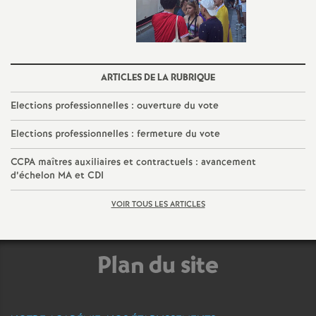
e
s
E
ARTICLES DE LA RUBRIQUE
n
Elections professionnelles : ouverture du vote
Elections professionnelles : fermeture du vote
s
CCPA maîtres auxiliaires et contractuels : avancement
e
d’échelon MA et CDI
VOIR TOUS LES ARTICLES
i
g
Plan du site
n