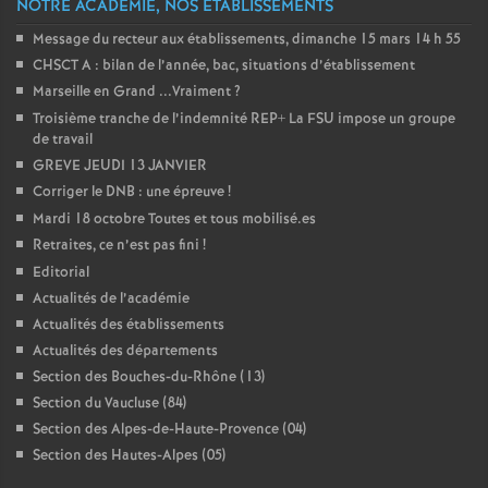
e
NOTRE ACADÉMIE, NOS ÉTABLISSEMENTS
Message du recteur aux établissements, dimanche 15 mars 14 h 55
m
CHSCT A : bilan de l’année, bac, situations d’établissement
Marseille en Grand ...Vraiment
?
e
Troisième tranche de l’indemnité REP+ La FSU impose un groupe
de travail
n
GREVE JEUDI 13 JANVIER
Corriger le DNB : une épreuve
!
Mardi 18 octobre Toutes et tous mobilisé.es
t
Retraites, ce n’est pas fini
!
Editorial
s
Actualités de l’académie
Actualités des établissements
d
Actualités des départements
Section des Bouches-du-Rhône (13)
e
Section du Vaucluse (84)
Section des Alpes-de-Haute-Provence (04)
S
Section des Hautes-Alpes (05)