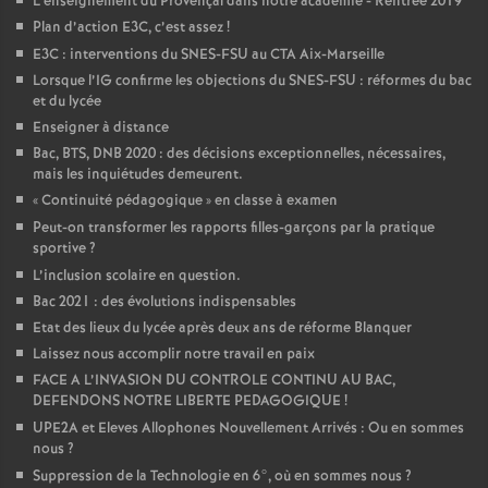
L’enseignement du Provençal dans notre académie - Rentrée 2019
Plan d’action E3C, c’est assez
!
E3C : interventions du SNES-FSU au CTA Aix-Marseille
Lorsque l’IG confirme les objections du SNES-FSU : réformes du bac
et du lycée
Enseigner à distance
Bac, BTS, DNB 2020 : des décisions exceptionnelles, nécessaires,
mais les inquiétudes demeurent.
«
Continuité pédagogique
» en classe à examen
Peut-on transformer les rapports filles-garçons par la pratique
sportive
?
L’inclusion scolaire en question.
Bac 2021 : des évolutions indispensables
Etat des lieux du lycée après deux ans de réforme Blanquer
Laissez nous accomplir notre travail en paix
FACE A L’INVASION DU CONTROLE CONTINU AU BAC,
DEFENDONS NOTRE LIBERTE PEDAGOGIQUE
!
UPE2A et Eleves Allophones Nouvellement Arrivés : Ou en sommes
nous
?
Suppression de la Technologie en 6°, où en sommes nous
?