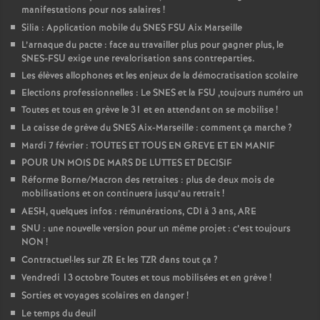
manifestations pour nos salaires
!
Silia : Application mobile du SNES FSU Aix Marseille
L’arnaque du pacte : face au travailler plus pour gagner plus, le
SNES-FSU exige une revalorisation sans contreparties.
Les élèves allophones et les enjeux de la démocratisation scolaire
Elections professionnelles : Le SNES et la FSU ,toujours numéro un
Toutes et tous en grève le 31 et en attendant on se mobilise
!
La caisse de grève du SNES Aix-Marseille : comment ça marche
?
Mardi 7 février : TOUTES ET TOUS EN GREVE ET EN MANIF
POUR UN MOIS DE MARS DE LUTTES ET DECISIF
Réforme Borne/Macron des retraites : plus de deux mois de
mobilisations et on continuera jusqu’au retrait
!
AESH, quelques infos : rémunérations, CDI à 3 ans, ARE
SNU : une nouvelle version pour un même projet : c’est toujours
NON
!
Contractuel
·
les sur ZR Et les TZR dans tout ça
?
Vendredi 13 octobre Toutes et tous mobilisées et en grève
!
Sorties et voyages scolaires en danger
!
Le temps du deuil