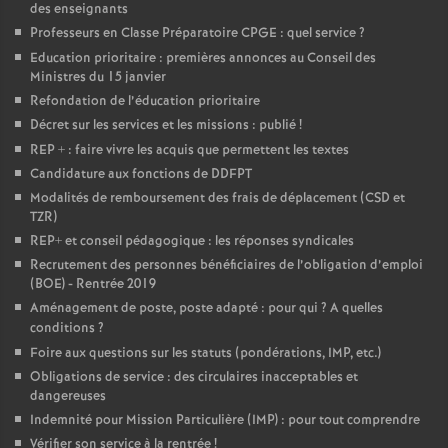
des enseignants
é
Professeurs en Classe Préparatoire CPGE : quel service
?
Education prioritaire : premières annonces au Conseil des
O
Ministres du 15 janvier
Refondation de l’éducation prioritaire
r
Décret sur les services et les missions : publié
!
REP + : faire vivre les acquis que permettent les textes
l
Candidature aux fonctions de DDFPT
Modalités de remboursement des frais de déplacement (CSD et
TZR)
é
REP+ et conseil pédagogique : les réponses syndicales
Recrutement des personnes bénéficiaires de l’obligation d’emploi
a
(BOE) - Rentrée 2019
Aménagement de poste, poste adapté : pour qui
? A quelles
n
conditions
?
Foire aux questions sur les statuts (pondérations, IMP, etc.)
Obligations de service : des circulaires inacceptables et
s
dangereuses
Indemnité pour Mission Particulière (IMP) : pour tout comprendre
T
Vérifier son service à la rentrée
!