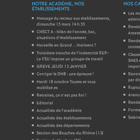
NOTRE ACADÉMIE, NOS
NOS C
ÉTABLISSEMENTS
Les m
Message du recteur aux établissements,
admini
dimanche 15 mars 14 h 55
Revalo
CHSCT A : bilan de l’année, bac,
Amate
situations d’établissement
Rende
Marseille en Grand ...Vraiment
?
contest
Troisième tranche de l’indemnité REP+
Classe
La FSU impose un groupe de travail
SNES 
GREVE JEUDI 13 JANVIER
impor
Corriger le DNB : une épreuve
!
Rentré
par di
Mardi 18 octobre Toutes et tous
Ruptur
mobilisé.es
Avanc
Retraites, ce n’est pas fini
!
Rendez
Editorial
Forma
Actualités de l’académie
Salair
Actualités des établissements
Actualités des départements
Section des Bouches-du-Rhône (13)