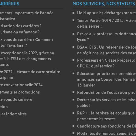
ARRIÈRES
NOS SERVICES, NOS STATUTS
e
oments importants de l’année
Hold up sur les décharges statut
strative
Temps Partiel 2014 / 2015. Atten
m
risation des carrières
?
délais serrés
!!
urisme ou enfumage
?
Est-ce aux professeurs de financ
e
z-vous de carrière : Comment
lycée
?
er l’avis final
?
DSAA, BTS : Un référentiel de f
n
 exceptionnelle 2022, gràce au
ne régit pas les services des ens
et à la FSU des changements
Professeurs en Classe Préparato
tants
CPGE : quel service
?
t
e 2022 – Mesure de carte scolaire
Education prioritaire : première
scipline
annonces au Conseil des Ministr
s
e conventionnelle 2024
15 janvier
ements et promotions
Refondation de l’éducation prior
d
-vous de carrière
Décret sur les services et les miss
publié
!
tion
REP + : faire vivre les acquis que
e
e et indemnités
permettent les textes
Candidature aux fonctions de 
S
Modalités de remboursement des