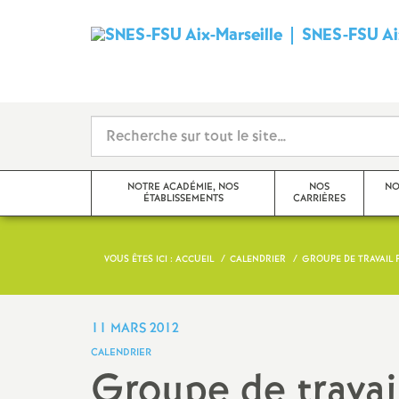
SNES-FSU Aix
NOTRE ACADÉMIE, NOS
NOS
NO
ÉTABLISSEMENTS
CARRIÈRES
VOUS ÊTES ICI :
ACCUEIL
CALENDRIER
GROUPE DE TRAVAIL 
Editorial
Avancements et promotions
Actualités de l’académie
Rendez-vous de carrière
11 MARS 2012
CALENDRIER
Actualités des établissements
Formation
Groupe de travai