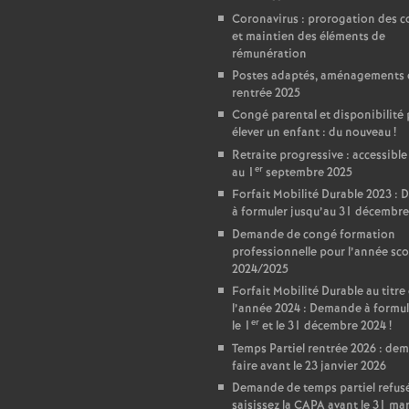
r
Coronavirus : prorogation des c
é
et maintien des éléments de
rémunération
Postes adaptés, aménagements 
O
rentrée 2025
Congé parental et disponibilité
r
élever un enfant : du nouveau
!
Retraite progressive : accessible
er
au 1
septembre 2025
l
Forfait Mobilité Durable 2023 :
à formuler jusqu’au 31 décembre
é
Demande de congé formation
professionnelle pour l’année sco
a
2024/2025
Forfait Mobilité Durable au titre
l’année 2024 : Demande à formul
n
er
le 1
et le 31 décembre 2024
!
Temps Partiel rentrée 2026 : de
s
faire avant le 23 janvier 2026
Demande de temps partiel refusé
saisissez la CAPA avant le 31 ma