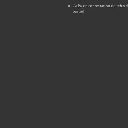
T
CAPA de contestation de refus 
partiel
o
u
r
s