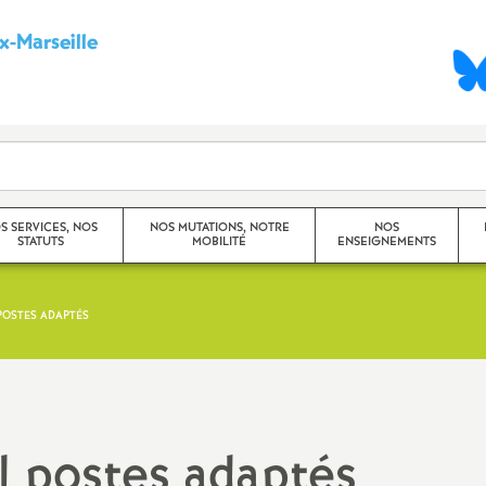
-Marseille
S
y
n
d
S SERVICES, NOS
NOS MUTATIONS, NOTRE
NOS
STATUTS
MOBILITÉ
ENSEIGNEMENTS
i
c
POSTES ADAPTÉS
Mouvement Inter -
Princip
Académique
a
Travaux
Mouvement Intra -
CHSCT)
t
Académique (Aix-Marseille)
l postes adaptés
Dossier