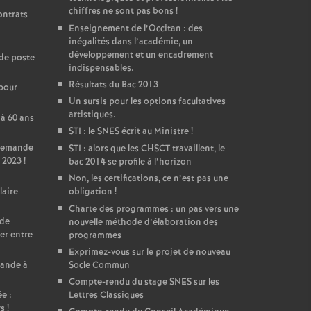
chiffres ne sont pas bons
!
ontrats
Enseignement de l’Occitan : des
inégalités dans l’académie, un
développement et un encadrement
de poste
indispensables.
Résultats du Bac 2013
 pour
Un sursis pour les options facultatives
artistiques.
 à 60 ans
STI : le SNES écrit au Ministre
!
 Demande
STI : alors que les CHSCT travaillent, le
 2023
!
bac 2014 se profile à l’horizon
Non, les certifications, ce n’est pas une
laire
obligation
!
Charte des programmes : un pas vers une
 de
nouvelle méthode d’élaboration des
er entre
programmes
Exprimez-vous sur le projet de nouveau
mande à
Socle Commun
Compte-rendu du stage SNES sur les
e :
Lettres Classiques
rs
!