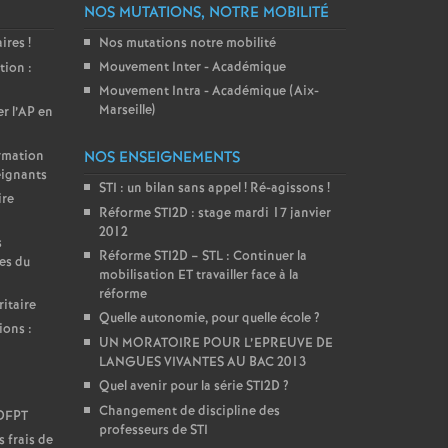
NOS MUTATIONS, NOTRE MOBILITÉ
aires
!
Nos mutations notre mobilité
Mouvement Inter - Académique
tion :
Mouvement Intra - Académique (Aix-
Marseille)
er l’AP en
ormation
NOS ENSEIGNEMENTS
eignants
STI : un bilan sans appel
! Ré-agissons
!
ire
Réforme STI2D : stage mardi 17 janvier
2012
s
Réforme STI2D – STL : Continuer la
es du
mobilisation ET travailler face à la
réforme
itaire
Quelle autonomie, pour quelle école
?
ions :
UN MORATOIRE POUR L’EPREUVE DE
LANGUES VIVANTES AU BAC 2013
Quel avenir pour la série STI2D
?
Changement de discipline des
DDFPT
professeurs de STI
 frais de