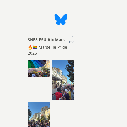
Actions
ion Sociale
TZR
mentaire (PSC)
Matériel pour les S1
Certifiés
Droits et Libertés
Agrégés
Conseils Académiques et
CPE
Congrés académiques du
SNES-FSU
Psy-EN
Elections professionnelles
Documentalistes
Lettres d’information
Retraités
Rubrique Culture
Infos FSU