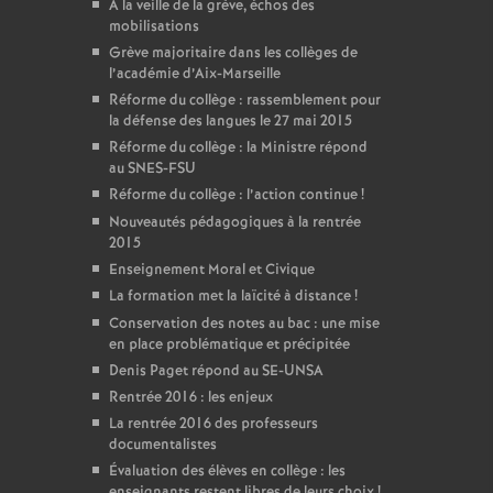
A la veille de la grève, échos des
mobilisations
Grève majoritaire dans les collèges de
l’académie d’Aix-Marseille
Réforme du collège : rassemblement pour
la défense des langues le 27 mai 2015
Réforme du collège : la Ministre répond
au SNES-FSU
Réforme du collège : l’action continue
!
Nouveautés pédagogiques à la rentrée
2015
Enseignement Moral et Civique
La formation met la laïcité à distance
!
Conservation des notes au bac : une mise
en place problématique et précipitée
Denis Paget répond au SE-UNSA
Rentrée 2016 : les enjeux
La rentrée 2016 des professeurs
documentalistes
Évaluation des élèves en collège : les
enseignants restent libres de leurs choix
!