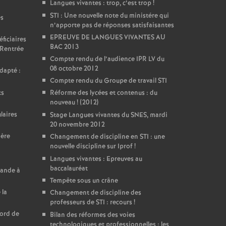
Langues vivantes : trop, c’est trop
!
STI : Une nouvelle note du ministére qui
es
n’apporte pas de réponses satisfaisantes
EPREUVE DE LANGUES VIVANTES AU
ficiaires
BAC 2013
 Rentrée
Compte rendu de l’audience IPR LV du
08 octobre 2012
dapté :
Compte rendu du Groupe de travail STI
ts
Réforme des lycées et contenus : du
nouveau
! (2012)
laires
Stage Langues vivantes du SNES, mardi
20 novembre 2012
ière
Changement de discipline en STI : une
nouvelle discipline sur Iprof
!
Langues vivantes : Epreuves au
baccalauréat
mande à
Tempête sous un crâne
 la
Changement de discipline des
professeurs de STI : recours
!
cord de
Bilan des réformes des voies
technologiques et professionnelles : les