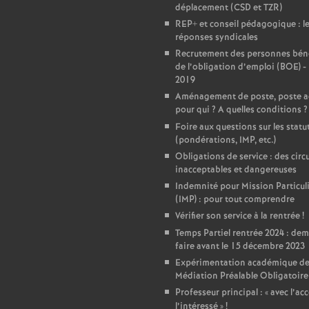
déplacement (CSD et TZR)
e
REP+ et conseil pédagogique : l
réponses syndicales
Recrutement des personnes béné
c
de l’obligation d’emploi (BOE) -
2019
o
Aménagement de poste, poste a
pour qui
? A quelles conditions
?
n
Foire aux questions sur les statu
(pondérations, IMP, etc.)
Obligations de service : des circu
d
inacceptables et dangereuses
Indemnité pour Mission Particul
d
(IMP) : pour tout comprendre
Vérifier son service à la rentrée
!
e
Temps Partiel rentrée 2024 : de
faire avant le 15 décembre 2023
Expérimentation académique de
g
Médiation Préalable Obligatoire
Professeur principal : «
avec l’ac
l’intéressé
»
!