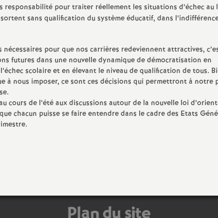
e
s responsabilité pour traiter réellement les situations d’échec au 
ortent sans qualification du système éducatif, dans l’indifférenc
s
s nécessaires pour que nos carrières redeviennent attractives, c’e
E
tions futures dans une nouvelle dynamique de démocratisation en
’échec scolaire et en élevant le niveau de qualification de tous. B
n
ue à nous imposer, ce sont ces décisions qui permettront à notre 
se.
u cours de l’été aux discussions autour de la nouvelle loi d’orient
s
que chacun puisse se faire entendre dans le cadre des Etats Gén
imestre.
e
i
g
n
Plan du site