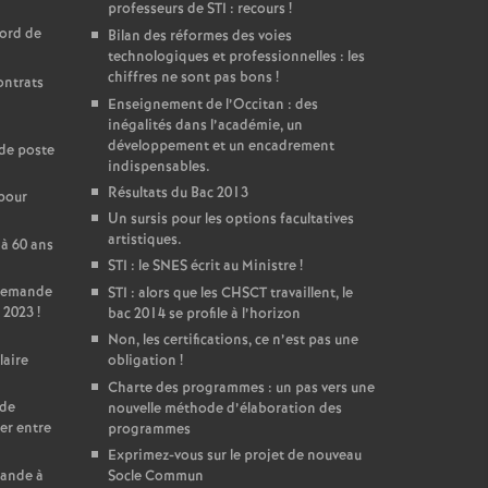
professeurs de STI : recours
!
cord de
Bilan des réformes des voies
technologiques et professionnelles : les
chiffres ne sont pas bons
!
ontrats
Enseignement de l’Occitan : des
inégalités dans l’académie, un
développement et un encadrement
de poste
indispensables.
Résultats du Bac 2013
 pour
Un sursis pour les options facultatives
artistiques.
 à 60 ans
STI : le SNES écrit au Ministre
!
 Demande
STI : alors que les CHSCT travaillent, le
 2023
!
bac 2014 se profile à l’horizon
Non, les certifications, ce n’est pas une
laire
obligation
!
Charte des programmes : un pas vers une
 de
nouvelle méthode d’élaboration des
er entre
programmes
Exprimez-vous sur le projet de nouveau
mande à
Socle Commun