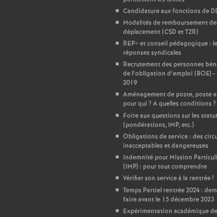
Candidature aux fonctions de 
e
Modalités de remboursement des
déplacement (CSD et TZR)
c
REP+ et conseil pédagogique : l
réponses syndicales
o
Recrutement des personnes béné
de l’obligation d’emploi (BOE) -
2019
n
Aménagement de poste, poste a
pour qui
? A quelles conditions
?
d
Foire aux questions sur les statu
(pondérations, IMP, etc.)
Obligations de service : des circu
d
inacceptables et dangereuses
Indemnité pour Mission Particul
e
(IMP) : pour tout comprendre
Vérifier son service à la rentrée
!
g
Temps Partiel rentrée 2024 : de
faire avant le 15 décembre 2023
Expérimentation académique de