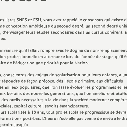
N
Protect
a
Complé
s listes SNES et FSU, vous avez rappelé le consensus qui existe d
une conception ambitieuse du second degré, un second degré unif
t
s, d’envisager leurs études secondaires dans un cursus cohérent, a
cée.
i
nvaincre qu’il fallait rompre avec le dogme du non-remplacement
tion professionnelle en alternance lors de l’année de stage, qu’il fa
o
faire de l’éducation une priorité pour la Nation.
n
, conscientes des enjeux de scolarisation pour leurs enfants, a un 
r répondre de façon précoce, dès l’école primaire, aux difficultés
a
es milieux populaires, que l’on fasse évoluer les programmes et le
ux besoins des nouvelles générations, que l’on améliore et étoff
 des outils nécessaires à la vie dans la société moderne : compét
l
ciales, capital culturel, savoirs émancipateurs.
ours scolarisés à 18 ans, tout projet scolaire progressiste se devra
d
 formations post-bac. L’heure n’est-elle pas venue de mettre le dr
gatoire jusqu’à