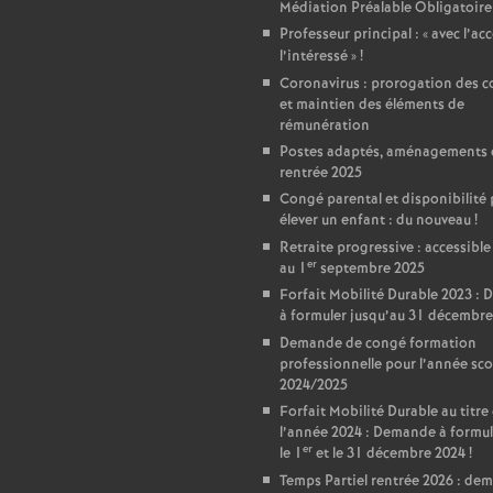
r
Médiation Préalable Obligatoire
Professeur principal : «
avec l’ac
é
l’intéressé
»
!
Coronavirus : prorogation des c
O
et maintien des éléments de
rémunération
Postes adaptés, aménagements 
r
rentrée 2025
Congé parental et disponibilité
l
élever un enfant : du nouveau
!
Retraite progressive : accessible
er
é
au 1
septembre 2025
Forfait Mobilité Durable 2023 :
à formuler jusqu’au 31 décembre
a
Demande de congé formation
professionnelle pour l’année sco
n
2024/2025
Forfait Mobilité Durable au titre
l’année 2024 : Demande à formul
s
er
le 1
et le 31 décembre 2024
!
Temps Partiel rentrée 2026 : de