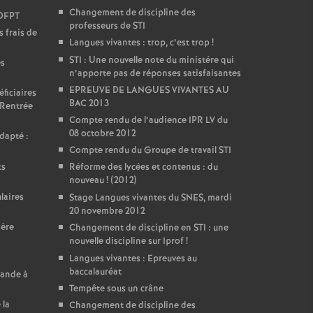
Changement de discipline des
DDFPT
professeurs de STI
 frais de
Langues vivantes : trop, c’est trop
!
STI : Une nouvelle note du ministére qui
es
n’apporte pas de réponses satisfaisantes
EPREUVE DE LANGUES VIVANTES AU
ficiaires
BAC 2013
 Rentrée
Compte rendu de l’audience IPR LV du
08 octobre 2012
dapté :
Compte rendu du Groupe de travail STI
ts
Réforme des lycées et contenus : du
nouveau
! (2012)
laires
Stage Langues vivantes du SNES, mardi
20 novembre 2012
ière
Changement de discipline en STI : une
nouvelle discipline sur Iprof
!
Langues vivantes : Epreuves au
baccalauréat
mande à
Tempête sous un crâne
 la
Changement de discipline des