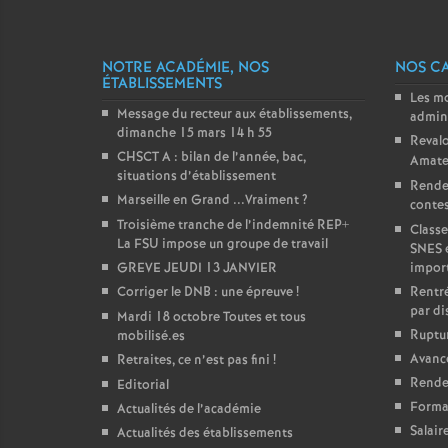
NOTRE ACADÉMIE, NOS
NOS C
ÉTABLISSEMENTS
Les m
Message du recteur aux établissements,
admini
dimanche 15 mars 14 h 55
Revalo
CHSCT A : bilan de l’année, bac,
Amate
situations d’établissement
Rende
Marseille en Grand ...Vraiment
?
contest
Troisième tranche de l’indemnité REP+
Classe
La FSU impose un groupe de travail
SNES 
GREVE JEUDI 13 JANVIER
impor
Corriger le DNB : une épreuve
!
Rentré
par di
Mardi 18 octobre Toutes et tous
Ruptur
mobilisé.es
Avanc
Retraites, ce n’est pas fini
!
Rendez
Editorial
Forma
Actualités de l’académie
Salair
Actualités des établissements