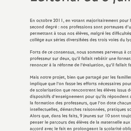
Actualités des départements
Salaire et indemnités
Section des Bouches-du-
En octobre 2011, en votant majoritairement pour le
Rhône (13)
second degré : nos professions sont porteuses d’
permettant à tous nos élèves, malgré les difficulté
Section du Vaucluse (84)
collège aux séries diversifiées des trois voies du ly
Forts de ce consensus, nous sommes parvenus à co
Section des Alpes-de-Haute-
professeur sur deux, qu’il fallait rebâtir une forma
Provence (04)
renoncer à la réforme de l’évaluation, qu’il fallait 
Section des Hautes-Alpes (05)
Mais notre projet, bien que partagé par les familles
implique que l’on fasse les efforts nécessaires pou
de scolarisation que rencontrent les élèves issus d
dispositifs d’enseignement pour qu’ils répondent a
la formation des professeurs, que l’on dote chacun
intellectuelles, démarches raisonnées, pratiques so
Alors que, dans les faits, 9 jeunes sur 10 sont touj
penser le parcours des élèves de la maternelle aux
accord avec le fait en prolongeant la scolarité obli