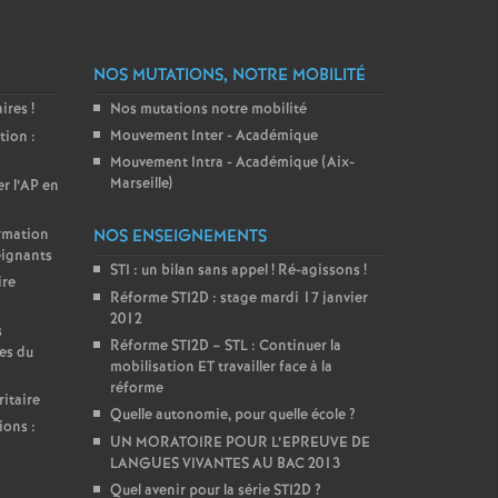
NOS MUTATIONS, NOTRE MOBILITÉ
aires
!
Nos mutations notre mobilité
Mouvement Inter - Académique
tion :
Mouvement Intra - Académique (Aix-
Marseille)
er l’AP en
ormation
NOS ENSEIGNEMENTS
eignants
STI : un bilan sans appel
! Ré-agissons
!
ire
Réforme STI2D : stage mardi 17 janvier
2012
s
Réforme STI2D – STL : Continuer la
es du
mobilisation ET travailler face à la
réforme
itaire
Quelle autonomie, pour quelle école
?
ions :
UN MORATOIRE POUR L’EPREUVE DE
LANGUES VIVANTES AU BAC 2013
Quel avenir pour la série STI2D
?