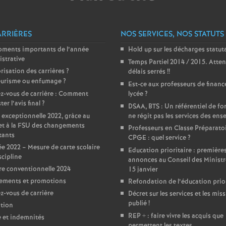
e
ARRIÈRES
NOS SERVICES, NOS STATUTS
m
oments importants de l’année
Hold up sur les décharges statut
strative
e
Temps Partiel 2014 / 2015. Atten
risation des carrières
?
délais serrés
!!
urisme ou enfumage
?
Est-ce aux professeurs de financ
n
z-vous de carrière : Comment
lycée
?
er l’avis final
?
DSAA, BTS : Un référentiel de f
t
 exceptionnelle 2022, gràce au
ne régit pas les services des ens
et à la FSU des changements
Professeurs en Classe Préparato
tants
s
CPGE : quel service
?
e 2022 – Mesure de carte scolaire
Education prioritaire : première
scipline
annonces au Conseil des Ministr
d
e conventionnelle 2024
15 janvier
ements et promotions
Refondation de l’éducation prior
e
-vous de carrière
Décret sur les services et les miss
publié
!
tion
S
REP + : faire vivre les acquis que
e et indemnités
permettent les textes