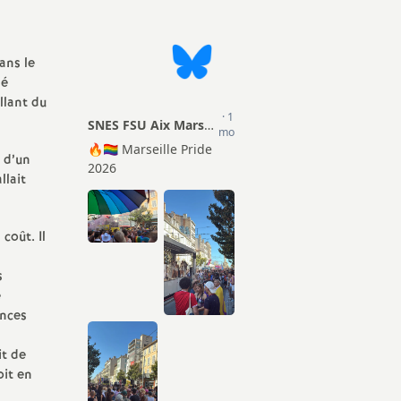
Actions
ion Sociale
TZR
mentaire (PSC)
Matériel pour les S1
ans le
Certifiés
ié
llant du
Droits et Libertés
Agrégés
Conseils Académiques et
 d’un
CPE
Congrés académiques du
llait
SNES-FSU
Psy-EN
Elections professionnelles
coût. Il
Documentalistes
Lettres d’information
s
Retraités
e
Rubrique Culture
ences
it de
Infos FSU
oit en