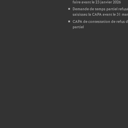
T
faire avant le 23 janvier 2026
Demande de temps partiel refusé
o
saisissez la CAPA avant le 31 ma
CAPA de contestation de refus 
partiel
u
r
s