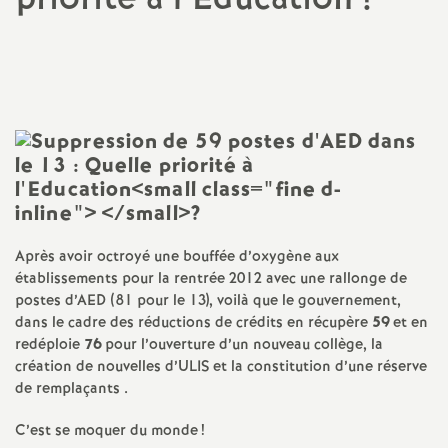
a
Imprimer
l'article
t
i
o
n
Après avoir octroyé une bouffée d’oxygène aux
établissements pour la rentrée 2012 avec une rallonge de
a
postes d’AED (81 pour le 13), voilà que le gouvernement,
dans le cadre des réductions de crédits en récupère
59
et en
l
redéploie
76
pour l’ouverture d’un nouveau collège, la
création de nouvelles d’ULIS et la constitution d’une réserve
d
de remplaçants .
C’est se moquer du monde
!