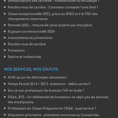
Revalorisation des carrières
? Amateurisme ou enfumage
?
Rendez-vous de carrière : Comment contester l’avis final
?
o
Classe exceptionnelle 2022, gràce au SNES et à la FSU des
changements importants
u
Rentrée 2022 – Mesure de carte scolaire par discipline
Rupture conventionnelle 2024
r
Avancements et promotions
Rendez-vous de carrière
s
Formation
Salaire et indemnités
NOS SERVICES, NOS STATUTS
Hold up sur les décharges statutaires
!
Temps Partiel 2014 / 2015. Attention : délais serrés
!!
Est-ce aux professeurs de financer l’AP en lycée
?
DSAA, BTS : Un référentiel de formation ne régit pas les services
des enseignants
Professeurs en Classe Préparatoire CPGE : quel service
?
Education prioritaire : premières annonces au Conseil des