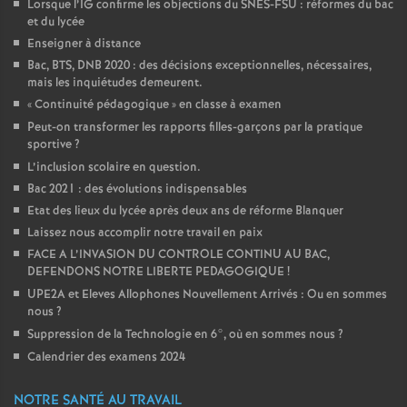
Lorsque l’IG confirme les objections du SNES-FSU : réformes du bac
et du lycée
Enseigner à distance
Bac, BTS, DNB 2020 : des décisions exceptionnelles, nécessaires,
mais les inquiétudes demeurent.
«
Continuité pédagogique
» en classe à examen
Peut-on transformer les rapports filles-garçons par la pratique
sportive
?
L’inclusion scolaire en question.
Bac 2021 : des évolutions indispensables
Etat des lieux du lycée après deux ans de réforme Blanquer
Laissez nous accomplir notre travail en paix
FACE A L’INVASION DU CONTROLE CONTINU AU BAC,
DEFENDONS NOTRE LIBERTE PEDAGOGIQUE
!
UPE2A et Eleves Allophones Nouvellement Arrivés : Ou en sommes
nous
?
Suppression de la Technologie en 6°, où en sommes nous
?
Calendrier des examens 2024
NOTRE SANTÉ AU TRAVAIL