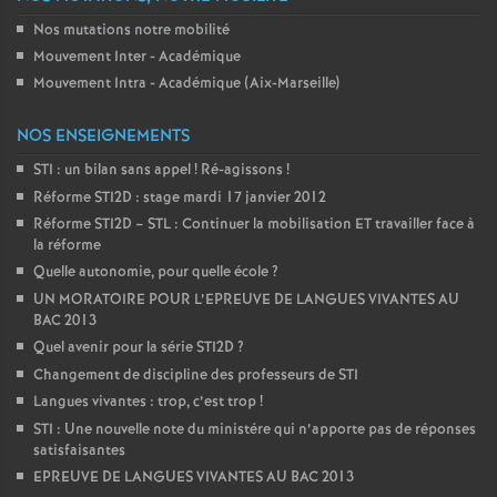
Nos mutations notre mobilité
Mouvement Inter - Académique
Mouvement Intra - Académique (Aix-Marseille)
NOS ENSEIGNEMENTS
STI : un bilan sans appel
! Ré-agissons
!
Réforme STI2D : stage mardi 17 janvier 2012
Réforme STI2D – STL : Continuer la mobilisation ET travailler face à
la réforme
Quelle autonomie, pour quelle école
?
UN MORATOIRE POUR L’EPREUVE DE LANGUES VIVANTES AU
BAC 2013
Quel avenir pour la série STI2D
?
Changement de discipline des professeurs de STI
Langues vivantes : trop, c’est trop
!
STI : Une nouvelle note du ministére qui n’apporte pas de réponses
satisfaisantes
EPREUVE DE LANGUES VIVANTES AU BAC 2013