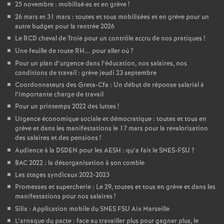
25 novembre : mobilisé
·
es et en grève
!
26 mars et 31 mars : toutes et tous mobilisées et en grève pour un
autre budget pour la rentrée 2026
Le RCD cheval de Troie pour un contrôle accru de nos pratiques
!
Une feuille de route RH... pour aller où
?
Pour un plan d’urgence dans l’éducation, nos salaires, nos
conditions de travail : grève jeudi 23 septembre
Coordonnateurs des Greta-Cfa : Un début de réponse salarial à
l’importante charge de travail
Pour un printemps 2022 des luttes
!
Urgence économique sociale et démocratique : toutes et tous en
grève et dans les manifestations le 17 mars pour la revalorisation
des salaires et des pensions
!
Audience à la DSDEN pour les AESH : qu’a fait le SNES-FSU
?
BAC 2022 : la désorganisation à son comble
Les stages syndicaux 2022-2023
Promesses et supercherie : Le 29, toutes et tous en grève et dans les
manifestations pour nos salaires
!
Silia : Application mobile du SNES FSU Aix Marseille
L’arnaque du pacte : face au travailler plus pour gagner plus, le