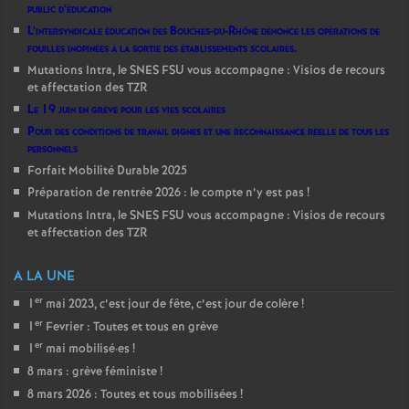
public d’éducation
L’intersyndicale éducation des Bouches-du-Rhône dénonce les opérations de
fouilles inopinées à la sortie des établissements scolaires.
Mutations Intra, le SNES FSU vous accompagne : Visios de recours
et affectation des TZR
Le 19 juin en grève pour les vies scolaires
Pour des conditions de travail dignes et une reconnaissance réelle de tous les
personnels
Forfait Mobilité Durable 2025
Préparation de rentrée 2026 : le compte n’y est pas
!
Mutations Intra, le SNES FSU vous accompagne : Visios de recours
et affectation des TZR
A LA UNE
er
1
mai 2023, c’est jour de fête, c’est jour de colère
!
er
1
Fevrier : Toutes et tous en grève
er
1
mai mobilisé
·
es
!
8 mars : grève féministe
!
8 mars 2026 : Toutes et tous mobilisées
!