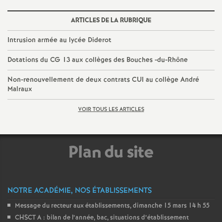
e
ARTICLES DE LA RUBRIQUE
c
Intrusion armée au lycée Diderot
o
Dotations du CG 13 aux collèges des Bouches -du-Rhône
Non-renouvellement de deux contrats CUI au collège André
n
Malraux
d
VOIR TOUS LES ARTICLES
d
Plan du site
e
g
NOTRE ACADÉMIE, NOS ÉTABLISSEMENTS
Message du recteur aux établissements, dimanche 15 mars 14 h 55
r
CHSCT A : bilan de l’année, bac, situations d’établissement