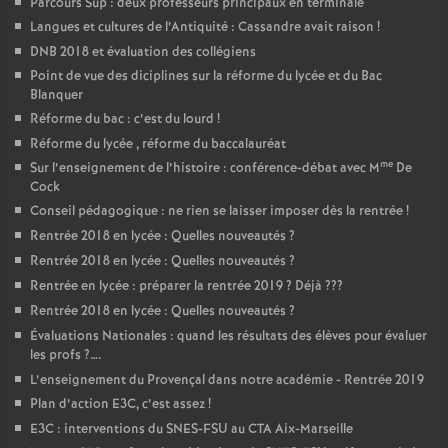
Parcours Sup : deux professeurs principaux en terminale
Langues et cultures de l’Antiquité : Cassandre avait raison
!
DNB 2018 et évaluation des collégiens
Point de vue des diciplines sur la réforme du lycée et du Bac
Blanquer
Réforme du bac : c’est du lourd
!
Réforme du lycée , réforme du baccalauréat
me
Sur l’enseignement de l’histoire : conférence-débat avec M
De
Cock
Conseil pédagogique : ne rien se laisser imposer dès la rentrée
!
Rentrée 2018 en lycée : Quelles nouveautés
?
Rentrée 2018 en lycée : Quelles nouveautés
?
Rentrée en lycée : préparer la rentrée 2019
? Déjà
???
Rentrée 2018 en lycée : Quelles nouveautés
?
Évaluations Nationales : quand les résultats des élèves pour évaluer
les profs
?….
L’enseignement du Provençal dans notre académie - Rentrée 2019
Plan d’action E3C, c’est assez
!
E3C : interventions du SNES-FSU au CTA Aix-Marseille