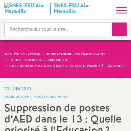
SNES-FSU Aix-
S
Marseille
y
Reche
n
d
VOUS ÊTES ICI :
ACCUEIL
NOTRE ACADÉMIE, NOS ÉTABLISSEMENTS
SECTION DES BOUCHES-DU-RHÔNE (13)
i
SUPPRESSION DE POSTES D’AED DANS LE 13 : QUELLE PRIORITÉ À L’EDUCATION
?
c
20 JUIN 2013
a
NOTRE ACADÉMIE, NOS ÉTABLISSEMENTS
Suppression de postes
t
d’AED dans le 13 : Quelle
N
priorité à l’Education
?