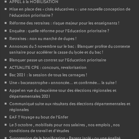
APPEL à la MOBILISATION
Mise en place des «
cités éducatives
» : une nouvelle conception de
l’éducation prioritaire
?
Réforme des retraites : risque majeur pour les enseignants
!
Enquête : quelle réforme pour l’Education prioritaire
?
Retraites : non au marché de dupes
!
Annonces du 5 novembre sur le bac : Blanquer profite du contexte
sanitaire pour accélérer la casse du lycée et du bac
!
Blanquer passe un contrat sur l’Education prioritaire
ACTUALITE CPE : concours, revalorisation
Bac 2021 : la session de tous les carnages
!
Une «
bacatastrophe
» annoncée... et confirmée... la suite
!
Appel en vue du deuxième tour des élections régionales et
départementales 2021
Communiqué suite aux résultats des élections départementales et
régionales
EAF
!! Voyage au bout de l’Enfer
Le 5 octobre , mobilisés pour nos salaires , nos emplois , nos
conditions de travail et d’études
Suppression de la bonification «
Parent isolé
» ou une égalité