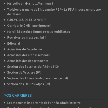
Marseille en Grand ...Vraiment
?
é
Troisième tranche de l’indemnité REP+ La FSU impose un groupe
de travail
O
GREVE JEUDI 13 JANVIER
Corriger le DNB : une épreuve
!
r
Mardi 18 octobre Toutes et tous mobilisé.es
Retraites, ce n’est pas fini
!
l
Editorial
Actualités de l’académie
é
Actualités des établissements
Actualités des départements
a
Section des Bouches-du-Rhône (13)
Section du Vaucluse (84)
Section des Alpes-de-Haute-Provence (04)
n
Section des Hautes-Alpes (05)
s
NOS CARRIÈRES
Les moments importants de l’année administrative
T