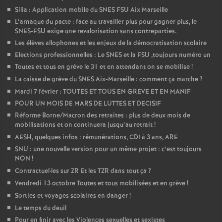
Silia : Application mobile du SNES FSU Aix Marseille
L’arnaque du pacte : face au travailler plus pour gagner plus, le
SNES-FSU exige une revalorisation sans contreparties.
Les élèves allophones et les enjeux de la démocratisation scolaire
Elections professionnelles : Le SNES et la FSU ,toujours numéro un
Toutes et tous en grève le 31 et en attendant on se mobilise
!
La caisse de grève du SNES Aix-Marseille : comment ça marche
?
Mardi 7 février : TOUTES ET TOUS EN GREVE ET EN MANIF
POUR UN MOIS DE MARS DE LUTTES ET DECISIF
Réforme Borne/Macron des retraites : plus de deux mois de
mobilisations et on continuera jusqu’au retrait
!
AESH, quelques infos : rémunérations, CDI à 3 ans, ARE
SNU : une nouvelle version pour un même projet : c’est toujours
NON
!
Contractuel
·
les sur ZR Et les TZR dans tout ça
?
Vendredi 13 octobre Toutes et tous mobilisées et en grève
!
Sorties et voyages scolaires en danger
!
Le temps du deuil
Pour en finir avec les Violences sexuelles et sexistes