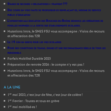
Stages de seconde «
obligatoires
» vraiment
???
Des cours en visio faute de professeur
·
es remplaçant
·
es, indigne du service
public d’éducation
L’intersyndicale éducation des Bouches-du-Rhône dénonce les opérations de
fouilles inopinées à la sortie des établissements scolaires.
Mutations Intra, le SNES FSU vous accompagne : Visios de recours
et affectation des TZR
Le 19 juin en grève pour les vies scolaires
Pour des conditions de travail dignes et une reconnaissance réelle de tous les
personnels
Forfait Mobilité Durable 2025
Préparation de rentrée 2026 : le compte n’y est pas
!
Mutations Intra, le SNES FSU vous accompagne : Visios de recours
et affectation des TZR
A LA UNE
er
1
mai 2023, c’est jour de fête, c’est jour de colère
!
er
1
Fevrier : Toutes et tous en grève
er
1
mai mobilisé
·
es
!