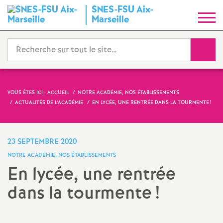
SNES-FSU Aix-
S
Marseille
y
Reche
n
d
VOUS ÊTES ICI :
ACCUEIL
NOTRE ACADÉMIE, NOS ÉTABLISSEMENTS
ACTUALITÉS DE L’ACADÉMIE
EN LYCÉE, UNE RENTRÉE DANS LA TOURMENTE
!
i
c
23 SEPTEMBRE 2020
NOTRE ACADÉMIE, NOS ÉTABLISSEMENTS
a
En lycée, une rentrée
dans la tourmente
!
t
N
Imprimer
l'article