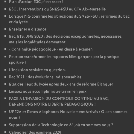
Plan d’action E3C, c’est assez
!
E3C : interventions du SNES-FSU au CTA Aix-Marseille
Lorsque l’IG confirme les objections du SNES-FSU : réformes du bac
et du lycée
Enseigner à distance
Bac, BTS, DNB 2020 : des décisions exceptionnelles, nécessaires,
mais les inquiétudes demeurent.
«
Continuité pédagogique
» en classe à examen
Peut-on transformer les rapports filles-garçons par la pratique
sportive
?
L’inclusion scolaire en question.
Bac 2021 : des évolutions indispensables
Etat des lieux du lycée après deux ans de réforme Blanquer
Laissez nous accomplir notre travail en paix
FACE A L’INVASION DU CONTROLE CONTINU AU BAC,
DEFENDONS NOTRE LIBERTE PEDAGOGIQUE
!
UPE2A et Eleves Allophones Nouvellement Arrivés : Ou en sommes
nous
?
Suppression de la Technologie en 6°, où en sommes nous
?
Calendrier des examens 2024