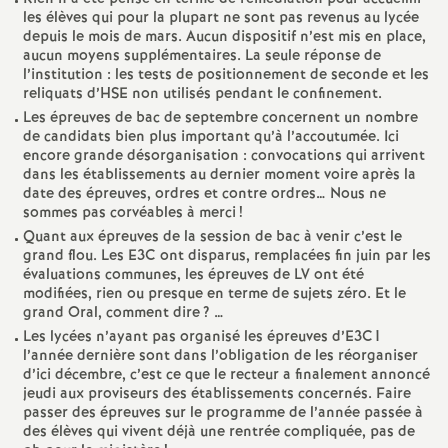
e
les élèves qui pour la plupart ne sont pas revenus au lycée
depuis le mois de mars. Aucun dispositif n’est mis en place,
s
aucun moyens supplémentaires. La seule réponse de
l’institution : les tests de positionnement de seconde et les
E
reliquats d’HSE non utilisés pendant le confinement.
Les épreuves de bac de septembre concernent un nombre
de candidats bien plus important qu’à l’accoutumée. Ici
n
encore grande désorganisation : convocations qui arrivent
dans les établissements au dernier moment voire après la
s
date des épreuves, ordres et contre ordres… Nous ne
sommes pas corvéables à merci
!
Quant aux épreuves de la session de bac à venir c’est le
e
grand flou. Les E3C ont disparus, remplacées fin juin par les
évaluations communes, les épreuves de LV ont été
modifiées, rien ou presque en terme de sujets zéro. Et le
i
grand Oral, comment dire
? …
Les lycées n’ayant pas organisé les épreuves d’E3C1
g
l’année dernière sont dans l’obligation de les réorganiser
d’ici décembre, c’est ce que le recteur a finalement annoncé
jeudi aux proviseurs des établissements concernés. Faire
n
passer des épreuves sur le programme de l’année passée à
des élèves qui vivent déjà une rentrée compliquée, pas de