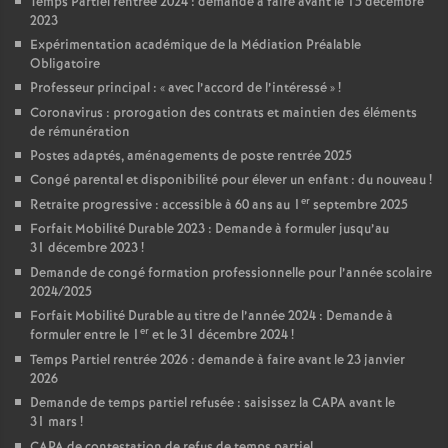
Temps Partiel rentrée 2024 : demande à faire avant le 15 décembre
2023
Expérimentation académique de la Médiation Préalable
Obligatoire
Professeur principal : «
avec l’accord de l’intéressé
»
!
Coronavirus : prorogation des contrats et maintien des éléments
de rémunération
Postes adaptés, aménagements de poste rentrée 2025
Congé parental et disponibilité pour élever un enfant : du nouveau
!
er
Retraite progressive : accessible à 60 ans au 1
septembre 2025
Forfait Mobilité Durable 2023 : Demande à formuler jusqu’au
31 décembre 2023
!
Demande de congé formation professionnelle pour l’année scolaire
2024/2025
Forfait Mobilité Durable au titre de l’année 2024 : Demande à
er
formuler entre le 1
et le 31 décembre 2024
!
Temps Partiel rentrée 2026 : demande à faire avant le 23 janvier
2026
Demande de temps partiel refusée : saisissez la CAPA avant le
31 mars
!
CAPA de contestation de refus de temps partiel