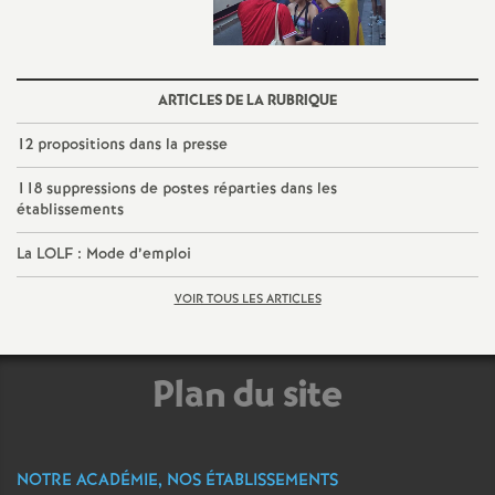
é
O
ARTICLES DE LA RUBRIQUE
r
12 propositions dans la presse
118 suppressions de postes réparties dans les
l
établissements
é
La LOLF : Mode d’emploi
VOIR TOUS LES ARTICLES
a
n
Plan du site
s
T
NOTRE ACADÉMIE, NOS ÉTABLISSEMENTS