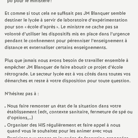
e
pb pour le ministère
!
Et comme si tout cela ne suffisait pas JM Blanquer semble
m
destiner le lycée à servir de laboratoire d’expérimentation
pour son «
école d’après
». Le ministre ne cache pas sa
e
volonté d’utiliser les dispositifs mis en place dans l’urgence
pendant le confinement pour pérenniser l’enseignement à
n
distance et externaliser certains enseignements.
Plus que jamais nous avons besoin de travailler ensemble à
t
empêcher JM Blanquer de faire aboutir ce projet d’école
rétrograde. Le secteur lycée est à vos côtés dans toutes vos
s
démarches et reste à votre disposition pour toute question.
N’hésitez pas à :
d
Nous faire remonter un état de la situation dans votre
e
établissement (edt, contexte sanitaire, fermeture de spé ou
d’options,…)
Organiser des HIS régulièrement et faire appel à nous
S
quand vous le souhaitez pour les animer avec vous