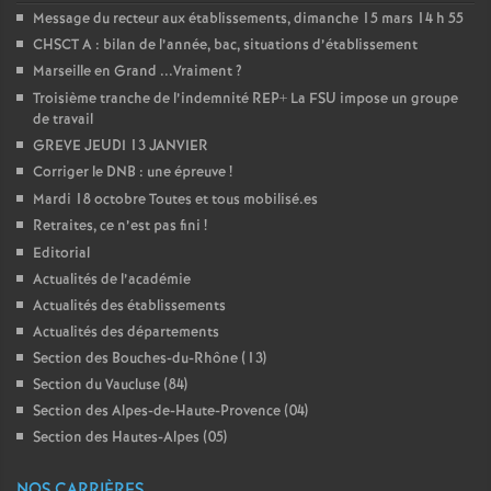
Message du recteur aux établissements, dimanche 15 mars 14 h 55
o
CHSCT A : bilan de l’année, bac, situations d’établissement
Marseille en Grand ...Vraiment
?
u
Troisième tranche de l’indemnité REP+ La FSU impose un groupe
de travail
GREVE JEUDI 13 JANVIER
r
Corriger le DNB : une épreuve
!
Mardi 18 octobre Toutes et tous mobilisé.es
s
Retraites, ce n’est pas fini
!
Editorial
Actualités de l’académie
Actualités des établissements
Actualités des départements
Section des Bouches-du-Rhône (13)
Section du Vaucluse (84)
Section des Alpes-de-Haute-Provence (04)
Section des Hautes-Alpes (05)
NOS CARRIÈRES