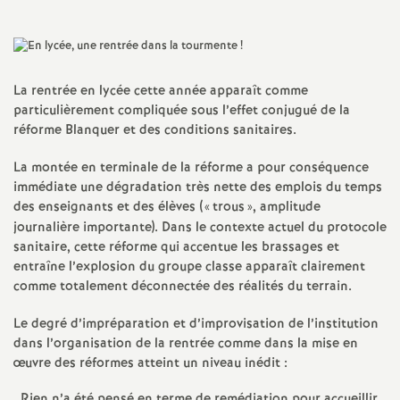
a
t
La rentrée en lycée cette année apparaît comme
particulièrement compliquée sous l’effet conjugué de la
i
réforme Blanquer et des conditions sanitaires.
o
La montée en terminale de la réforme a pour conséquence
immédiate une dégradation très nette des emplois du temps
des enseignants et des élèves («
trous
», amplitude
n
journalière importante). Dans le contexte actuel du protocole
sanitaire, cette réforme qui accentue les brassages et
a
entraîne l’explosion du groupe classe apparaît clairement
comme totalement déconnectée des réalités du terrain.
l
Le degré d’impréparation et d’improvisation de l’institution
dans l’organisation de la rentrée comme dans la mise en
d
œuvre des réformes atteint un niveau inédit :
Rien n’a été pensé en terme de remédiation pour accueillir