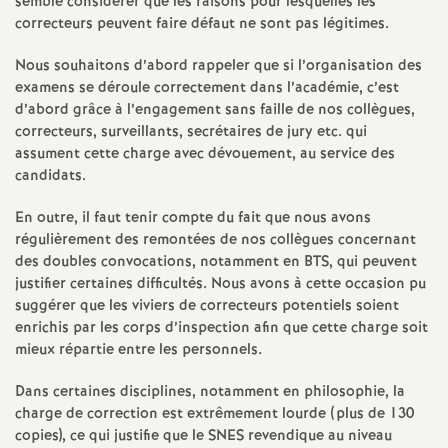
e
semble considérer que les raisons pour lesquelles les
correcteurs peuvent faire défaut ne sont pas légitimes.
s
Nous souhaitons d’abord rappeler que si l’organisation des
examens se déroule correctement dans l’académie, c’est
E
d’abord grâce à l’engagement sans faille de nos collègues,
correcteurs, surveillants, secrétaires de jury etc. qui
n
assument cette charge avec dévouement, au service des
candidats.
s
En outre, il faut tenir compte du fait que nous avons
régulièrement des remontées de nos collègues concernant
e
des doubles convocations, notamment en BTS, qui peuvent
justifier certaines difficultés. Nous avons à cette occasion pu
i
suggérer que les viviers de correcteurs potentiels soient
enrichis par les corps d’inspection afin que cette charge soit
g
mieux répartie entre les personnels.
Dans certaines disciplines, notamment en philosophie, la
n
charge de correction est extrêmement lourde (plus de 130
copies), ce qui justifie que le SNES revendique au niveau