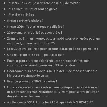
er
1
mai 2023, c’est jour de fête, c’est jour de colère
!
er
1
Fevrier : Toutes et tous en grève
er
1
mai mobilisé
·
es
!
8 mars : grève féministe
!
8 mars 2026 : Toutes et tous mobilisées
!
25 novembre : mobilisé
·
es et en grève
!
26 mars et 31 mars : toutes et tous mobilisées et en grève pour un
autre budget pour la rentrée 2026
Le RCD cheval de Troie pour un contrôle accru de nos pratiques
!
Une feuille de route RH... pour aller où
?
Pour un plan d’urgence dans l’éducation, nos salaires, nos
conditions de travail : grève jeudi 23 septembre
Coordonnateurs des Greta-Cfa : Un début de réponse salarial à
l’importante charge de travail
Pour un printemps 2022 des luttes
!
Urgence économique sociale et démocratique : toutes et tous en
grève et dans les manifestations le 17 mars pour la revalorisation
des salaires et des pensions
!
Audience à la DSDEN pour les AESH : qu’a fait le SNES-FSU
?