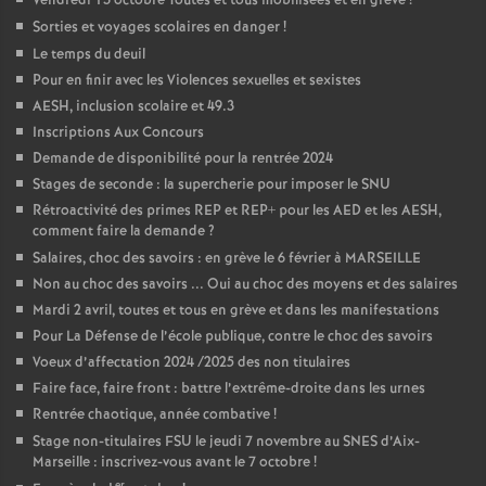
Vendredi 13 octobre Toutes et tous mobilisées et en grève
!
Sorties et voyages scolaires en danger
!
Le temps du deuil
Pour en finir avec les Violences sexuelles et sexistes
AESH, inclusion scolaire et 49.3
Inscriptions Aux Concours
Demande de disponibilité pour la rentrée 2024
Stages de seconde : la supercherie pour imposer le SNU
Rétroactivité des primes REP et REP+ pour les AED et les AESH,
comment faire la demande
?
Salaires, choc des savoirs : en grève le 6 février à MARSEILLE
Non au choc des savoirs ... Oui au choc des moyens et des salaires
Mardi 2 avril, toutes et tous en grève et dans les manifestations
Pour La Défense de l’école publique, contre le choc des savoirs
Voeux d’affectation 2024 /2025 des non titulaires
Faire face, faire front : battre l’extrême-droite dans les urnes
Rentrée chaotique, année combative
!
Stage non-titulaires FSU le jeudi 7 novembre au SNES d’Aix-
Marseille : inscrivez-vous avant le 7 octobre
!
er