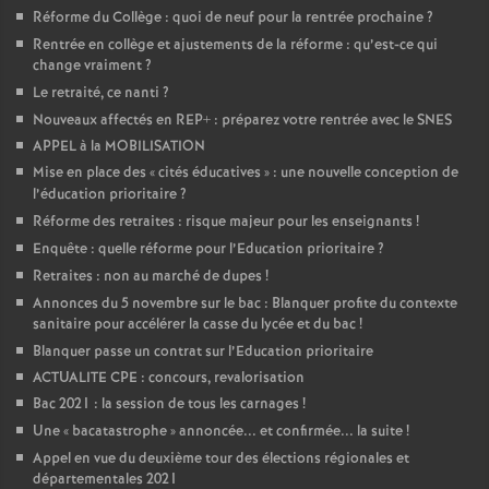
Réforme du Collège : quoi de neuf pour la rentrée prochaine
?
Rentrée en collège et ajustements de la réforme : qu’est-ce qui
change vraiment
?
Le retraité, ce nanti
?
Nouveaux affectés en REP+ : préparez votre rentrée avec le SNES
APPEL à la MOBILISATION
Mise en place des «
cités éducatives
» : une nouvelle conception de
l’éducation prioritaire
?
Réforme des retraites : risque majeur pour les enseignants
!
Enquête : quelle réforme pour l’Education prioritaire
?
Retraites : non au marché de dupes
!
Annonces du 5 novembre sur le bac : Blanquer profite du contexte
sanitaire pour accélérer la casse du lycée et du bac
!
Blanquer passe un contrat sur l’Education prioritaire
ACTUALITE CPE : concours, revalorisation
Bac 2021 : la session de tous les carnages
!
Une «
bacatastrophe
» annoncée... et confirmée... la suite
!
Appel en vue du deuxième tour des élections régionales et
départementales 2021