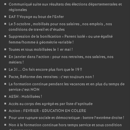
Communiqué suite aux résultats des élections départementales et
régionales
EAF
!! Voyage au bout de l’Enfer
Le 5 octobre , mobilisés pour nos salaires , nos emplois , nos
conditions de travail et d’études
Suppression de la bonification «
Parent isolé
» ou une égalité
femme/homme à géométrie variable
!
Toutes et tous mobilisées le 1 er mai
!
En janvier dans l’action : pour nos retraites, nos salaires, nos
métiers
!
Le 31... On fait encore plus fort que le 19
!!
Pacte, Réforme des retraites : c’est toujours non
!
La formation continue pendant les vacances et en plus du temps de
service c’est NON
AESH : Mobilisées
!
Accès au corps des agrégé
·
es par liste d’aptitude
Action : FEVRIER - EDUCATION EN COLERE
Pour une rupture sociale et démocratique : battre l’extrême droite
!
Non à la formation continue hors temps service et sous condition