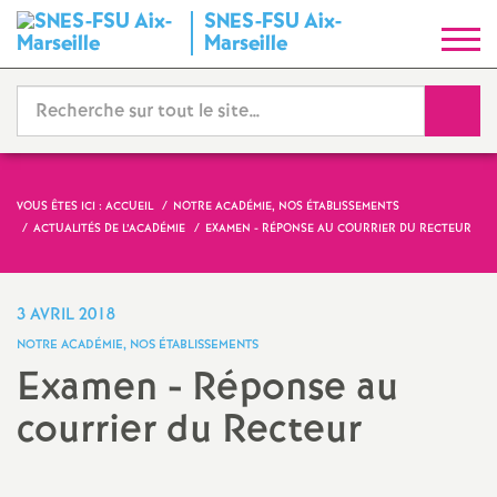
SNES-FSU Aix-
S
Marseille
y
Reche
n
d
VOUS ÊTES ICI :
ACCUEIL
NOTRE ACADÉMIE, NOS ÉTABLISSEMENTS
ACTUALITÉS DE L’ACADÉMIE
EXAMEN - RÉPONSE AU COURRIER DU RECTEUR
i
c
3 AVRIL 2018
NOTRE ACADÉMIE, NOS ÉTABLISSEMENTS
a
Examen - Réponse au
courrier du Recteur
t
N
Imprimer
l'article