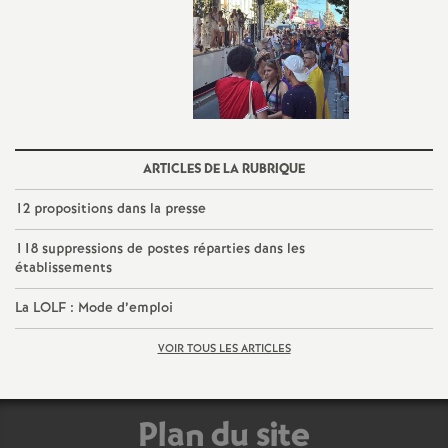
é
O
r
ARTICLES DE LA RUBRIQUE
l
12 propositions dans la presse
é
118 suppressions de postes réparties dans les
établissements
a
La LOLF : Mode d’emploi
n
VOIR TOUS LES ARTICLES
s
Plan du site
T