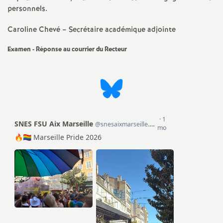
e
personnels.
Caroline Chevé – Secrétaire académique adjointe
c
Examen - Réponse au courrier du Recteur
o
n
d
d
e
g
r