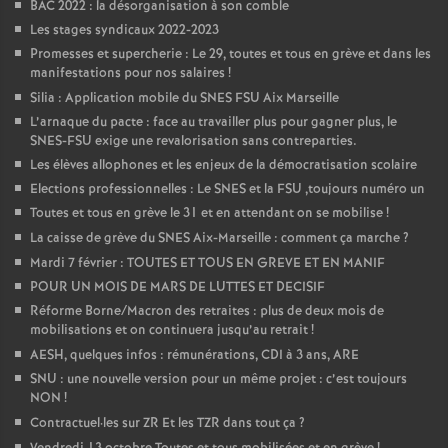
BAC 2022 : la désorganisation à son comble
Les stages syndicaux 2022-2023
Promesses et supercherie : Le 29, toutes et tous en grève et dans les
manifestations pour nos salaires
!
Silia : Application mobile du SNES FSU Aix Marseille
L’arnaque du pacte : face au travailler plus pour gagner plus, le
SNES-FSU exige une revalorisation sans contreparties.
Les élèves allophones et les enjeux de la démocratisation scolaire
Elections professionnelles : Le SNES et la FSU ,toujours numéro un
Toutes et tous en grève le 31 et en attendant on se mobilise
!
La caisse de grève du SNES Aix-Marseille : comment ça marche
?
Mardi 7 février : TOUTES ET TOUS EN GREVE ET EN MANIF
POUR UN MOIS DE MARS DE LUTTES ET DECISIF
Réforme Borne/Macron des retraites : plus de deux mois de
mobilisations et on continuera jusqu’au retrait
!
AESH, quelques infos : rémunérations, CDI à 3 ans, ARE
SNU : une nouvelle version pour un même projet : c’est toujours
NON
!
Contractuel
·
les sur ZR Et les TZR dans tout ça
?