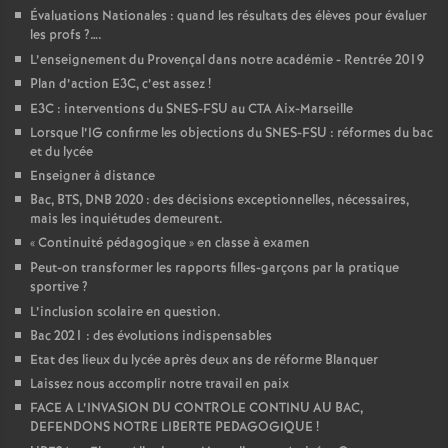
Évaluations Nationales : quand les résultats des élèves pour évaluer
les profs
?….
L’enseignement du Provençal dans notre académie - Rentrée 2019
Plan d’action E3C, c’est assez
!
E3C : interventions du SNES-FSU au CTA Aix-Marseille
Lorsque l’IG confirme les objections du SNES-FSU : réformes du bac
et du lycée
Enseigner à distance
Bac, BTS, DNB 2020 : des décisions exceptionnelles, nécessaires,
mais les inquiétudes demeurent.
«
Continuité pédagogique
» en classe à examen
Peut-on transformer les rapports filles-garçons par la pratique
sportive
?
L’inclusion scolaire en question.
Bac 2021 : des évolutions indispensables
Etat des lieux du lycée après deux ans de réforme Blanquer
Laissez nous accomplir notre travail en paix
FACE A L’INVASION DU CONTROLE CONTINU AU BAC,
DEFENDONS NOTRE LIBERTE PEDAGOGIQUE
!