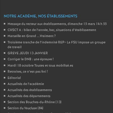
o
NOTRE ACADÉMIE, NOS ÉTABLISSEMENTS
u
Message du recteur aux établissements, dimanche 15 mars 14 h 55
CHSCT A : bilan de l’année, bac, situations d’établissement
r
Marseille en Grand ...Vraiment
?
Troisième tranche de l’indemnité REP+ La FSU impose un groupe
s
de travail
GREVE JEUDI 13 JANVIER
Corriger le DNB : une épreuve
!
Mardi 18 octobre Toutes et tous mobilisé.es
Retraites, ce n’est pas fini
!
Editorial
Actualités de l’académie
Actualités des établissements
Actualités des départements
Section des Bouches-du-Rhône (13)
Section du Vaucluse (84)