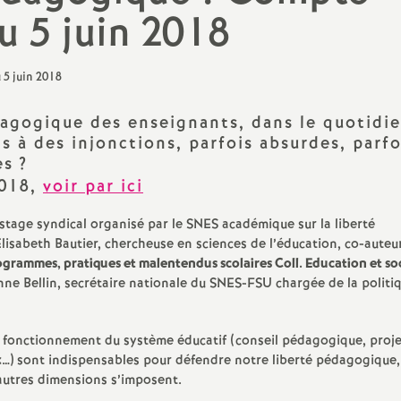
N
u 5 juin 2018
Protect
a
Complé
t
agogique des enseignants, dans le quotidi
i
s à des injonctions, parfois absurdes, parfo
es
?
o
2018,
voir par ici
stage syndical organisé par le SNES académique sur la liberté
n
lisabeth Bautier, chercheuse en sciences de l’éducation, co-auteu
ogrammes, pratiques et malentendus scolaires Coll. Education et so
a
ne Bellin, secrétaire nationale du SNES-FSU chargée de la politi
l
u fonctionnement du système éducatif (conseil pédagogique, proje
ux…) sont indispensables pour défendre notre liberté pédagogique,
d
autres dimensions s’imposent.