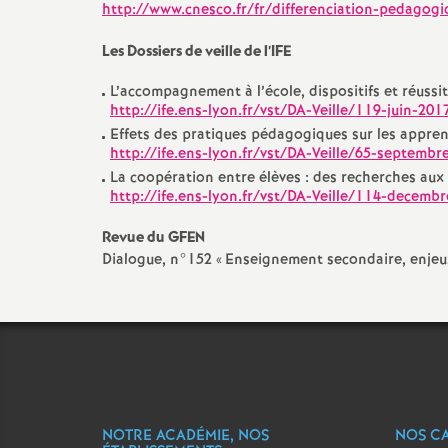
http://www.cnesco.fr/fr/differenciation-pedagogi
Les Dossiers de veille de l’IFE
L’accompagnement à l’école, dispositifs et réussi
http://ife.ens-lyon.fr/vst/DA-Veille/119-juin-201
Effets des pratiques pédagogiques sur les appre
http://ife.ens-lyon.fr/vst/DA-Veille/65-septembr
La coopération entre élèves : des recherches aux
http://ife.ens-lyon.fr/vst/DA-Veille/114-decemb
Revue du GFEN
Dialogue, n°152 «
Enseignement secondaire, enjeu
NOTRE ACADÉMIE, NOS
NOS C