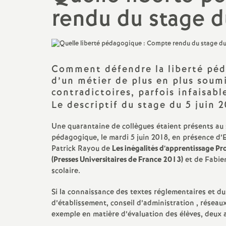
rendu du stage d
Actualités des départements
Salaire et indemnités
Section des Bouches-du-
Rhône (13)
Section du Vaucluse (84)
Comment défendre la liberté péd
d’un métier de plus en plus soumi
contradictoires, parfois infaisabl
Section des Alpes-de-Haute-
Provence (04)
Le descriptif du stage du 5 juin 
Une quarantaine de collègues étaient présents au 
Section des Hautes-Alpes (05)
pédagogique, le mardi 5 juin 2018, en présence d’E
Patrick Rayou de
Les inégalités d’apprentissage Pr
(Presses Universitaires de France 2013)
et de Fabien
scolaire.
Si la connaissance des textes réglementaires et d
d’établissement, conseil d’administration , résea
exemple en matière d’évaluation des élèves, deux 