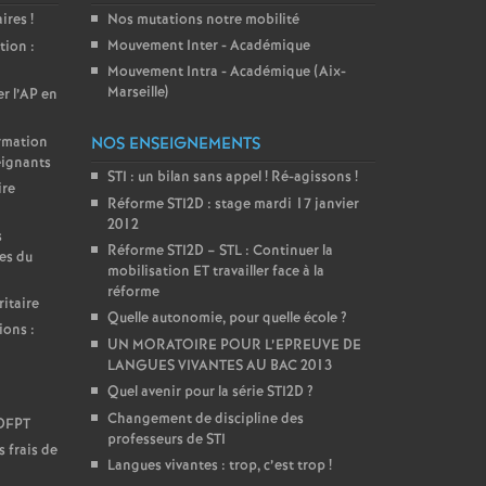
aires
!
Nos mutations notre mobilité
Mouvement Inter - Académique
tion :
Mouvement Intra - Académique (Aix-
Marseille)
er l’AP en
ormation
NOS ENSEIGNEMENTS
eignants
STI : un bilan sans appel
! Ré-agissons
!
ire
Réforme STI2D : stage mardi 17 janvier
2012
s
Réforme STI2D – STL : Continuer la
es du
mobilisation ET travailler face à la
réforme
itaire
Quelle autonomie, pour quelle école
?
ions :
UN MORATOIRE POUR L’EPREUVE DE
LANGUES VIVANTES AU BAC 2013
Quel avenir pour la série STI2D
?
Changement de discipline des
DDFPT
professeurs de STI
 frais de
Langues vivantes : trop, c’est trop
!