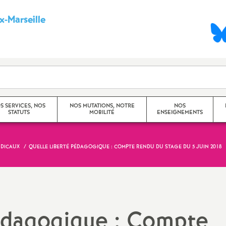
-Marseille
S
y
n
d
S SERVICES, NOS
NOS MUTATIONS, NOTRE
NOS
STATUTS
MOBILITÉ
ENSEIGNEMENTS
i
c
NDICAUX
QUELLE LIBERTÉ PÉDAGOGIQUE : COMPTE RENDU DU STAGE DU 5 JUIN 2018
Mouvement Inter -
Princip
Académique
a
Travaux
Mouvement Intra -
CHSCT)
t
Académique (Aix-Marseille)
pédagogique : Compte
Dossier