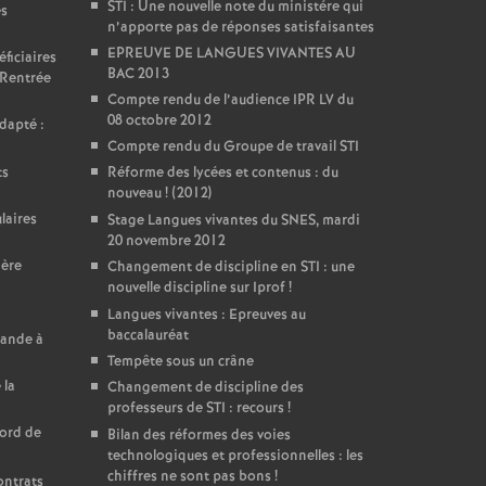
STI : Une nouvelle note du ministére qui
es
n’apporte pas de réponses satisfaisantes
EPREUVE DE LANGUES VIVANTES AU
ficiaires
BAC 2013
 Rentrée
Compte rendu de l’audience IPR LV du
08 octobre 2012
dapté :
Compte rendu du Groupe de travail STI
ts
Réforme des lycées et contenus : du
nouveau
! (2012)
laires
Stage Langues vivantes du SNES, mardi
20 novembre 2012
ière
Changement de discipline en STI : une
nouvelle discipline sur Iprof
!
Langues vivantes : Epreuves au
baccalauréat
mande à
Tempête sous un crâne
 la
Changement de discipline des
professeurs de STI : recours
!
cord de
Bilan des réformes des voies
technologiques et professionnelles : les
chiffres ne sont pas bons
!
ontrats