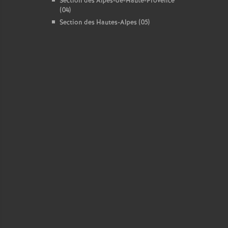
Section des Alpes-de-Haute-Provence
(04)
Section des Hautes-Alpes (05)