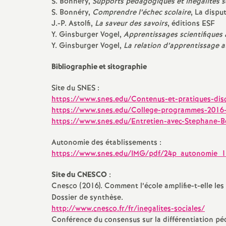
S. Bonnery,
Supports pédagogiques et inégalités s
S. Bonnéry,
Comprendre l’échec scolaire
, La dispu
J.-P. Astolfi,
La saveur des savoirs
, éditions ESF
Y. Ginsburger Vogel,
Apprentissages scientifiques 
Y. Ginsburger Vogel,
La relation d’apprentissage a
Bibliographie et sitographie
Site du SNES :
https://www.snes.edu/Contenus-et-pratiques-disc
https://www.snes.edu/College-programmes-2016-
https://www.snes.edu/Entretien-avec-Stephane-B
Autonomie des établissements :
https://www.snes.edu/IMG/pdf/24p_autonomie_1
Site du CNESCO
:
Cnesco (2016). Comment l’école amplifie-t-elle les 
Dossier de synthèse.
http://www.cnesco.fr/fr/inegalites-sociales/
Conférence du consensus sur la différentiation pé