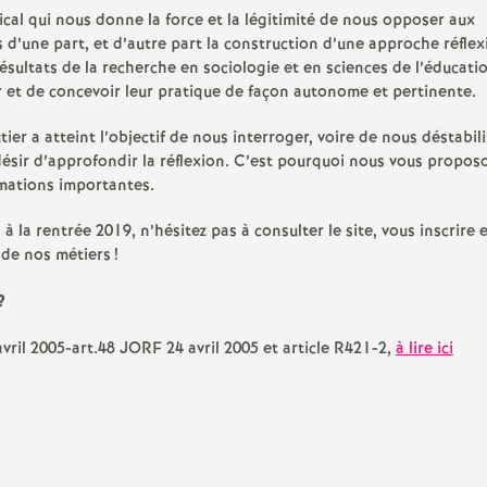
e
ical qui nous donne la force et la légitimité de nous opposer aux
 d’une part, et d’autre part la construction d’une approche réflex
s
ésultats de la recherche en sociologie et en sciences de l’éducatio
r et de concevoir leur pratique de façon autonome et pertinente.
E
tier a atteint l’objectif de nous interroger, voire de nous déstabil
 désir d’approfondir la réflexion. C’est pourquoi nous vous propo
n
rmations importantes.
a rentrée 2019, n’hésitez pas à consulter le site, vous inscrire 
s
e de nos métiers
!
e
?
i
avril 2005-art.48 JORF 24 avril 2005 et article R421-2,
à lire ici
g
n