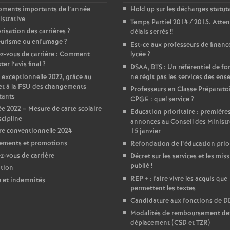
T
oments importants de l’année
Hold up sur les décharges statut
strative
Temps Partiel 2014 / 2015. Atten
o
risation des carrières
?
délais serrés
!!
urisme ou enfumage
?
Est-ce aux professeurs de financ
u
z-vous de carrière : Comment
lycée
?
er l’avis final
?
DSAA, BTS : Un référentiel de f
 exceptionnelle 2022, gràce au
ne régit pas les services des ens
r
et à la FSU des changements
Professeurs en Classe Préparato
tants
CPGE : quel service
?
s
e 2022 – Mesure de carte scolaire
Education prioritaire : première
scipline
annonces au Conseil des Ministr
e conventionnelle 2024
15 janvier
ements et promotions
Refondation de l’éducation prior
-vous de carrière
Décret sur les services et les miss
publié
!
tion
REP + : faire vivre les acquis que
e et indemnités
permettent les textes
Candidature aux fonctions de 
Modalités de remboursement des
déplacement (CSD et TZR)