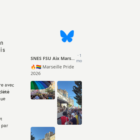
Actions
ion Sociale
TZR
mentaire (PSC)
Matériel pour les S1
Certifiés
Droits et Libertés
Agrégés
en
is
Conseils Académiques et
CPE
Congrés académiques du
SNES-FSU
Psy-EN
Elections professionnelles
re avec
Documentalistes
ciété
Lettres d’information
que
Retraités
Rubrique Culture
t
Infos FSU
 par