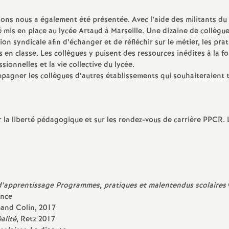
e
ons nous a également été présentée. Avec l’aide des militants d
té mis en place au lycée Artaud à Marseille. Une dizaine de collègu
m
on syndicale afin d’échanger et de réfléchir sur le métier, les pra
és en classe. Les collègues y puisent des ressources inédites à la f
e
ssionnelles et la vie collective du lycée.
pagner les collègues d’autres établissements qui souhaiteraient 
n
t
 la liberté pédagogique et sur les rendez-vous de carrière PPCR. 
s
d
 d’apprentissage Programmes, pratiques et malentendus scolaires
e
ance
mand Colin, 2017
S
alité
, Retz 2017