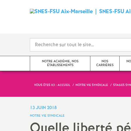
SNES-FSU Aix
NOTRE ACADÉMIE, NOS
NOS
NO
ÉTABLISSEMENTS
CARRIÈRES
VOUS ÊTES ICI :
ACCUEIL
NOTRE VIE SYNDICALE
STAGES SY
Editorial
Avancements et promotions
Actualités de l’académie
Rendez-vous de carrière
13 JUIN 2018
NOTRE VIE SYNDICALE
Actualités des établissements
Formation
Quelle liberté 