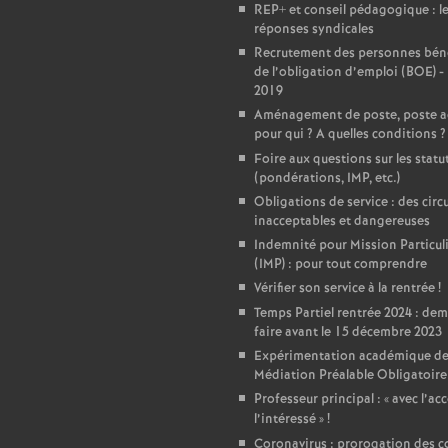
REP+ et conseil pédagogique : l
réponses syndicales
Recrutement des personnes béné
de l’obligation d’emploi (BOE) -
2019
Aménagement de poste, poste a
pour qui
? A quelles conditions
?
Foire aux questions sur les statu
(pondérations, IMP, etc.)
Obligations de service : des circu
inacceptables et dangereuses
Indemnité pour Mission Particul
(IMP) : pour tout comprendre
Vérifier son service à la rentrée
!
Temps Partiel rentrée 2024 : de
faire avant le 15 décembre 2023
Expérimentation académique de
Médiation Préalable Obligatoire
Professeur principal : «
avec l’ac
l’intéressé
»
!
Coronavirus : prorogation des c