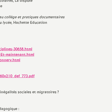
colaires
, La dispute
te
e
au collège et pratiques documentaires
c
u lycée
, Hachette Education
o
n
iplines-30658.html
Et-maintenant.html
d
onnery.html
d
60x210_def_773.pdf
e
inégalités sociales et migratoires
?
g
dagogique :