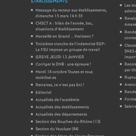
ÉTABLISSEMENTS
Les m
Message du recteur aux établissements,
admini
dimanche 15 mars 14 h 55
Revalo
CHSCT A : bilan de l’année, bac,
Amate
situations d’établissement
Rende
Marseille en Grand ...Vraiment
?
contest
Troisième tranche de l’indemnité REP+
Classe
La FSU impose un groupe de travail
SNES 
GREVE JEUDI 13 JANVIER
impor
Corriger le DNB : une épreuve
!
Rentré
par di
Mardi 18 octobre Toutes et tous
Ruptur
mobilisé.es
Avanc
Retraites, ce n’est pas fini
!
Rendez
Editorial
Forma
Actualités de l’académie
Salair
Actualités des établissements
Actualités des départements
Section des Bouches-du-Rhône (13)
Section du Vaucluse (84)