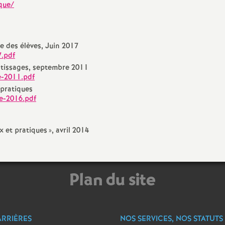
r
que/
é
te des élèves, Juin 2017
O
7.pdf
ntissages, septembre 2011
r
e-2011.pdf
 pratiques
l
re-2016.pdf
é
x et pratiques
», avril 2014
a
Plan du site
n
s
ARRIÈRES
NOS SERVICES, NOS STATUTS