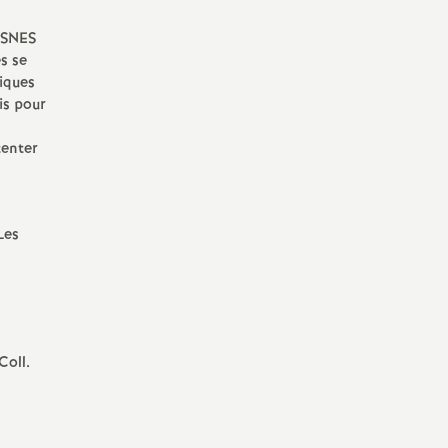
u SNES
es se
tiques
ois pour
tenter
Les
Coll.