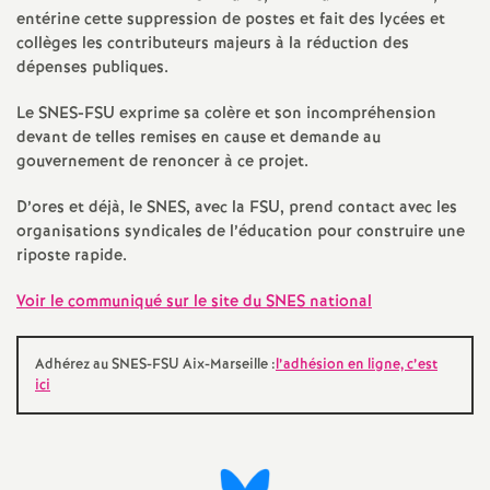
e
entérine cette suppression de postes et fait des lycées et
collèges les contributeurs majeurs à la réduction des
s
dépenses publiques.
E
Le SNES-FSU exprime sa colère et son incompréhension
devant de telles remises en cause et demande au
n
gouvernement de renoncer à ce projet.
D’ores et déjà, le SNES, avec la FSU, prend contact avec les
s
organisations syndicales de l’éducation pour construire une
riposte rapide.
e
Voir le communiqué sur le site du SNES national
i
Adhérez au SNES-FSU Aix-Marseille :
l’adhésion en ligne, c’est
g
ici
n