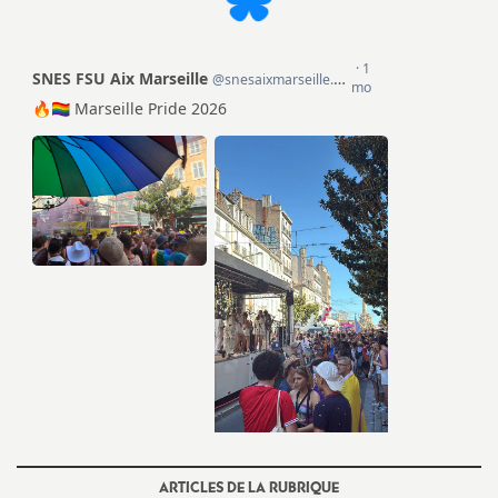
e
m
e
n
t
s
d
e
S
ARTICLES DE LA RUBRIQUE