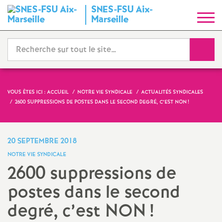
SNES-FSU Aix-
S
Marseille
y
Reche
n
d
VOUS ÊTES ICI :
ACCUEIL
NOTRE VIE SYNDICALE
ACTUALITÉS SYNDICALES
2600 SUPPRESSIONS DE POSTES DANS LE SECOND DEGRÉ, C’EST NON
!
i
c
20 SEPTEMBRE 2018
NOTRE VIE SYNDICALE
a
2600 suppressions de
postes dans le second
t
degré, c’est NON
!
N