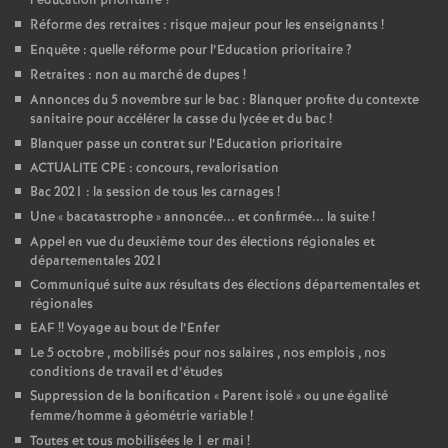
l’éducation prioritaire
?
Réforme des retraites : risque majeur pour les enseignants
!
Enquête : quelle réforme pour l’Education prioritaire
?
Retraites : non au marché de dupes
!
Annonces du 5 novembre sur le bac : Blanquer profite du contexte
sanitaire pour accélérer la casse du lycée et du bac
!
Blanquer passe un contrat sur l’Education prioritaire
ACTUALITE CPE : concours, revalorisation
Bac 2021 : la session de tous les carnages
!
Une «
bacatastrophe
» annoncée... et confirmée... la suite
!
Appel en vue du deuxième tour des élections régionales et
départementales 2021
Communiqué suite aux résultats des élections départementales et
régionales
EAF
!! Voyage au bout de l’Enfer
Le 5 octobre , mobilisés pour nos salaires , nos emplois , nos
conditions de travail et d’études
Suppression de la bonification «
Parent isolé
» ou une égalité
femme/homme à géométrie variable
!
Toutes et tous mobilisées le 1 er mai
!