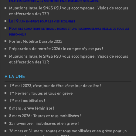
fouilles inopinées à la sortie des établissements scolaires.
Mutations Intra, le SNES FSU vous accompagne : Visios de recours
et affectation des TZR
Le 19 juin en grève pour les vies scolaires
Pour des conditions de travail dignes et une reconnaissance réelle de tous les
personnels
Forfait Mobilité Durable 2025
Préparation de rentrée 2026 : le compte n’y est pas
!
Mutations Intra, le SNES FSU vous accompagne : Visios de recours
et affectation des TZR
A LA UNE
er
1
mai 2023, c’est jour de fête, c’est jour de colère
!
er
1
Fevrier : Toutes et tous en grève
er
1
mai mobilisé
·
es
!
8 mars : grève féministe
!
8 mars 2026 : Toutes et tous mobilisées
!
25 novembre : mobilisé
·
es et en grève
!
26 mars et 31 mars : toutes et tous mobilisées et en grève pour un