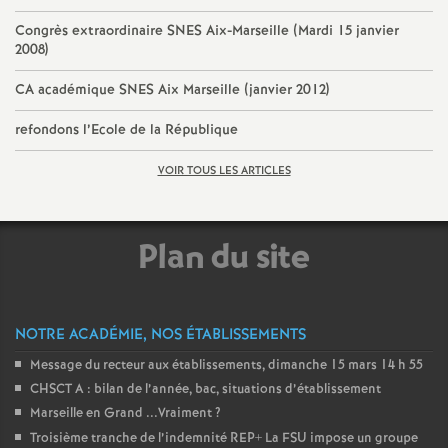
e
Congrès extraordinaire SNES Aix-Marseille (Mardi 15 janvier
2008)
c
CA académique SNES Aix Marseille (janvier 2012)
o
refondons l’Ecole de la République
n
VOIR TOUS LES ARTICLES
d
Plan du site
d
e
NOTRE ACADÉMIE, NOS ÉTABLISSEMENTS
Message du recteur aux établissements, dimanche 15 mars 14 h 55
g
CHSCT A : bilan de l’année, bac, situations d’établissement
Marseille en Grand ...Vraiment
?
r
Troisième tranche de l’indemnité REP+ La FSU impose un groupe