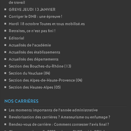
de travail
é
GREVE JEUDI 13 JANVIER
Corriger le DNB : une épreuve
!
O
Mardi 18 octobre Toutes et tous mobilisé.es
Retraites, ce n’est pas fini
!
r
Editorial
Actualités de l’académie
l
Actualités des établissements
Actualités des départements
é
Section des Bouches-du-Rhône (13)
Section du Vaucluse (84)
Section des Alpes-de-Haute-Provence (04)
a
Section des Hautes-Alpes (05)
n
NOS CARRIÈRES
Les moments importants de l’année administrative
s
Revalorisation des carrières
? Amateurisme ou enfumage
?
Rendez-vous de carrière : Comment contester l’avis final
?
T