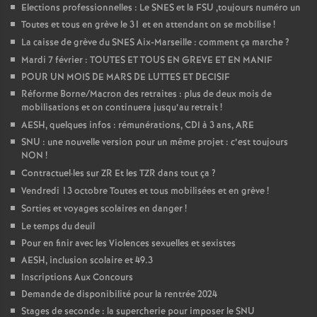
Elections professionnelles : Le SNES et la FSU ,toujours numéro un
Toutes et tous en grève le 31 et en attendant on se mobilise
!
La caisse de grève du SNES Aix-Marseille : comment ça marche
?
Mardi 7 février : TOUTES ET TOUS EN GREVE ET EN MANIF
POUR UN MOIS DE MARS DE LUTTES ET DECISIF
Réforme Borne/Macron des retraites : plus de deux mois de
mobilisations et on continuera jusqu’au retrait
!
AESH, quelques infos : rémunérations, CDI à 3 ans, ARE
SNU : une nouvelle version pour un même projet : c’est toujours
NON
!
Contractuel
·
les sur ZR Et les TZR dans tout ça
?
Vendredi 13 octobre Toutes et tous mobilisées et en grève
!
Sorties et voyages scolaires en danger
!
Le temps du deuil
Pour en finir avec les Violences sexuelles et sexistes
AESH, inclusion scolaire et 49.3
Inscriptions Aux Concours
Demande de disponibilité pour la rentrée 2024
Stages de seconde : la supercherie pour imposer le SNU