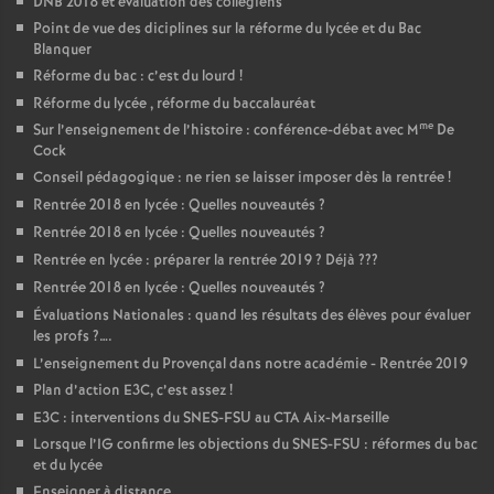
DNB 2018 et évaluation des collégiens
Point de vue des diciplines sur la réforme du lycée et du Bac
Blanquer
Réforme du bac : c’est du lourd
!
Réforme du lycée , réforme du baccalauréat
me
Sur l’enseignement de l’histoire : conférence-débat avec M
De
Cock
Conseil pédagogique : ne rien se laisser imposer dès la rentrée
!
Rentrée 2018 en lycée : Quelles nouveautés
?
Rentrée 2018 en lycée : Quelles nouveautés
?
Rentrée en lycée : préparer la rentrée 2019
? Déjà
???
Rentrée 2018 en lycée : Quelles nouveautés
?
Évaluations Nationales : quand les résultats des élèves pour évaluer
les profs
?….
L’enseignement du Provençal dans notre académie - Rentrée 2019
Plan d’action E3C, c’est assez
!
E3C : interventions du SNES-FSU au CTA Aix-Marseille
Lorsque l’IG confirme les objections du SNES-FSU : réformes du bac
et du lycée
Enseigner à distance