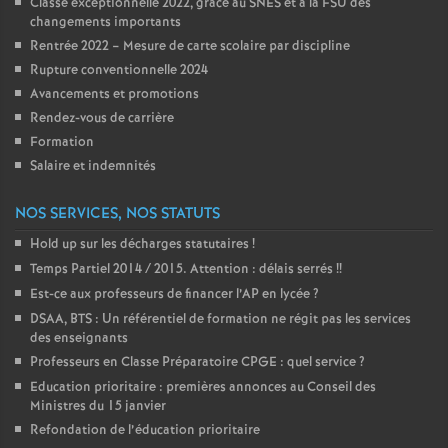
Classe exceptionnelle 2022, gràce au SNES et à la FSU des
changements importants
o
Rentrée 2022 – Mesure de carte scolaire par discipline
Rupture conventionnelle 2024
u
Avancements et promotions
Rendez-vous de carrière
r
Formation
Salaire et indemnités
s
NOS SERVICES, NOS STATUTS
Hold up sur les décharges statutaires
!
Temps Partiel 2014 / 2015. Attention : délais serrés
!!
Est-ce aux professeurs de financer l’AP en lycée
?
DSAA, BTS : Un référentiel de formation ne régit pas les services
des enseignants
Professeurs en Classe Préparatoire CPGE : quel service
?
Education prioritaire : premières annonces au Conseil des
Ministres du 15 janvier
Refondation de l’éducation prioritaire