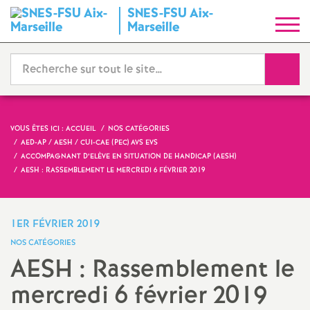
SNES-FSU Aix-
S
Marseille
y
Reche
n
d
VOUS ÊTES ICI :
ACCUEIL
NOS CATÉGORIES
AED-AP / AESH / CUI-CAE (PEC) AVS EVS
i
ACCOMPAGNANT D’ELÈVE EN SITUATION DE HANDICAP (AESH)
AESH : RASSEMBLEMENT LE MERCREDI 6 FÉVRIER 2019
c
1ER FÉVRIER 2019
a
NOS CATÉGORIES
AESH : Rassemblement le
t
mercredi 6 février 2019
N