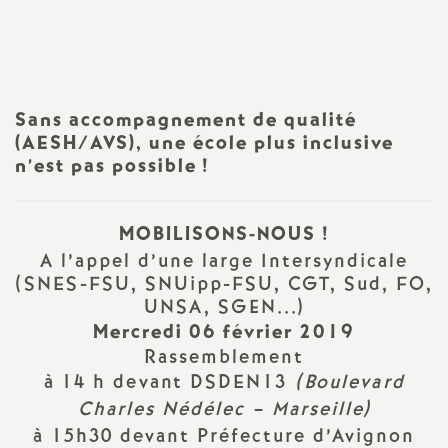
Imprimer
a
l'article
t
Sans accompagnement de qualité
i
(AESH/AVS), une école plus inclusive
n’est pas possible
!
o
MOBILISONS-NOUS
!
n
A l’appel d’une large Intersyndicale
(SNES-FSU, SNUipp-FSU, CGT, Sud, FO,
a
UNSA, SGEN...)
Mercredi 06 février 2019
l
Rassemblement
à 14 h devant DSDEN13
(Boulevard
d
Charles Nédélec – Marseille)
à 15h30 devant Préfecture d’Avignon