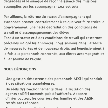
e
dégradées et le manque de reconnaissance des missions
accomplies par les accompagnant.e.s est total.
m
Par ailleurs, la réforme du statut d’accompagnant qui
s’annonce promet, contrairement à ce que veut faire croire le
e
gouvernement, une nette dégradation des conditions de
travail et d’accompagnement des élèves.
n
Face à un statut et à des conditions de travail qui resteront
précaires malgré les annonces, nous sommes dans l’attente
de mesures fortes et de nouveaux droits qui bénéficieraient à
t
la fois aux personnels concernés, aux élèves accompagnés et
à l’ensemble de l’Ecole.
s
NOUS DÉNONÇONS
d
Une gestion désastreuse des personnels AESH qui conduit
à des situations scandaleuses.
e
De réels dysfonctionnements dans l’affectation des
agents : AESH nommés puis désaffectés. Absence
S
d’interlocuteur, les courriers des familles et des AESH,
restés sans réponse.