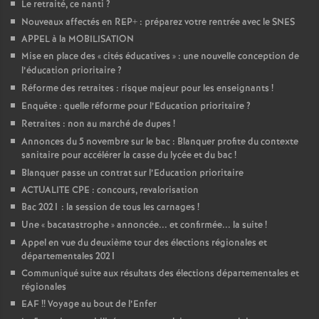
Le retraité, ce nanti
?
Nouveaux affectés en REP+ : préparez votre rentrée avec le SNES
APPEL à la MOBILISATION
Mise en place des «
cités éducatives
» : une nouvelle conception de
l’éducation prioritaire
?
Réforme des retraites : risque majeur pour les enseignants
!
Enquête : quelle réforme pour l’Education prioritaire
?
Retraites : non au marché de dupes
!
Annonces du 5 novembre sur le bac : Blanquer profite du contexte
sanitaire pour accélérer la casse du lycée et du bac
!
Blanquer passe un contrat sur l’Education prioritaire
ACTUALITE CPE : concours, revalorisation
Bac 2021 : la session de tous les carnages
!
Une «
bacatastrophe
» annoncée... et confirmée... la suite
!
Appel en vue du deuxième tour des élections régionales et
départementales 2021
Communiqué suite aux résultats des élections départementales et
régionales
EAF
!! Voyage au bout de l’Enfer