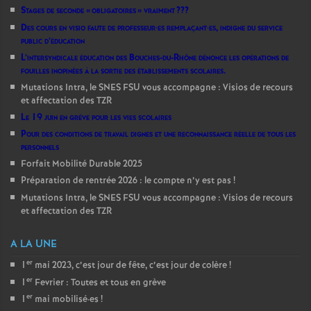
Stages de seconde «
obligatoires
» vraiment
???
Des cours en visio faute de professeur
·
es remplaçant
·
es, indigne du service
public d’éducation
L’intersyndicale éducation des Bouches-du-Rhône dénonce les opérations de
fouilles inopinées à la sortie des établissements scolaires.
Mutations Intra, le SNES FSU vous accompagne : Visios de recours
et affectation des TZR
Le 19 juin en grève pour les vies scolaires
Pour des conditions de travail dignes et une reconnaissance réelle de tous les
personnels
Forfait Mobilité Durable 2025
Préparation de rentrée 2026 : le compte n’y est pas
!
Mutations Intra, le SNES FSU vous accompagne : Visios de recours
et affectation des TZR
A LA UNE
er
1
mai 2023, c’est jour de fête, c’est jour de colère
!
er
1
Fevrier : Toutes et tous en grève
er
1
mai mobilisé
·
es
!