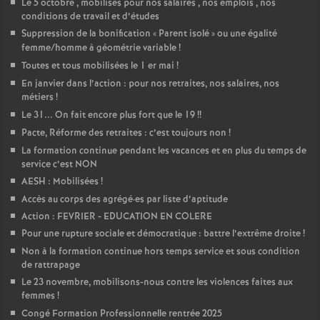
Le 5 octobre , mobilisés pour nos salaires , nos emplois , nos
conditions de travail et d’études
Suppression de la bonification «
Parent isolé
» ou une égalité
femme/homme à géométrie variable
!
Toutes et tous mobilisées le 1 er mai
!
En janvier dans l’action : pour nos retraites, nos salaires, nos
métiers
!
Le 31... On fait encore plus fort que le 19
!!
Pacte, Réforme des retraites : c’est toujours non
!
La formation continue pendant les vacances et en plus du temps de
service c’est NON
AESH : Mobilisées
!
Accès au corps des agrégé
·
es par liste d’aptitude
Action : FEVRIER - EDUCATION EN COLERE
Pour une rupture sociale et démocratique : battre l’extrême droite
!
Non à la formation continue hors temps service et sous condition
de rattrapage
Le 23 novembre, mobilisons-nous contre les violences faites aux
femmes
!
Congé Formation Professionnelle rentrée 2025