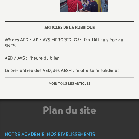
o
u
ARTICLES DE LA RUBRIQUE
AG des AED / AP / AVS MERCREDI O5/10 à 14H au siége du
r
SNES
s
AED / AVS : l’heure du bilan
La pré-rentrée des AED, des AESH : ni offerte ni solidaire
!
VOIR TOUS LES ARTICLES
Plan du site
NOTRE ACADÉMIE, NOS ÉTABLISSEMENTS