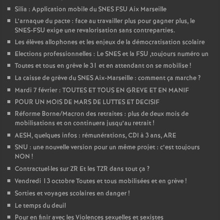
Silia : Application mobile du SNES FSU Aix Marseille
L’arnaque du pacte : face au travailler plus pour gagner plus, le
SNES-FSU exige une revalorisation sans contreparties.
Les élèves allophones et les enjeux de la démocratisation scolaire
Elections professionnelles : Le SNES et la FSU ,toujours numéro un
Toutes et tous en grève le 31 et en attendant on se mobilise
!
La caisse de grève du SNES Aix-Marseille : comment ça marche
?
Mardi 7 février : TOUTES ET TOUS EN GREVE ET EN MANIF
POUR UN MOIS DE MARS DE LUTTES ET DECISIF
Réforme Borne/Macron des retraites : plus de deux mois de
mobilisations et on continuera jusqu’au retrait
!
AESH, quelques infos : rémunérations, CDI à 3 ans, ARE
SNU : une nouvelle version pour un même projet : c’est toujours
NON
!
Contractuel
·
les sur ZR Et les TZR dans tout ça
?
Vendredi 13 octobre Toutes et tous mobilisées et en grève
!
Sorties et voyages scolaires en danger
!
Le temps du deuil
Pour en finir avec les Violences sexuelles et sexistes