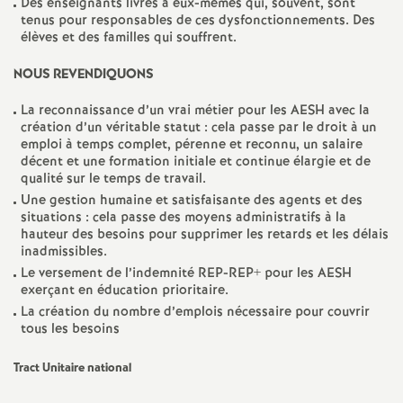
Des enseignants livrés à eux-mêmes qui, souvent, sont
e
tenus pour responsables de ces dysfonctionnements. Des
élèves et des familles qui souffrent.
c
NOUS REVENDIQUONS
o
La reconnaissance d’un vrai métier pour les AESH avec la
création d’un véritable statut : cela passe par le droit à un
emploi à temps complet, pérenne et reconnu, un salaire
n
décent et une formation initiale et continue élargie et de
qualité sur le temps de travail.
d
Une gestion humaine et satisfaisante des agents et des
situations : cela passe des moyens administratifs à la
hauteur des besoins pour supprimer les retards et les délais
d
inadmissibles.
Le versement de l’indemnité REP-REP+ pour les AESH
e
exerçant en éducation prioritaire.
La création du nombre d’emplois nécessaire pour couvrir
tous les besoins
g
Tract Unitaire national
r