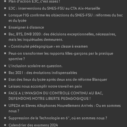
Plan d’action E3C, c’est assez
!
E3C : interventions du SNES-FSU au CTA Aix-Marseille
Lorsque l’IG confirme les objections du SNES-FSU : réformes du bac
et du lycée
Enseigner à distance
Bac, BTS, DNB 2020 : des décisions exceptionnelles, nécessaires,
mais les inquiétudes demeurent.
«
Continuité pédagogique
» en classe à examen
Peut-on transformer les rapports filles-garçons par la pratique
sportive
?
L’inclusion scolaire en question.
Bac 2021 : des évolutions indispensables
Etat des lieux du lycée après deux ans de réforme Blanquer
Laissez nous accomplir notre travail en paix
FACE A L’INVASION DU CONTROLE CONTINU AU BAC,
DEFENDONS NOTRE LIBERTE PEDAGOGIQUE
!
UPE2A et Eleves Allophones Nouvellement Arrivés : Ou en sommes
nous
?
Suppression de la Technologie en 6°, où en sommes nous
?
Calendrier des examens 2024