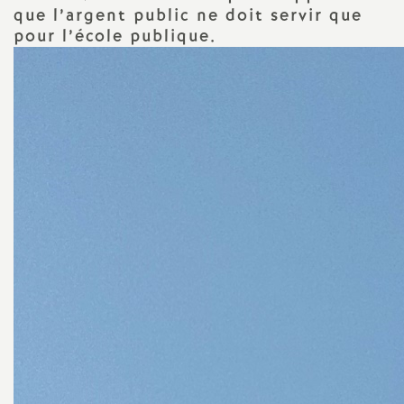
e
que l’argent public ne doit servir que
pour l’école publique.
s
E
n
s
e
i
g
n