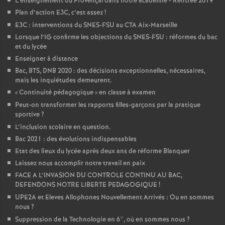
L’enseignement du Provençal dans notre académie - Rentrée 2019
Plan d’action E3C, c’est assez
!
E3C : interventions du SNES-FSU au CTA Aix-Marseille
Lorsque l’IG confirme les objections du SNES-FSU : réformes du bac
et du lycée
Enseigner à distance
Bac, BTS, DNB 2020 : des décisions exceptionnelles, nécessaires,
mais les inquiétudes demeurent.
«
Continuité pédagogique
» en classe à examen
Peut-on transformer les rapports filles-garçons par la pratique
sportive
?
L’inclusion scolaire en question.
Bac 2021 : des évolutions indispensables
Etat des lieux du lycée après deux ans de réforme Blanquer
Laissez nous accomplir notre travail en paix
FACE A L’INVASION DU CONTROLE CONTINU AU BAC,
DEFENDONS NOTRE LIBERTE PEDAGOGIQUE
!
UPE2A et Eleves Allophones Nouvellement Arrivés : Ou en sommes
nous
?
Suppression de la Technologie en 6°, où en sommes nous
?