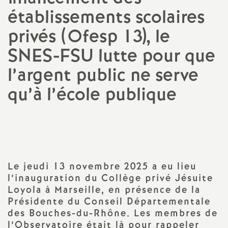
établissements scolaires
a
privés (Ofesp 13), le
t
SNES-FSU lutte pour que
i
l’argent public ne serve
qu’à l’école publique
o
Imprimer
n
l'article
a
Le jeudi 13 novembre 2025 a eu lieu
l
l’inauguration du Collège privé Jésuite
Loyola à Marseille, en présence de la
d
Présidente du Conseil Départementale
des Bouches-du-Rhône. Les membres de
l’Observatoire était là pour rappeler