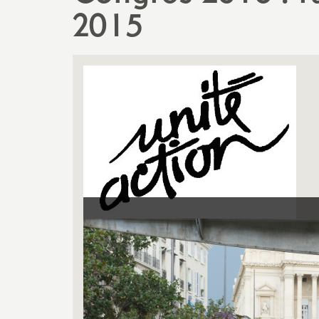
2015
Actualités des départements
Salaire et indemnités
Section des Bouches-du-
Rhône (13)
Section du Vaucluse (84)
Section des Alpes-de-Haute-
Provence (04)
Section des Hautes-Alpes (05)