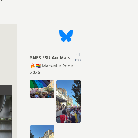
Actions
ion Sociale
TZR
mentaire (PSC)
Matériel pour les S1
Certifiés
Droits et Libertés
Agrégés
Conseils Académiques et
CPE
Congrés académiques du
SNES-FSU
Psy-EN
Elections professionnelles
Documentalistes
Lettres d’information
Retraités
Rubrique Culture
Infos FSU