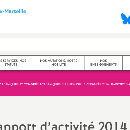
-Marseille
S
y
n
d
S SERVICES, NOS
NOS MUTATIONS, NOTRE
NOS
STATUTS
MOBILITÉ
ENSEIGNEMENTS
i
c
ACADÉMIQUES ET CONGRÉS ACADÉMIQUES DU SNES-FSU
CONGRÈS 2016 : RAPPORT D’AC
Mouvement Inter -
Princip
Académique
a
Travaux
Mouvement Intra -
CHSCT)
t
Académique (Aix-Marseille)
apport d’activité 2014
Dossier