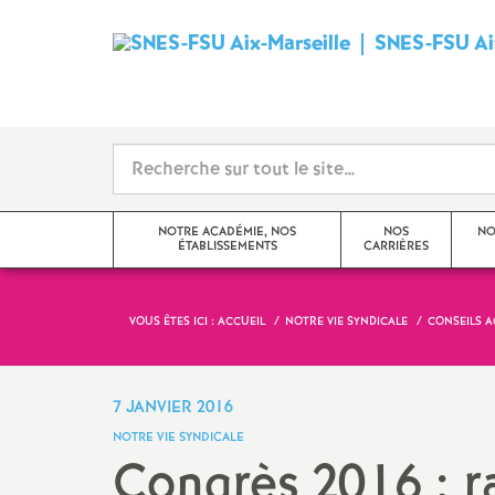
SNES-FSU Aix
NOTRE ACADÉMIE, NOS
NOS
NO
ÉTABLISSEMENTS
CARRIÈRES
VOUS ÊTES ICI :
ACCUEIL
NOTRE VIE SYNDICALE
CONSEILS 
Editorial
Avancements et promotions
Actualités de l’académie
Rendez-vous de carrière
7 JANVIER 2016
NOTRE VIE SYNDICALE
Actualités des établissements
Formation
Congrès 2016 : r