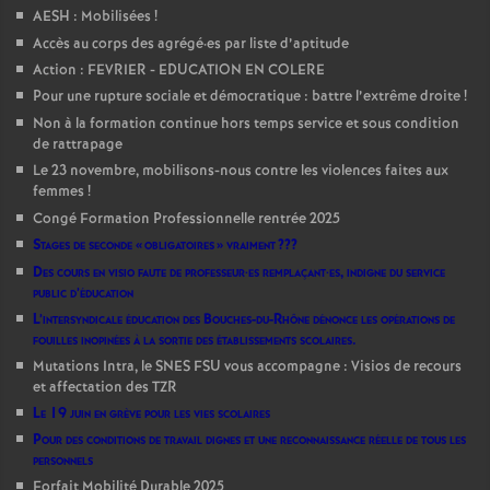
AESH : Mobilisées
!
Accès au corps des agrégé
·
es par liste d’aptitude
Action : FEVRIER - EDUCATION EN COLERE
Pour une rupture sociale et démocratique : battre l’extrême droite
!
Non à la formation continue hors temps service et sous condition
de rattrapage
Le 23 novembre, mobilisons-nous contre les violences faites aux
femmes
!
Congé Formation Professionnelle rentrée 2025
Stages de seconde «
obligatoires
» vraiment
???
Des cours en visio faute de professeur
·
es remplaçant
·
es, indigne du service
public d’éducation
L’intersyndicale éducation des Bouches-du-Rhône dénonce les opérations de
fouilles inopinées à la sortie des établissements scolaires.
Mutations Intra, le SNES FSU vous accompagne : Visios de recours
et affectation des TZR
Le 19 juin en grève pour les vies scolaires
Pour des conditions de travail dignes et une reconnaissance réelle de tous les
personnels
Forfait Mobilité Durable 2025