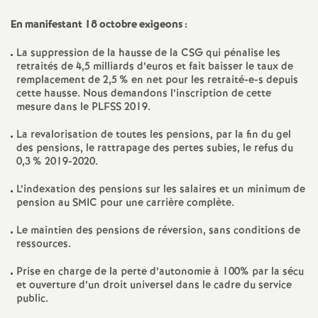
é
En manifestant 18 octobre exigeons :
O
La suppression de la hausse de la CSG qui pénalise les
retraités de 4,5 milliards d’euros et fait baisser le taux de
remplacement de 2,5
% en net pour les retraité-e-s depuis
r
cette hausse. Nous demandons l’inscription de cette
mesure dans le PLFSS 2019.
l
La revalorisation de toutes les pensions, par la fin du gel
des pensions, le rattrapage des pertes subies, le refus du
é
0,3
% 2019-2020.
L’indexation des pensions sur les salaires et un minimum de
a
pension au SMIC pour une carrière complète.
Le maintien des pensions de réversion, sans conditions de
n
ressources.
s
Prise en charge de la perte d’autonomie à 100% par la sécu
et ouverture d’un droit universel dans le cadre du service
public.
T