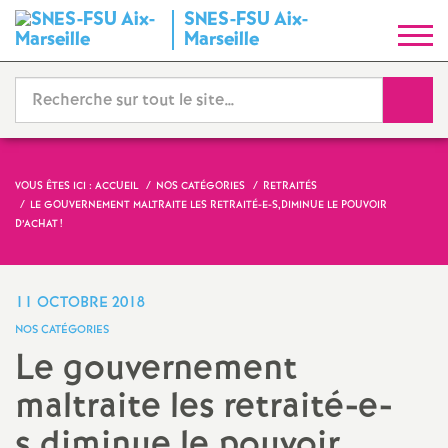
SNES-FSU Aix-
S
Marseille
y
Reche
n
d
VOUS ÊTES ICI :
ACCUEIL
NOS CATÉGORIES
RETRAITÉS
LE GOUVERNEMENT MALTRAITE LES RETRAITÉ-E-S,DIMINUE LE POUVOIR
i
D’ACHAT
!
c
11 OCTOBRE 2018
a
NOS CATÉGORIES
Le gouvernement
t
maltraite les retraité-e-
N
s,diminue le pouvoir