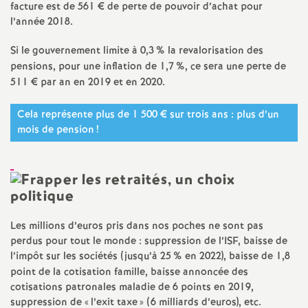
facture est de 561 € de perte de pouvoir d’achat pour
e
l’année 2018.
c
Si le gouvernement limite à 0,3
% la revalorisation des
pensions, pour une inflation de 1,7
%, ce sera une perte de
o
511 € par an en 2019 et en 2020.
n
Cela représente plus de 1 500 € sur trois ans : plus d’un
mois de pension
!
d
d
e
Les millions d’euros pris dans nos poches ne sont pas
perdus pour tout le monde : suppression de l’ISF, baisse de
g
l’impôt sur les sociétés (jusqu’à 25
% en 2022), baisse de 1,8
point de la cotisation famille, baisse annoncée des
cotisations patronales maladie de 6 points en 2019,
r
suppression de «
l’exit taxe
» (6 milliards d’euros), etc.