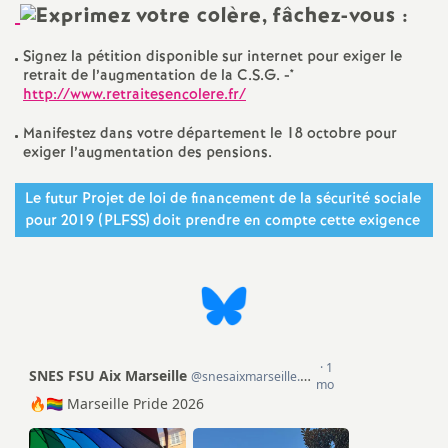
o
Signez la pétition disponible sur internet pour exiger le
retrait de l’augmentation de la C.S.G. -*
u
http://www.retraitesencolere.fr/
Manifestez dans votre département le 18 octobre pour
r
exiger l’augmentation des pensions.
s
Le futur Projet de loi de financement de la sécurité sociale
pour 2019 (PLFSS) doit prendre en compte cette exigence