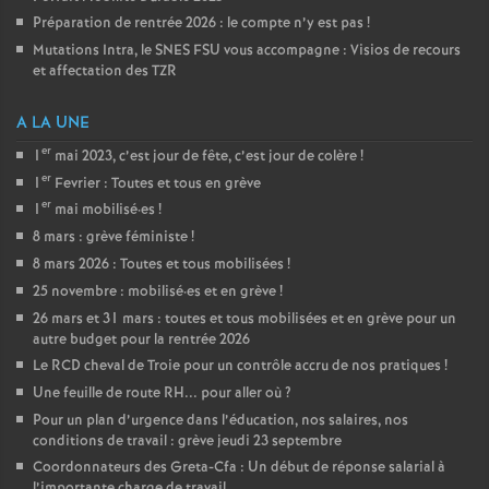
Préparation de rentrée 2026 : le compte n’y est pas
!
Mutations Intra, le SNES FSU vous accompagne : Visios de recours
et affectation des TZR
A LA UNE
er
1
mai 2023, c’est jour de fête, c’est jour de colère
!
er
1
Fevrier : Toutes et tous en grève
er
1
mai mobilisé
·
es
!
8 mars : grève féministe
!
8 mars 2026 : Toutes et tous mobilisées
!
25 novembre : mobilisé
·
es et en grève
!
26 mars et 31 mars : toutes et tous mobilisées et en grève pour un
autre budget pour la rentrée 2026
Le RCD cheval de Troie pour un contrôle accru de nos pratiques
!
Une feuille de route RH... pour aller où
?
Pour un plan d’urgence dans l’éducation, nos salaires, nos
conditions de travail : grève jeudi 23 septembre
Coordonnateurs des Greta-Cfa : Un début de réponse salarial à
l’importante charge de travail