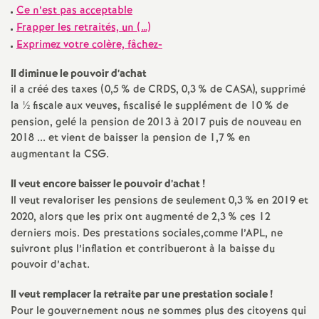
e
Ce n’est pas acceptable
Frapper les retraités, un (…)
s
Exprimez votre colère, fâchez-
E
Il diminue le pouvoir d’achat
il a créé des taxes (0,5
% de CRDS, 0,3
% de CASA), supprimé
n
la ½ fiscale aux veuves, fiscalisé le supplément de 10
% de
pension, gelé la pension de 2013 à 2017 puis de nouveau en
s
2018 ... et vient de baisser la pension de 1,7
% en
augmentant la CSG.
e
Il veut encore baisser le pouvoir d’achat
!
Il veut revaloriser les pensions de seulement 0,3
% en 2019 et
i
2020, alors que les prix ont augmenté de 2,3
% ces 12
derniers mois. Des prestations sociales,comme l’APL, ne
g
suivront plus l’inflation et contribueront à la baisse du
pouvoir d’achat.
n
Il veut remplacer la retraite par une prestation sociale
!
Pour le gouvernement nous ne sommes plus des citoyens qui