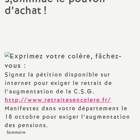
d’achat
!
a
Imprimer
t
l'article
i
o
n
Signez la pétition disponible sur
internet pour exiger le retrait de
a
l’augmentation de la C.S.G.
http://www.retraitesencolere.fr/
l
Manifestez dans votre département le
18 octobre pour exiger l’augmentation
d
des pensions.
Sommaire