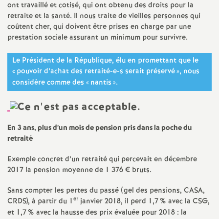
e
ont travaillé et cotisé, qui ont obtenu des droits pour la
retraite et la santé. Il nous traite de vieilles personnes qui
m
coûtent cher, qui doivent être prises en charge par une
prestation sociale assurant un minimum pour survivre.
e
Le Président de la République, élu en promettant que le
«
pouvoir d’achat des retraité-e-s serait préservé
», nous
n
considère comme des «
nantis
».
t
s
En 3 ans, plus d’un mois de pension pris dans la poche du
retraité
d
Exemple concret d’un retraité qui percevait en décembre
2017 la pension moyenne de 1 376 € bruts.
e
Sans compter les pertes du passé (gel des pensions, CASA,
S
er
CRDS), à partir du 1
janvier 2018, il perd 1,7
% avec la CSG,
et 1,7
% avec la hausse des prix évaluée pour 2018 : la