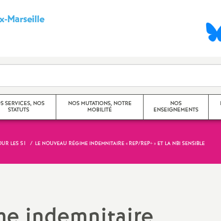
-Marseille
S
y
n
d
S SERVICES, NOS
NOS MUTATIONS, NOTRE
NOS
STATUTS
MOBILITÉ
ENSEIGNEMENTS
i
c
OUR LES S1
LE NOUVEAU RÉGIME INDEMNITAIRE «
REP/REP+
» ET LA NBI SENSIBLE
Mouvement Inter -
Princip
Académique
a
Travaux
Mouvement Intra -
CHSCT)
t
Académique (Aix-Marseille)
me indemnitaire
Dossier