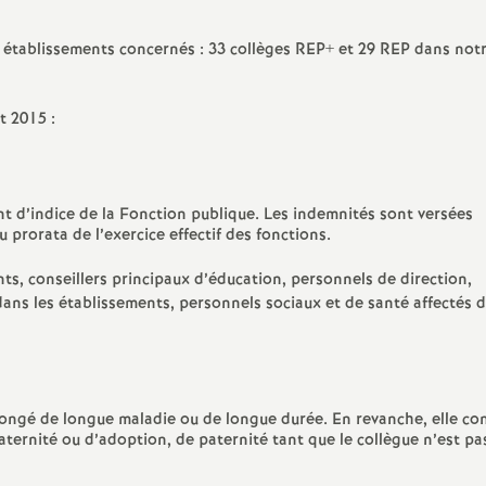
e
es établissements concernés : 33 collèges REP+ et 29 REP dans not
s
t 2015 :
E
n
nt d’indice de la Fonction publique. Les indemnités sont versées
s
u prorata de l’exercice effectif des fonctions.
ts, conseillers principaux d’éducation, personnels de direction,
e
ans les établissements, personnels sociaux et de santé affectés d
i
g
 congé de longue maladie ou de longue durée. En revanche, elle co
aternité ou d’adoption, de paternité tant que le collègue n’est pa
n