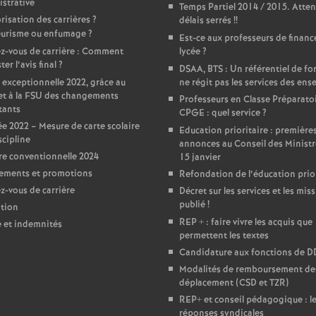
T
strative
Temps Partiel 2014 / 2015. Atten
risation des carrières
?
délais serrés
!!
urisme ou enfumage
?
o
Est-ce aux professeurs de financ
z-vous de carrière : Comment
lycée
?
er l’avis final
?
DSAA, BTS : Un référentiel de f
u
 exceptionnelle 2022, gràce au
ne régit pas les services des ens
et à la FSU des changements
Professeurs en Classe Préparato
r
tants
CPGE : quel service
?
e 2022 – Mesure de carte scolaire
Education prioritaire : première
scipline
s
annonces au Conseil des Ministr
e conventionnelle 2024
15 janvier
ements et promotions
Refondation de l’éducation prior
-vous de carrière
Décret sur les services et les miss
publié
!
tion
REP + : faire vivre les acquis que
e et indemnités
permettent les textes
Candidature aux fonctions de 
Modalités de remboursement des
déplacement (CSD et TZR)
REP+ et conseil pédagogique : l
réponses syndicales