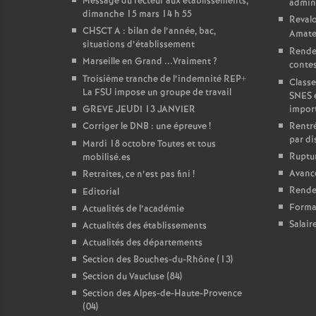
Message du recteur aux établissements,
admini
dimanche 15 mars 14 h 55
Revalo
CHSCT A : bilan de l’année, bac,
Amate
situations d’établissement
Rende
Marseille en Grand ...Vraiment
?
contest
Troisième tranche de l’indemnité REP+
Classe
La FSU impose un groupe de travail
SNES 
GREVE JEUDI 13 JANVIER
impor
Corriger le DNB : une épreuve
!
Rentré
par di
Mardi 18 octobre Toutes et tous
Ruptur
mobilisé.es
Avanc
Retraites, ce n’est pas fini
!
Rendez
Editorial
Forma
Actualités de l’académie
Salair
Actualités des établissements
Actualités des départements
Section des Bouches-du-Rhône (13)
Section du Vaucluse (84)
Section des Alpes-de-Haute-Provence
(04)