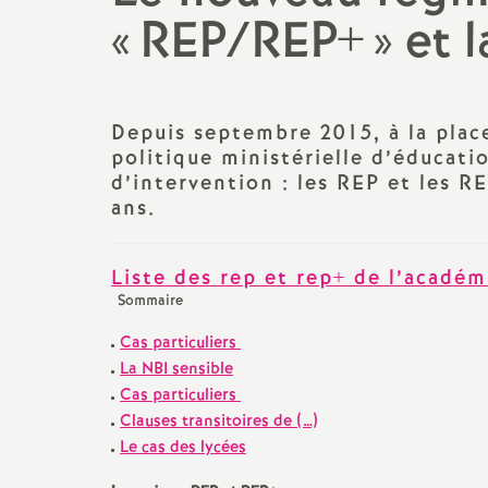
Actualités des départements
Salaire et indemnités
«
REP/REP+
» et 
Section des Bouches-du-
Rhône (13)
Depuis septembre 2015, à la plac
Section du Vaucluse (84)
politique ministérielle d’éducati
d’intervention : les REP et les R
Section des Alpes-de-Haute-
ans.
Provence (04)
Section des Hautes-Alpes (05)
Liste des rep et rep+ de l’académ
Sommaire
Cas particuliers
La NBI sensible
Cas particuliers
Clauses transitoires de (…)
Le cas des lycées