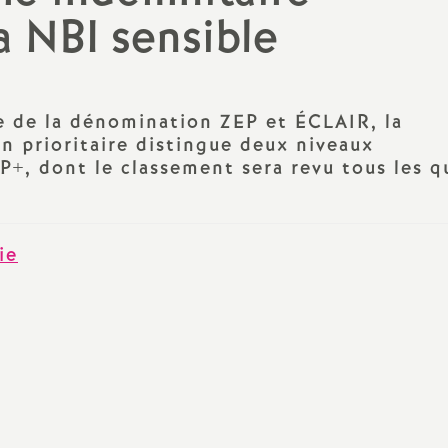
N
la NBI sensible
Protect
a
Complé
t
e de la dénomination ZEP et ÉCLAIR, la
on prioritaire distingue deux niveaux
i
EP+, dont le classement sera revu tous les q
o
ie
n
a
l
d