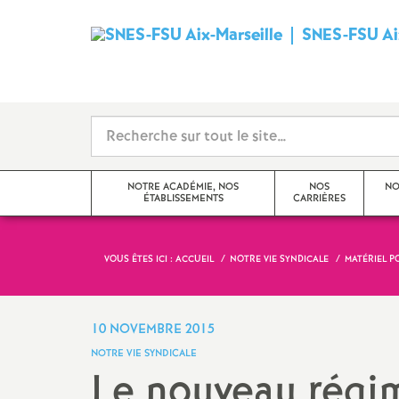
SNES-FSU Aix
NOTRE ACADÉMIE, NOS
NOS
NO
ÉTABLISSEMENTS
CARRIÈRES
VOUS ÊTES ICI :
ACCUEIL
NOTRE VIE SYNDICALE
MATÉRIEL P
Editorial
Avancements et promotions
Actualités de l’académie
Rendez-vous de carrière
10 NOVEMBRE 2015
NOTRE VIE SYNDICALE
Actualités des établissements
Formation
Le nouveau régi