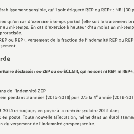
e
établissement sensible, qu’il soit étiqueté REP ou REP+ : NBI (30 p
sée qu’en cas d’exercice à temps partiel (elle suit le traitement bru
c
ieur au mi-temps. En cas d’exercice à hauteur d’au moins un mi-tem
proratisée.
o
REP ou REP+, versement de la fraction de l’indemnité REP ou REP
issement.
n
d
ritaire déclassés : ex-ZEP ou ex-ÉCLAIR, qui ne sont ni REP, ni REP+,
d
ans de l’indemnité ZEP
e
plein pendant 3 années (2015-2018) puis 2/3 la 4
année (2018-2019
e
-2015 et toujours en poste à la rentrée scolaire 2015 dans
g
ent en poste. Toute nouvelle affectation, même dans un établisseme
fin du versement de l’indemnité compensatoire.