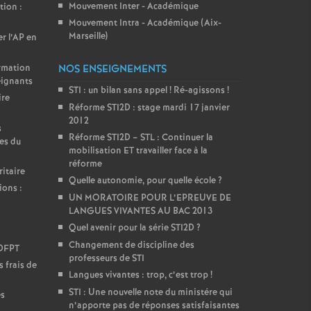
Mouvement Inter - Académique
tion :
Mouvement Intra - Académique (Aix-
Marseille)
er l’AP en
ormation
NOS ENSEIGNEMENTS
eignants
STI : un bilan sans appel
! Ré-agissons
!
ire
Réforme STI2D : stage mardi 17 janvier
2012
s
Réforme STI2D – STL : Continuer la
es du
mobilisation ET travailler face à la
réforme
itaire
Quelle autonomie, pour quelle école
?
ions :
UN MORATOIRE POUR L’EPREUVE DE
LANGUES VIVANTES AU BAC 2013
Quel avenir pour la série STI2D
?
Changement de discipline des
DDFPT
professeurs de STI
 frais de
Langues vivantes : trop, c’est trop
!
STI : Une nouvelle note du ministére qui
es
n’apporte pas de réponses satisfaisantes