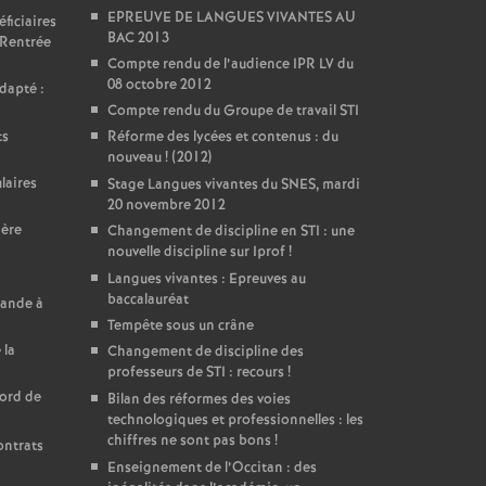
EPREUVE DE LANGUES VIVANTES AU
ficiaires
BAC 2013
 Rentrée
Compte rendu de l’audience IPR LV du
08 octobre 2012
dapté :
Compte rendu du Groupe de travail STI
ts
Réforme des lycées et contenus : du
nouveau
! (2012)
laires
Stage Langues vivantes du SNES, mardi
20 novembre 2012
ière
Changement de discipline en STI : une
nouvelle discipline sur Iprof
!
Langues vivantes : Epreuves au
baccalauréat
mande à
Tempête sous un crâne
 la
Changement de discipline des
professeurs de STI : recours
!
cord de
Bilan des réformes des voies
technologiques et professionnelles : les
chiffres ne sont pas bons
!
ontrats
Enseignement de l’Occitan : des