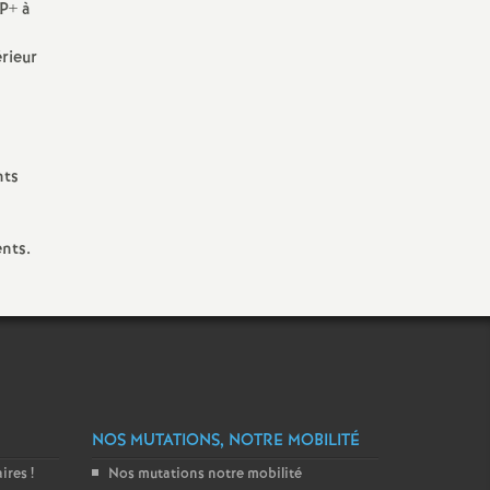
P+ à
érieur
nts
ents.
NOS MUTATIONS, NOTRE MOBILITÉ
aires
!
Nos mutations notre mobilité