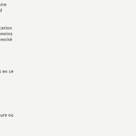
aire
)
cation
u moins
emnité
t en ce
sure où