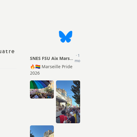
Actions
ion Sociale
TZR
mentaire (PSC)
Matériel pour les S1
Certifiés
Droits et Libertés
Agrégés
Conseils Académiques et
uatre
CPE
Congrés académiques du
SNES-FSU
Psy-EN
Elections professionnelles
Documentalistes
Lettres d’information
Retraités
Rubrique Culture
Infos FSU