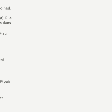
oints).
t). Elle
ps dans
+ au
 ni
) puis
nt