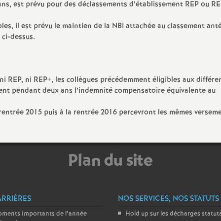
r
 ans, est prévu pour des déclassements d’établissement REP ou RE
é
les, il est prévu le maintien de la NBI attachée au classement ant
 ci-dessus.
O
r
ni REP, ni REP+, les collègues précédemment éligibles aux différe
hent pendant deux ans l’indemnité compensatoire équivalente au
l
 rentrée 2015 puis à la rentrée 2016 percevront les mêmes versem
é
a
Plan du site
n
s
ARRIÈRES
NOS SERVICES, NOS STATUTS
oments importants de l’année
Hold up sur les décharges statut