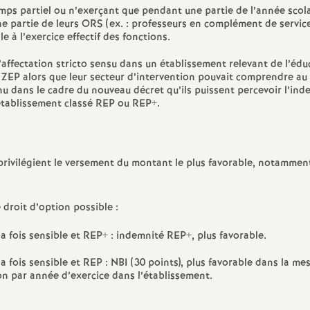
emps partiel ou n’exerçant que pendant une partie de l’année scol
e
e partie de leurs ORS (ex. : professeurs en complément de service
e à l’exercice effectif des fonctions.
m
affectation stricto sensu dans un établissement relevant de l’édu
ité ZEP alors que leur secteur d’intervention pouvait comprendre a
e
u dans le cadre du nouveau décret qu’ils puissent percevoir l’ind
 établissement classé REP ou REP+.
n
t
 privilégient le versement du montant le plus favorable, notammen
s
e droit d’option possible :
d
a fois sensible et REP+ : indemnité REP+, plus favorable.
e
a fois sensible et REP : NBI (30 points), plus favorable dans la me
ion par année d’exercice dans l’établissement.
S