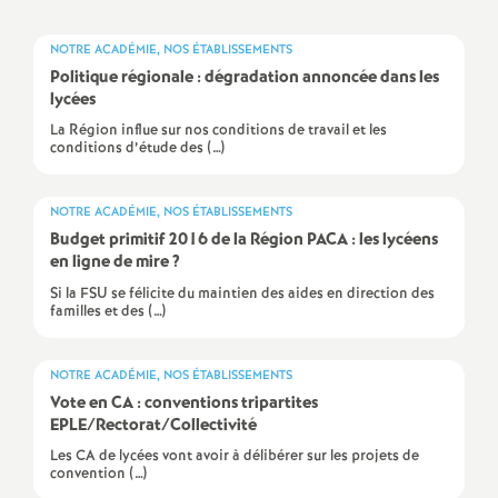
a
NOTRE ACADÉMIE, NOS ÉTABLISSEMENTS
Politique régionale : dégradation annoncée dans les
t
lycées
La Région influe sur nos conditions de travail et les
i
conditions d’étude des (…)
o
NOTRE ACADÉMIE, NOS ÉTABLISSEMENTS
Budget primitif 2016 de la Région PACA : les lycéens
n
en ligne de mire
?
Si la FSU se félicite du maintien des aides en direction des
familles et des (…)
a
l
NOTRE ACADÉMIE, NOS ÉTABLISSEMENTS
Vote en CA : conventions tripartites
EPLE/Rectorat/Collectivité
d
Les CA de lycées vont avoir à délibérer sur les projets de
convention (…)