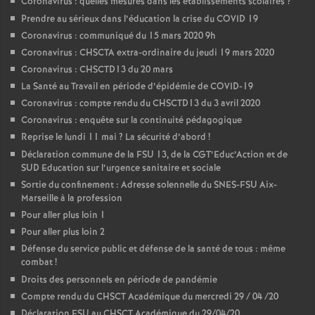
Coronavirus : quelles mesures dans les établissements scolaires
?
Prendre au sérieux dans l’éducation la crise du COVID 19
Coronavirus : communiqué du 15 mars 2020 9h
Coronavirus : CHSCTA extra-ordinaire du jeudi 19 mars 2020
Coronavirus : CHSCTD13 du 20 mars
La Santé au Travail en période d’épidémie de COVID-19
Coronavirus : compte rendu du CHSCTD13 du 3 avril 2020
Coronavirus : enquête sur la continuité pédagogique
Reprise le lundi 11 mai
? La sécurité d’abord
!
Déclaration commune de la FSU 13, de la CGT’Educ’Action et de
SUD Education sur l’urgence sanitaire et sociale
Sortie du confinement : Adresse solennelle du SNES-FSU Aix-
Marseille à la profession
Pour aller plus loin 1
Pour aller plus loin 2
Défense du service public et défense de la santé de tous : même
combat
!
Droits des personnels en période de pandémie
Compte rendu du CHSCT Académique du mercredi 29 / 04 /20
Déclaration FSU au CHSCT Académique du 29/04/20