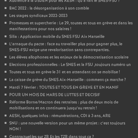
Audience à la DSDEN pour les AESH : qu’a fait le SNES-FSU
?
BAC 2022 : la désorganisation à son comble
Les stages syndicaux 2022-2023
Promesses et supercherie : Le 29, toutes et tous en grève et dans les
manifestations pour nos salaires
!
Silia : Application mobile du SNES FSU Aix Marseille
L’arnaque du pacte : face au travailler plus pour gagner plus, le
SNES-FSU exige une revalorisation sans contreparties.
Les élèves allophones et les enjeux de la démocratisation scolaire
Elections professionnelles : Le SNES et la FSU ,toujours numéro un
Toutes et tous en grève le 31 et en attendant on se mobilise
!
La caisse de grève du SNES Aix-Marseille : comment ça marche
?
Mardi 7 février : TOUTES ET TOUS EN GREVE ET EN MANIF
POUR UN MOIS DE MARS DE LUTTES ET DECISIF
Réforme Borne/Macron des retraites : plus de deux mois de
mobilisations et on continuera jusqu’au retrait
!
AESH, quelques infos : rémunérations, CDI à 3 ans, ARE
SNU : une nouvelle version pour un même projet : c’est toujours
NON
!
Contractuel
·
les sur ZR Et les TZR dans tout ça
?