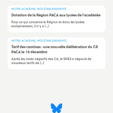
e
NOTRE ACADÉMIE, NOS ÉTABLISSEMENTS
s
Dotation de la Région PACA aux lycées de l’académie
Pour ce qui concerne la Région et donc les lycées
E
exclusivement, il n’y a (…)
n
NOTRE ACADÉMIE, NOS ÉTABLISSEMENTS
Tarif des cantines : une nouvelle délibération du CR
s
PACA le 16 décembre
Après les votes négatifs des CA, le SNES a négocié de
e
nouveaux tarifs de (…)
i
Imprimer
g
l'article
n