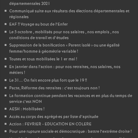
départementales 2021
Communiqué suite aux résultats des élections départementales et
régionales
EAF
!! Voyage au bout de l’Enfer
Le 5 octobre , mobilisés pour nos salaires , nos emplois , nos
conditions de travail et d’études
Suppression de la bonification «
Parent isolé
» ou une égalité
femme/homme à géométrie variable
!
Toutes et tous mobilisées le 1 er mai
!
En janvier dans l’action : pour nos retraites, nos salaires, nos
métiers
!
Le 31... On fait encore plus fort que le 19
!!
Pacte, Réforme des retraites : c’est toujours non
!
La formation continue pendant les vacances et en plus du temps de
service c’est NON
AESH : Mobilisées
!
Accès au corps des agrégé
·
es par liste d’aptitude
Action : FEVRIER - EDUCATION EN COLERE
Pour une rupture sociale et démocratique : battre l’extrême droite
!