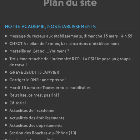
Plan du site
e
c
NOTRE ACADÉMIE, NOS ÉTABLISSEMENTS
o
Message du recteur aux établissements, dimanche 15 mars 14 h 55
CHSCT A : bilan de l’année, bac, situations d’établissement
n
Marseille en Grand ...Vraiment
?
Troisième tranche de l’indemnité REP+ La FSU impose un groupe
de travail
d
GREVE JEUDI 13 JANVIER
Corriger le DNB : une épreuve
!
d
Mardi 18 octobre Toutes et tous mobilisé.es
Retraites, ce n’est pas fini
!
e
Editorial
Actualités de l’académie
g
Actualités des établissements
Actualités des départements
r
Section des Bouches-du-Rhône (13)