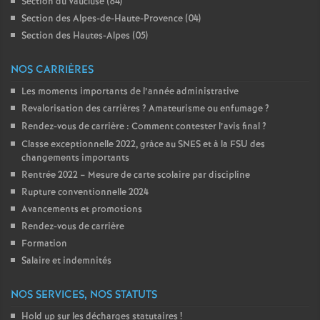
Section du Vaucluse (84)
é
Section des Alpes-de-Haute-Provence (04)
Section des Hautes-Alpes (05)
O
NOS CARRIÈRES
r
Les moments importants de l’année administrative
Revalorisation des carrières
? Amateurisme ou enfumage
?
l
Rendez-vous de carrière : Comment contester l’avis final
?
Classe exceptionnelle 2022, gràce au SNES et à la FSU des
changements importants
é
Rentrée 2022 – Mesure de carte scolaire par discipline
Rupture conventionnelle 2024
a
Avancements et promotions
Rendez-vous de carrière
n
Formation
Salaire et indemnités
s
NOS SERVICES, NOS STATUTS
T
Hold up sur les décharges statutaires
!