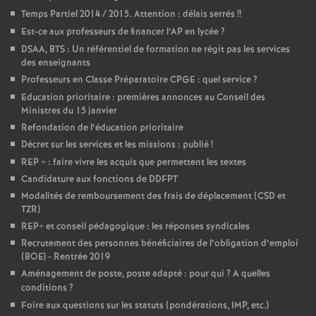
Temps Partiel 2014 / 2015. Attention : délais serrés
!!
o
Est-ce aux professeurs de financer l’AP en lycée
?
DSAA, BTS : Un référentiel de formation ne régit pas les services
u
des enseignants
Professeurs en Classe Préparatoire CPGE : quel service
?
r
Education prioritaire : premières annonces au Conseil des
Ministres du 15 janvier
Refondation de l’éducation prioritaire
s
Décret sur les services et les missions : publié
!
REP + : faire vivre les acquis que permettent les textes
Candidature aux fonctions de DDFPT
Modalités de remboursement des frais de déplacement (CSD et
TZR)
REP+ et conseil pédagogique : les réponses syndicales
Recrutement des personnes bénéficiaires de l’obligation d’emploi
(BOE) - Rentrée 2019
Aménagement de poste, poste adapté : pour qui
? A quelles
conditions
?
Foire aux questions sur les statuts (pondérations, IMP, etc.)