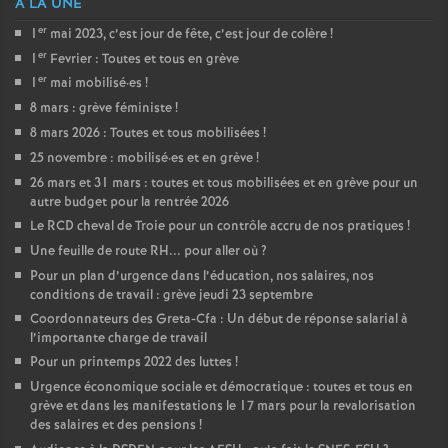
A LA UNE
er
1
mai 2023, c’est jour de fête, c’est jour de colère
!
er
1
Fevrier : Toutes et tous en grève
er
1
mai mobilisé
·
es
!
8 mars : grève féministe
!
8 mars 2026 : Toutes et tous mobilisées
!
25 novembre : mobilisé
·
es et en grève
!
26 mars et 31 mars : toutes et tous mobilisées et en grève pour un
autre budget pour la rentrée 2026
Le RCD cheval de Troie pour un contrôle accru de nos pratiques
!
Une feuille de route RH... pour aller où
?
Pour un plan d’urgence dans l’éducation, nos salaires, nos
conditions de travail : grève jeudi 23 septembre
Coordonnateurs des Greta-Cfa : Un début de réponse salarial à
l’importante charge de travail
Pour un printemps 2022 des luttes
!
Urgence économique sociale et démocratique : toutes et tous en
grève et dans les manifestations le 17 mars pour la revalorisation
des salaires et des pensions
!