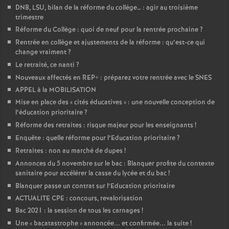
DNB, LSU, bilan de la réforme du collège… : agir au troisième
trimestre
Réforme du Collège : quoi de neuf pour la rentrée prochaine
?
Rentrée en collège et ajustements de la réforme : qu’est-ce qui
change vraiment
?
Le retraité, ce nanti
?
Nouveaux affectés en REP+ : préparez votre rentrée avec le SNES
APPEL à la MOBILISATION
Mise en place des «
cités éducatives
» : une nouvelle conception de
l’éducation prioritaire
?
Réforme des retraites : risque majeur pour les enseignants
!
Enquête : quelle réforme pour l’Education prioritaire
?
Retraites : non au marché de dupes
!
Annonces du 5 novembre sur le bac : Blanquer profite du contexte
sanitaire pour accélérer la casse du lycée et du bac
!
Blanquer passe un contrat sur l’Education prioritaire
ACTUALITE CPE : concours, revalorisation
Bac 2021 : la session de tous les carnages
!
Une «
bacatastrophe
» annoncée... et confirmée... la suite
!