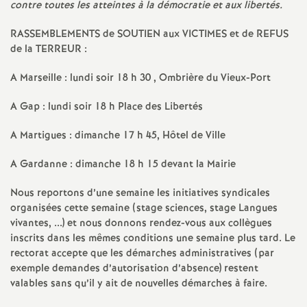
e
contre toutes les atteintes à la démocratie et aux libertés.
s
RASSEMBLEMENTS de SOUTIEN aux VICTIMES et de REFUS
de la TERREUR :
E
A Marseille : lundi soir 18 h 30 , Ombrière du Vieux-Port
n
A Gap : lundi soir 18 h Place des Libertés
s
A Martigues : dimanche 17 h 45, Hôtel de Ville
A Gardanne : dimanche 18 h 15 devant la Mairie
e
Nous reportons d’une semaine les initiatives syndicales
i
organisées cette semaine (stage sciences, stage Langues
vivantes, ...) et nous donnons rendez-vous aux collègues
g
inscrits dans les mêmes conditions une semaine plus tard. Le
rectorat accepte que les démarches administratives (par
exemple demandes d’autorisation d’absence) restent
n
valables sans qu’il y ait de nouvelles démarches à faire.