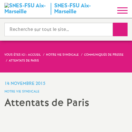
SNES-FSU Aix-
S
Marseille
y
Reche
n
d
VOUS ÊTES ICI :
ACCUEIL
NOTRE VIE SYNDICALE
COMMUNIQUÉS DE PRESSE
ATTENTATS DE PARIS
i
c
14 NOVEMBRE 2015
NOTRE VIE SYNDICALE
a
Attentats de Paris
t
Imprimer
l'article
N