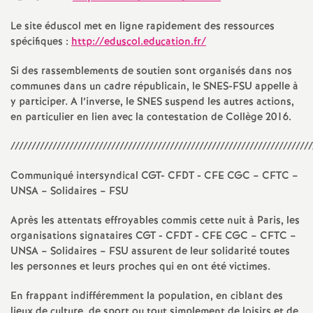
é
Le site éduscol met en ligne rapidement des ressources
spécifiques :
http://eduscol.education.fr/
O
Si des rassemblements de soutien sont organisés dans nos
communes dans un cadre républicain, le SNES-FSU appelle à
r
y participer. A l’inverse, le SNES suspend les autres actions,
en particulier en lien avec la contestation de Collège 2016.
l
////////////////////////////////////////////////////////////////////////
é
Communiqué intersyndical CGT- CFDT - CFE CGC – CFTC –
UNSA – Solidaires – FSU
a
Après les attentats effroyables commis cette nuit à Paris, les
n
organisations signataires CGT - CFDT - CFE CGC – CFTC –
UNSA – Solidaires – FSU assurent de leur solidarité toutes
s
les personnes et leurs proches qui en ont été victimes.
En frappant indifféremment la population, en ciblant des
T
lieux de culture, de sport ou tout simplement de loisirs et de