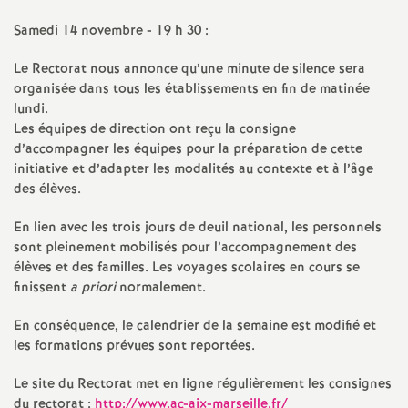
e
Samedi 14 novembre - 19 h 30 :
c
Le Rectorat nous annonce qu’une minute de silence sera
organisée dans tous les établissements en fin de matinée
o
lundi.
Les équipes de direction ont reçu la consigne
d’accompagner les équipes pour la préparation de cette
n
initiative et d’adapter les modalités au contexte et à l’âge
des élèves.
d
En lien avec les trois jours de deuil national, les personnels
d
sont pleinement mobilisés pour l’accompagnement des
élèves et des familles. Les voyages scolaires en cours se
finissent
a priori
normalement.
e
En conséquence, le calendrier de la semaine est modifié et
g
les formations prévues sont reportées.
r
Le site du Rectorat met en ligne régulièrement les consignes
du rectorat :
http://www.ac-aix-marseille.fr/