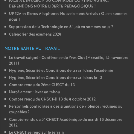
FACE A L’INVASION DU CONTROLE CONTINU AU BAC,
DEFENDONS NOTRE LIBERTE PEDAGOGIQUE
!
UPE2A et Eleves Allophones Nouvellement Arrivés : Ou en sommes
nous
?
Suppression de la Technologie en 6°, où en sommes nous
?
Calendrier des examens 2024
NOTRE SANTÉ AU TRAVAIL
Le travail soigné - Conférence de Yves Clot (Marseille, 15 novembre
2011)
Hygiène, Sécurité et Conditions de travail dans l’académie
Hygiène, Sécurité et Conditions de travail dans le 13
Compte rendu du 2éme CHSCT du 13
Harcèlement : lever un tabou
Compte rendu du CHSCT-D 13 du 4 octobre 2012
Personnels confrontés à des situations de violence : victimes ou
coupables
?
e
Compte-rendu du 3
CHSCT Académique du mardi 18 décembre
2012
Le CHSCT se rend sur le terrain