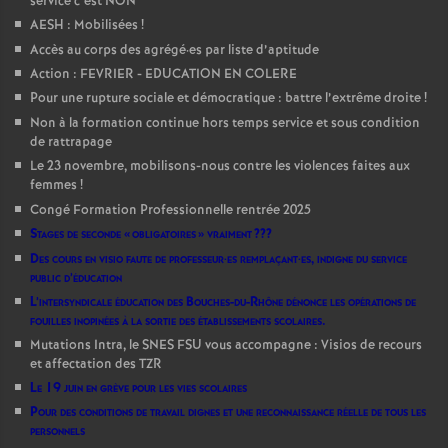
service c’est NON
AESH : Mobilisées
!
Accès au corps des agrégé
·
es par liste d’aptitude
Action : FEVRIER - EDUCATION EN COLERE
Pour une rupture sociale et démocratique : battre l’extrême droite
!
Non à la formation continue hors temps service et sous condition
de rattrapage
Le 23 novembre, mobilisons-nous contre les violences faites aux
femmes
!
Congé Formation Professionnelle rentrée 2025
Stages de seconde «
obligatoires
» vraiment
???
Des cours en visio faute de professeur
·
es remplaçant
·
es, indigne du service
public d’éducation
L’intersyndicale éducation des Bouches-du-Rhône dénonce les opérations de
fouilles inopinées à la sortie des établissements scolaires.
Mutations Intra, le SNES FSU vous accompagne : Visios de recours
et affectation des TZR
Le 19 juin en grève pour les vies scolaires
Pour des conditions de travail dignes et une reconnaissance réelle de tous les
personnels