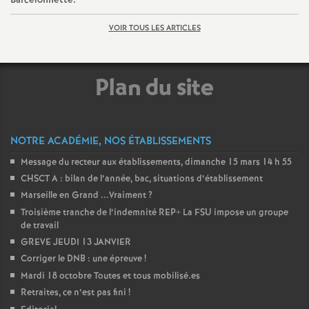
Barcelonnette.
o
VOIR TOUS LES ARTICLES
u
Plan du site
r
s
NOTRE ACADÉMIE, NOS ÉTABLISSEMENTS
Message du recteur aux établissements, dimanche 15 mars 14 h 55
CHSCT A : bilan de l’année, bac, situations d’établissement
Marseille en Grand ...Vraiment
?
Troisième tranche de l’indemnité REP+ La FSU impose un groupe
de travail
GREVE JEUDI 13 JANVIER
Corriger le DNB : une épreuve
!
Mardi 18 octobre Toutes et tous mobilisé.es
Retraites, ce n’est pas fini
!