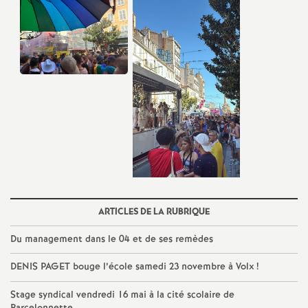
é
O
r
l
é
a
ARTICLES DE LA RUBRIQUE
n
Du management dans le 04 et de ses remèdes
s
DENIS PAGET bouge l’école samedi 23 novembre à Volx
!
Stage syndical vendredi 16 mai à la cité scolaire de
T