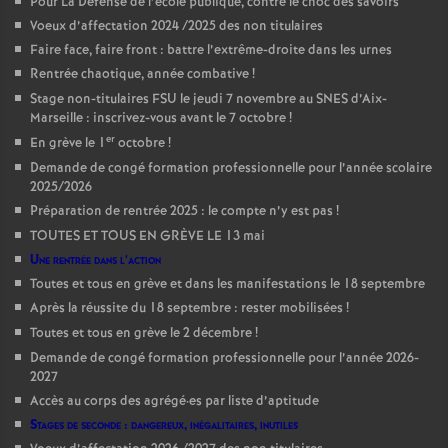
Pour La Défense de l’école publique, contre le choc des savoirs
Voeux d’affectation 2024 /2025 des non titulaires
Faire face, faire front : battre l’extrême-droite dans les urnes
Rentrée chaotique, année combative
!
Stage non-titulaires FSU le jeudi 7 novembre au SNES d’Aix-
Marseille : inscrivez-vous avant le 7 octobre
!
er
En grève le 1
octobre
!
Demande de congé formation professionnelle pour l’année scolaire
2025/2026
Préparation de rentrée 2025 : le compte n’y est pas
!
TOUTES ET TOUS EN GRÈVE LE 13 mai
Une rentrée dans l’action
Toutes et tous en grève et dans les manifestations le 18 septembre
Après la réussite du 18 septembre : rester mobilisées
!
Toutes et tous en grève le 2 décembre
!
Demande de congé formation professionnelle pour l’année 2026-
2027
Accès au corps des agrégé
·
es par liste d’aptitude
Stages de seconde : dangereux, inégalitaires, inutiles