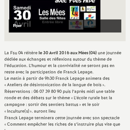
e
m
Flyer
e
n
La Fsu 04 réitère
le 30 Avril 2016 aux Mées (04)
une journée
t
dédiée aux échanges et réflexions autour du thème de
l’éducation. L’humour et la convivialité ne seront pas en
reste avec la participation de Franck Lepage.
s
Le matin à partir de 9h30 Franck Lepage animera des
«
Ateliers de désintoxication de la langue de bois
».
d
Réservations : 06 07 39 80 90 puis l’après midi une table
ronde et des débats sur le thème «
L’école rurale bat la
e
campagne : sortir des sentiers battus
» et le soir
«
Inculture(s)
». auront lieu
Franck Lepage terminera cette journée avec son spectacle
S
«
Comment empêcher les riches de s’instruire plus vite que