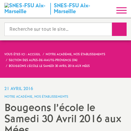
SNES-FSU Aix-
S
Marseille
y
Reche
n
d
VOUS ÊTES ICI :
ACCUEIL
NOTRE ACADÉMIE, NOS ÉTABLISSEMENTS
SECTION DES ALPES-DE-HAUTE-PROVENCE (04)
i
BOUGEONS L’ÉCOLE LE SAMEDI 30 AVRIL 2016 AUX MÉES
c
21 AVRIL 2016
a
NOTRE ACADÉMIE, NOS ÉTABLISSEMENTS
Bougeons l’école le
t
Samedi 30 Avril 2016 aux
N
Mées