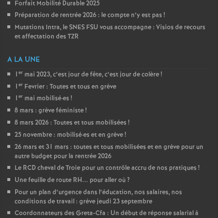
Forfait Mobilité Durable 2025
Préparation de rentrée 2026 : le compte n’y est pas
!
Mutations Intra, le SNES FSU vous accompagne : Visios de recours
et affectation des TZR
A LA UNE
er
1
mai 2023, c’est jour de fête, c’est jour de colère
!
er
1
Fevrier : Toutes et tous en grève
er
1
mai mobilisé
·
es
!
8 mars : grève féministe
!
8 mars 2026 : Toutes et tous mobilisées
!
25 novembre : mobilisé
·
es et en grève
!
26 mars et 31 mars : toutes et tous mobilisées et en grève pour un
autre budget pour la rentrée 2026
Le RCD cheval de Troie pour un contrôle accru de nos pratiques
!
Une feuille de route RH... pour aller où
?
Pour un plan d’urgence dans l’éducation, nos salaires, nos
conditions de travail : grève jeudi 23 septembre
Coordonnateurs des Greta-Cfa : Un début de réponse salarial à