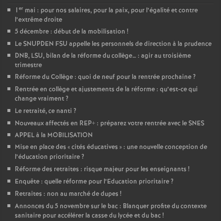
er
1
mai : pour nos salaires, pour la paix, pour l’égalité et contre
l’extrême droite
5 décembre : début de la mobilisation
!
Le SNUPDEN FSU appelle les personnels de direction à la prudence
DNB, LSU, bilan de la réforme du collège… : agir au troisième
trimestre
Réforme du Collège : quoi de neuf pour la rentrée prochaine
?
Rentrée en collège et ajustements de la réforme : qu’est-ce qui
change vraiment
?
Le retraité, ce nanti
?
Nouveaux affectés en REP+ : préparez votre rentrée avec le SNES
APPEL à la MOBILISATION
Mise en place des «
cités éducatives
» : une nouvelle conception de
l’éducation prioritaire
?
Réforme des retraites : risque majeur pour les enseignants
!
Enquête : quelle réforme pour l’Education prioritaire
?
Retraites : non au marché de dupes
!
Annonces du 5 novembre sur le bac : Blanquer profite du contexte
sanitaire pour accélérer la casse du lycée et du bac
!