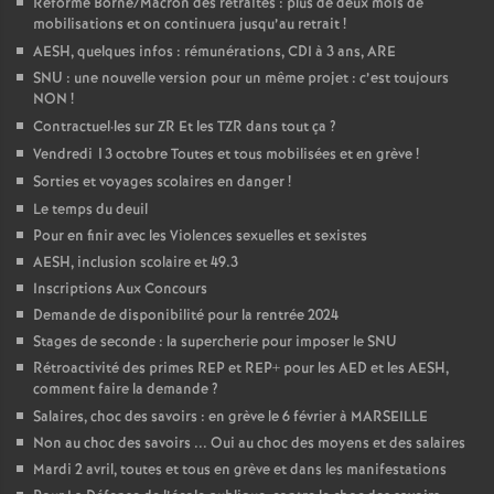
Réforme Borne/Macron des retraites : plus de deux mois de
mobilisations et on continuera jusqu’au retrait
!
AESH, quelques infos : rémunérations, CDI à 3 ans, ARE
SNU : une nouvelle version pour un même projet : c’est toujours
NON
!
Contractuel
·
les sur ZR Et les TZR dans tout ça
?
Vendredi 13 octobre Toutes et tous mobilisées et en grève
!
Sorties et voyages scolaires en danger
!
Le temps du deuil
Pour en finir avec les Violences sexuelles et sexistes
AESH, inclusion scolaire et 49.3
Inscriptions Aux Concours
Demande de disponibilité pour la rentrée 2024
Stages de seconde : la supercherie pour imposer le SNU
Rétroactivité des primes REP et REP+ pour les AED et les AESH,
comment faire la demande
?
Salaires, choc des savoirs : en grève le 6 février à MARSEILLE
Non au choc des savoirs ... Oui au choc des moyens et des salaires
Mardi 2 avril, toutes et tous en grève et dans les manifestations