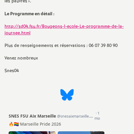
les pauvres
».
e
Le Programme en détail :
c
http://sd04.fsu.fr/Bougeons-l-ecole-Le-programme-de-la-
journee.html
o
Plus de renseignements et réservations : 06 07 39 80 90
n
Venez nombreux
d
Snes04
d
e
g
r