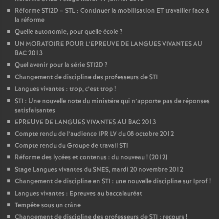
Réforme STI2D – STL : Continuer la mobilisation ET travailler face à
la réforme
Quelle autonomie, pour quelle école
?
UN MORATOIRE POUR L’EPREUVE DE LANGUES VIVANTES AU
BAC 2013
Quel avenir pour la série STI2D
?
Changement de discipline des professeurs de STI
Langues vivantes : trop, c’est trop
!
STI : Une nouvelle note du ministére qui n’apporte pas de réponses
satisfaisantes
EPREUVE DE LANGUES VIVANTES AU BAC 2013
Compte rendu de l’audience IPR LV du 08 octobre 2012
Compte rendu du Groupe de travail STI
Réforme des lycées et contenus : du nouveau
! (2012)
Stage Langues vivantes du SNES, mardi 20 novembre 2012
Changement de discipline en STI : une nouvelle discipline sur Iprof
!
Langues vivantes : Epreuves au baccalauréat
Tempête sous un crâne
Changement de discipline des professeurs de STI : recours
!