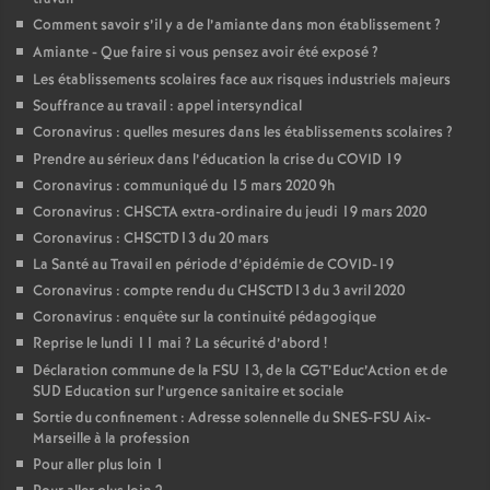
Comment savoir s’il y a de l’amiante dans mon établissement
?
Amiante - Que faire si vous pensez avoir été exposé
?
Les établissements scolaires face aux risques industriels majeurs
Souffrance au travail : appel intersyndical
Coronavirus : quelles mesures dans les établissements scolaires
?
Prendre au sérieux dans l’éducation la crise du COVID 19
Coronavirus : communiqué du 15 mars 2020 9h
Coronavirus : CHSCTA extra-ordinaire du jeudi 19 mars 2020
Coronavirus : CHSCTD13 du 20 mars
La Santé au Travail en période d’épidémie de COVID-19
Coronavirus : compte rendu du CHSCTD13 du 3 avril 2020
Coronavirus : enquête sur la continuité pédagogique
Reprise le lundi 11 mai
? La sécurité d’abord
!
Déclaration commune de la FSU 13, de la CGT’Educ’Action et de
SUD Education sur l’urgence sanitaire et sociale
Sortie du confinement : Adresse solennelle du SNES-FSU Aix-
Marseille à la profession
Pour aller plus loin 1