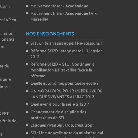
Mouvement Inter - Académique
tion :
Mouvement Intra - Académique (Aix-
Marseille)
er l’AP en
ormation
NOS ENSEIGNEMENTS
eignants
STI : un bilan sans appel
! Ré-agissons
!
ire
Réforme STI2D : stage mardi 17 janvier
2012
s
Réforme STI2D – STL : Continuer la
es du
mobilisation ET travailler face à la
réforme
itaire
Quelle autonomie, pour quelle école
?
ions :
UN MORATOIRE POUR L’EPREUVE DE
LANGUES VIVANTES AU BAC 2013
Quel avenir pour la série STI2D
?
Changement de discipline des
DDFPT
professeurs de STI
 frais de
Langues vivantes : trop, c’est trop
!
STI : Une nouvelle note du ministére qui
es