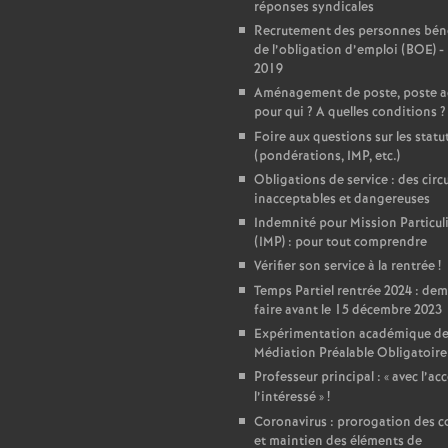
r
réponses syndicales
Recrutement des personnes béné
é
de l’obligation d’emploi (BOE) -
2019
O
Aménagement de poste, poste a
pour qui
? A quelles conditions
?
Foire aux questions sur les statu
r
(pondérations, IMP, etc.)
Obligations de service : des circu
l
inacceptables et dangereuses
Indemnité pour Mission Particul
(IMP) : pour tout comprendre
é
Vérifier son service à la rentrée
!
Temps Partiel rentrée 2024 : de
a
faire avant le 15 décembre 2023
Expérimentation académique de
n
Médiation Préalable Obligatoire
Professeur principal : «
avec l’ac
s
l’intéressé
»
!
Coronavirus : prorogation des c
et maintien des éléments de