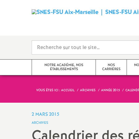
SNES-FSU Aix
NOTRE ACADÉMIE, NOS
NOS
NO
ÉTABLISSEMENTS
CARRIÈRES
VOUS ÊTES ICI :
ACCUEIL
ARCHIVES
ANNÉE 2015
CALENDR
Editorial
Avancements et promotions
Actualités de l’académie
Rendez-vous de carrière
2 MARS 2015
ARCHIVES
Actualités des établissements
Formation
Calendrier des r