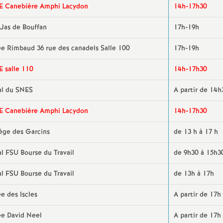
e
E Canebière Amphi Lacydon
14h-17h30
 Jas de Bouffan
17h-19h
s
ée Rimbaud 36 rue des canadels Salle 100
17h-19h
E
E salle 110
14h-17h30
n
al du SNES
A partir de 14h
s
E Canebière Amphi Lacydon
14h-17h30
e
lège des Garcins
de 13 h à 17 h
l FSU Bourse du Travail
de 9h30 à 15h3
i
l FSU Bourse du Travail
de 13h à 17h
g
e des Iscles
A partir de 17h
n
ée David Neel
A partir de 17h