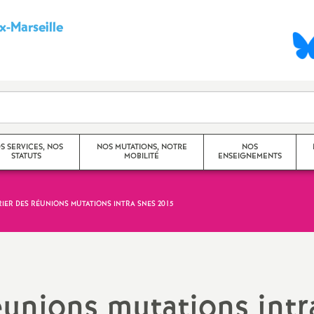
-Marseille
S
y
n
d
S SERVICES, NOS
NOS MUTATIONS, NOTRE
NOS
STATUTS
MOBILITÉ
ENSEIGNEMENTS
i
c
IER DES RÉUNIONS MUTATIONS INTRA SNES 2015
Mouvement Inter -
Princip
Académique
a
Travaux
Mouvement Intra -
CHSCT)
t
Académique (Aix-Marseille)
éunions mutations intr
Dossier