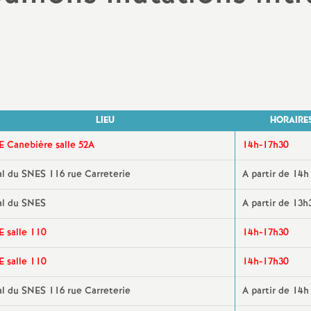
N
Protect
a
Complé
t
i
LIEU
HORAIRE
o
E Canebière salle 52A
14h-17h30
al du SNES 116 rue Carreterie
A partir de 14h
n
al du SNES
A partir de 13h
a
E salle 110
14h-17h30
l
E salle 110
14h-17h30
d
al du SNES 116 rue Carreterie
A partir de 14h