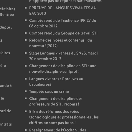
n’apporte pas de réponses satisfaisantes
EPREUVE DE LANGUES VIVANTES AU
ficiaires
BAC 2013
 Rentrée
Compte rendu de l’audience IPR LV du
08 octobre 2012
dapté :
Compte rendu du Groupe de travail STI
ts
Réforme des lycées et contenus : du
nouveau
! (2012)
laires
Stage Langues vivantes du SNES, mardi
20 novembre 2012
ière
Changement de discipline en STI : une
nouvelle discipline sur Iprof
!
Langues vivantes : Epreuves au
baccalauréat
mande à
Tempête sous un crâne
 la
Changement de discipline des
professeurs de STI : recours
!
cord de
Bilan des réformes des voies
technologiques et professionnelles : les
chiffres ne sont pas bons
!
ontrats
Enseignement de l’Occitan : des