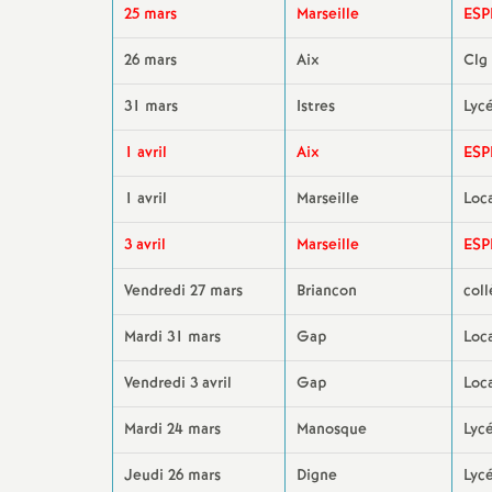
25 mars
Marseille
ESP
26 mars
Aix
Clg
31 mars
Istres
Lyc
1 avril
Aix
ESP
1 avril
Marseille
Loc
3 avril
Marseille
ESP
Vendredi 27 mars
Briancon
col
Mardi 31 mars
Gap
Loca
Vendredi 3 avril
Gap
Loca
Mardi 24 mars
Manosque
Lycé
Jeudi 26 mars
Digne
Lyc