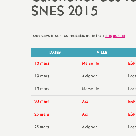
SNES 2015
Actualités des départements
Salaire et indemnités
Section des Bouches-du-
Rhône (13)
Tout savoir sur les mutations intra :
cliquer ici
Section du Vaucluse (84)
DATES
VILLE
Section des Alpes-de-Haute-
Provence (04)
18 mars
Marseille
ESP
Section des Hautes-Alpes (05)
19 mars
Avignon
Loc
19 mars
Marseille
Loc
20 mars
Aix
ESP
25 mars
Aix
ESP
25 mars
Avignon
Loc