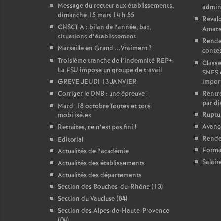
Message du recteur aux établissements,
admini
dimanche 15 mars 14 h 55
Revalo
CHSCT A : bilan de l’année, bac,
Amate
situations d’établissement
Rende
Marseille en Grand ...Vraiment
?
contest
Troisième tranche de l’indemnité REP+
Classe
La FSU impose un groupe de travail
SNES 
GREVE JEUDI 13 JANVIER
impor
Corriger le DNB : une épreuve
!
Rentré
par di
Mardi 18 octobre Toutes et tous
Ruptur
mobilisé.es
Avanc
Retraites, ce n’est pas fini
!
Rendez
Editorial
Forma
Actualités de l’académie
Salair
Actualités des établissements
Actualités des départements
Section des Bouches-du-Rhône (13)
Section du Vaucluse (84)
Section des Alpes-de-Haute-Provence
(04)