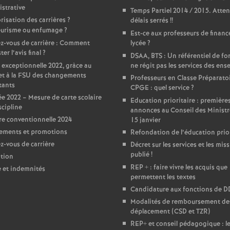
strative
Temps Partiel 2014 / 2015. Atten
e
risation des carrières
?
délais serrés
!!
urisme ou enfumage
?
Est-ce aux professeurs de financ
c
z-vous de carrière : Comment
lycée
?
er l’avis final
?
DSAA, BTS : Un référentiel de f
 exceptionnelle 2022, gràce au
ne régit pas les services des ens
o
et à la FSU des changements
Professeurs en Classe Préparato
tants
CPGE : quel service
?
n
e 2022 – Mesure de carte scolaire
Education prioritaire : première
scipline
annonces au Conseil des Ministr
e conventionnelle 2024
d
15 janvier
ements et promotions
Refondation de l’éducation prior
-vous de carrière
Décret sur les services et les miss
d
publié
!
tion
REP + : faire vivre les acquis que
e et indemnités
e
permettent les textes
Candidature aux fonctions de 
g
Modalités de remboursement des
déplacement (CSD et TZR)
REP+ et conseil pédagogique : l