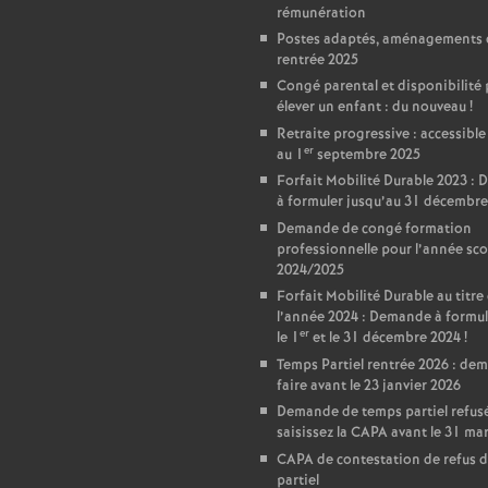
T
rémunération
Postes adaptés, aménagements 
o
rentrée 2025
Congé parental et disponibilité
élever un enfant : du nouveau
!
u
Retraite progressive : accessible
er
au 1
septembre 2025
r
Forfait Mobilité Durable 2023 :
à formuler jusqu’au 31 décembre
s
Demande de congé formation
professionnelle pour l’année sco
2024/2025
Forfait Mobilité Durable au titre
l’année 2024 : Demande à formul
er
le 1
et le 31 décembre 2024
!
Temps Partiel rentrée 2026 : de
faire avant le 23 janvier 2026
Demande de temps partiel refusé
saisissez la CAPA avant le 31 ma
CAPA de contestation de refus 
partiel