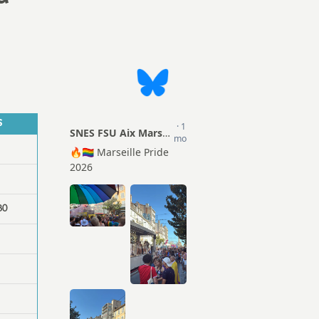
Actions
ion Sociale
TZR
mentaire (PSC)
Matériel pour les S1
Certifiés
Droits et Libertés
Agrégés
Conseils Académiques et
S
CPE
Congrés académiques du
SNES-FSU
Psy-EN
Elections professionnelles
Documentalistes
30
Lettres d’information
Retraités
Rubrique Culture
Infos FSU