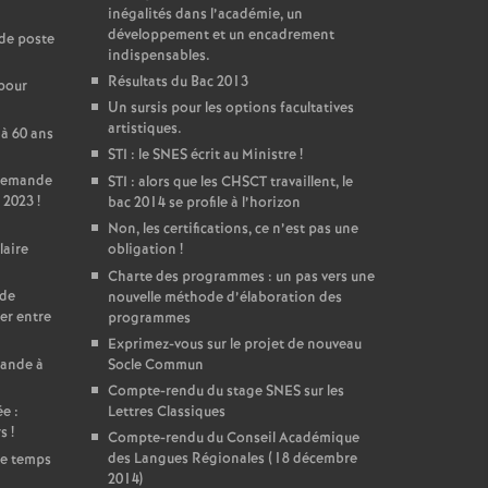
inégalités dans l’académie, un
développement et un encadrement
de poste
indispensables.
Résultats du Bac 2013
 pour
Un sursis pour les options facultatives
artistiques.
 à 60 ans
STI : le SNES écrit au Ministre
!
 Demande
STI : alors que les CHSCT travaillent, le
 2023
!
bac 2014 se profile à l’horizon
Non, les certifications, ce n’est pas une
laire
obligation
!
Charte des programmes : un pas vers une
 de
nouvelle méthode d’élaboration des
er entre
programmes
Exprimez-vous sur le projet de nouveau
mande à
Socle Commun
Compte-rendu du stage SNES sur les
e :
Lettres Classiques
rs
!
Compte-rendu du Conseil Académique
des Langues Régionales (18 décembre
de temps
2014)