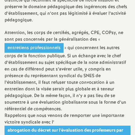
e
distincte qui reconnaît la spécificité de notre mission et
préserve le domaine pédagogique des ingérences des chefs
s
d’établissement, qui n’ont pas légitimité à évaluer l’activité
pédagogique.
E
Attention, les corps de certifiés, agrégés, CPE, COPsy, ne
sont pas concernés par la généralisation des «
n
entretiens professionnels
» qui concernent les autres
corps de la fonction publique. Si un échange avec le chef
s
d’établissement au sujet spécifique de la note administratif
en cas de différend peut s’avérer utile, y compris en
e
présence du représentant syndical du SNES de
l’établissement, il faut refuser toute convocation à un
i
entretien dont la visée serait plus globale et à teneur
pédagogique. De la même façon, il n’y a pas lieu de se
soumettre à une évaluation globalisante sous la forme d’un
g
référentiel de compétences.
Rappelons que nous venons de remporter une importante
n
victoire syndicale avec l’
abrogation du décret sur l’évaluation des professeurs par