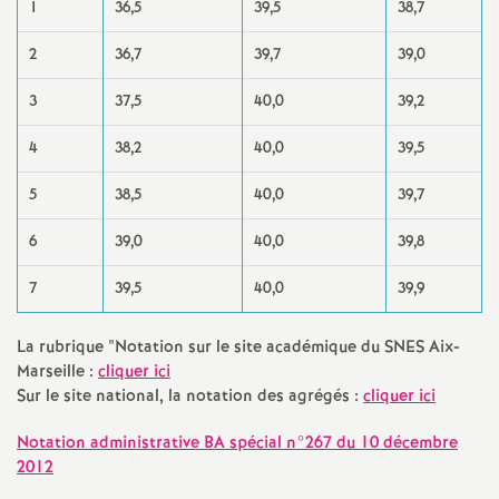
1
36,5
39,5
38,7
2
36,7
39,7
39,0
3
37,5
40,0
39,2
4
38,2
40,0
39,5
5
38,5
40,0
39,7
6
39,0
40,0
39,8
7
39,5
40,0
39,9
La rubrique "Notation sur le site académique du SNES Aix-
Marseille :
cliquer ici
Sur le site national, la notation des agrégés :
cliquer ici
Notation administrative BA spécial n°267 du 10 décembre
2012