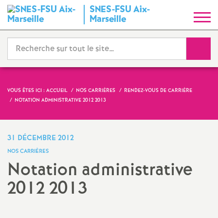
SNES-FSU Aix-
S
Marseille
y
Reche
n
d
VOUS ÊTES ICI :
ACCUEIL
NOS CARRIÈRES
RENDEZ-VOUS DE CARRIÈRE
NOTATION ADMINISTRATIVE 2012 2013
i
c
31 DÉCEMBRE 2012
NOS CARRIÈRES
a
Notation administrative
2012 2013
t
N
Imprimer
l'article