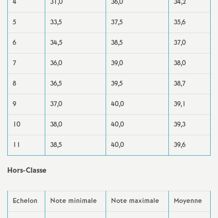
4
31,0
36,0
34,2
5
33,5
37,5
35,6
6
34,5
38,5
37,0
7
36,0
39,0
38,0
8
36,5
39,5
38,7
9
37,0
40,0
39,1
10
38,0
40,0
39,3
11
38,5
40,0
39,6
Hors-Classe
Echelon
Note minimale
Note maximale
Moyenne