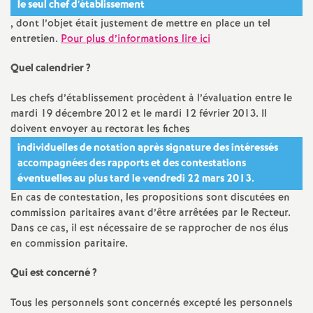
e
le seul chef d’établissement
, dont l’objet était justement de mettre en place un tel
m
entretien.
Pour plus d’informations lire ici
Quel calendrier
?
e
Les chefs d’établissement procèdent à l’évaluation entre le
n
mardi 19 décembre 2012 et le mardi 12 février 2013. Il
doivent envoyer au rectorat les fiches
t
individuelles de notation après signature des intéressés
accompagnées des rapports et des contestations
s
éventuelles au plus tard le vendredi 22 mars 2013.
En cas de contestation, les propositions sont discutées en
commission paritaires avant d’être arrêtées par le Recteur.
d
Dans ce cas, il est nécessaire de se rapprocher de nos élus
en commission paritaire.
e
Qui est concerné
?
S
Tous les personnels sont concernés excepté les personnels