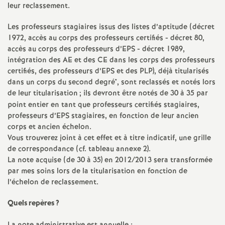
leur reclassement.
é
Les professeurs stagiaires issus des listes d’aptitude (décret
O
1972, accès au corps des professeurs certifiés - décret 80,
accès au corps des professeurs d’EPS - décret 1989,
intégration des AE et des CE dans les corps des professeurs
r
certifiés, des professeurs d’EPS et des PLP), déjà titularisés
dans un corps du second degré*, sont reclassés et notés lors
l
de leur titularisation
; ils devront être notés de 30 à 35 par
point entier en tant que professeurs certifiés stagiaires,
é
professeurs d’EPS stagiaires, en fonction de leur ancien
corps et ancien échelon.
Vous trouverez joint à cet effet et à titre indicatif, une grille
a
de correspondance (cf. tableau annexe 2).
La note acquise (de 30 à 35) en 2012/2013 sera transformée
n
par mes soins lors de la titularisation en fonction de
l’échelon de reclassement.
s
Quels repères
?
T