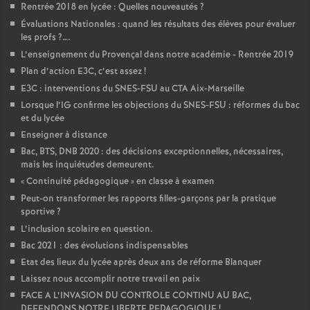
Rentrée 2018 en lycée : Quelles nouveautés
?
Évaluations Nationales : quand les résultats des élèves pour évaluer
les profs
?….
L’enseignement du Provençal dans notre académie - Rentrée 2019
Plan d’action E3C, c’est assez
!
E3C : interventions du SNES-FSU au CTA Aix-Marseille
Lorsque l’IG confirme les objections du SNES-FSU : réformes du bac
et du lycée
Enseigner à distance
Bac, BTS, DNB 2020 : des décisions exceptionnelles, nécessaires,
mais les inquiétudes demeurent.
«
Continuité pédagogique
» en classe à examen
Peut-on transformer les rapports filles-garçons par la pratique
sportive
?
L’inclusion scolaire en question.
Bac 2021 : des évolutions indispensables
Etat des lieux du lycée après deux ans de réforme Blanquer
Laissez nous accomplir notre travail en paix
FACE A L’INVASION DU CONTROLE CONTINU AU BAC,
DEFENDONS NOTRE LIBERTE PEDAGOGIQUE
!