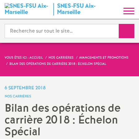
SNES-FSU Aix-
S
Marseille
y
Reche
n
d
VOUS ÊTES ICI :
ACCUEIL
NOS CARRIÈRES
AVANCEMENTS ET PROMOTIONS
BILAN DES OPÉRATIONS DE CARRIÈRE 2018 : ÉCHELON SPÉCIAL
i
c
6 SEPTEMBRE 2018
NOS CARRIÈRES
a
Bilan des opérations de
carrière 2018 : Échelon
t
Spécial
N