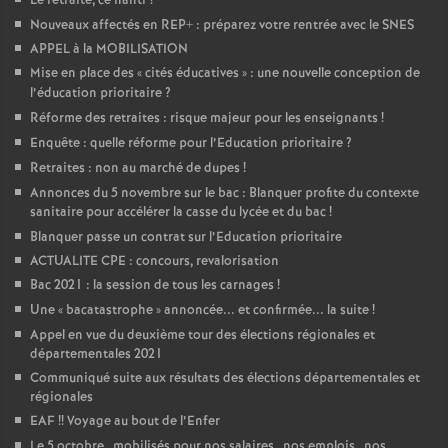
Le retraité, ce nanti
?
Nouveaux affectés en REP+ : préparez votre rentrée avec le SNES
APPEL à la MOBILISATION
Mise en place des «
cités éducatives
» : une nouvelle conception de
l’éducation prioritaire
?
Réforme des retraites : risque majeur pour les enseignants
!
Enquête : quelle réforme pour l’Education prioritaire
?
Retraites : non au marché de dupes
!
Annonces du 5 novembre sur le bac : Blanquer profite du contexte
sanitaire pour accélérer la casse du lycée et du bac
!
Blanquer passe un contrat sur l’Education prioritaire
ACTUALITE CPE : concours, revalorisation
Bac 2021 : la session de tous les carnages
!
Une «
bacatastrophe
» annoncée... et confirmée... la suite
!
Appel en vue du deuxième tour des élections régionales et
départementales 2021
Communiqué suite aux résultats des élections départementales et
régionales
EAF
!! Voyage au bout de l’Enfer
Le 5 octobre , mobilisés pour nos salaires , nos emplois , nos