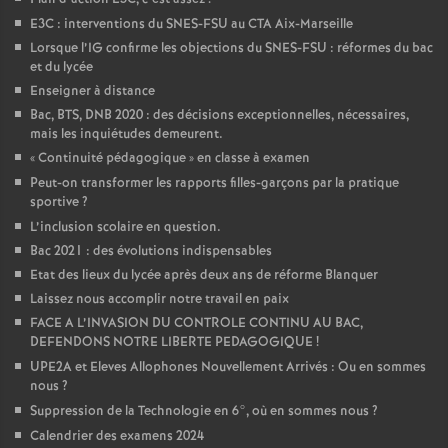
E3C : interventions du SNES-FSU au CTA Aix-Marseille
Lorsque l’IG confirme les objections du SNES-FSU : réformes du bac
et du lycée
Enseigner à distance
Bac, BTS, DNB 2020 : des décisions exceptionnelles, nécessaires,
mais les inquiétudes demeurent.
«
Continuité pédagogique
» en classe à examen
Peut-on transformer les rapports filles-garçons par la pratique
sportive
?
L’inclusion scolaire en question.
Bac 2021 : des évolutions indispensables
Etat des lieux du lycée après deux ans de réforme Blanquer
Laissez nous accomplir notre travail en paix
FACE A L’INVASION DU CONTROLE CONTINU AU BAC,
DEFENDONS NOTRE LIBERTE PEDAGOGIQUE
!
UPE2A et Eleves Allophones Nouvellement Arrivés : Ou en sommes
nous
?
Suppression de la Technologie en 6°, où en sommes nous
?
Calendrier des examens 2024