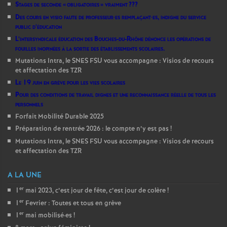
Stages de seconde «
obligatoires
» vraiment
???
Des cours en visio faute de professeur
·
es remplaçant
·
es, indigne du service
public d’éducation
L’intersyndicale éducation des Bouches-du-Rhône dénonce les opérations de
fouilles inopinées à la sortie des établissements scolaires.
Mutations Intra, le SNES FSU vous accompagne : Visios de recours
et affectation des TZR
Le 19 juin en grève pour les vies scolaires
Pour des conditions de travail dignes et une reconnaissance réelle de tous les
personnels
Forfait Mobilité Durable 2025
Préparation de rentrée 2026 : le compte n’y est pas
!
Mutations Intra, le SNES FSU vous accompagne : Visios de recours
et affectation des TZR
A LA UNE
er
1
mai 2023, c’est jour de fête, c’est jour de colère
!
er
1
Fevrier : Toutes et tous en grève
er
1
mai mobilisé
·
es
!