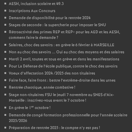
AESH, inclusion scolaire et 49.3
Inscriptions Aux Concours
Demande de disponibilité pour la rentrée 2024
Stages de seconde : la supercherie pour imposer le SNU
Rétroactivité des primes REP et REP+ pour les AED et les AESH,
comment faire la demande
?
Salaires, choc des savoirs : en grève le 6 février à MARSEILLE
Non au choc des savoirs ... Oui au choc des moyens et des salaires
Mardi 2 avril, toutes et tous en grève et dans les manifestations
Pour La Défense de l’école publique, contre le choc des savoirs
Voeux d’affectation 2024 /2025 des non titulaires
Faire face, faire front : battre l’extrême-droite dans les urnes
Rentrée chaotique, année combative
!
Stage non-titulaires FSU le jeudi 7 novembre au SNES d’Aix-
Marseille : inscrivez-vous avant le 7 octobre
!
er
En grève le 1
octobre
!
Demande de congé formation professionnelle pour l’année scolaire
2025/2026
Préparation de rentrée 2025 : le compte n’y est pas
!