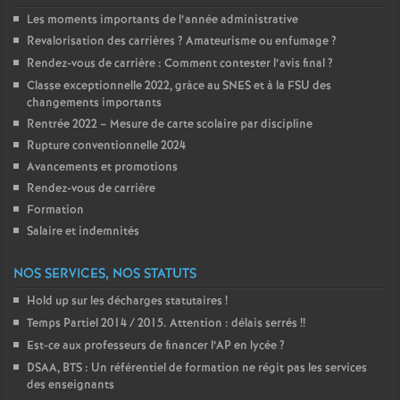
é
Les moments importants de l’année administrative
Revalorisation des carrières
? Amateurisme ou enfumage
?
Rendez-vous de carrière : Comment contester l’avis final
O
?
Classe exceptionnelle 2022, gràce au SNES et à la FSU des
changements importants
r
Rentrée 2022 – Mesure de carte scolaire par discipline
Rupture conventionnelle 2024
l
Avancements et promotions
Rendez-vous de carrière
é
Formation
Salaire et indemnités
a
NOS SERVICES, NOS STATUTS
n
Hold up sur les décharges statutaires
!
Temps Partiel 2014 / 2015. Attention : délais serrés
!!
s
Est-ce aux professeurs de financer l’AP en lycée
?
DSAA, BTS : Un référentiel de formation ne régit pas les services
T
des enseignants