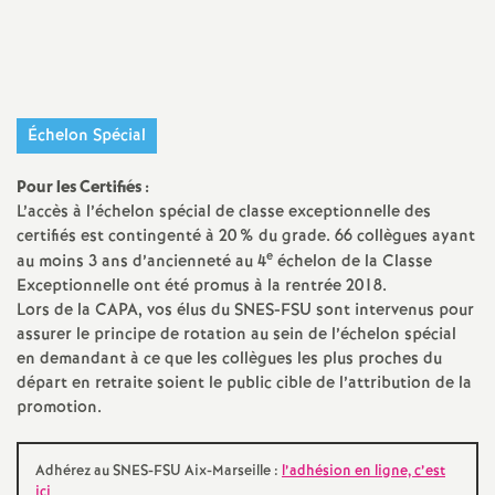
Imprimer
a
l'article
t
Échelon Spécial
i
Pour les Certifiés :
o
L’accès à l’échelon spécial de classe exceptionnelle des
certifiés est contingenté à 20
% du grade. 66 collègues ayant
n
e
au moins 3 ans d’ancienneté au 4
échelon de la Classe
Exceptionnelle ont été promus à la rentrée 2018.
Lors de la CAPA, vos élus du SNES-FSU sont intervenus pour
a
assurer le principe de rotation au sein de l’échelon spécial
en demandant à ce que les collègues les plus proches du
l
départ en retraite soient le public cible de l’attribution de la
promotion.
d
Adhérez au SNES-FSU Aix-Marseille :
l’adhésion en ligne, c’est
ici