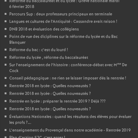
Réforme du baccalauréat et du lycée : Grève nationale mardi
6 février 2018
Parcours Sup : deux professeurs principaux en terminale
Langues et cultures de l’Antiquité : Cassandre avait raison
!
DNB 2018 et évaluation des collégiens
Point de vue des diciplines sur la réforme du lycée et du Bac
Blanquer
Réforme du bac : c’est du lourd
!
Réforme du lycée , réforme du baccalauréat
me
Sur l’enseignement de l’histoire : conférence-débat avec M
De
Cock
Conseil pédagogique : ne rien se laisser imposer dès la rentrée
!
Rentrée 2018 en lycée : Quelles nouveautés
?
Rentrée 2018 en lycée : Quelles nouveautés
?
Rentrée en lycée : préparer la rentrée 2019
? Déjà
???
Rentrée 2018 en lycée : Quelles nouveautés
?
Évaluations Nationales : quand les résultats des élèves pour évaluer
les profs
?….
L’enseignement du Provençal dans notre académie - Rentrée 2019
Plan d’action E3C, c’est assez
!