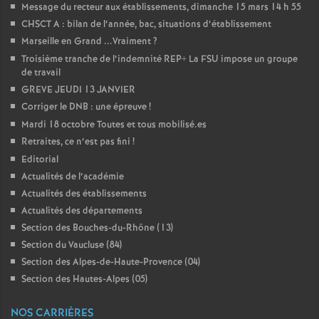
e
Message du recteur aux établissements, dimanche 15 mars 14 h 55
CHSCT A : bilan de l’année, bac, situations d’établissement
Marseille en Grand ...Vraiment
?
c
Troisième tranche de l’indemnité REP+ La FSU impose un groupe
de travail
o
GREVE JEUDI 13 JANVIER
Corriger le DNB : une épreuve
!
n
Mardi 18 octobre Toutes et tous mobilisé.es
Retraites, ce n’est pas fini
!
d
Editorial
Actualités de l’académie
d
Actualités des établissements
Actualités des départements
e
Section des Bouches-du-Rhône (13)
Section du Vaucluse (84)
g
Section des Alpes-de-Haute-Provence (04)
Section des Hautes-Alpes (05)
r
NOS CARRIÈRES