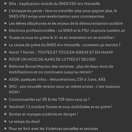
Silia : Application mobile du SNES FSU Aix Marseille
L’arnaque du pacte : face au travailler plus pour gagner plus, le
SNES-FSU exige une revalorisation sans contreparties.
Les élèves allophones et les enjeux de la démocratisation scolaire
Elections professionnelles : Le SNES et la FSU ,toujours numéro un
Toutes et tous en grève le 31 et en attendant on se mobilise
!
La caisse de grève du SNES Aix-Marseille : comment ça marche
?
Mardi 7 février : TOUTES ET TOUS EN GREVE ET EN MANIF
POUR UN MOIS DE MARS DE LUTTES ET DECISIF
Réforme Borne/Macron des retraites : plus de deux mois de
mobilisations et on continuera jusqu’au retrait
!
AESH, quelques infos : rémunérations, CDI à 3 ans, ARE
SNU : une nouvelle version pour un même projet : c’est toujours
NON
!
Contractuel
·
les sur ZR Et les TZR dans tout ça
?
Vendredi 13 octobre Toutes et tous mobilisées et en grève
!
Sorties et voyages scolaires en danger
!
Le temps du deuil
Pour en finir avec les Violences sexuelles et sexistes