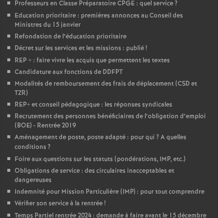
Professeurs en Classe Préparatoire CPGE : quel service
?
o
Education prioritaire : premières annonces au Conseil des
Ministres du 15 janvier
Refondation de l’éducation prioritaire
u
Décret sur les services et les missions : publié
!
REP + : faire vivre les acquis que permettent les textes
r
Candidature aux fonctions de DDFPT
Modalités de remboursement des frais de déplacement (CSD et
s
TZR)
REP+ et conseil pédagogique : les réponses syndicales
Recrutement des personnes bénéficiaires de l’obligation d’emploi
(BOE) - Rentrée 2019
Aménagement de poste, poste adapté : pour qui
? A quelles
conditions
?
Foire aux questions sur les statuts (pondérations, IMP, etc.)
Obligations de service : des circulaires inacceptables et
dangereuses
Indemnité pour Mission Particulière (IMP) : pour tout comprendre
Vérifier son service à la rentrée
!
Temps Partiel rentrée 2024 : demande à faire avant le 15 décembre