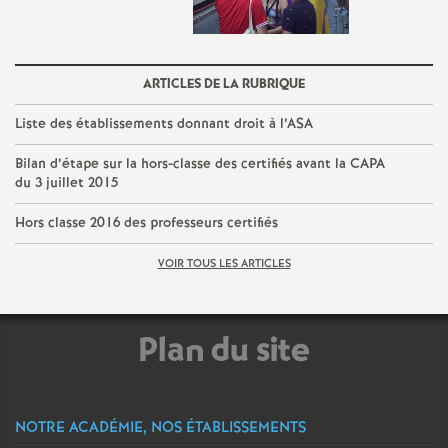
e
m
ARTICLES DE LA RUBRIQUE
e
Liste des établissements donnant droit à l’ASA
n
Bilan d’étape sur la hors-classe des certifiés avant la CAPA
du 3 juillet 2015
t
Hors classe 2016 des professeurs certifiés
s
VOIR TOUS LES ARTICLES
d
Plan du site
e
S
NOTRE ACADÉMIE, NOS ÉTABLISSEMENTS