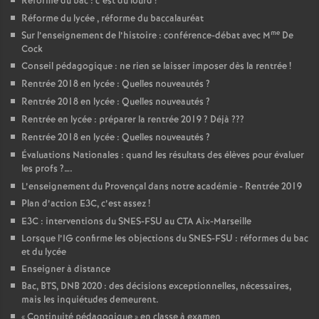
Réforme du bac : c’est du lourd
!
Réforme du lycée , réforme du baccalauréat
me
Sur l’enseignement de l’histoire : conférence-débat avec M
De
Cock
Conseil pédagogique : ne rien se laisser imposer dès la rentrée
!
Rentrée 2018 en lycée : Quelles nouveautés
?
Rentrée 2018 en lycée : Quelles nouveautés
?
Rentrée en lycée : préparer la rentrée 2019
? Déjà
???
Rentrée 2018 en lycée : Quelles nouveautés
?
Évaluations Nationales : quand les résultats des élèves pour évaluer
les profs
?….
L’enseignement du Provençal dans notre académie - Rentrée 2019
Plan d’action E3C, c’est assez
!
E3C : interventions du SNES-FSU au CTA Aix-Marseille
Lorsque l’IG confirme les objections du SNES-FSU : réformes du bac
et du lycée
Enseigner à distance
Bac, BTS, DNB 2020 : des décisions exceptionnelles, nécessaires,
mais les inquiétudes demeurent.
«
Continuité pédagogique
» en classe à examen