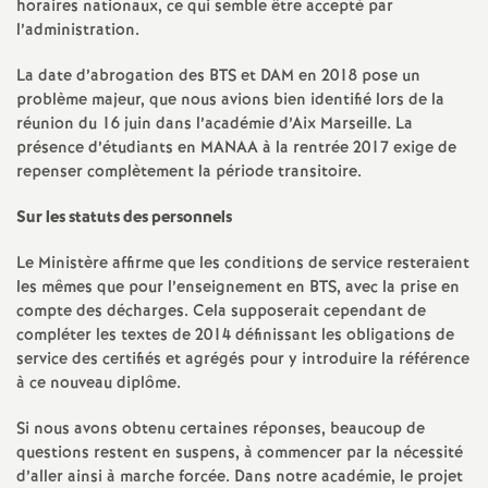
horaires nationaux, ce qui semble être accepté par
e
l’administration.
c
La date d’abrogation des BTS et DAM en 2018 pose un
problème majeur, que nous avions bien identifié lors de la
o
réunion du 16 juin dans l’académie d’Aix Marseille. La
présence d’étudiants en MANAA à la rentrée 2017 exige de
repenser complètement la période transitoire.
n
Sur les statuts des personnels
d
Le Ministère affirme que les conditions de service resteraient
les mêmes que pour l’enseignement en BTS, avec la prise en
d
compte des décharges. Cela supposerait cependant de
compléter les textes de 2014 définissant les obligations de
e
service des certifiés et agrégés pour y introduire la référence
à ce nouveau diplôme.
g
Si nous avons obtenu certaines réponses, beaucoup de
questions restent en suspens, à commencer par la nécessité
r
d’aller ainsi à marche forcée. Dans notre académie, le projet