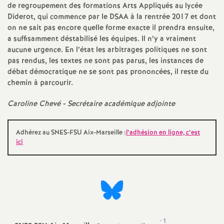
de regroupement des formations Arts Appliqués au lycée
é
Diderot, qui commence par le DSAA à la rentrée 2017 et dont
on ne sait pas encore quelle forme exacte il prendra ensuite,
O
a suffisamment déstabilisé les équipes. Il n’y a vraiment
aucune urgence. En l’état les arbitrages politiques ne sont
pas rendus, les textes ne sont pas parus, les instances de
r
débat démocratique ne se sont pas prononcées, il reste du
chemin à parcourir.
l
Caroline Chevé - Secrétaire académique adjointe
é
Adhérez au SNES-FSU Aix-Marseille :
l’adhésion en ligne, c’est
a
ici
n
s
T