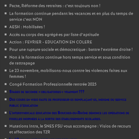
Pacte, Réforme des retraites : c’est toujours non
!
La formation continue pendant les vacances et en plus du temps de
service c’est NON
AESH : Mobilisées
!
Accès au corps des agrégé
·
es par liste d’aptitude
Action : FEVRIER - EDUCATION EN COLERE
Pour une rupture sociale et démocratique : battre l’extrême droite
!
Non à la formation continue hors temps service et sous condition
de rattrapage
Le 23 novembre, mobilisons-nous contre les violences faites aux
femmes
!
Congé Formation Professionnelle rentrée 2025
Stages de seconde «
obligatoires
» vraiment
???
Des cours en visio faute de professeur
·
es remplaçant
·
es, indigne du service
public d’éducation
L’intersyndicale éducation des Bouches-du-Rhône dénonce les opérations de
fouilles inopinées à la sortie des établissements scolaires.
Mutations Intra, le SNES FSU vous accompagne : Visios de recours
et affectation des TZR