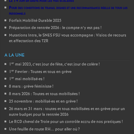
Le 19 juin en grève pour les vies scolaires
Pour des conditions de travail dignes et une reconnaissance réelle de tous les
personnels
Forfait Mobilité Durable 2025
Préparation de rentrée 2026 : le compte n’y est pas
!
Mutations Intra, le SNES FSU vous accompagne : Visios de recours
et affectation des TZR
A LA UNE
er
1
mai 2023, c’est jour de fête, c’est jour de colère
!
er
1
Fevrier : Toutes et tous en grève
er
1
mai mobilisé
·
es
!
8 mars : grève féministe
!
8 mars 2026 : Toutes et tous mobilisées
!
25 novembre : mobilisé
·
es et en grève
!
26 mars et 31 mars : toutes et tous mobilisées et en grève pour un
autre budget pour la rentrée 2026
Le RCD cheval de Troie pour un contrôle accru de nos pratiques
!
Une feuille de route RH... pour aller où
?