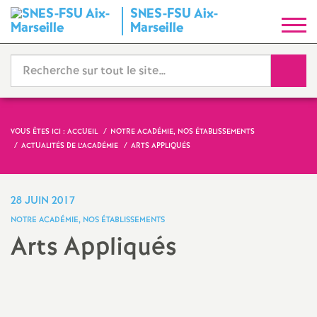
SNES-FSU Aix-
S
Marseille
y
Reche
n
d
VOUS ÊTES ICI :
ACCUEIL
NOTRE ACADÉMIE, NOS ÉTABLISSEMENTS
ACTUALITÉS DE L’ACADÉMIE
ARTS APPLIQUÉS
i
c
28 JUIN 2017
NOTRE ACADÉMIE, NOS ÉTABLISSEMENTS
a
Arts Appliqués
t
Imprimer
l'article
N