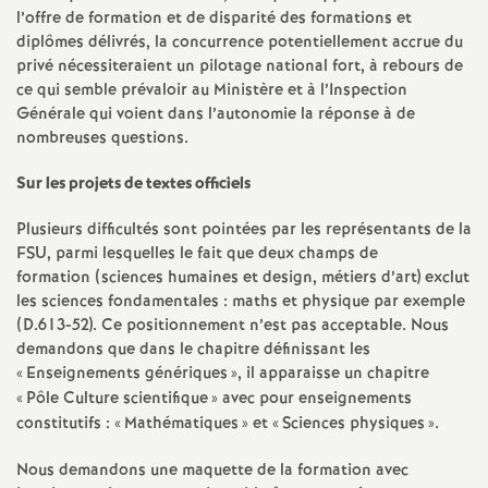
e
l’offre de formation et de disparité des formations et
diplômes délivrés, la concurrence potentiellement accrue du
m
privé nécessiteraient un pilotage national fort, à rebours de
ce qui semble prévaloir au Ministère et à l’Inspection
e
Générale qui voient dans l’autonomie la réponse à de
nombreuses questions.
n
Sur les projets de textes officiels
t
Plusieurs difficultés sont pointées par les représentants de la
FSU, parmi lesquelles le fait que deux champs de
formation (sciences humaines et design, métiers d’art) exclut
s
les sciences fondamentales : maths et physique par exemple
(D.613-52). Ce positionnement n’est pas acceptable. Nous
d
demandons que dans le chapitre définissant les
«
Enseignements génériques
», il apparaisse un chapitre
e
«
Pôle Culture scientifique
» avec pour enseignements
constitutifs : «
Mathématiques
» et «
Sciences physiques
».
S
Nous demandons une maquette de la formation avec