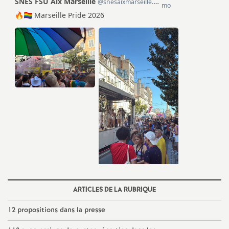
o
u
r
s
ARTICLES DE LA RUBRIQUE
12 propositions dans la presse