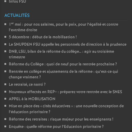
Infos FSU
ACTUALITÉS
er
1
mai : pour nos salaires, pour la paix, pour l’égalité et contre
l’extrême droite
5 décembre : début de la mobilisation
!
Le SNUPDEN FSU appelle les personnels de direction à la prudence
DNB, LSU, bilan de la réforme du collège… : agir au troisième
trimestre
Réforme du Collège : quoi de neuf pour la rentrée prochaine
?
Rentrée en collège et ajustements de la réforme : qu’est-ce qui
change vraiment
?
Le retraité, ce nanti
?
Nouveaux affectés en REP+ : préparez votre rentrée avec le SNES
APPEL à la MOBILISATION
Mise en place des «
cités éducatives
» : une nouvelle conception de
l’éducation prioritaire
?
Réforme des retraites : risque majeur pour les enseignants
!
Enquête : quelle réforme pour l’Education prioritaire
?