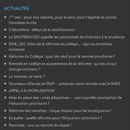
ACTUALITÉS
er
1
mai : pour nos salaires, pour la paix, pour l’égalité et contre
l’extrême droite
5 décembre : début de la mobilisation
!
Le SNUPDEN FSU appelle les personnels de direction à la prudence
DNB, LSU, bilan de la réforme du collège… : agir au troisième
trimestre
Réforme du Collège : quoi de neuf pour la rentrée prochaine
?
Rentrée en collège et ajustements de la réforme : qu’est-ce qui
change vraiment
?
Le retraité, ce nanti
?
Nouveaux affectés en REP+ : préparez votre rentrée avec le SNES
APPEL à la MOBILISATION
Mise en place des «
cités éducatives
» : une nouvelle conception de
l’éducation prioritaire
?
Réforme des retraites : risque majeur pour les enseignants
!
Enquête : quelle réforme pour l’Education prioritaire
?
Retraites : non au marché de dupes
!