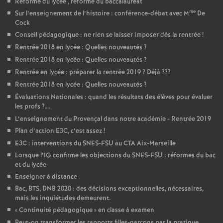
Réforme du lycée , réforme du baccalauréat
me
Sur l’enseignement de l’histoire : conférence-débat avec M
De
Cock
Conseil pédagogique : ne rien se laisser imposer dès la rentrée
!
Rentrée 2018 en lycée : Quelles nouveautés
?
Rentrée 2018 en lycée : Quelles nouveautés
?
Rentrée en lycée : préparer la rentrée 2019
? Déjà
???
Rentrée 2018 en lycée : Quelles nouveautés
?
Évaluations Nationales : quand les résultats des élèves pour évaluer
les profs
?….
L’enseignement du Provençal dans notre académie - Rentrée 2019
Plan d’action E3C, c’est assez
!
E3C : interventions du SNES-FSU au CTA Aix-Marseille
Lorsque l’IG confirme les objections du SNES-FSU : réformes du bac
et du lycée
Enseigner à distance
Bac, BTS, DNB 2020 : des décisions exceptionnelles, nécessaires,
mais les inquiétudes demeurent.
«
Continuité pédagogique
» en classe à examen
Peut-on transformer les rapports filles-garçons par la pratique