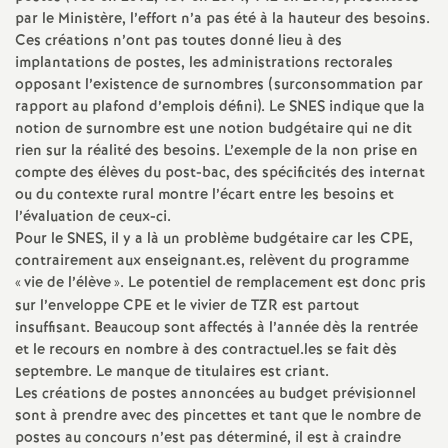
e
par le Ministère, l’effort n’a pas été à la hauteur des besoins.
Ces créations n’ont pas toutes donné lieu à des
m
implantations de postes, les administrations rectorales
opposant l’existence de surnombres (surconsommation par
e
rapport au plafond d’emplois défini). Le SNES indique que la
notion de surnombre est une notion budgétaire qui ne dit
rien sur la réalité des besoins. L’exemple de la non prise en
n
compte des élèves du post-bac, des spécificités des internat
ou du contexte rural montre l’écart entre les besoins et
t
l’évaluation de ceux-ci.
Pour le SNES, il y a là un problème budgétaire car les CPE,
s
contrairement aux enseignant.es, relèvent du programme
«
vie de l’élève
». Le potentiel de remplacement est donc pris
sur l’enveloppe CPE et le vivier de TZR est partout
d
insuffisant. Beaucoup sont affectés à l’année dès la rentrée
et le recours en nombre à des contractuel.les se fait dès
e
septembre. Le manque de titulaires est criant.
Les créations de postes annoncées au budget prévisionnel
S
sont à prendre avec des pincettes et tant que le nombre de
postes au concours n’est pas déterminé, il est à craindre