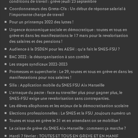
conditions de travail : grève jeudi 23 septembre
Coordonnateurs des Greta-Cfa : Un début de réponse salarial à
l’importante charge de travail
Pour un printemps 2022 des luttes
!
Urgence économique sociale et démocratique : toutes et tous en
grève et dans les manifestations le 17 mars pour la revalorisation
des salaires et des pensions
!
Audience à la DSDEN pour les AESH : qu’a fait le SNES-FSU
?
BAC 2022 : la désorganisation à son comble
Les stages syndicaux 2022-2023
Promesses et supercherie : Le 29, toutes et tous en grève et dans les
manifestations pour nos salaires
!
Silia : Application mobile du SNES FSU Aix Marseille
L’arnaque du pacte : face au travailler plus pour gagner plus, le
SNES-FSU exige une revalorisation sans contreparties.
Les élèves allophones et les enjeux de la démocratisation scolaire
Elections professionnelles : Le SNES et la FSU ,toujours numéro un
Toutes et tous en grève le 31 et en attendant on se mobilise
!
La caisse de grève du SNES Aix-Marseille : comment ça marche
?
Mardi 7 février : TOUTES ET TOUS EN GREVE ET EN MANIF