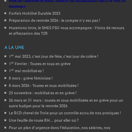
Pour des conditions de travail dignes et une reconnaissance réelle de tous les
personnels
Forfait Mobilité Durable 2025
Préparation de rentrée 2026 : le compte n’y est pas
!
Mutations Intra, le SNES FSU vous accompagne : Visios de recours
et affectation des TZR
A LA UNE
er
1
mai 2023, c’est jour de fête, c’est jour de colère
!
er
1
Fevrier : Toutes et tous en grève
er
1
mai mobilisé
·
es
!
8 mars : grève féministe
!
8 mars 2026 : Toutes et tous mobilisées
!
25 novembre : mobilisé
·
es et en grève
!
26 mars et 31 mars : toutes et tous mobilisées et en grève pour un
autre budget pour la rentrée 2026
Le RCD cheval de Troie pour un contrôle accru de nos pratiques
!
Une feuille de route RH... pour aller où
?
Pour un plan d’urgence dans l’éducation, nos salaires, nos