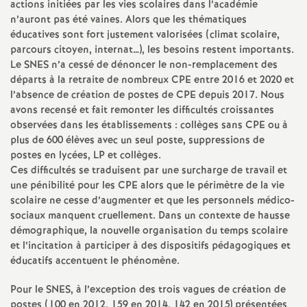
e
actions initiées par les vies scolaires dans l’académie
n’auront pas été vaines. Alors que les thématiques
s
éducatives sont fort justement valorisées (climat scolaire,
parcours citoyen, internat…), les besoins restent importants.
E
Le SNES n’a cessé de dénoncer le non-remplacement des
départs à la retraite de nombreux CPE entre 2016 et 2020 et
l’absence de création de postes de CPE depuis 2017. Nous
n
avons recensé et fait remonter les difficultés croissantes
observées dans les établissements : collèges sans CPE ou à
s
plus de 600 élèves avec un seul poste, suppressions de
postes en lycées, LP et collèges.
e
Ces difficultés se traduisent par une surcharge de travail et
une pénibilité pour les CPE alors que le périmètre de la vie
scolaire ne cesse d’augmenter et que les personnels médico-
i
sociaux manquent cruellement. Dans un contexte de hausse
démographique, la nouvelle organisation du temps scolaire
g
et l’incitation à participer à des dispositifs pédagogiques et
éducatifs accentuent le phénomène.
n
Pour le SNES, à l’exception des trois vagues de création de
postes (100 en 2012, 159 en 2014, 142 en 2015) présentées