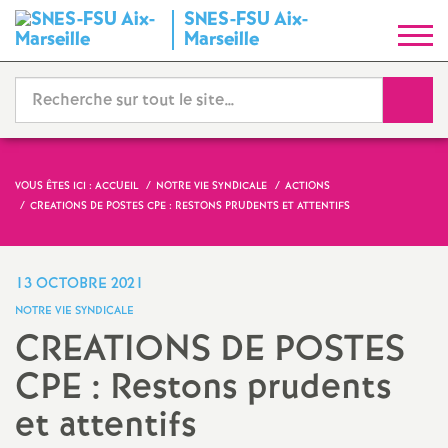
SNES-FSU Aix-
S
Marseille
y
Reche
n
d
VOUS ÊTES ICI :
ACCUEIL
NOTRE VIE SYNDICALE
ACTIONS
CREATIONS DE POSTES CPE : RESTONS PRUDENTS ET ATTENTIFS
i
c
13 OCTOBRE 2021
NOTRE VIE SYNDICALE
a
CREATIONS DE POSTES
CPE : Restons prudents
t
et attentifs
N