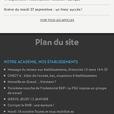
o
Grève du mardi 27 septembre : un franc succès
!
VOIR TOUS LES ARTICLES
u
r
Plan du site
s
NOTRE ACADÉMIE, NOS ÉTABLISSEMENTS
Message du recteur aux établissements, dimanche 15 mars 14 h 55
CHSCT A : bilan de l’année, bac, situations d’établissement
Marseille en Grand ...Vraiment
?
Troisième tranche de l’indemnité REP+ La FSU impose un groupe
de travail
GREVE JEUDI 13 JANVIER
Corriger le DNB : une épreuve
!
Mardi 18 octobre Toutes et tous mobilisé.es