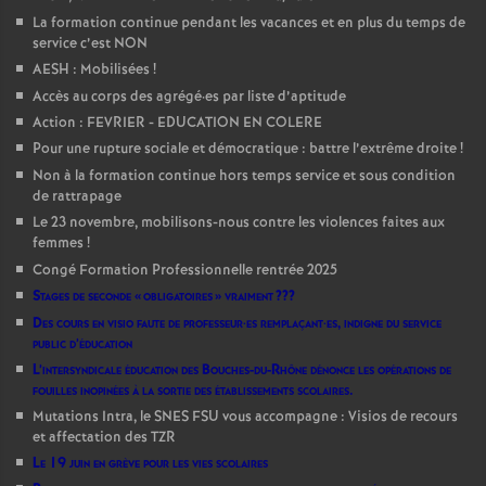
La formation continue pendant les vacances et en plus du temps de
service c’est NON
AESH : Mobilisées
!
Accès au corps des agrégé
·
es par liste d’aptitude
Action : FEVRIER - EDUCATION EN COLERE
Pour une rupture sociale et démocratique : battre l’extrême droite
!
Non à la formation continue hors temps service et sous condition
de rattrapage
Le 23 novembre, mobilisons-nous contre les violences faites aux
femmes
!
Congé Formation Professionnelle rentrée 2025
Stages de seconde «
obligatoires
» vraiment
???
Des cours en visio faute de professeur
·
es remplaçant
·
es, indigne du service
public d’éducation
L’intersyndicale éducation des Bouches-du-Rhône dénonce les opérations de
fouilles inopinées à la sortie des établissements scolaires.
Mutations Intra, le SNES FSU vous accompagne : Visios de recours
et affectation des TZR
Le 19 juin en grève pour les vies scolaires