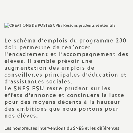
Imprimer
a
l'article
t
i
Le schéma d’emplois du programme 230
doit permettre de renforcer
l’encadrement et l’accompagnement des
o
élèves. Il semble prévoir une
augmentation des emplois de
n
conseiller.es principal.es d’éducation et
d’assistantes sociales.
a
Le SNES FSU reste prudent sur les
effets d’annonce et continuera la lutte
l
pour des moyens décents à la hauteur
des ambitions que nous portons pour
d
nos élèves.
Les nombreuses interventions du SNES et les différentes