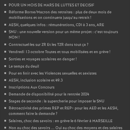
POUR UN MOIS DE MARS DE LUTTES ET DECISIF
Réforme Borne/Macron des retraites : plus de deux mois de
mobilisations et on continuera jusqu’au retrait
!
AESH, quelques infos : rémunérations, CDI à 3 ans, ARE
SNU : une nouvelle version pour un même projet : c’est toujours
NON
!
Contractuel
·
les sur ZR Et les TZR dans tout ça
?
Vendredi 13 octobre Toutes et tous mobilisées et en grève
!
Sorties et voyages scolaires en danger
!
Le temps du deuil
Pour en finir avec les Violences sexuelles et sexistes
AESH, inclusion scolaire et 49.3
Inscriptions Aux Concours
Demande de disponibilité pour la rentrée 2024
Stages de seconde : la supercherie pour imposer le SNU
Rétroactivité des primes REP et REP+ pour les AED et les AESH,
comment faire la demande
?
Salaires, choc des savoirs : en grève le 6 février à MARSEILLE
Non au choc des savoirs ... Oui au choc des moyens et des salaires