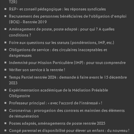
TZR)
REP+ et conseil pédagogique : les réponses syndicales
Recrutement des personnes bénéficiaires de l’obligation d’emploi
(BOE) - Rentrée 2019
Aménagement de poste, poste adapté : pour qui
? A quelles
conditions
?
Foire aux questions sur les statuts (pondérations, IMP, etc.)
Obligations de service : des circulaires inacceptables et
dangereuses
Indemnité pour Mission Particulière (IMP) : pour tout comprendre
Vérifier son service à la rentrée
!
Temps Partiel rentrée 2024 : demande à faire avant le 15 décembre
2023
Expérimentation académique de la Médiation Préalable
Obligatoire
Professeur principal : «
avec l’accord de l’intéressé
»
!
Coronavirus : prorogation des contrats et maintien des éléments
de rémunération
Postes adaptés, aménagements de poste rentrée 2025
Congé parental et disponibilité pour élever un enfant : du nouveau
!