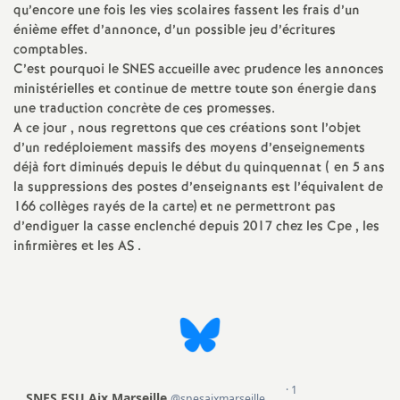
e
qu’encore une fois les vies scolaires fassent les frais d’un
énième effet d’annonce, d’un possible jeu d’écritures
comptables.
c
C’est pourquoi le SNES accueille avec prudence les annonces
ministérielles et continue de mettre toute son énergie dans
o
une traduction concrète de ces promesses.
A ce jour , nous regrettons que ces créations sont l’objet
n
d’un redéploiement massifs des moyens d’enseignements
déjà fort diminués depuis le début du quinquennat ( en 5 ans
la suppressions des postes d’enseignants est l’équivalent de
d
166 collèges rayés de la carte) et ne permettront pas
d’endiguer la casse enclenché depuis 2017 chez les Cpe , les
d
infirmières et les AS .
e
g
r