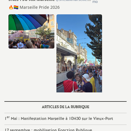
é
O
r
l
é
a
n
ARTICLES DE LA RUBRIQUE
s
er
1
Mai : Manifestation Marseille à 10H30 sur le Vieux-Port
T
17 septembre : mobilisation Fonction Publique