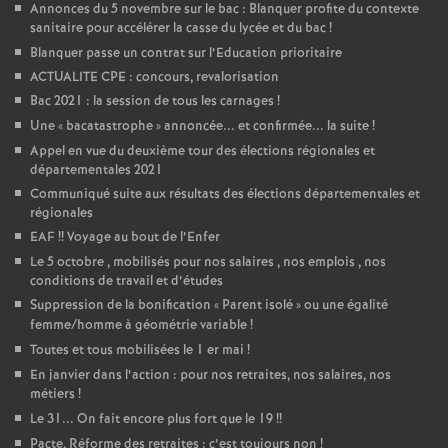
Annonces du 5 novembre sur le bac : Blanquer profite du contexte
sanitaire pour accélérer la casse du lycée et du bac
!
Blanquer passe un contrat sur l’Education prioritaire
ACTUALITE CPE : concours, revalorisation
Bac 2021 : la session de tous les carnages
!
Une «
bacatastrophe
» annoncée... et confirmée... la suite
!
Appel en vue du deuxième tour des élections régionales et
départementales 2021
Communiqué suite aux résultats des élections départementales et
régionales
EAF
!! Voyage au bout de l’Enfer
Le 5 octobre , mobilisés pour nos salaires , nos emplois , nos
conditions de travail et d’études
Suppression de la bonification «
Parent isolé
» ou une égalité
femme/homme à géométrie variable
!
Toutes et tous mobilisées le 1 er mai
!
En janvier dans l’action : pour nos retraites, nos salaires, nos
métiers
!
Le 31... On fait encore plus fort que le 19
!!
Pacte, Réforme des retraites : c’est toujours non
!