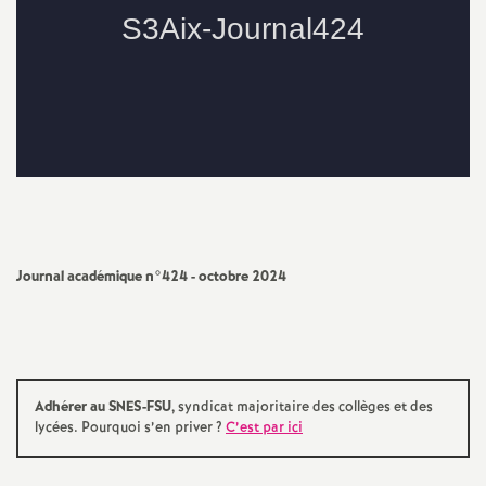
e
s
E
n
s
e
Journal académique n°424 - octobre 2024
i
g
Adhérer au SNES-FSU
, syndicat majoritaire des collèges et des
lycées. Pourquoi s’en priver
?
C’est par ici
n