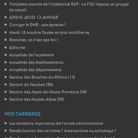
Troisième tranche de l’indemnité REP+ La FSU impose un groupe
é
de travail
GREVE JEUDI 13 JANVIER
O
Corriger le DNB : une épreuve
!
Mardi 18 octobre Toutes et tous mobilisé.es
r
Retraites, ce n’est pas fini
!
Editorial
l
Actualités de l’académie
Actualités des établissements
é
Actualités des départements
Section des Bouches-du-Rhône (13)
Section du Vaucluse (84)
a
Section des Alpes-de-Haute-Provence (04)
Section des Hautes-Alpes (05)
n
NOS CARRIÈRES
s
Les moments importants de l’année administrative
Revalorisation des carrières
? Amateurisme ou enfumage
?
T