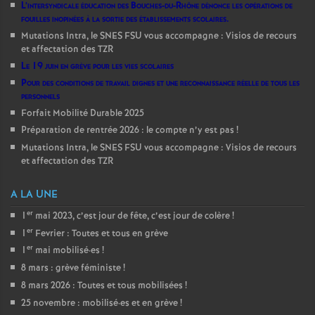
L’intersyndicale éducation des Bouches-du-Rhône dénonce les opérations de
fouilles inopinées à la sortie des établissements scolaires.
Mutations Intra, le SNES FSU vous accompagne : Visios de recours
et affectation des TZR
Le 19 juin en grève pour les vies scolaires
Pour des conditions de travail dignes et une reconnaissance réelle de tous les
personnels
Forfait Mobilité Durable 2025
Préparation de rentrée 2026 : le compte n’y est pas
!
Mutations Intra, le SNES FSU vous accompagne : Visios de recours
et affectation des TZR
A LA UNE
er
1
mai 2023, c’est jour de fête, c’est jour de colère
!
er
1
Fevrier : Toutes et tous en grève
er
1
mai mobilisé
·
es
!
8 mars : grève féministe
!
8 mars 2026 : Toutes et tous mobilisées
!
25 novembre : mobilisé
·
es et en grève
!