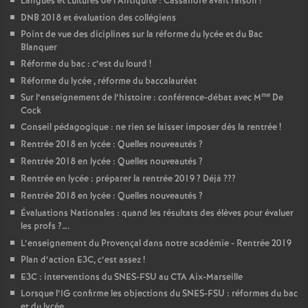
Langues et cultures de l’Antiquité : Cassandre avait raison
!
DNB 2018 et évaluation des collégiens
Point de vue des diciplines sur la réforme du lycée et du Bac
Blanquer
Réforme du bac : c’est du lourd
!
Réforme du lycée , réforme du baccalauréat
me
Sur l’enseignement de l’histoire : conférence-débat avec M
De
Cock
Conseil pédagogique : ne rien se laisser imposer dès la rentrée
!
Rentrée 2018 en lycée : Quelles nouveautés
?
Rentrée 2018 en lycée : Quelles nouveautés
?
Rentrée en lycée : préparer la rentrée 2019
? Déjà
???
Rentrée 2018 en lycée : Quelles nouveautés
?
Évaluations Nationales : quand les résultats des élèves pour évaluer
les profs
?….
L’enseignement du Provençal dans notre académie - Rentrée 2019
Plan d’action E3C, c’est assez
!
E3C : interventions du SNES-FSU au CTA Aix-Marseille
Lorsque l’IG confirme les objections du SNES-FSU : réformes du bac
et du lycée