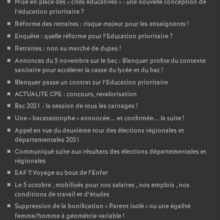
Mise en place des «
cités éducatives
» : une nouvelle conception de
l’éducation prioritaire
?
Réforme des retraites : risque majeur pour les enseignants
!
Enquête : quelle réforme pour l’Education prioritaire
?
Retraites : non au marché de dupes
!
Annonces du 5 novembre sur le bac : Blanquer profite du contexte
sanitaire pour accélérer la casse du lycée et du bac
!
Blanquer passe un contrat sur l’Education prioritaire
ACTUALITE CPE : concours, revalorisation
Bac 2021 : la session de tous les carnages
!
Une «
bacatastrophe
» annoncée... et confirmée... la suite
!
Appel en vue du deuxième tour des élections régionales et
départementales 2021
Communiqué suite aux résultats des élections départementales et
régionales
EAF
!! Voyage au bout de l’Enfer
Le 5 octobre , mobilisés pour nos salaires , nos emplois , nos
conditions de travail et d’études
Suppression de la bonification «
Parent isolé
» ou une égalité
femme/homme à géométrie variable
!