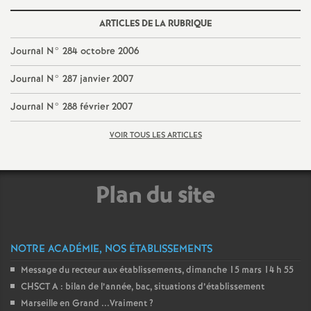
e
ARTICLES DE LA RUBRIQUE
c
Journal N° 284 octobre 2006
o
Journal N° 287 janvier 2007
Journal N° 288 février 2007
n
VOIR TOUS LES ARTICLES
d
d
Plan du site
e
NOTRE ACADÉMIE, NOS ÉTABLISSEMENTS
g
Message du recteur aux établissements, dimanche 15 mars 14 h 55
CHSCT A : bilan de l’année, bac, situations d’établissement
r
Marseille en Grand ...Vraiment
?