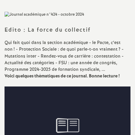
a
t
Edito : La force du collectif
i
Qui fait quoi dans la section académique - le Pacte, c’est
non
! - Protection Sociale : de quoi parle-t-on vraiment
? -
o
Mutations inter - Rendez-vous de carrière : contestation -
Actualité des catégories - FSU : une année de congrès,
Programme 2024-2025 de formation syndicale, ...
n
Voici quelques thématiques de ce journal. Bonne lecture
!
a
l
d