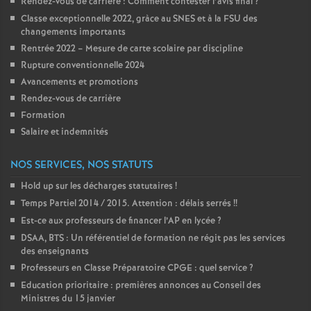
Rendez-vous de carrière : Comment contester l’avis final
?
Classe exceptionnelle 2022, gràce au SNES et à la FSU des
o
changements importants
Rentrée 2022 – Mesure de carte scolaire par discipline
u
Rupture conventionnelle 2024
Avancements et promotions
r
Rendez-vous de carrière
Formation
s
Salaire et indemnités
NOS SERVICES, NOS STATUTS
Hold up sur les décharges statutaires
!
Temps Partiel 2014 / 2015. Attention : délais serrés
!!
Est-ce aux professeurs de financer l’AP en lycée
?
DSAA, BTS : Un référentiel de formation ne régit pas les services
des enseignants
Professeurs en Classe Préparatoire CPGE : quel service
?
Education prioritaire : premières annonces au Conseil des
Ministres du 15 janvier