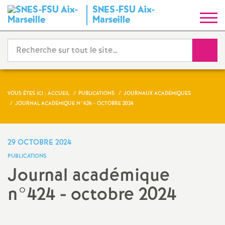
SNES-FSU Aix-
S
Marseille
y
Reche
n
d
VOUS ÊTES ICI :
ACCUEIL
PUBLICATIONS
JOURNAUX ACADÉMIQUES
JOURNAL ACADÉMIQUE N°424 - OCTOBRE 2024
i
c
29 OCTOBRE 2024
PUBLICATIONS
a
Journal académique
n°424 - octobre 2024
t
N
Imprimer
l'article