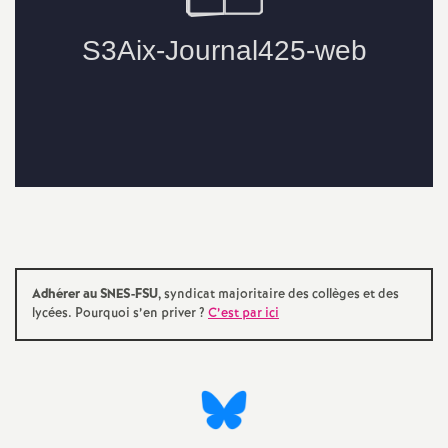
e
s
E
n
s
e
i
Adhérer au SNES-FSU
, syndicat majoritaire des collèges et des
lycées. Pourquoi s’en priver
?
C’est par ici
g
n