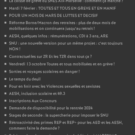
La caisse de grève du SNES Aix-Marseille : comment ça marche
?
Mardi 7 février : TOUTES ET TOUS EN GREVE ET EN MANIF
POUR UN MOIS DE MARS DE LUTTES ET DECISIF
Réforme Borne/Macron des retraites : plus de deux mois de
mobilisations et on continuera jusqu’au retrait
!
AESH, quelques infos : rémunérations, CDI à 3 ans, ARE
SNU : une nouvelle version pour un même projet : c’est toujours
NON
!
Contractuel
·
les sur ZR Et les TZR dans tout ça
?
Vendredi 13 octobre Toutes et tous mobilisées et en grève
!
Sorties et voyages scolaires en danger
!
Le temps du deuil
Pour en finir avec les Violences sexuelles et sexistes
AESH, inclusion scolaire et 49.3
Inscriptions Aux Concours
Demande de disponibilité pour la rentrée 2024
Stages de seconde : la supercherie pour imposer le SNU
Rétroactivité des primes REP et REP+ pour les AED et les AESH,
comment faire la demande
?