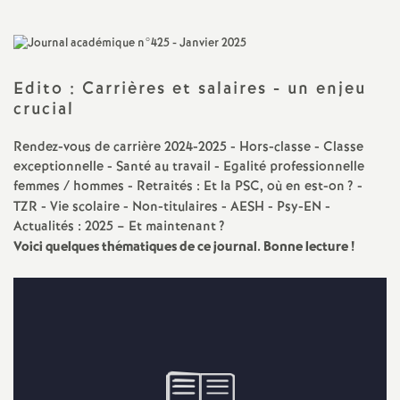
a
t
Edito : Carrières et salaires - un enjeu
crucial
i
Rendez-vous de carrière 2024-2025 - Hors-classe - Classe
o
exceptionnelle - Santé au travail - Egalité professionnelle
femmes / hommes - Retraités : Et la PSC, où en est-on
? -
TZR - Vie scolaire - Non-titulaires - AESH - Psy-EN -
n
Actualités : 2025 – Et maintenant
?
Voici quelques thématiques de ce journal. Bonne lecture
!
a
l
d