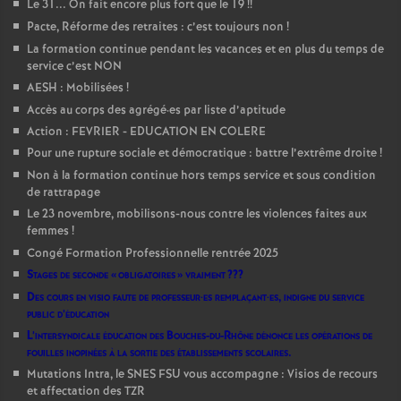
Le 31... On fait encore plus fort que le 19
!!
Pacte, Réforme des retraites : c’est toujours non
!
La formation continue pendant les vacances et en plus du temps de
service c’est NON
AESH : Mobilisées
!
Accès au corps des agrégé
·
es par liste d’aptitude
Action : FEVRIER - EDUCATION EN COLERE
Pour une rupture sociale et démocratique : battre l’extrême droite
!
Non à la formation continue hors temps service et sous condition
de rattrapage
Le 23 novembre, mobilisons-nous contre les violences faites aux
femmes
!
Congé Formation Professionnelle rentrée 2025
Stages de seconde «
obligatoires
» vraiment
???
Des cours en visio faute de professeur
·
es remplaçant
·
es, indigne du service
public d’éducation
L’intersyndicale éducation des Bouches-du-Rhône dénonce les opérations de
fouilles inopinées à la sortie des établissements scolaires.
Mutations Intra, le SNES FSU vous accompagne : Visios de recours
et affectation des TZR