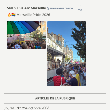
e
m
e
n
t
s
d
e
ARTICLES DE LA RUBRIQUE
S
Journal N° 284 octobre 2006