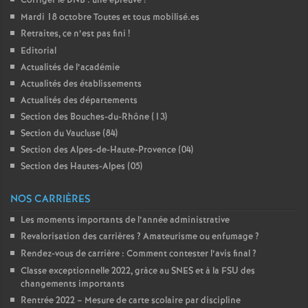
Corriger le DNB : une épreuve
!
é
Mardi 18 octobre Toutes et tous mobilisé.es
Retraites, ce n’est pas fini
!
O
Editorial
Actualités de l’académie
Actualités des établissements
r
Actualités des départements
Section des Bouches-du-Rhône (13)
l
Section du Vaucluse (84)
Section des Alpes-de-Haute-Provence (04)
é
Section des Hautes-Alpes (05)
a
NOS CARRIÈRES
Les moments importants de l’année administrative
n
Revalorisation des carrières
? Amateurisme ou enfumage
?
Rendez-vous de carrière : Comment contester l’avis final
?
s
Classe exceptionnelle 2022, gràce au SNES et à la FSU des
changements importants
T
Rentrée 2022 – Mesure de carte scolaire par discipline