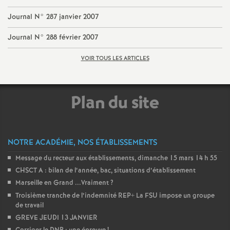
e
Journal N° 287 janvier 2007
c
Journal N° 288 février 2007
o
VOIR TOUS LES ARTICLES
n
Plan du site
d
d
NOTRE ACADÉMIE, NOS ÉTABLISSEMENTS
Message du recteur aux établissements, dimanche 15 mars 14 h 55
e
CHSCT A : bilan de l’année, bac, situations d’établissement
Marseille en Grand ...Vraiment
?
g
Troisième tranche de l’indemnité REP+ La FSU impose un groupe
de travail
r
GREVE JEUDI 13 JANVIER