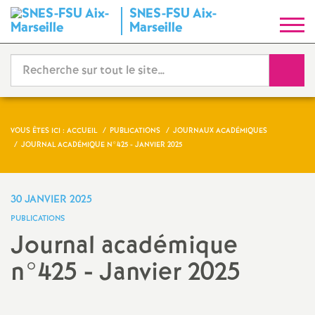
SNES-FSU Aix-
S
Marseille
y
Reche
n
d
VOUS ÊTES ICI :
ACCUEIL
PUBLICATIONS
JOURNAUX ACADÉMIQUES
JOURNAL ACADÉMIQUE N°425 - JANVIER 2025
i
c
30 JANVIER 2025
PUBLICATIONS
a
Journal académique
n°425 - Janvier 2025
t
N
Imprimer
l'article