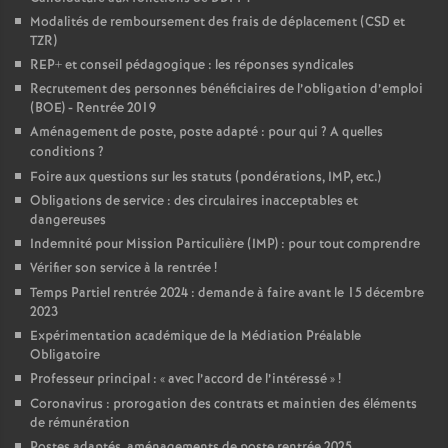
Modalités de remboursement des frais de déplacement (CSD et
TZR)
REP+ et conseil pédagogique : les réponses syndicales
Recrutement des personnes bénéficiaires de l’obligation d’emploi
(BOE) - Rentrée 2019
Aménagement de poste, poste adapté : pour qui
? A quelles
conditions
?
Foire aux questions sur les statuts (pondérations, IMP, etc.)
Obligations de service : des circulaires inacceptables et
dangereuses
Indemnité pour Mission Particulière (IMP) : pour tout comprendre
Vérifier son service à la rentrée
!
Temps Partiel rentrée 2024 : demande à faire avant le 15 décembre
2023
Expérimentation académique de la Médiation Préalable
Obligatoire
Professeur principal : «
avec l’accord de l’intéressé
»
!
Coronavirus : prorogation des contrats et maintien des éléments
de rémunération
Postes adaptés, aménagements de poste rentrée 2025