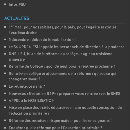
Infos FSU
ACTUALITÉS
er
1
mai : pour nos salaires, pour la paix, pour l’égalité et contre
l’extrême droite
5 décembre : début de la mobilisation
!
Le SNUPDEN FSU appelle les personnels de direction à la prudence
DNB, LSU, bilan de la réforme du collège… : agir au troisième
trimestre
Réforme du Collège : quoi de neuf pour la rentrée prochaine
?
Rentrée en collège et ajustements de la réforme : qu’est-ce qui
change vraiment
?
Le retraité, ce nanti
?
Nouveaux affectés en REP+ : préparez votre rentrée avec le SNES
APPEL à la MOBILISATION
Mise en place des «
cités éducatives
» : une nouvelle conception de
l’éducation prioritaire
?
Réforme des retraites : risque majeur pour les enseignants
!
Enquête : quelle réforme pour l’Education prioritaire
?