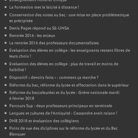
Enseignement Moral et Civique
La formation met la laïcité à distance
!
Conservation des notes au bac : une mise en place problématique
et précipitée
Denis Paget répond au SE-UNSA
Rentrée 2016 : les enjeux
La rentrée 2016 des professeurs documentalistes
Évaluation des élèves en collège : les enseignants restent libres de
leurs choix
!
Evaluation des élèves en collège : plus de travail et moins de
lisibilité
!
Dispositif «
devoirs faits
» : comment ça marche
?
Réforme du bac, réforme du lycée et affectation dans le supérieur
Réforme du baccalauréat et du lycée : Grève nationale mardi
6 février 2018
Parcours Sup : deux professeurs principaux en terminale
Langues et cultures de l’Antiquité : Cassandre avait raison
!
DNB 2018 et évaluation des collégiens
Point de vue des diciplines sur la réforme du lycée et du Bac
Blanquer