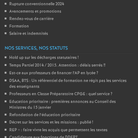
Rupture conventionnelle 2024
o
Avancements et promotions
Rendez-vous de carrière
u
Formation
Salaire et indemnités
r
NOS SERVICES, NOS STATUTS
s
Hold up sur les décharges statutaires
!
Temps Partiel 2014 / 2015. Attention : délais serrés
!!
Est-ce aux professeurs de financer l’AP en lycée
?
DSAA, BTS : Un référentiel de formation ne régit pas les services
des enseignants
Professeurs en Classe Préparatoire CPGE : quel service
?
Education prioritaire : premières annonces au Conseil des
Ministres du 15 janvier
Refondation de l’éducation prioritaire
Décret sur les services et les missions : publié
!
REP + : faire vivre les acquis que permettent les textes
Candidature aux fonctions de DDFPT