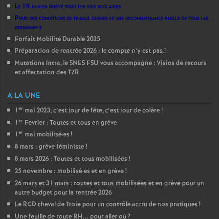
Le 19 juin en grève pour les vies scolaires
Pour des conditions de travail dignes et une reconnaissance réelle de tous les
personnels
Forfait Mobilité Durable 2025
Préparation de rentrée 2026 : le compte n’y est pas
!
Mutations Intra, le SNES FSU vous accompagne : Visios de recours
et affectation des TZR
A LA UNE
er
1
mai 2023, c’est jour de fête, c’est jour de colère
!
er
1
Fevrier : Toutes et tous en grève
er
1
mai mobilisé
·
es
!
8 mars : grève féministe
!
8 mars 2026 : Toutes et tous mobilisées
!
25 novembre : mobilisé
·
es et en grève
!
26 mars et 31 mars : toutes et tous mobilisées et en grève pour un
autre budget pour la rentrée 2026
Le RCD cheval de Troie pour un contrôle accru de nos pratiques
!
Une feuille de route RH... pour aller où
?