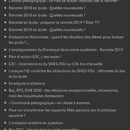
Conseil pédagogique : ne rien se laisser imposer dès la rentrée
!
Rentrée 2018 en lycée : Quelles nouveautés
?
Rentrée 2018 en lycée : Quelles nouveautés
?
Rentrée en lycée : préparer la rentrée 2019
? Déjà
???
Rentrée 2018 en lycée : Quelles nouveautés
?
Évaluations Nationales : quand les résultats des élèves pour évaluer
les profs
?….
L’enseignement du Provençal dans notre académie - Rentrée 2019
Plan d’action E3C, c’est assez
!
E3C : interventions du SNES-FSU au CTA Aix-Marseille
Lorsque l’IG confirme les objections du SNES-FSU : réformes du bac
et du lycée
Enseigner à distance
Bac, BTS, DNB 2020 : des décisions exceptionnelles, nécessaires,
mais les inquiétudes demeurent.
«
Continuité pédagogique
» en classe à examen
Peut-on transformer les rapports filles-garçons par la pratique
sportive
?
L’inclusion scolaire en question.