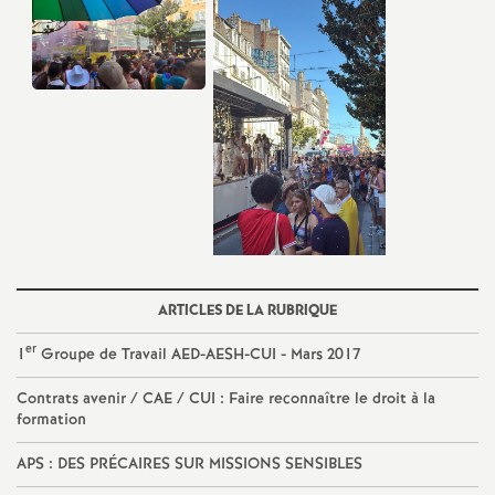
e
c
o
n
d
d
ARTICLES DE LA RUBRIQUE
e
er
1
Groupe de Travail AED-AESH-CUI - Mars 2017
Contrats avenir / CAE / CUI : Faire reconnaître le droit à la
g
formation
r
APS : DES PRÉCAIRES SUR MISSIONS SENSIBLES