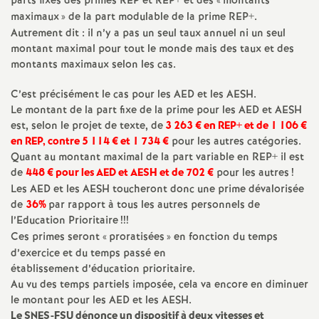
e
parts fixes des primes REP et REP+ et des «
montants
maximaux
» de la part modulable de la prime REP+.
s
Autrement dit : il n’y a pas un seul taux annuel ni un seul
montant maximal pour tout le monde mais des taux et des
montants maximaux selon les cas.
E
C’est précisément le cas pour les AED et les AESH.
n
Le montant de la part fixe de la prime pour les AED et AESH
est, selon le projet de texte, de
3 263 € en REP+ et de 1 106 €
s
en REP, contre 5 114 € et 1 734 €
pour les autres catégories.
Quant au montant maximal de la part variable en REP+ il est
de
448 € pour les AED et AESH et de 702
€
pour les autres
!
e
Les AED et les AESH toucheront donc une prime dévalorisée
de
36%
par rapport à tous les autres personnels de
i
l’Education Prioritaire
!!!
Ces primes seront «
proratisées
» en fonction du temps
g
d’exercice et du temps passé en
établissement d’éducation prioritaire.
n
Au vu des temps partiels imposée, cela va encore en diminuer
le montant pour les AED et les AESH.
Le SNES-FSU dénonce un dispositif à deux vitesses et