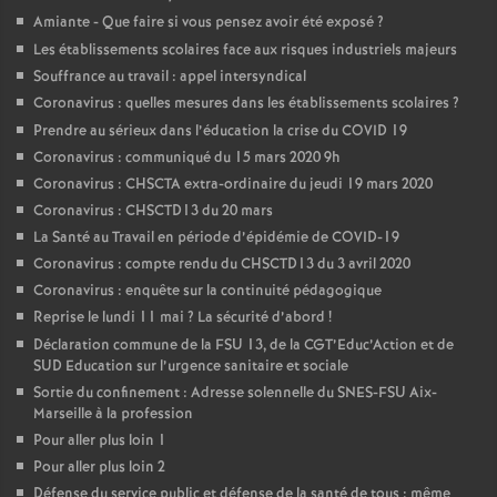
Amiante - Que faire si vous pensez avoir été exposé
?
Les établissements scolaires face aux risques industriels majeurs
Souffrance au travail : appel intersyndical
Coronavirus : quelles mesures dans les établissements scolaires
?
Prendre au sérieux dans l’éducation la crise du COVID 19
Coronavirus : communiqué du 15 mars 2020 9h
Coronavirus : CHSCTA extra-ordinaire du jeudi 19 mars 2020
Coronavirus : CHSCTD13 du 20 mars
La Santé au Travail en période d’épidémie de COVID-19
Coronavirus : compte rendu du CHSCTD13 du 3 avril 2020
Coronavirus : enquête sur la continuité pédagogique
Reprise le lundi 11 mai
? La sécurité d’abord
!
Déclaration commune de la FSU 13, de la CGT’Educ’Action et de
SUD Education sur l’urgence sanitaire et sociale
Sortie du confinement : Adresse solennelle du SNES-FSU Aix-
Marseille à la profession
Pour aller plus loin 1
Pour aller plus loin 2
Défense du service public et défense de la santé de tous : même