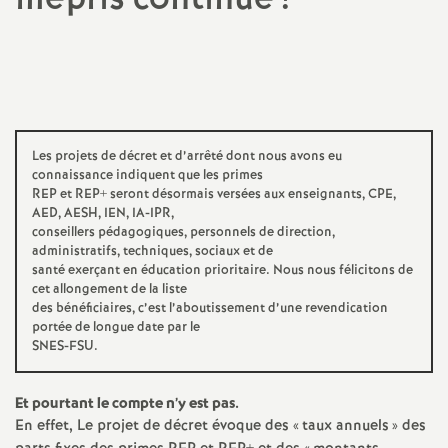
a
Imprimer
l'article
t
i
Les projets de décret et d’arrêté dont nous avons eu
connaissance indiquent que les primes
o
REP et REP+ seront désormais versées aux enseignants, CPE,
AED, AESH, IEN, IA-IPR,
n
conseillers pédagogiques, personnels de direction,
administratifs, techniques, sociaux et de
santé exerçant en éducation prioritaire. Nous nous félicitons de
a
cet allongement de la liste
des bénéficiaires, c’est l’aboutissement d’une revendication
portée de longue date par le
l
SNES-FSU.
d
Et pourtant le compte n’y est pas.
En effet, Le projet de décret évoque des «
taux annuels
» des