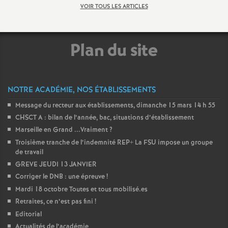
VOIR TOUS LES ARTICLES
é
O
Plan du site
r
l
NOTRE ACADÉMIE, NOS ÉTABLISSEMENTS
Message du recteur aux établissements, dimanche 15 mars 14 h 55
é
CHSCT A : bilan de l’année, bac, situations d’établissement
Marseille en Grand ...Vraiment
?
a
Troisième tranche de l’indemnité REP+ La FSU impose un groupe
de travail
GREVE JEUDI 13 JANVIER
n
Corriger le DNB : une épreuve
!
Mardi 18 octobre Toutes et tous mobilisé.es
s
Retraites, ce n’est pas fini
!
Editorial
T
Actualités de l’académie