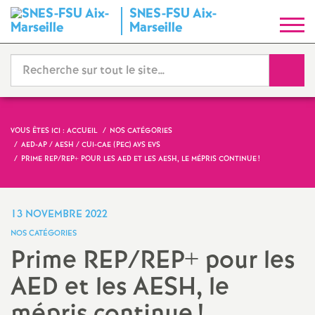
SNES-FSU Aix-
S
Marseille
y
Reche
n
d
VOUS ÊTES ICI :
ACCUEIL
NOS CATÉGORIES
AED-AP / AESH / CUI-CAE (PEC) AVS EVS
i
PRIME REP/REP+ POUR LES AED ET LES AESH, LE MÉPRIS CONTINUE
!
c
13 NOVEMBRE 2022
a
NOS CATÉGORIES
Prime REP/REP+ pour les
t
AED et les AESH, le
N
mépris continue
!