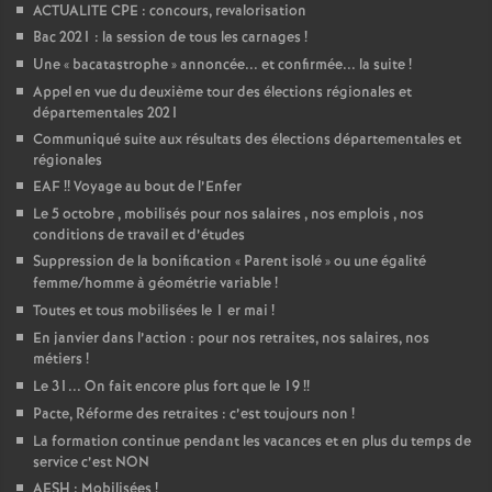
ACTUALITE CPE : concours, revalorisation
Bac 2021 : la session de tous les carnages
!
Une «
bacatastrophe
» annoncée... et confirmée... la suite
!
Appel en vue du deuxième tour des élections régionales et
départementales 2021
Communiqué suite aux résultats des élections départementales et
régionales
EAF
!! Voyage au bout de l’Enfer
Le 5 octobre , mobilisés pour nos salaires , nos emplois , nos
conditions de travail et d’études
Suppression de la bonification «
Parent isolé
» ou une égalité
femme/homme à géométrie variable
!
Toutes et tous mobilisées le 1 er mai
!
En janvier dans l’action : pour nos retraites, nos salaires, nos
métiers
!
Le 31... On fait encore plus fort que le 19
!!
Pacte, Réforme des retraites : c’est toujours non
!
La formation continue pendant les vacances et en plus du temps de
service c’est NON
AESH : Mobilisées
!