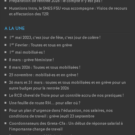
Préparation de rentrée 2026 : le compte n’y est pas
!
Mutations Intra, le SNES FSU vous accompagne : Visios de recours
et affectation des TZR
A LA UNE
er
1
mai 2023, c’est jour de fête, c’est jour de colère
!
er
1
Fevrier : Toutes et tous en grève
er
1
mai mobilisé
·
es
!
8 mars : grève féministe
!
8 mars 2026 : Toutes et tous mobilisées
!
25 novembre : mobilisé
·
es et en grève
!
26 mars et 31 mars : toutes et tous mobilisées et en grève pour un
autre budget pour la rentrée 2026
Le RCD cheval de Troie pour un contrôle accru de nos pratiques
!
Une feuille de route RH... pour aller où
?
Pour un plan d’urgence dans l’éducation, nos salaires, nos
conditions de travail : grève jeudi 23 septembre
Coordonnateurs des Greta-Cfa : Un début de réponse salarial à
l’importante charge de travail