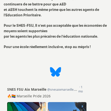
e
continuera de se battre pour que AED
et AESH touchent la même prime que les autres agents de
m
l’Education Prioritaire.
e
Pour le SNES-FSU, Il n’est pas acceptable que les économies de
moyens soient supportées
par les agents les plus précaires de l’éducation nationale.
n
Pour une école réellement inclusive, stop au mépris
!
t
s
d
e
S