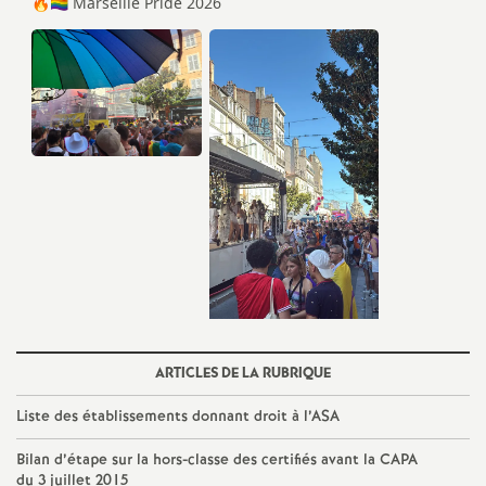
e
c
o
n
d
d
e
ARTICLES DE LA RUBRIQUE
g
Liste des établissements donnant droit à l’ASA
r
Bilan d’étape sur la hors-classe des certifiés avant la CAPA
du 3 juillet 2015