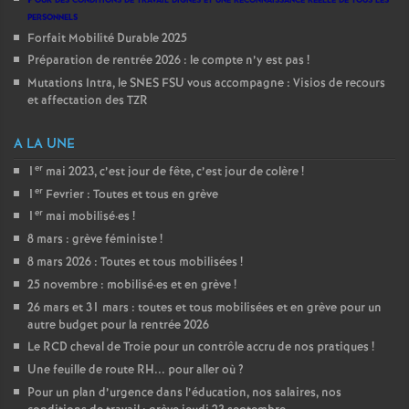
personnels
Forfait Mobilité Durable 2025
Préparation de rentrée 2026 : le compte n’y est pas
!
Mutations Intra, le SNES FSU vous accompagne : Visios de recours
et affectation des TZR
A LA UNE
er
1
mai 2023, c’est jour de fête, c’est jour de colère
!
er
1
Fevrier : Toutes et tous en grève
er
1
mai mobilisé
·
es
!
8 mars : grève féministe
!
8 mars 2026 : Toutes et tous mobilisées
!
25 novembre : mobilisé
·
es et en grève
!
26 mars et 31 mars : toutes et tous mobilisées et en grève pour un
autre budget pour la rentrée 2026
Le RCD cheval de Troie pour un contrôle accru de nos pratiques
!
Une feuille de route RH... pour aller où
?
Pour un plan d’urgence dans l’éducation, nos salaires, nos