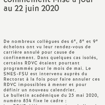
au 22 juin 2020
a
Imprimer
t
l'article
i
e
e
e
De nombreux collègues des 6
, 8
et 9
o
échelons ont vu leur rendez-vous de
carrière annulé pour cause de
n
confinement. Dans quelques cas isolés,
certains RDVC étaient pourtant
a
programmés pour le mois de mai. Le
SNES-FSU est intervenu auprès du
l
Rectorat à la fois pour faire annuler ces
RDVC impossibles à mener et pour
définir un nouveau calendrier.
d
Le bulletin académique du 25 mai 2020,
numéro 854 fixe le cadre :