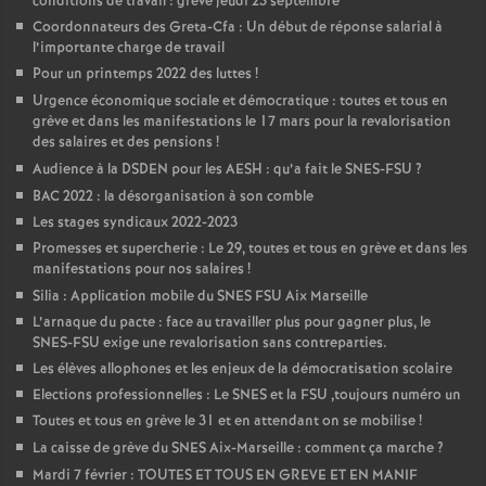
conditions de travail : grève jeudi 23 septembre
Coordonnateurs des Greta-Cfa : Un début de réponse salarial à
l’importante charge de travail
Pour un printemps 2022 des luttes
!
Urgence économique sociale et démocratique : toutes et tous en
grève et dans les manifestations le 17 mars pour la revalorisation
des salaires et des pensions
!
Audience à la DSDEN pour les AESH : qu’a fait le SNES-FSU
?
BAC 2022 : la désorganisation à son comble
Les stages syndicaux 2022-2023
Promesses et supercherie : Le 29, toutes et tous en grève et dans les
manifestations pour nos salaires
!
Silia : Application mobile du SNES FSU Aix Marseille
L’arnaque du pacte : face au travailler plus pour gagner plus, le
SNES-FSU exige une revalorisation sans contreparties.
Les élèves allophones et les enjeux de la démocratisation scolaire
Elections professionnelles : Le SNES et la FSU ,toujours numéro un
Toutes et tous en grève le 31 et en attendant on se mobilise
!
La caisse de grève du SNES Aix-Marseille : comment ça marche
?
Mardi 7 février : TOUTES ET TOUS EN GREVE ET EN MANIF