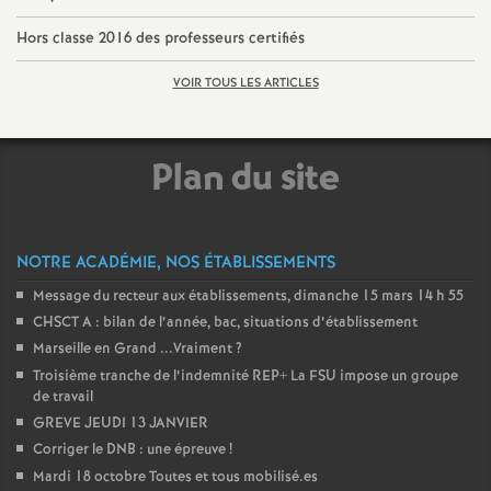
é
Hors classe 2016 des professeurs certifiés
O
VOIR TOUS LES ARTICLES
r
Plan du site
l
é
NOTRE ACADÉMIE, NOS ÉTABLISSEMENTS
Message du recteur aux établissements, dimanche 15 mars 14 h 55
a
CHSCT A : bilan de l’année, bac, situations d’établissement
Marseille en Grand ...Vraiment
?
n
Troisième tranche de l’indemnité REP+ La FSU impose un groupe
de travail
s
GREVE JEUDI 13 JANVIER
Corriger le DNB : une épreuve
!
T
Mardi 18 octobre Toutes et tous mobilisé.es