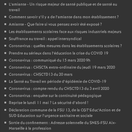
L’amiante - Un risque majeur de santé publique et de santé au
travail
Comment savoir s’il y a de l’amiante dans mon établissement
?
Amiante - Que faire si vous pensez avoir été exposé
?
Les établissements scolaires face aux risques industriels majeurs
Souffrance au travail : appel intersyndical
Coronavirus : quelles mesures dans les établissements scolaires
?
Prendre au sérieux dans l’éducation la crise du COVID 19
Coronavirus : communiqué du 15 mars 2020 9h
Coronavirus : CHSCTA extra-ordinaire du jeudi 19 mars 2020
Coronavirus : CHSCTD13 du 20 mars
La Santé au Travail en période d’épidémie de COVID-19
Coronavirus : compte rendu du CHSCTD13 du 3 avril 2020
Coronavirus : enquête sur la continuité pédagogique
Reprise le lundi 11 mai
? La sécurité d’abord
!
Déclaration commune de la FSU 13, de la CGT’Educ’Action et de
SUD Education sur l’urgence sanitaire et sociale
Sortie du confinement : Adresse solennelle du SNES-FSU Aix-
Marseille à la profession