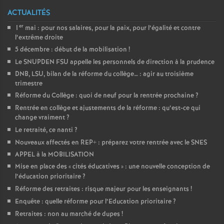
ACTUALITÉS
er
1
mai : pour nos salaires, pour la paix, pour l’égalité et contre
l’extrême droite
5 décembre : début de la mobilisation
!
Le SNUPDEN FSU appelle les personnels de direction à la prudence
DNB, LSU, bilan de la réforme du collège… : agir au troisième
trimestre
Réforme du Collège : quoi de neuf pour la rentrée prochaine
?
Rentrée en collège et ajustements de la réforme : qu’est-ce qui
change vraiment
?
Le retraité, ce nanti
?
Nouveaux affectés en REP+ : préparez votre rentrée avec le SNES
APPEL à la MOBILISATION
Mise en place des «
cités éducatives
» : une nouvelle conception de
l’éducation prioritaire
?
Réforme des retraites : risque majeur pour les enseignants
!
Enquête : quelle réforme pour l’Education prioritaire
?
Retraites : non au marché de dupes
!