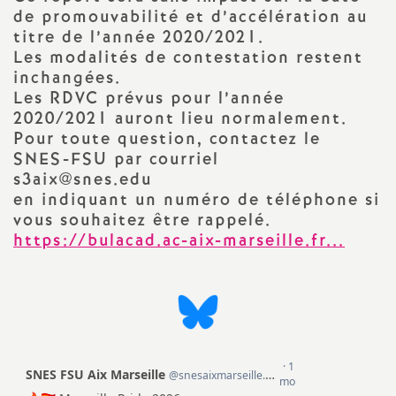
e
de promouvabilité et d’accélération au
titre de l’année 2020/2021.
m
Les modalités de contestation restent
inchangées.
e
Les RDVC prévus pour l’année
2020/2021 auront lieu normalement.
n
Pour toute question, contactez le
SNES-FSU par courriel
s3aix@snes.edu
t
en indiquant un numéro de téléphone si
vous souhaitez être rappelé.
s
https://bulacad.ac-aix-marseille.fr...
d
e
S