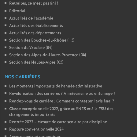
Retraites, ce n’est pas fini
!
o
Editorial
Actualités de l’académie
u
Actualités des établissements
Actualités des départements
Section des Bouches-du-Rhône (13)
r
Section du Vaucluse (84)
Section des Alpes-de-Haute-Provence (04)
s
Section des Hautes-Alpes (05)
NOS CARRIÈRES
Les moments importants de l’année administrative
Revalorisation des carrières
? Amateurisme ou enfumage
?
Rendez-vous de carrière : Comment contester l’avis final
?
Classe exceptionnelle 2022, gràce au SNES et à la FSU des
changements importants
Rentrée 2022 – Mesure de carte scolaire par discipline
Rupture conventionnelle 2024
Avancements et promotions