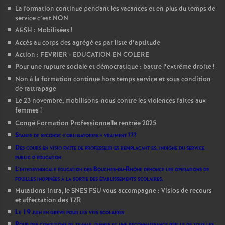
La formation continue pendant les vacances et en plus du temps de
service c’est NON
AESH : Mobilisées
!
Accès au corps des agrégé
·
es par liste d’aptitude
Action : FEVRIER - EDUCATION EN COLERE
Pour une rupture sociale et démocratique : battre l’extrême droite
!
Non à la formation continue hors temps service et sous condition
de rattrapage
Le 23 novembre, mobilisons-nous contre les violences faites aux
femmes
!
Congé Formation Professionnelle rentrée 2025
Stages de seconde «
obligatoires
» vraiment
???
Des cours en visio faute de professeur
·
es remplaçant
·
es, indigne du service
public d’éducation
L’intersyndicale éducation des Bouches-du-Rhône dénonce les opérations de
fouilles inopinées à la sortie des établissements scolaires.
Mutations Intra, le SNES FSU vous accompagne : Visios de recours
et affectation des TZR
Le 19 juin en grève pour les vies scolaires
Pour des conditions de travail dignes et une reconnaissance réelle de tous les