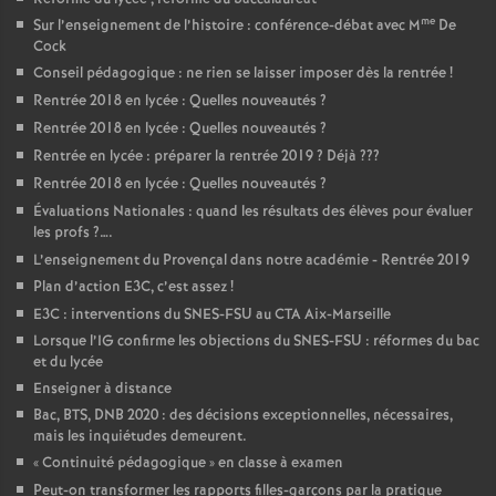
me
Sur l’enseignement de l’histoire : conférence-débat avec M
De
Cock
Conseil pédagogique : ne rien se laisser imposer dès la rentrée
!
Rentrée 2018 en lycée : Quelles nouveautés
?
Rentrée 2018 en lycée : Quelles nouveautés
?
Rentrée en lycée : préparer la rentrée 2019
? Déjà
???
Rentrée 2018 en lycée : Quelles nouveautés
?
Évaluations Nationales : quand les résultats des élèves pour évaluer
les profs
?….
L’enseignement du Provençal dans notre académie - Rentrée 2019
Plan d’action E3C, c’est assez
!
E3C : interventions du SNES-FSU au CTA Aix-Marseille
Lorsque l’IG confirme les objections du SNES-FSU : réformes du bac
et du lycée
Enseigner à distance
Bac, BTS, DNB 2020 : des décisions exceptionnelles, nécessaires,
mais les inquiétudes demeurent.
«
Continuité pédagogique
» en classe à examen
Peut-on transformer les rapports filles-garçons par la pratique