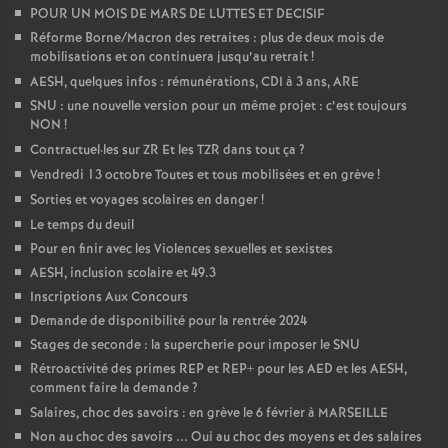
POUR UN MOIS DE MARS DE LUTTES ET DECISIF
Réforme Borne/Macron des retraites : plus de deux mois de
mobilisations et on continuera jusqu’au retrait
!
AESH, quelques infos : rémunérations, CDI à 3 ans, ARE
SNU : une nouvelle version pour un même projet : c’est toujours
NON
!
Contractuel
·
les sur ZR Et les TZR dans tout ça
?
Vendredi 13 octobre Toutes et tous mobilisées et en grève
!
Sorties et voyages scolaires en danger
!
Le temps du deuil
Pour en finir avec les Violences sexuelles et sexistes
AESH, inclusion scolaire et 49.3
Inscriptions Aux Concours
Demande de disponibilité pour la rentrée 2024
Stages de seconde : la supercherie pour imposer le SNU
Rétroactivité des primes REP et REP+ pour les AED et les AESH,
comment faire la demande
?
Salaires, choc des savoirs : en grève le 6 février à MARSEILLE
Non au choc des savoirs ... Oui au choc des moyens et des salaires