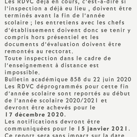
e
Les RDVC déjà en cours, c’est-à-dire si
l’inspection a déjà eu lieu , doivent être
s
terminés avant la fin de l’année
scolaire
; les entretiens avec les chefs
E
d’établissement doivent donc se tenir y
compris hors présentiel et les
n
documents d’évaluation doivent être
remontés au rectorat.
Toute inspection dans le cadre de
s
l’enseignement à distance est
impossible.
e
Bulletin académique 858 du 22 juin 2020
Les RDVC déprogrammés pour cette fin
i
d’année scolaire sont reportés au début
de l’année scolaire 2020/2021 et
g
devront être achevés pour le
17 décembre 2020.
Les notifications devront être
n
communiquées pour le
15 janvier 2021.
Ce report sera sans impact sur la date