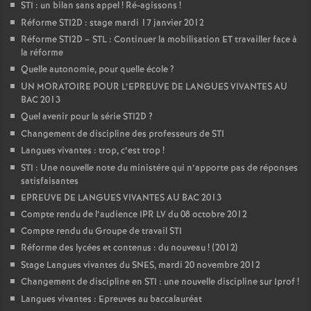
STI : un bilan sans appel
! Ré-agissons
!
Réforme STI2D : stage mardi 17 janvier 2012
Réforme STI2D – STL : Continuer la mobilisation ET travailler face à
la réforme
Quelle autonomie, pour quelle école
?
UN MORATOIRE POUR L’EPREUVE DE LANGUES VIVANTES AU
BAC 2013
Quel avenir pour la série STI2D
?
Changement de discipline des professeurs de STI
Langues vivantes : trop, c’est trop
!
STI : Une nouvelle note du ministére qui n’apporte pas de réponses
satisfaisantes
EPREUVE DE LANGUES VIVANTES AU BAC 2013
Compte rendu de l’audience IPR LV du 08 octobre 2012
Compte rendu du Groupe de travail STI
Réforme des lycées et contenus : du nouveau
! (2012)
Stage Langues vivantes du SNES, mardi 20 novembre 2012
Changement de discipline en STI : une nouvelle discipline sur Iprof
!
Langues vivantes : Epreuves au baccalauréat