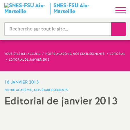
SNES-FSU Aix-
S
Marseille
y
Reche
n
d
VOUS ÊTES ICI :
ACCUEIL
NOTRE ACADÉMIE, NOS ÉTABLISSEMENTS
EDITORIAL
EDITORIAL DE JANVIER 2013
i
c
16 JANVIER 2013
NOTRE ACADÉMIE, NOS ÉTABLISSEMENTS
a
Editorial de janvier 2013
t
Imprimer
l'article
N