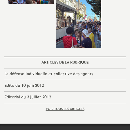
é
O
r
l
ARTICLES DE LA RUBRIQUE
é
La défense individuelle et collective des agents
a
Edito du 10 juin 2012
n
Editorial du 3 juillet 2012
VOIR TOUS LES ARTICLES
s
T