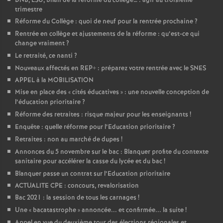
DNB, LSU, bilan de la réforme du collège… : agir au troisième
trimestre
Réforme du Collège : quoi de neuf pour la rentrée prochaine
?
Rentrée en collège et ajustements de la réforme : qu’est-ce qui
change vraiment
?
Le retraité, ce nanti
?
Nouveaux affectés en REP+ : préparez votre rentrée avec le SNES
APPEL à la MOBILISATION
Mise en place des «
cités éducatives
» : une nouvelle conception de
l’éducation prioritaire
?
Réforme des retraites : risque majeur pour les enseignants
!
Enquête : quelle réforme pour l’Education prioritaire
?
Retraites : non au marché de dupes
!
Annonces du 5 novembre sur le bac : Blanquer profite du contexte
sanitaire pour accélérer la casse du lycée et du bac
!
Blanquer passe un contrat sur l’Education prioritaire
ACTUALITE CPE : concours, revalorisation
Bac 2021 : la session de tous les carnages
!
Une «
bacatastrophe
» annoncée... et confirmée... la suite
!
Appel en vue du deuxième tour des élections régionales et