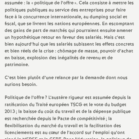
e
assumée : la «
politique de l’offre
». Cela consiste à mettre les
politiques publiques au service des entreprises pour faire
s
face à la concurrence internationale, au dumping social et
fiscal, que se livrent les nations européennes. En escomptant
E
des gains de part de marchés qui pourraient ensuite amener
un hypothétique retour en faveur des salariés. Mais c’est
n
bien aujourd’hui que les salariés subissent les effets concrets
et bien réels de la crise : chômage de masse, pouvoir d’achat
en baisse, explosion des inégalités de revenu et de
s
patrimoine.
e
C’est bien plutôt d’une relance par la demande dont nous
aurions besoin.
i
Politique de l’offre
? L’austère rigueur est assumée depuis la
ratification du Traité européen TSCG et le vote du budget
g
2013
; la baisse du coût du travail et de la dépense publique
est recherchée depuis le Pacte de compétitivité
; la
n
flexibilisation du marché du travail et la facilitation des
licenciements est au cœur de l’accord sur l’emploi qu’ont