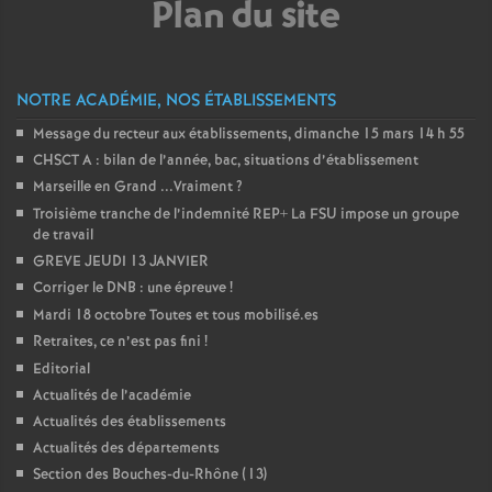
Plan du site
o
u
NOTRE ACADÉMIE, NOS ÉTABLISSEMENTS
Message du recteur aux établissements, dimanche 15 mars 14 h 55
r
CHSCT A : bilan de l’année, bac, situations d’établissement
Marseille en Grand ...Vraiment
?
s
Troisième tranche de l’indemnité REP+ La FSU impose un groupe
de travail
GREVE JEUDI 13 JANVIER
Corriger le DNB : une épreuve
!
Mardi 18 octobre Toutes et tous mobilisé.es
Retraites, ce n’est pas fini
!
Editorial
Actualités de l’académie
Actualités des établissements
Actualités des départements
Section des Bouches-du-Rhône (13)