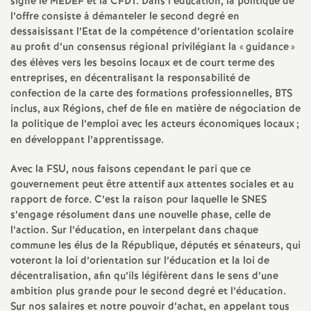
e
signé le MEDEF et la CFDT. Dans l’éducation, la politique de
l’offre consiste à démanteler le second degré en
dessaisissant l’Etat de la compétence d’orientation scolaire
m
au profit d’un consensus régional privilégiant la «
guidance
»
des élèves vers les besoins locaux et de court terme des
e
entreprises, en décentralisant la responsabilité de
confection de la carte des formations professionnelles, BTS
n
inclus, aux Régions, chef de file en matière de négociation de
la politique de l’emploi avec les acteurs économiques locaux
;
en développant l’apprentissage.
t
Avec la FSU, nous faisons cependant le pari que ce
s
gouvernement peut être attentif aux attentes sociales et au
rapport de force. C’est la raison pour laquelle le SNES
d
s’engage résolument dans une nouvelle phase, celle de
l’action. Sur l’éducation, en interpelant dans chaque
commune les élus de la République, députés et sénateurs, qui
e
voteront la loi d’orientation sur l’éducation et la loi de
décentralisation, afin qu’ils légifèrent dans le sens d’une
S
ambition plus grande pour le second degré et l’éducation.
Sur nos salaires et notre pouvoir d’achat, en appelant tous