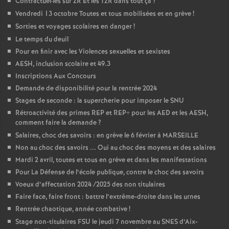
Contractuel
·
les sur ZR Et les TZR dans tout ça
?
Vendredi 13 octobre Toutes et tous mobilisées et en grève
!
Sorties et voyages scolaires en danger
!
Le temps du deuil
Pour en finir avec les Violences sexuelles et sexistes
AESH, inclusion scolaire et 49.3
Inscriptions Aux Concours
Demande de disponibilité pour la rentrée 2024
Stages de seconde : la supercherie pour imposer le SNU
Rétroactivité des primes REP et REP+ pour les AED et les AESH,
comment faire la demande
?
Salaires, choc des savoirs : en grève le 6 février à MARSEILLE
Non au choc des savoirs ... Oui au choc des moyens et des salaires
Mardi 2 avril, toutes et tous en grève et dans les manifestations
Pour La Défense de l’école publique, contre le choc des savoirs
Voeux d’affectation 2024 /2025 des non titulaires
Faire face, faire front : battre l’extrême-droite dans les urnes
Rentrée chaotique, année combative
!
Stage non-titulaires FSU le jeudi 7 novembre au SNES d’Aix-