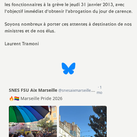
e
les fonctionnaires à la grève le jeudi 31 janvier 2013, avec
l’objectif immédiat d’obtenir l’abrogation du jour de carence.
c
Soyons nombreux à porter ces attentes à destination de nos
ministres et de nos élus.
o
Laurent Tramoni
n
d
d
e
g
r