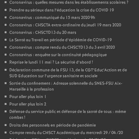
Coronavirus : quelles mesures dans les établissements scolaires
?
Prendre au sérieux dans l’éducation la crise du COVID 19
Coronavirus : communiqué du 15 mars 2020 9h
Coronavirus : CHSCTA extra-ordinaire du jeudi 19 mars 2020
Coronavirus : CHSCTD13 du 20 mars
La Santé au Travail en période d’épidémie de COVID-19
Coronavirus : compte rendu du CHSCTD13 du 3 avril 2020
Coronavirus : enquête sur la continuité pédagogique
Reprise le lundi 11 mai
? La sécurité d’abord
!
Déclaration commune de la FSU 13, de la CGT’Educ’Action et de
SUD Education sur l’urgence sanitaire et sociale
Sortie du confinement : Adresse solennelle du SNES-FSU Aix-
Marseille à la profession
Pour aller plus loin 1
Pour aller plus loin 2
Défense du service public et défense de la santé de tous : même
combat
!
Droits des personnels en période de pandémie
Compte rendu du CHSCT Académique du mercredi 29 / 04 /20