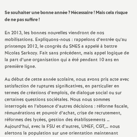
a
Se souhaiter une bonne année
? Nécessaire
! Mais cela risque
de ne pas suffire
!
t
En 2013, les bonnes nouvelles viendront de nos
mobilisations. Expliquons-nous : rappelons d’entrée qu’au
i
printemps 2012, le congrès du SNES a appelé à battre
Nicolas Sarkozy. Fait sans précédent, mais appel logique de
o
la part d’une organisation qui a été pendant 10 ans en
première ligne.
n
Au début de cette année scolaire, nous avons pris acte avec
satisfaction de ruptures significatives, en particulier en
a
termes de créations d’emplois, de dialogue social ou sur
certaines questions sociétales. Nous nous sommes
l
interrogés en l’absence d’autres décisions : réforme fiscale,
rémunérations et pouvoir d’achat, crise de recrutement,
d
réformes des lycées, gestion des établissements …
Aujourd’hui, avec la FSU et d’autres, UNEF, CGT,… nous
alertons la population sur une orientation maintenant