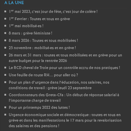
A LA UNE
er
1
mai 2023, c’est jour de fête, c’est jour de colère
!
er
1
Fevrier : Toutes et tous en grève
er
1
mai mobilisé
·
es
!
8 mars : grève féministe
!
8 mars 2026 : Toutes et tous mobilisées
!
25 novembre : mobilisé
·
es et en grève
!
26 mars et 31 mars : toutes et tous mobilisées et en grève pour un
autre budget pour la rentrée 2026
Le RCD cheval de Troie pour un contrôle accru de nos pratiques
!
Une feuille de route RH... pour aller où
?
Pour un plan d’urgence dans l’éducation, nos salaires, nos
conditions de travail : grève jeudi 23 septembre
Coordonnateurs des Greta-Cfa : Un début de réponse salarial à
l’importante charge de travail
Pour un printemps 2022 des luttes
!
Urgence économique sociale et démocratique : toutes et tous en
grève et dans les manifestations le 17 mars pour la revalorisation
des salaires et des pensions
!