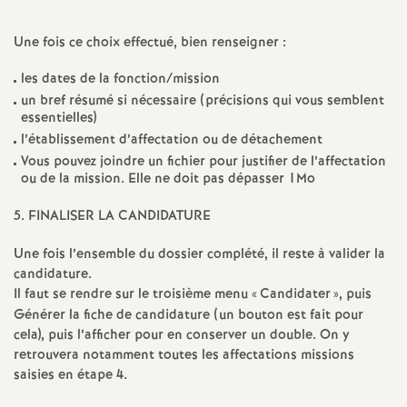
e
Une fois ce choix effectué, bien renseigner :
m
les dates de la fonction/mission
e
un bref résumé si nécessaire (précisions qui vous semblent
essentielles)
n
l’établissement d’affectation ou de détachement
Vous pouvez joindre un fichier pour justifier de l’affectation
ou de la mission. Elle ne doit pas dépasser 1Mo
t
5. FINALISER LA CANDIDATURE
s
Une fois l’ensemble du dossier complété, il reste à valider la
candidature.
d
Il faut se rendre sur le troisième menu «
Candidater
», puis
Générer la fiche de candidature (un bouton est fait pour
e
cela), puis l’afficher pour en conserver un double. On y
retrouvera notamment toutes les affectations missions
S
saisies en étape 4.