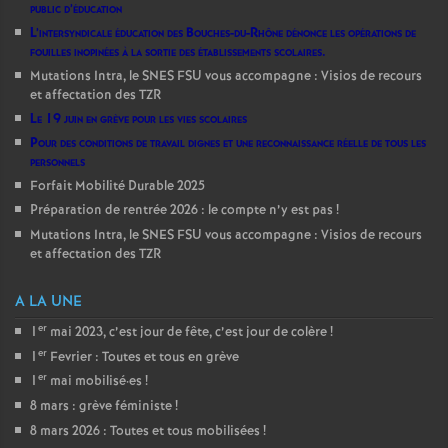
public d’éducation
L’intersyndicale éducation des Bouches-du-Rhône dénonce les opérations de
fouilles inopinées à la sortie des établissements scolaires.
Mutations Intra, le SNES FSU vous accompagne : Visios de recours
et affectation des TZR
Le 19 juin en grève pour les vies scolaires
Pour des conditions de travail dignes et une reconnaissance réelle de tous les
personnels
Forfait Mobilité Durable 2025
Préparation de rentrée 2026 : le compte n’y est pas
!
Mutations Intra, le SNES FSU vous accompagne : Visios de recours
et affectation des TZR
A LA UNE
er
1
mai 2023, c’est jour de fête, c’est jour de colère
!
er
1
Fevrier : Toutes et tous en grève
er
1
mai mobilisé
·
es
!
8 mars : grève féministe
!
8 mars 2026 : Toutes et tous mobilisées
!