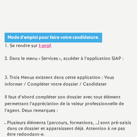
Imprimer
a
l'article
t
Mode d’emploi pour faire votre candidature.
i
1. Se rendre sur
I-prof
.
o
2. Dans le menu «
Services
», accéder à l’application SIAP :
n
3. Trois Menus existent dans cette application : Vous
informer / Compléter votre dossier / Candidater
a
Il faut d’abord compléter son dossier avec tout élément
l
permettant l’appréciation de la valeur professionnelle de
l’agent. Deux remarques :
d
Plusieurs éléments (parcours, formations, …) sont pré-saisis
dans ce dossier et apparaissent déjà. Attention à ne pas
être redondant-e.