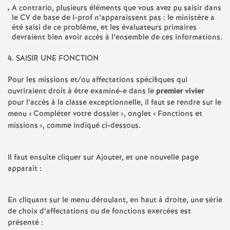
e
A contrario, plusieurs éléments que vous avez pu saisir dans
le CV de base de I-prof n’apparaissent pas : le ministère a
s
été saisi de ce problème, et les évaluateurs primaires
devraient bien avoir accès à l’ensemble de ces informations.
E
4. SAISIR UNE FONCTION
n
Pour les missions et/ou affectations spécifiques qui
ouvriraient droit à être examiné-e dans le
premier vivier
s
pour l’accès à la classe exceptionnelle, il faut se rendre sur le
menu «
Compléter votre dossier
», onglet «
Fonctions et
e
missions
», comme indiqué ci-dessous.
i
Il faut ensuite cliquer sur Ajouter, et une nouvelle page
apparaît :
g
En cliquant sur le menu déroulant, en haut à droite, une série
n
de choix d’affectations ou de fonctions exercées est
présenté :