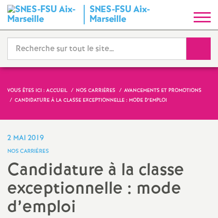
SNES-FSU Aix-
S
Marseille
y
Reche
n
d
VOUS ÊTES ICI :
ACCUEIL
NOS CARRIÈRES
AVANCEMENTS ET PROMOTIONS
CANDIDATURE À LA CLASSE EXCEPTIONNELLE : MODE D’EMPLOI
i
c
2 MAI 2019
NOS CARRIÈRES
a
Candidature à la classe
exceptionnelle : mode
t
d’emploi
N