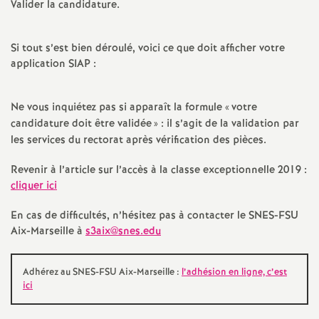
Valider la candidature.
e
c
Si tout s’est bien déroulé, voici ce que doit afficher votre
application SIAP :
o
Ne vous inquiétez pas si apparaît la formule «
votre
n
candidature doit être validée
» : il s’agit de la validation par
les services du rectorat après vérification des pièces.
d
Revenir à l’article sur l’accès à la classe exceptionnelle 2019 :
cliquer ici
d
En cas de difficultés, n’hésitez pas à contacter le SNES-FSU
e
Aix-Marseille à
s3aix@snes.edu
g
Adhérez au SNES-FSU Aix-Marseille :
l’adhésion en ligne, c’est
ici
r