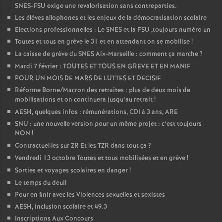
SNES-FSU exige une revalorisation sans contreparties.
Les élèves allophones et les enjeux de la démocratisation scolaire
Elections professionnelles : Le SNES et la FSU ,toujours numéro un
Toutes et tous en grève le 31 et en attendant on se mobilise
!
La caisse de grève du SNES Aix-Marseille : comment ça marche
?
Mardi 7 février : TOUTES ET TOUS EN GREVE ET EN MANIF
POUR UN MOIS DE MARS DE LUTTES ET DECISIF
Réforme Borne/Macron des retraites : plus de deux mois de
mobilisations et on continuera jusqu’au retrait
!
AESH, quelques infos : rémunérations, CDI à 3 ans, ARE
SNU : une nouvelle version pour un même projet : c’est toujours
NON
!
Contractuel
·
les sur ZR Et les TZR dans tout ça
?
Vendredi 13 octobre Toutes et tous mobilisées et en grève
!
Sorties et voyages scolaires en danger
!
Le temps du deuil
Pour en finir avec les Violences sexuelles et sexistes
AESH, inclusion scolaire et 49.3
Inscriptions Aux Concours