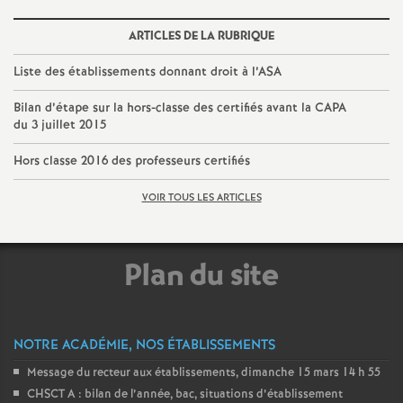
o
ARTICLES DE LA RUBRIQUE
Liste des établissements donnant droit à l’ASA
u
Bilan d’étape sur la hors-classe des certifiés avant la CAPA
r
du 3 juillet 2015
Hors classe 2016 des professeurs certifiés
s
VOIR TOUS LES ARTICLES
Plan du site
NOTRE ACADÉMIE, NOS ÉTABLISSEMENTS
Message du recteur aux établissements, dimanche 15 mars 14 h 55
CHSCT A : bilan de l’année, bac, situations d’établissement