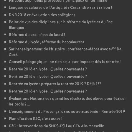
Parcours Sup : deux professeurs principaux en terminale
Langues et cultures de l’Antiquité : Cassandre avait raison
!
DNB 2018 et évaluation des collégiens
Point de vue des diciplines sur la réforme du lycée et du Bac
Blanquer
Réforme du bac : c’est du lourd
!
Réforme du lycée , réforme du baccalauréat
me
Sur l’enseignement de l’histoire : conférence-débat avec M
De
Cock
Conseil pédagogique : ne rien se laisser imposer dès la rentrée
!
Rentrée 2018 en lycée : Quelles nouveautés
?
Rentrée 2018 en lycée : Quelles nouveautés
?
Rentrée en lycée : préparer la rentrée 2019
? Déjà
???
Rentrée 2018 en lycée : Quelles nouveautés
?
Évaluations Nationales : quand les résultats des élèves pour évaluer
les profs
?….
L’enseignement du Provençal dans notre académie - Rentrée 2019
Plan d’action E3C, c’est assez
!
E3C : interventions du SNES-FSU au CTA Aix-Marseille