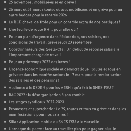
25 novembre : mobilisé
·
es et en grève
!
26 mars et 31 mars : toutes et tous mobilisées et en grève pour un
autre budget pour la rentrée 2026
Le RCD cheval de Troie pour un contrôle accru de nos pratiques
!
Une feuille de route RH... pour aller où
?
Pour un plan d’urgence dans l’éducation, nos salaires, nos
conditions de travail : grève jeudi 23 septembre
Coordonnateurs des Greta-Cfa : Un début de réponse salarial à
l’importante charge de travail
Pour un printemps 2022 des luttes
!
Urgence économique sociale et démocratique : toutes et tous en
grève et dans les manifestations le 17 mars pour la revalorisation
des salaires et des pensions
!
Audience à la DSDEN pour les AESH : qu’a fait le SNES-FSU
?
BAC 2022 : la désorganisation à son comble
Les stages syndicaux 2022-2023
Promesses et supercherie : Le 29, toutes et tous en grève et dans les
manifestations pour nos salaires
!
Silia : Application mobile du SNES FSU Aix Marseille
L’arnaque du pacte : face au travailler plus pour gagner plus, le