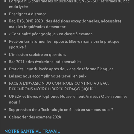
Lorsque l’IG confirme les objections du SNES-FSU : réformes du bac
et du lycée
Enseigner à distance
Bac, BTS, DNB 2020 : des décisions exceptionnelles, nécessaires,
mais les inquiétudes demeurent.
«
Continuité pédagogique
» en classe à examen
Peut-on transformer les rapports filles-garçons par la pratique
sportive
?
L’inclusion scolaire en question.
Bac 2021 : des évolutions indispensables
Etat des lieux du lycée après deux ans de réforme Blanquer
Laissez nous accomplir notre travail en paix
FACE A L’INVASION DU CONTROLE CONTINU AU BAC,
DEFENDONS NOTRE LIBERTE PEDAGOGIQUE
!
UPE2A et Eleves Allophones Nouvellement Arrivés : Ou en sommes
nous
?
Suppression de la Technologie en 6°, où en sommes nous
?
Calendrier des examens 2024
NOTRE SANTÉ AU TRAVAIL