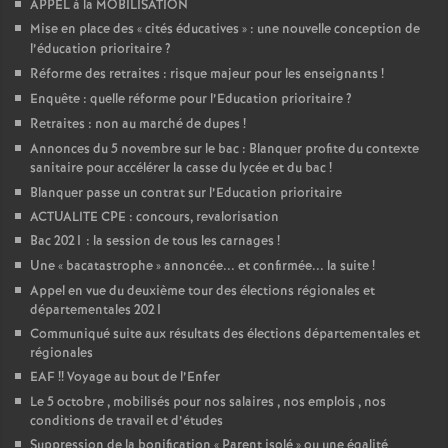
APPEL à la MOBILISATION
Mise en place des «
cités éducatives
» : une nouvelle conception de
l’éducation prioritaire
?
Réforme des retraites : risque majeur pour les enseignants
!
Enquête : quelle réforme pour l’Education prioritaire
?
Retraites : non au marché de dupes
!
Annonces du 5 novembre sur le bac : Blanquer profite du contexte
sanitaire pour accélérer la casse du lycée et du bac
!
Blanquer passe un contrat sur l’Education prioritaire
ACTUALITE CPE : concours, revalorisation
Bac 2021 : la session de tous les carnages
!
Une «
bacatastrophe
» annoncée... et confirmée... la suite
!
Appel en vue du deuxième tour des élections régionales et
départementales 2021
Communiqué suite aux résultats des élections départementales et
régionales
EAF
!! Voyage au bout de l’Enfer
Le 5 octobre , mobilisés pour nos salaires , nos emplois , nos
conditions de travail et d’études
Suppression de la bonification «
Parent isolé
» ou une égalité