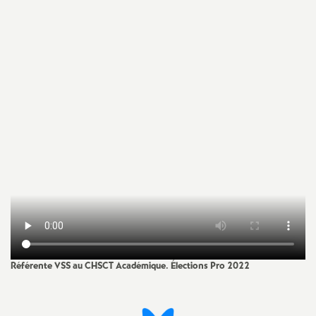
Imprimer
a
l'article
t
i
o
n
a
l
Référente VSS au CHSCT Académique. Élections Pro 2022
d