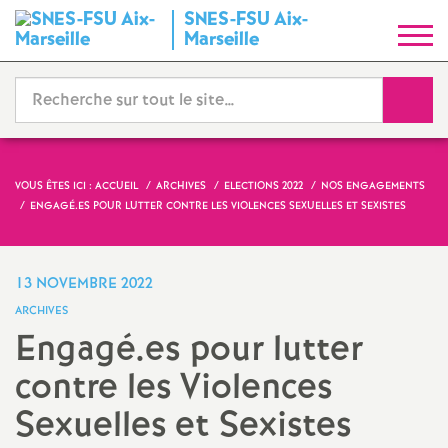
SNES-FSU Aix-
S
Marseille
y
Reche
n
d
VOUS ÊTES ICI :
ACCUEIL
ARCHIVES
ELECTIONS 2022
NOS ENGAGEMENTS
ENGAGÉ.ES POUR LUTTER CONTRE LES VIOLENCES SEXUELLES ET SEXISTES
i
c
13 NOVEMBRE 2022
ARCHIVES
a
Engagé.es pour lutter
contre les Violences
t
Sexuelles et Sexistes
N