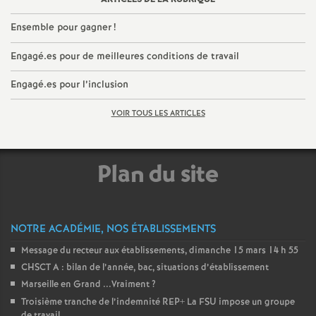
e
Ensemble pour gagner
!
m
Engagé.es pour de meilleures conditions de travail
e
Engagé.es pour l’inclusion
n
VOIR TOUS LES ARTICLES
t
Plan du site
s
d
NOTRE ACADÉMIE, NOS ÉTABLISSEMENTS
e
Message du recteur aux établissements, dimanche 15 mars 14 h 55
CHSCT A : bilan de l’année, bac, situations d’établissement
Marseille en Grand ...Vraiment
?
S
Troisième tranche de l’indemnité REP+ La FSU impose un groupe
de travail