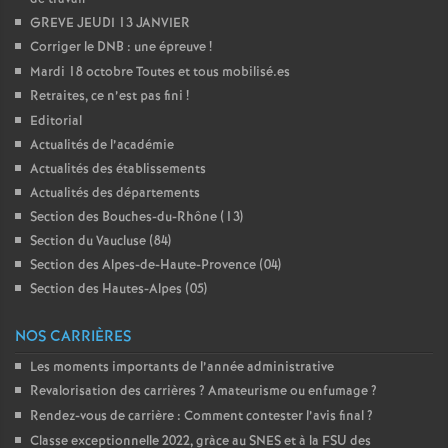
e
GREVE JEUDI 13 JANVIER
Corriger le DNB : une épreuve
!
c
Mardi 18 octobre Toutes et tous mobilisé.es
Retraites, ce n’est pas fini
!
o
Editorial
Actualités de l’académie
n
Actualités des établissements
Actualités des départements
d
Section des Bouches-du-Rhône (13)
Section du Vaucluse (84)
d
Section des Alpes-de-Haute-Provence (04)
Section des Hautes-Alpes (05)
e
NOS CARRIÈRES
g
Les moments importants de l’année administrative
Revalorisation des carrières
? Amateurisme ou enfumage
?
Rendez-vous de carrière : Comment contester l’avis final
?
r
Classe exceptionnelle 2022, gràce au SNES et à la FSU des