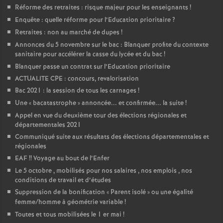
Réforme des retraites : risque majeur pour les enseignants
!
Enquête : quelle réforme pour l’Education prioritaire
?
Retraites : non au marché de dupes
!
Annonces du 5 novembre sur le bac : Blanquer profite du contexte
sanitaire pour accélérer la casse du lycée et du bac
!
Blanquer passe un contrat sur l’Education prioritaire
ACTUALITE CPE : concours, revalorisation
Bac 2021 : la session de tous les carnages
!
Une «
bacatastrophe
» annoncée... et confirmée... la suite
!
Appel en vue du deuxième tour des élections régionales et
départementales 2021
Communiqué suite aux résultats des élections départementales et
régionales
EAF
!! Voyage au bout de l’Enfer
Le 5 octobre , mobilisés pour nos salaires , nos emplois , nos
conditions de travail et d’études
Suppression de la bonification «
Parent isolé
» ou une égalité
femme/homme à géométrie variable
!
Toutes et tous mobilisées le 1 er mai
!