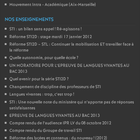
Mouvement Intra - Académique (Aix-Marseille)
NOS ENSEIGNEMENTS
STI : un bilan sans appel
! Ré-agissons
!
Réforme STI2D : stage mardi 17 janvier 2012
Réforme STI2D – STL : Continuer la mobilisation ET travailler face à
la réforme
Quelle autonomie, pour quelle école
?
UN MORATOIRE POUR L’EPREUVE DE LANGUES VIVANTES AU
BAC 2013
Quel avenir pour la série STI2D
?
Changement de discipline des professeurs de STI
Langues vivantes : trop, c’est trop
!
STI : Une nouvelle note du ministére qui n’apporte pas de réponses
satisfaisantes
EPREUVE DE LANGUES VIVANTES AU BAC 2013
Compte rendu de l’audience IPR LV du 08 octobre 2012
Compte rendu du Groupe de travail STI
Réforme des lycées et contenus : du nouveau
! (2012)