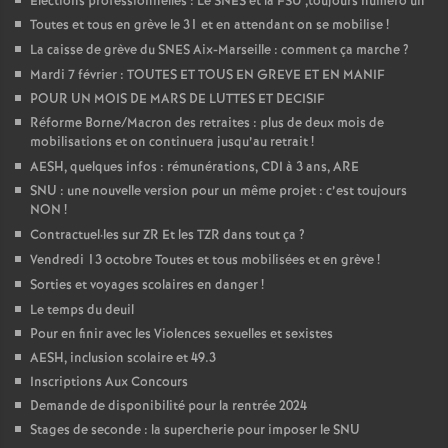
Elections professionnelles : Le SNES et la FSU ,toujours numéro un
Toutes et tous en grève le 31 et en attendant on se mobilise
!
La caisse de grève du SNES Aix-Marseille : comment ça marche
?
Mardi 7 février : TOUTES ET TOUS EN GREVE ET EN MANIF
POUR UN MOIS DE MARS DE LUTTES ET DECISIF
Réforme Borne/Macron des retraites : plus de deux mois de
mobilisations et on continuera jusqu’au retrait
!
AESH, quelques infos : rémunérations, CDI à 3 ans, ARE
SNU : une nouvelle version pour un même projet : c’est toujours
NON
!
Contractuel
·
les sur ZR Et les TZR dans tout ça
?
Vendredi 13 octobre Toutes et tous mobilisées et en grève
!
Sorties et voyages scolaires en danger
!
Le temps du deuil
Pour en finir avec les Violences sexuelles et sexistes
AESH, inclusion scolaire et 49.3
Inscriptions Aux Concours
Demande de disponibilité pour la rentrée 2024
Stages de seconde : la supercherie pour imposer le SNU