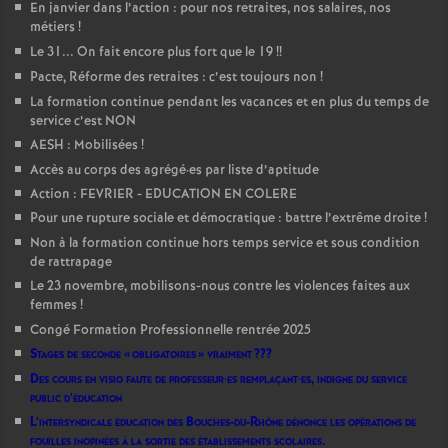
En janvier dans l’action : pour nos retraites, nos salaires, nos
métiers
!
Le 31... On fait encore plus fort que le 19
!!
Pacte, Réforme des retraites : c’est toujours non
!
La formation continue pendant les vacances et en plus du temps de
service c’est NON
AESH : Mobilisées
!
Accès au corps des agrégé
·
es par liste d’aptitude
Action : FEVRIER - EDUCATION EN COLERE
Pour une rupture sociale et démocratique : battre l’extrême droite
!
Non à la formation continue hors temps service et sous condition
de rattrapage
Le 23 novembre, mobilisons-nous contre les violences faites aux
femmes
!
Congé Formation Professionnelle rentrée 2025
Stages de seconde «
obligatoires
» vraiment
???
Des cours en visio faute de professeur
·
es remplaçant
·
es, indigne du service
public d’éducation
L’intersyndicale éducation des Bouches-du-Rhône dénonce les opérations de
fouilles inopinées à la sortie des établissements scolaires.