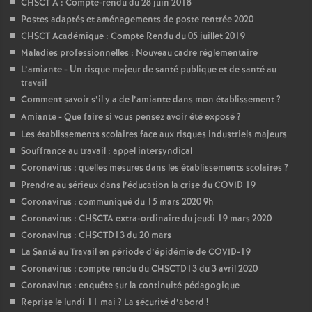
CHSCT A : Compte-rendu du 28 juin 2018
Postes adaptés et aménagements de poste rentrée 2020
CHSCT Académique : Compte Rendu du 05 juillet 2019
Maladies professionnelles : Nouveau cadre réglementaire
L’amiante - Un risque majeur de santé publique et de santé au
travail
Comment savoir s’il y a de l’amiante dans mon établissement
?
Amiante - Que faire si vous pensez avoir été exposé
?
Les établissements scolaires face aux risques industriels majeurs
Souffrance au travail : appel intersyndical
Coronavirus : quelles mesures dans les établissements scolaires
?
Prendre au sérieux dans l’éducation la crise du COVID 19
Coronavirus : communiqué du 15 mars 2020 9h
Coronavirus : CHSCTA extra-ordinaire du jeudi 19 mars 2020
Coronavirus : CHSCTD13 du 20 mars
La Santé au Travail en période d’épidémie de COVID-19
Coronavirus : compte rendu du CHSCTD13 du 3 avril 2020
Coronavirus : enquête sur la continuité pédagogique
Reprise le lundi 11 mai
? La sécurité d’abord
!