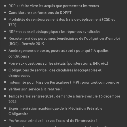
REP + : faire vivre les acquis que permettent les textes
o
Candidature aux fonctions de DDFPT
Modalités de remboursement des frais de déplacement (CSD et
u
TZR)
REP+ et conseil pédagogique : les réponses syndicales
r
Recrutement des personnes bénéficiaires de l’obligation d’emploi
(BOE) - Rentrée 2019
Aménagement de poste, poste adapté : pour qui
? A quelles
s
conditions
?
Foire aux questions sur les statuts (pondérations, IMP, etc.)
Obligations de service : des circulaires inacceptables et
dangereuses
Indemnité pour Mission Particulière (IMP) : pour tout comprendre
Vérifier son service à la rentrée
!
Temps Partiel rentrée 2024 : demande à faire avant le 15 décembre
2023
Expérimentation académique de la Médiation Préalable
Obligatoire
Professeur principal : «
avec l’accord de l’intéressé
»
!