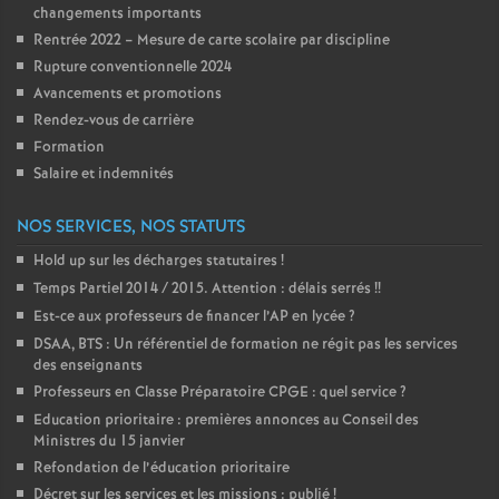
changements importants
é
Rentrée 2022 – Mesure de carte scolaire par discipline
Rupture conventionnelle 2024
O
Avancements et promotions
Rendez-vous de carrière
r
Formation
Salaire et indemnités
l
NOS SERVICES, NOS STATUTS
é
Hold up sur les décharges statutaires
!
Temps Partiel 2014 / 2015. Attention : délais serrés
!!
a
Est-ce aux professeurs de financer l’AP en lycée
?
DSAA, BTS : Un référentiel de formation ne régit pas les services
n
des enseignants
Professeurs en Classe Préparatoire CPGE : quel service
?
s
Education prioritaire : premières annonces au Conseil des
Ministres du 15 janvier
Refondation de l’éducation prioritaire
T
Décret sur les services et les missions : publié
!