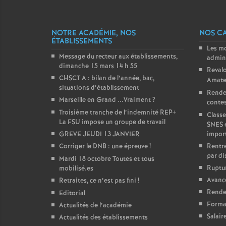
NOTRE ACADÉMIE, NOS
NOS C
ÉTABLISSEMENTS
Les m
Message du recteur aux établissements,
admini
dimanche 15 mars 14 h 55
Revalo
CHSCT A : bilan de l’année, bac,
Amate
situations d’établissement
Rende
Marseille en Grand ...Vraiment
?
contest
Troisième tranche de l’indemnité REP+
Classe
La FSU impose un groupe de travail
SNES 
GREVE JEUDI 13 JANVIER
impor
Corriger le DNB : une épreuve
!
Rentré
par di
Mardi 18 octobre Toutes et tous
Ruptur
mobilisé.es
Avanc
Retraites, ce n’est pas fini
!
Rendez
Editorial
Forma
Actualités de l’académie
Salair
Actualités des établissements