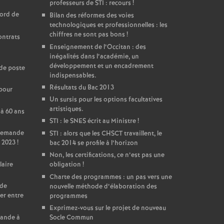
professeurs de STI : recours
!
cord de
Bilan des réformes des voies
technologiques et professionnelles : les
chiffres ne sont pas bons
!
ontrats
Enseignement de l’Occitan : des
inégalités dans l’académie, un
développement et un encadrement
de poste
indispensables.
Résultats du Bac 2013
 pour
Un sursis pour les options facultatives
artistiques.
 à 60 ans
STI : le SNES écrit au Ministre
!
 Demande
STI : alors que les CHSCT travaillent, le
 2023
!
bac 2014 se profile à l’horizon
Non, les certifications, ce n’est pas une
laire
obligation
!
Charte des programmes : un pas vers une
 de
nouvelle méthode d’élaboration des
er entre
programmes
Exprimez-vous sur le projet de nouveau
mande à
Socle Commun