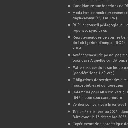
Candidature aux fonctions de 
e
Modalités de remboursement des
déplacement (CSD et TZR)
c
REP+ et conseil pédagogique : l
réponses syndicales
o
Recrutement des personnes béné
de l’obligation d’emploi (BOE) -
2019
n
Aménagement de poste, poste a
pour qui
? A quelles conditions
?
d
Foire aux questions sur les statu
(pondérations, IMP, etc.)
Obligations de service : des circu
d
inacceptables et dangereuses
Indemnité pour Mission Particul
e
(IMP) : pour tout comprendre
Vérifier son service à la rentrée
!
g
Temps Partiel rentrée 2024 : de
faire avant le 15 décembre 2023
Expérimentation académique de