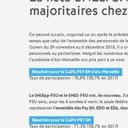
Actualités des départements
Salaire et indemnités
majoritaires chez
Section des Bouches-du-
Rhône (13)
Ce second scrutin, organisé un an après le précéd
Section du Vaucluse (84)
temps que celui de l’ensemble des personnels de l
Ouvert du 29 novembre au 6 décembre 2018, il a tr
Section des Alpes-de-Haute-
personnels au paritarisme. Malgré les nombreux éc
Provence (04)
l’académie d’Aix-Marseille ont pris part à ce vote.
Section des Hautes-Alpes (05)
Résultats pour la CAPA PSY EN d’Aix-Marseille
Taux de participation : 76,8% (58,7% en 2017)
Le SNUipp-FSU et le SNES-FSU ont, de nouveau, 3 si
FSU sera, pour les 4 années à venir, la seule fédér
représenter
l’ensemble des Psy EN, EDO et EDA, dans
Résultats pour la CAPN PSY EN
Taux de participation : 71,3% (58,7% en 2017)