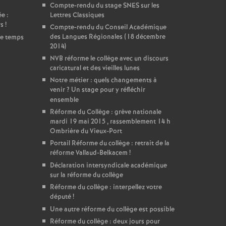
Compte-rendu du stage SNES sur les
e :
Lettres Classiques
rs
!
Compte-rendu du Conseil Académique
des Langues Régionales (18 décembre
de temps
2014)
NVB réforme le collège avec un discours
caricatural et des vieilles lunes
Notre métier : quels changements à
venir
? Un stage pour y réfléchir
ensemble
Réforme du Collège : grève nationale
mardi 19 mai 2015 , rassemblement 14 h
Ombrière du Vieux-Port
Portail Réforme du collège : retrait de la
réforme Vallaud-Belkacem
!
Déclaration intersyndicale académique
sur la réforme du collège
Réforme du collège : interpellez votre
député
!
Une autre réforme du collège est possible
Réforme du collège : deux jours pour