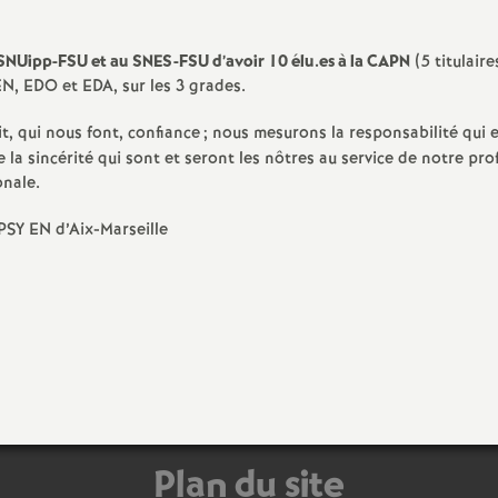
e
 SNUipp-FSU et au SNES-FSU d’avoir 10 élu.es à la CAPN
(5 titulaire
s
N, EDO et EDA, sur les 3 grades.
E
t, qui nous font, confiance
; nous mesurons la responsabilité qui e
la sincérité qui sont et seront les nôtres au service de notre pro
n
onale.
SY EN d’Aix-Marseille
s
e
i
g
n
Plan du site