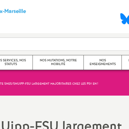
-Marseille
S
y
n
d
S SERVICES, NOS
NOS MUTATIONS, NOTRE
NOS
STATUTS
MOBILITÉ
ENSEIGNEMENTS
i
c
STE SNES/SNUIPP-FSU LARGEMENT MAJORITAIRES CHEZ LES PSY EN
!
Mouvement Inter -
Princip
Académique
a
Travaux
Mouvement Intra -
CHSCT)
t
Académique (Aix-Marseille)
NUipp-FSU largement
Dossier