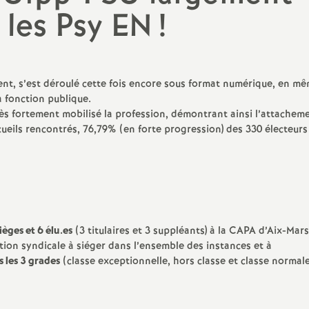
N
 les Psy EN
!
Protect
a
Complé
t
ent, s’est déroulé cette fois encore sous format numérique, en m
a fonction publique.
i
ès fortement mobilisé la profession, démontrant ainsi l’attachem
ueils rencontrés, 76,79% (en forte progression) des 330 électeurs
o
n
a
èges et 6 élu.es
(3 titulaires et 3 suppléants) à la CAPA d’Aix-Marse
l
ation syndicale à siéger dans l’ensemble des instances et à
 les 3 grades
(classe exceptionnelle, hors classe et classe normale
d