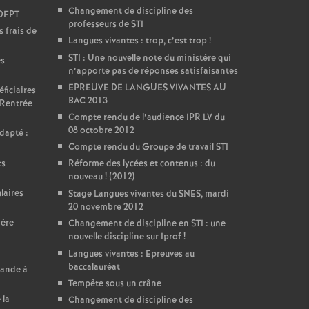
Changement de discipline des
DDFPT
professeurs de STI
 frais de
Langues vivantes : trop, c’est trop
!
STI : Une nouvelle note du ministére qui
es
n’apporte pas de réponses satisfaisantes
EPREUVE DE LANGUES VIVANTES AU
ficiaires
BAC 2013
 Rentrée
Compte rendu de l’audience IPR LV du
08 octobre 2012
dapté :
Compte rendu du Groupe de travail STI
ts
Réforme des lycées et contenus : du
nouveau
! (2012)
laires
Stage Langues vivantes du SNES, mardi
20 novembre 2012
ière
Changement de discipline en STI : une
nouvelle discipline sur Iprof
!
Langues vivantes : Epreuves au
baccalauréat
mande à
Tempête sous un crâne
 la
Changement de discipline des