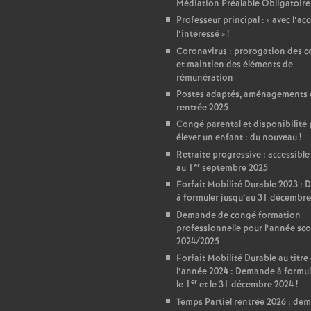
r
Médiation Préalable Obligatoire
Professeur principal : «
avec l’ac
é
l’intéressé
»
!
Coronavirus : prorogation des c
O
et maintien des éléments de
rémunération
Postes adaptés, aménagements 
r
rentrée 2025
Congé parental et disponibilité
l
élever un enfant : du nouveau
!
Retraite progressive : accessible
er
au 1
septembre 2025
é
Forfait Mobilité Durable 2023 :
à formuler jusqu’au 31 décembre
a
Demande de congé formation
professionnelle pour l’année sco
n
2024/2025
Forfait Mobilité Durable au titre
l’année 2024 : Demande à formul
s
er
le 1
et le 31 décembre 2024
!
Temps Partiel rentrée 2026 : de