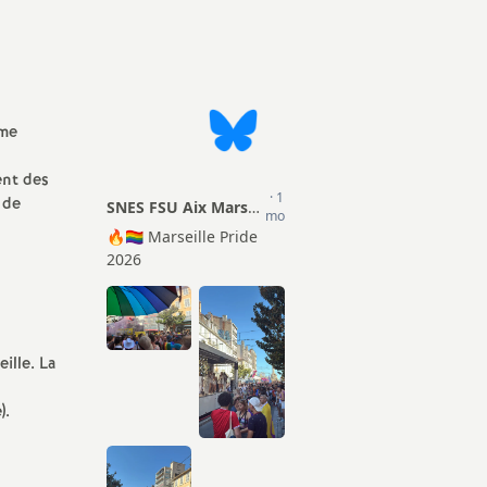
Actions
ion Sociale
TZR
mentaire (PSC)
Matériel pour les S1
Certifiés
Droits et Libertés
ême
Agrégés
Conseils Académiques et
ent des
CPE
Congrés académiques du
 de
SNES-FSU
Psy-EN
Elections professionnelles
Documentalistes
Lettres d’information
Retraités
ille. La
Rubrique Culture
).
Infos FSU