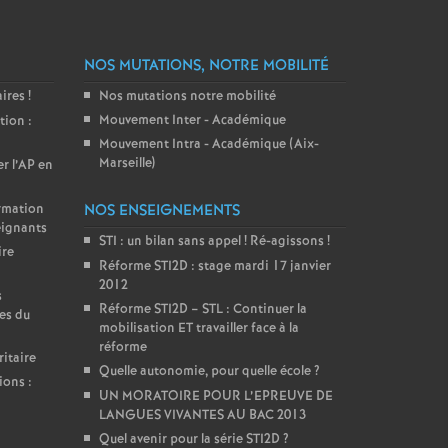
NOS MUTATIONS, NOTRE MOBILITÉ
aires
!
Nos mutations notre mobilité
Mouvement Inter - Académique
tion :
Mouvement Intra - Académique (Aix-
Marseille)
er l’AP en
ormation
NOS ENSEIGNEMENTS
eignants
STI : un bilan sans appel
! Ré-agissons
!
ire
Réforme STI2D : stage mardi 17 janvier
2012
s
Réforme STI2D – STL : Continuer la
es du
mobilisation ET travailler face à la
réforme
itaire
Quelle autonomie, pour quelle école
?
ions :
UN MORATOIRE POUR L’EPREUVE DE
LANGUES VIVANTES AU BAC 2013
Quel avenir pour la série STI2D
?