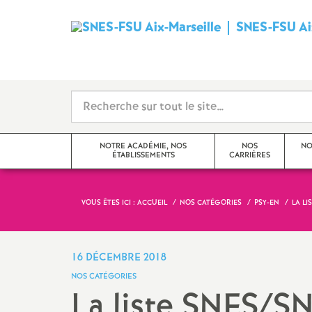
SNES-FSU Aix
NOTRE ACADÉMIE, NOS
NOS
NO
ÉTABLISSEMENTS
CARRIÈRES
VOUS ÊTES ICI :
ACCUEIL
NOS CATÉGORIES
PSY-EN
LA LI
Editorial
Avancements et promotions
Actualités de l’académie
Rendez-vous de carrière
16 DÉCEMBRE 2018
NOS CATÉGORIES
Actualités des établissements
Formation
La liste SNES/S