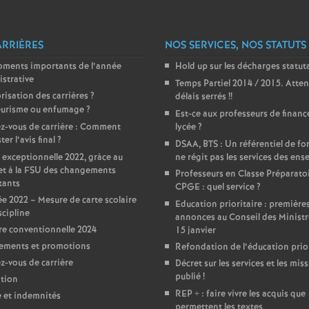
e
ARRIÈRES
NOS SERVICES, NOS STATUTS
m
oments importants de l’année
Hold up sur les décharges statut
strative
e
Temps Partiel 2014 / 2015. Atten
risation des carrières
?
délais serrés
!!
urisme ou enfumage
?
Est-ce aux professeurs de financ
n
z-vous de carrière : Comment
lycée
?
er l’avis final
?
DSAA, BTS : Un référentiel de f
t
 exceptionnelle 2022, gràce au
ne régit pas les services des ens
et à la FSU des changements
Professeurs en Classe Préparato
tants
CPGE : quel service
?
s
e 2022 – Mesure de carte scolaire
Education prioritaire : première
scipline
annonces au Conseil des Ministr
d
e conventionnelle 2024
15 janvier
ements et promotions
Refondation de l’éducation prior
e
-vous de carrière
Décret sur les services et les miss
publié
!
tion
S
REP + : faire vivre les acquis que
e et indemnités
permettent les textes