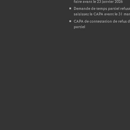
T
faire avant le 23 janvier 2026
Demande de temps partiel refusé
saisissez la CAPA avant le 31 ma
o
CAPA de contestation de refus 
partiel
u
r
s