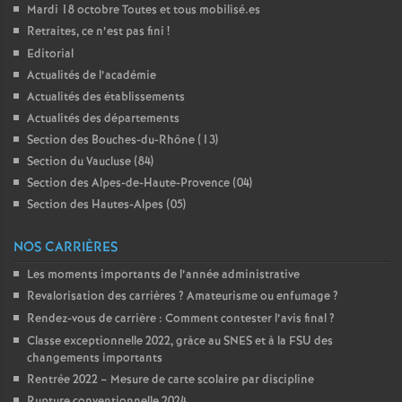
Mardi 18 octobre Toutes et tous mobilisé.es
é
Retraites, ce n’est pas fini
!
Editorial
O
Actualités de l’académie
Actualités des établissements
r
Actualités des départements
Section des Bouches-du-Rhône (13)
l
Section du Vaucluse (84)
Section des Alpes-de-Haute-Provence (04)
é
Section des Hautes-Alpes (05)
NOS CARRIÈRES
a
Les moments importants de l’année administrative
n
Revalorisation des carrières
? Amateurisme ou enfumage
?
Rendez-vous de carrière : Comment contester l’avis final
?
s
Classe exceptionnelle 2022, gràce au SNES et à la FSU des
changements importants
Rentrée 2022 – Mesure de carte scolaire par discipline
T
Rupture conventionnelle 2024