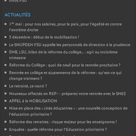
Infos FSU
ACTUALITÉS
er
1
mai : pour nos salaires, pour la paix, pour l’égalité et contre
l’extrême droite
5 décembre : début de la mobilisation
!
Le SNUPDEN FSU appelle les personnels de direction à la prudence
DNB, LSU, bilan de la réforme du collège… : agir au troisième
trimestre
Réforme du Collège : quoi de neuf pour la rentrée prochaine
?
Rentrée en collège et ajustements de la réforme : qu’est-ce qui
change vraiment
?
Le retraité, ce nanti
?
Nouveaux affectés en REP+ : préparez votre rentrée avec le SNES
APPEL à la MOBILISATION
Mise en place des «
cités éducatives
» : une nouvelle conception de
l’éducation prioritaire
?
Réforme des retraites : risque majeur pour les enseignants
!
Enquête : quelle réforme pour l’Education prioritaire
?