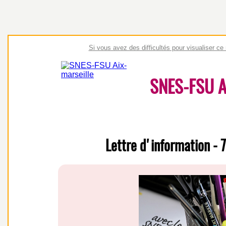
a
t
i
o
n
a
l
d