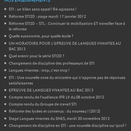
NOS ENSEIGNEMENTS
STI : un bilan sans appel
! Ré-agissons
!
Réforme STI2D : stage mardi 17 janvier 2012
Réforme STI2D – STL : Continuer la mobilisation ET travailler face à
la réforme
Quelle autonomie, pour quelle école
?
UN MORATOIRE POUR L’EPREUVE DE LANGUES VIVANTES AU
BAC 2013
Quel avenir pour la série STI2D
?
Changement de discipline des professeurs de STI
Langues vivantes : trop, c’est trop
!
STI : Une nouvelle note du ministére qui n’apporte pas de réponses
satisfaisantes
EPREUVE DE LANGUES VIVANTES AU BAC 2013
Compte rendu de l’audience IPR LV du 08 octobre 2012
Compte rendu du Groupe de travail STI
Réforme des lycées et contenus : du nouveau
! (2012)
Stage Langues vivantes du SNES, mardi 20 novembre 2012
Changement de discipline en STI : une nouvelle discipline sur Iprof
!