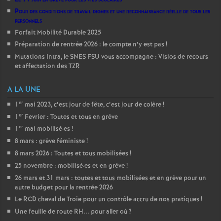
Pour des conditions de travail dignes et une reconnaissance réelle de tous les
personnels
Forfait Mobilité Durable 2025
Préparation de rentrée 2026 : le compte n’y est pas
!
Mutations Intra, le SNES FSU vous accompagne : Visios de recours
et affectation des TZR
A LA UNE
er
1
mai 2023, c’est jour de fête, c’est jour de colère
!
er
1
Fevrier : Toutes et tous en grève
er
1
mai mobilisé
·
es
!
8 mars : grève féministe
!
8 mars 2026 : Toutes et tous mobilisées
!
25 novembre : mobilisé
·
es et en grève
!
26 mars et 31 mars : toutes et tous mobilisées et en grève pour un
autre budget pour la rentrée 2026
Le RCD cheval de Troie pour un contrôle accru de nos pratiques
!
Une feuille de route RH... pour aller où
?