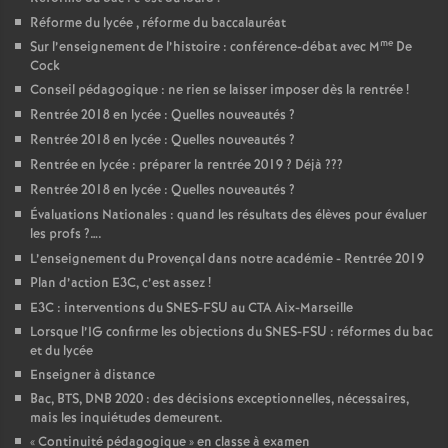
Réforme du lycée , réforme du baccalauréat
me
Sur l’enseignement de l’histoire : conférence-débat avec M
De
Cock
Conseil pédagogique : ne rien se laisser imposer dès la rentrée
!
Rentrée 2018 en lycée : Quelles nouveautés
?
Rentrée 2018 en lycée : Quelles nouveautés
?
Rentrée en lycée : préparer la rentrée 2019
? Déjà
???
Rentrée 2018 en lycée : Quelles nouveautés
?
Évaluations Nationales : quand les résultats des élèves pour évaluer
les profs
?….
L’enseignement du Provençal dans notre académie - Rentrée 2019
Plan d’action E3C, c’est assez
!
E3C : interventions du SNES-FSU au CTA Aix-Marseille
Lorsque l’IG confirme les objections du SNES-FSU : réformes du bac
et du lycée
Enseigner à distance
Bac, BTS, DNB 2020 : des décisions exceptionnelles, nécessaires,
mais les inquiétudes demeurent.
«
Continuité pédagogique
» en classe à examen