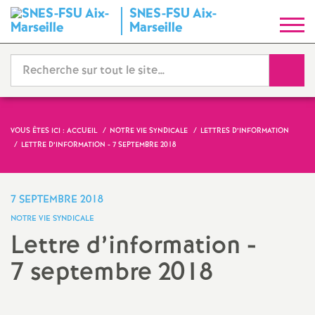
SNES-FSU Aix-
S
Marseille
y
Reche
n
d
VOUS ÊTES ICI :
ACCUEIL
NOTRE VIE SYNDICALE
LETTRES D’INFORMATION
LETTRE D’INFORMATION - 7 SEPTEMBRE 2018
i
c
7 SEPTEMBRE 2018
NOTRE VIE SYNDICALE
a
Lettre d’information -
7 septembre 2018
t
N
Imprimer
l'article