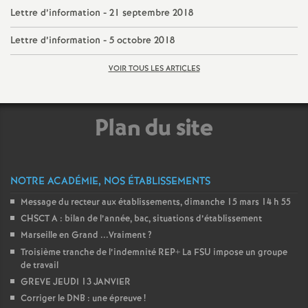
e
Lettre d’information - 21 septembre 2018
Lettre d’information - 5 octobre 2018
c
VOIR TOUS LES ARTICLES
o
n
Plan du site
d
NOTRE ACADÉMIE, NOS ÉTABLISSEMENTS
d
Message du recteur aux établissements, dimanche 15 mars 14 h 55
e
CHSCT A : bilan de l’année, bac, situations d’établissement
Marseille en Grand ...Vraiment
?
g
Troisième tranche de l’indemnité REP+ La FSU impose un groupe
de travail
GREVE JEUDI 13 JANVIER
r
Corriger le DNB : une épreuve
!