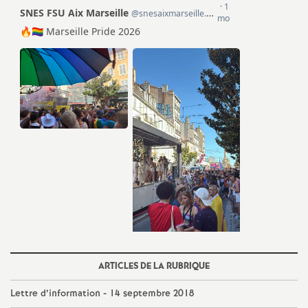
e
m
e
n
t
s
d
e
ARTICLES DE LA RUBRIQUE
S
Lettre d’information - 14 septembre 2018