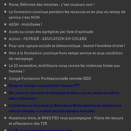
Pacte, Réforme des retraites : c’est toujours non
!
La formation continue pendant les vacances et en plus du temps de
service c’est NON
AESH : Mobilisées
!
Accès au corps des agrégé
·
es par liste d’aptitude
Action : FEVRIER - EDUCATION EN COLERE
Pour une rupture sociale et démocratique : battre l’extrême droite
!
Non à la formation continue hors temps service et sous condition
de rattrapage
Le 23 novembre, mobilisons-nous contre les violences faites aux
femmes
!
Congé Formation Professionnelle rentrée 2025
Stages de seconde «
obligatoires
» vraiment
???
Des cours en visio faute de professeur
·
es remplaçant
·
es, indigne du service
public d’éducation
L’intersyndicale éducation des Bouches-du-Rhône dénonce les opérations de
fouilles inopinées à la sortie des établissements scolaires.
Mutations Intra, le SNES FSU vous accompagne : Visios de recours
et affectation des TZR
Le 19 juin en grève pour les vies scolaires