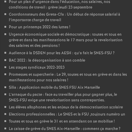
Pour un plan d’urgence dans l’éducation, nos salaires, nos
conditions de travail : grève jeudi 23 septembre
Coordonnateurs des Greta-Cfa : Un début de réponse salarial à
l’importante charge de travail
Pour un printemps 2022 des luttes
!
Urgence économique sociale et démocratique : toutes et tous en
grève et dans les manifestations le 17 mars pour la revalorisation
des salaires et des pensions
!
Audience à la DSDEN pour les AESH : qu’a fait le SNES-FSU
?
BAC 2022 : la désorganisation à son comble
Les stages syndicaux 2022-2023
Promesses et supercherie : Le 29, toutes et tous en grève et dans les
manifestations pour nos salaires
!
Silia : Application mobile du SNES FSU Aix Marseille
L’arnaque du pacte : face au travailler plus pour gagner plus, le
SNES-FSU exige une revalorisation sans contreparties.
Les élèves allophones et les enjeux de la démocratisation scolaire
Elections professionnelles : Le SNES et la FSU ,toujours numéro un
Toutes et tous en grève le 31 et en attendant on se mobilise
!
La caisse de grève du SNES Aix-Marseille : comment ça marche
?