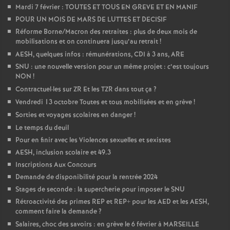
Mardi 7 février : TOUTES ET TOUS EN GREVE ET EN MANIF
POUR UN MOIS DE MARS DE LUTTES ET DECISIF
Réforme Borne/Macron des retraites : plus de deux mois de
mobilisations et on continuera jusqu’au retrait
!
AESH, quelques infos : rémunérations, CDI à 3 ans, ARE
SNU : une nouvelle version pour un même projet : c’est toujours
NON
!
Contractuel
·
les sur ZR Et les TZR dans tout ça
?
Vendredi 13 octobre Toutes et tous mobilisées et en grève
!
Sorties et voyages scolaires en danger
!
Le temps du deuil
Pour en finir avec les Violences sexuelles et sexistes
AESH, inclusion scolaire et 49.3
Inscriptions Aux Concours
Demande de disponibilité pour la rentrée 2024
Stages de seconde : la supercherie pour imposer le SNU
Rétroactivité des primes REP et REP+ pour les AED et les AESH,
comment faire la demande
?
Salaires, choc des savoirs : en grève le 6 février à MARSEILLE