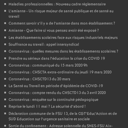
Maladies professionnelles : Nouveau cadre réglementaire
L’amiante - Un risque majeur de santé publique et de santé au
travail
Comment savoir s’il y a de l’amiante dans mon établissement
?
Amiante - Que faire si vous pensez avoir été exposé
?
Les établissements scolaires face aux risques industriels majeurs
Souffrance au travail : appel intersyndical
Coronavirus : quelles mesures dans les établissements scolaires
?
Prendre au sérieux dans l’éducation la crise du COVID 19
Coronavirus : communiqué du 15 mars 2020 9h
Coronavirus : CHSCTA extra-ordinaire du jeudi 19 mars 2020
Coronavirus : CHSCTD13 du 20 mars
La Santé au Travail en période d’épidémie de COVID-19
Coronavirus : compte rendu du CHSCTD13 du 3 avril 2020
Coronavirus : enquête sur la continuité pédagogique
Reprise le lundi 11 mai
? La sécurité d’abord
!
Déclaration commune de la FSU 13, de la CGT’Educ’Action et de
SUD Education sur l’urgence sanitaire et sociale
Sortie du confinement : Adresse solennelle du SNES-FSU Aix-