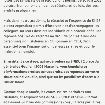
e
luttes des syndicats de la FSU qui ont permis, de 2016 à 2022
de sécuriser leur emploi, par les réécritures de lois, décrets,
s
arrêtés et circulaires.
Mais dans notre académie, la ténacité et l’expertise du SNES
E
auront cependant permis d’intervenir et d’accompagner les
collègues sur leurs dossiers individuels et d’obtenir enfin une
n
réponse positive du rectorat au droit de contestation des
personnels non titulaires en CDI comme en CDD, droit
s
essentiel pour l’augmentation de leurs salaires et pour le
maintien en emploi.
e
En assistant à ce stage, qui se déroulera au SNES, 12 place du
général de Gaulle, 13001 Marseille, vous bénéficierez
i
d’informations précises sur vos droits, des réponses sur votre
situation individuelle, ainsi que sur les possibilités d’accès à la
g
titularisation.
Comme chaque année, les commissaires paritaires non
n
titulaires, et responsables du SNES, SNEP et SNUEP feront
également un bilan des commissions consultatives paritaires,