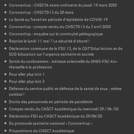
Coronavirus : CHSCTA extra-ordinaire du jeudi 19 mars 2020
Coronavirus : CHSCTD13 du 20 mars
La Santé au Travail en période d’épidémie de COVID-19
Coronavirus : compte rendu du CHSCTD13 du 3 avril 2020
Coronavirus : enquête sur la continuité pédagogique
Reprise le lundi 11 mai
? La sécurité d’abord
!
Déclaration commune de la FSU 13, de la CGT’Educ’Action et de
SUD Education sur l’urgence sanitaire et sociale
Sortie du confinement : Adresse solennelle du SNES-FSU Aix-
Marseille à la profession
Pour aller plus loin 1
Pour aller plus loin 2
Défense du service public et défense de la santé de tous : même
combat
!
Droits des personnels en période de pandémie
Compte rendu du CHSCT Académique du mercredi 29 / 04 /20
Déclaration FSU au CHSCT Académique du 29/04/20
Du protocole sanitaire national «
Coronavirus
»
Propositions du CHSCT Académique