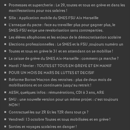
Promesses et supercherie : Le 29, toutes et tous en grève et dans les
manifestations pour nos salaires
!
Silia : Application mobile du SNES FSU Aix Marseille
L’arnaque du pacte : face au travailler plus pour gagner plus, le
SNES-FSU exige une revalorisation sans contreparties.
Les élèves allophones et les enjeux de la démocratisation scolaire
Elections professionnelles : Le SNES et la FSU ,toujours numéro un
Toutes et tous en grève le 31 et en attendant on se mobilise
!
La caisse de grève du SNES Aix-Marseille : comment ça marche
?
Mardi 7 février : TOUTES ET TOUS EN GREVE ET EN MANIF
POUR UN MOIS DE MARS DE LUTTES ET DECISIF
Réforme Borne/Macron des retraites : plus de deux mois de
mobilisations et on continuera jusqu’au retrait
!
AESH, quelques infos : rémunérations, CDI à 3 ans, ARE
SNU : une nouvelle version pour un même projet : c’est toujours
NON
!
Contractuel
·
les sur ZR Et les TZR dans tout ça
?
Vendredi 13 octobre Toutes et tous mobilisées et en grève
!
Sorties et voyages scolaires en danger
!