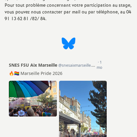
e
Pour tout problème concernant votre participation au stage,
vous pouvez nous contacter par mail ou par téléphone, au 04
91 13 62 81 /82/ 84.
c
o
n
d
d
e
g
r