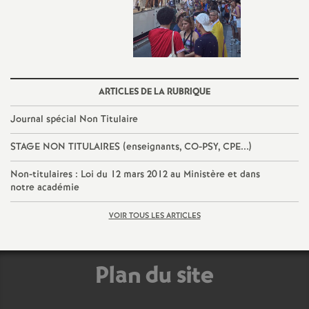
é
O
r
ARTICLES DE LA RUBRIQUE
Journal spécial Non Titulaire
l
STAGE NON TITULAIRES (enseignants, CO-PSY, CPE...)
é
Non-titulaires : Loi du 12 mars 2012 au Ministère et dans
notre académie
a
VOIR TOUS LES ARTICLES
n
s
Plan du site
T