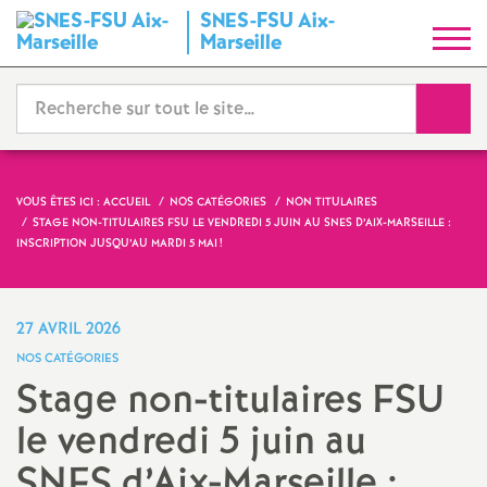
SNES-FSU Aix-
S
Marseille
y
Reche
n
d
VOUS ÊTES ICI :
ACCUEIL
NOS CATÉGORIES
NON TITULAIRES
STAGE NON-TITULAIRES FSU LE VENDREDI 5 JUIN AU SNES D’AIX-MARSEILLE :
i
INSCRIPTION JUSQU’AU MARDI 5 MAI
!
c
27 AVRIL 2026
a
NOS CATÉGORIES
Stage non-titulaires FSU
t
le vendredi 5 juin au
N
SNES d’Aix-Marseille :