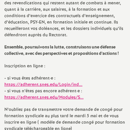
e
des revendications qui restent autant de combats à mener,
quant à la carrière, aux salaires, à la formation et aux
m
conditions d’exercice des contractuels d’enseignement,
d’éducation, PSY-EN, en formation initiale et continue. Ils
recueilleront vos doléances, et les dossiers individuels qu’ils
e
défendront auprès du Rectorat.
n
Ensemble, poursuivons la lutte, construisons une défense
collective, avec des perspectives et propositions d’actions
!
t
Inscription en ligne :
s
- si vous êtes adhérent
·
e :
https://adherent.snes.edu/Login/ind...
d
- si vous n’êtes pas encore adhérent
·
e :
https://adherent.snes.edu/Modules/S...
e
N’oubliez pas de transmettre votre demande de congé pour
formation syndicale au plus tard le mardi 5 mai et de vous
S
inscrire en ligne ( modèle de demande congé pour formation
syndicale téléchargeable en ligne)