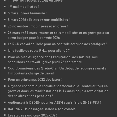
1
Fevrier : Toutes et tous en grève
er
1
mai mobilisé
·
es
!
8 mars : grève féministe
!
8 mars 2026 : Toutes et tous mobilisées
!
25 novembre : mobilisé
·
es et en grève
!
26 mars et 31 mars : toutes et tous mobilisées et en grève pour un
autre budget pour la rentrée 2026
Le RCD cheval de Troie pour un contrôle accru de nos pratiques
!
Une feuille de route RH... pour aller où
?
Pour un plan d’urgence dans l’éducation, nos salaires, nos
conditions de travail : grève jeudi 23 septembre
Coordonnateurs des Greta-Cfa : Un début de réponse salarial à
l’importante charge de travail
Pour un printemps 2022 des luttes
!
Urgence économique sociale et démocratique : toutes et tous en
grève et dans les manifestations le 17 mars pour la revalorisation
des salaires et des pensions
!
Audience à la DSDEN pour les AESH : qu’a fait le SNES-FSU
?
BAC 2022 : la désorganisation à son comble
Les stages syndicaux 2022-2023