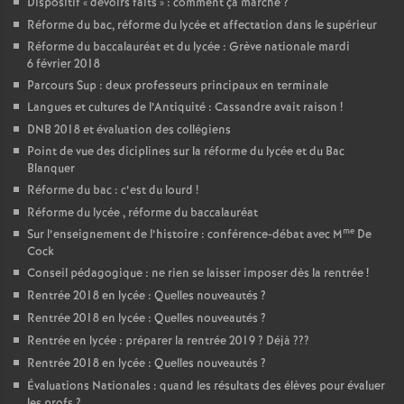
Dispositif «
devoirs faits
» : comment ça marche
?
Réforme du bac, réforme du lycée et affectation dans le supérieur
Réforme du baccalauréat et du lycée : Grève nationale mardi
6 février 2018
Parcours Sup : deux professeurs principaux en terminale
Langues et cultures de l’Antiquité : Cassandre avait raison
!
DNB 2018 et évaluation des collégiens
Point de vue des diciplines sur la réforme du lycée et du Bac
Blanquer
Réforme du bac : c’est du lourd
!
Réforme du lycée , réforme du baccalauréat
me
Sur l’enseignement de l’histoire : conférence-débat avec M
De
Cock
Conseil pédagogique : ne rien se laisser imposer dès la rentrée
!
Rentrée 2018 en lycée : Quelles nouveautés
?
Rentrée 2018 en lycée : Quelles nouveautés
?
Rentrée en lycée : préparer la rentrée 2019
? Déjà
???
Rentrée 2018 en lycée : Quelles nouveautés
?
Évaluations Nationales : quand les résultats des élèves pour évaluer
les profs
?….