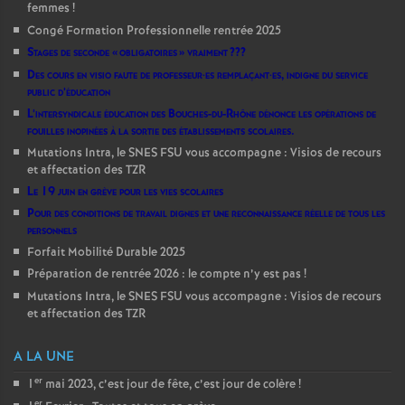
femmes
!
Congé Formation Professionnelle rentrée 2025
Stages de seconde «
obligatoires
» vraiment
???
Des cours en visio faute de professeur
·
es remplaçant
·
es, indigne du service
public d’éducation
L’intersyndicale éducation des Bouches-du-Rhône dénonce les opérations de
fouilles inopinées à la sortie des établissements scolaires.
Mutations Intra, le SNES FSU vous accompagne : Visios de recours
et affectation des TZR
Le 19 juin en grève pour les vies scolaires
Pour des conditions de travail dignes et une reconnaissance réelle de tous les
personnels
Forfait Mobilité Durable 2025
Préparation de rentrée 2026 : le compte n’y est pas
!
Mutations Intra, le SNES FSU vous accompagne : Visios de recours
et affectation des TZR
A LA UNE
er
1
mai 2023, c’est jour de fête, c’est jour de colère
!
er