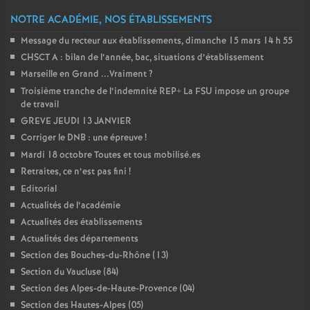
NOTRE ACADÉMIE, NOS ÉTABLISSEMENTS
o
Message du recteur aux établissements, dimanche 15 mars 14 h 55
u
CHSCT A : bilan de l’année, bac, situations d’établissement
Marseille en Grand ...Vraiment
?
Troisième tranche de l’indemnité REP+ La FSU impose un groupe
r
de travail
GREVE JEUDI 13 JANVIER
s
Corriger le DNB : une épreuve
!
Mardi 18 octobre Toutes et tous mobilisé.es
Retraites, ce n’est pas fini
!
Editorial
Actualités de l’académie
Actualités des établissements
Actualités des départements
Section des Bouches-du-Rhône (13)
Section du Vaucluse (84)
Section des Alpes-de-Haute-Provence (04)
Section des Hautes-Alpes (05)