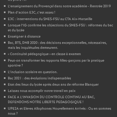
L’enseignement du Provençal dans notre académie - Rentrée 2019
Plan d’action E3C, c’est assez
!
E3C : interventions du SNES-FSU au CTA Aix-Marseille
Lorsque l’IG confirme les objections du SNES-FSU : réformes du bac
et du lycée
Enseigner à distance
Bac, BTS, DNB 2020 : des décisions exceptionnelles, nécessaires,
mais les inquiétudes demeurent.
«
Continuité pédagogique
» en classe à examen
Peut-on transformer les rapports filles-garçons par la pratique
sportive
?
L’inclusion scolaire en question.
Bac 2021 : des évolutions indispensables
Etat des lieux du lycée après deux ans de réforme Blanquer
Laissez nous accomplir notre travail en paix
FACE A L’INVASION DU CONTROLE CONTINU AU BAC,
DEFENDONS NOTRE LIBERTE PEDAGOGIQUE
!
UPE2A et Eleves Allophones Nouvellement Arrivés : Ou en sommes
nous
?