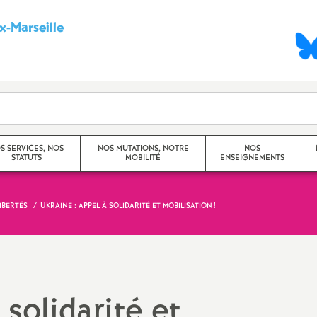
-Marseille
S
y
n
d
S SERVICES, NOS
NOS MUTATIONS, NOTRE
NOS
STATUTS
MOBILITÉ
ENSEIGNEMENTS
i
c
LIBERTÉS
UKRAINE : APPEL À SOLIDARITÉ ET MOBILISATION
!
Mouvement Inter -
Princip
Académique
a
Travaux
Mouvement Intra -
CHSCT)
t
Académique (Aix-Marseille)
 solidarité et
Dossier