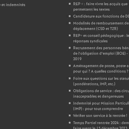
REP + : faire vivre les acquis que
e et indemnités
e
permettent les textes
Candidature aux fonctions de 
c
Modalités de remboursement des
déplacement (CSD et TZR)
REP+ et conseil pédagogique : l
o
réponses syndicales
Recrutement des personnes béné
n
de l’obligation d’emploi (BOE) -
2019
Aménagement de poste, poste a
d
pour qui
? A quelles conditions
?
Foire aux questions sur les statu
d
(pondérations, IMP, etc.)
Obligations de service : des circu
e
inacceptables et dangereuses
Indemnité pour Mission Particul
(IMP) : pour tout comprendre
g
Vérifier son service à la rentrée
!
Temps Partiel rentrée 2024 : de
faire avant le 15 décembre 2023