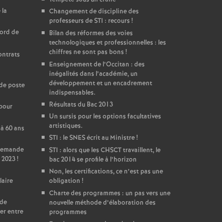
 la
Changement de discipline des
professeurs de STI : recours
!
cord de
Bilan des réformes des voies
technologiques et professionnelles : les
chiffres ne sont pas bons
!
ontrats
Enseignement de l’Occitan : des
inégalités dans l’académie, un
développement et un encadrement
de poste
indispensables.
Résultats du Bac 2013
 pour
Un sursis pour les options facultatives
artistiques.
 à 60 ans
STI : le SNES écrit au Ministre
!
 Demande
STI : alors que les CHSCT travaillent, le
 2023
!
bac 2014 se profile à l’horizon
Non, les certifications, ce n’est pas une
laire
obligation
!
Charte des programmes : un pas vers une
 de
nouvelle méthode d’élaboration des
er entre
programmes