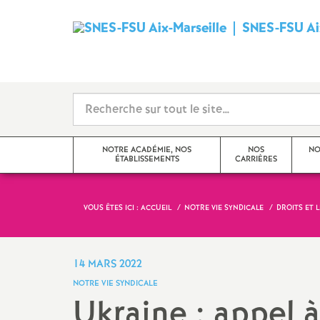
SNES-FSU Aix
NOTRE ACADÉMIE, NOS
NOS
NO
ÉTABLISSEMENTS
CARRIÈRES
VOUS ÊTES ICI :
ACCUEIL
NOTRE VIE SYNDICALE
DROITS ET 
Editorial
Avancements et promotions
Actualités de l’académie
Rendez-vous de carrière
14 MARS 2022
NOTRE VIE SYNDICALE
Actualités des établissements
Formation
Ukraine : appel à