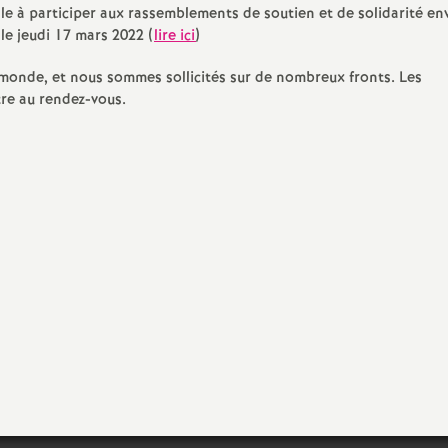
e
e à participer aux rassemblements de soutien et de solidarité env
le jeudi 17 mars 2022 (
lire ici
)
s
 monde, et nous sommes sollicités sur de nombreux fronts. Les
re au rendez-vous.
E
n
s
e
i
g
n