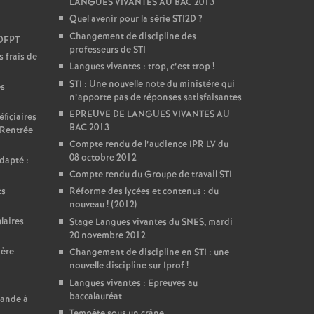
LANGUES VIVANTES AU BAC 2013
Quel avenir pour la série STI2D
?
Changement de discipline des
DDFPT
professeurs de STI
 frais de
Langues vivantes : trop, c’est trop
!
STI : Une nouvelle note du ministére qui
es
n’apporte pas de réponses satisfaisantes
EPREUVE DE LANGUES VIVANTES AU
ficiaires
BAC 2013
 Rentrée
Compte rendu de l’audience IPR LV du
08 octobre 2012
dapté :
Compte rendu du Groupe de travail STI
ts
Réforme des lycées et contenus : du
nouveau
! (2012)
laires
Stage Langues vivantes du SNES, mardi
20 novembre 2012
ière
Changement de discipline en STI : une
nouvelle discipline sur Iprof
!
Langues vivantes : Epreuves au
baccalauréat
mande à
Tempête sous un crâne