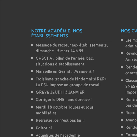
NOTRE ACADÉMIE, NOS
NOS C
ÉTABLISSEMENTS
Les m
Message du recteur aux établissements,
admini
dimanche 15 mars 14 h 55
Revalo
CHSCT A : bilan de l’année, bac,
Amate
situations d’établissement
Rende
Marseille en Grand ...Vraiment
?
contest
Troisième tranche de l’indemnité REP+
Classe
La FSU impose un groupe de travail
SNES 
GREVE JEUDI 13 JANVIER
impor
Corriger le DNB : une épreuve
!
Rentré
par di
Mardi 18 octobre Toutes et tous
Ruptur
mobilisé.es
Avanc
Retraites, ce n’est pas fini
!
Rendez
Editorial
Forma
Actualités de l’académie