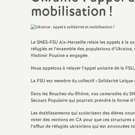
Actualités des départements
Salaire et indemnités
mobilisation
!
Section des Bouches-du-
Rhône (13)
Section du Vaucluse (84)
Le SNES-FSU Aix-Marseille relaie les appels à la sol
réfugiés et l’ensemble des populations d’Ukraine, 
Section des Alpes-de-Haute-
Vladimir Poutine a engagée.
Provence (04)
Nous appelons à relayer l’appel unitaire de la FSU,
Section des Hautes-Alpes (05)
La FSU est membre du collectif «
Solidarité Laïque
Dans les Bouches-du-Rhône, nos camarades du SNUE
Secours Populaire qui pourrait prendre la forme d’i
Les établissements qui scolarisent des élèves nouv
voter des motions en CA pour que ces structures s
l’afflux de réfugiés ukrainiens qui est annoncées to