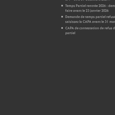
T
Temps Partiel rentrée 2026 : de
faire avant le 23 janvier 2026
o
Demande de temps partiel refusé
saisissez la CAPA avant le 31 ma
u
CAPA de contestation de refus 
partiel
r
s