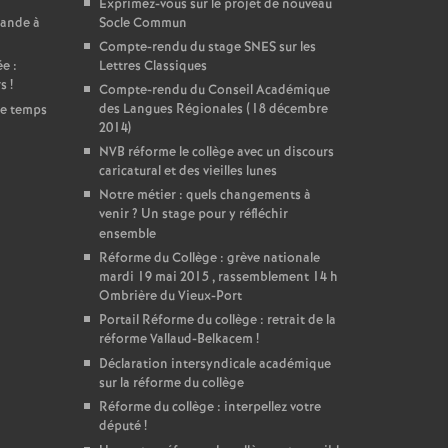
Exprimez-vous sur le projet de nouveau
mande à
Socle Commun
Compte-rendu du stage SNES sur les
e :
Lettres Classiques
rs
!
Compte-rendu du Conseil Académique
des Langues Régionales (18 décembre
de temps
2014)
NVB réforme le collège avec un discours
caricatural et des vieilles lunes
Notre métier : quels changements à
venir
? Un stage pour y réfléchir
ensemble
Réforme du Collège : grève nationale
mardi 19 mai 2015 , rassemblement 14 h
Ombrière du Vieux-Port
Portail Réforme du collège : retrait de la
réforme Vallaud-Belkacem
!
Déclaration intersyndicale académique
sur la réforme du collège
Réforme du collège : interpellez votre
député
!