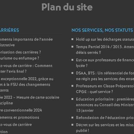
Plan du site
e
m
ARRIÈRES
NOS SERVICES, NOS STATUTS
e
oments importants de l’année
Hold up sur les décharges statut
strative
Temps Partiel 2014 / 2015. Atten
n
risation des carrières
?
délais serrés
!!
urisme ou enfumage
?
Est-ce aux professeurs de financ
z-vous de carrière : Comment
lycée
?
t
er l’avis final
?
DSAA, BTS : Un référentiel de f
 exceptionnelle 2022, gràce au
ne régit pas les services des ens
s
et à la FSU des changements
Professeurs en Classe Préparato
tants
CPGE : quel service
?
d
e 2022 – Mesure de carte scolaire
Education prioritaire : première
scipline
annonces au Conseil des Ministr
e conventionnelle 2024
15 janvier
e
ements et promotions
Refondation de l’éducation prior
-vous de carrière
Décret sur les services et les miss
S
publié
!
tion