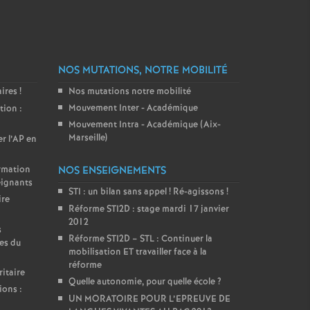
NOS MUTATIONS, NOTRE MOBILITÉ
aires
!
Nos mutations notre mobilité
Mouvement Inter - Académique
tion :
Mouvement Intra - Académique (Aix-
Marseille)
er l’AP en
ormation
NOS ENSEIGNEMENTS
eignants
STI : un bilan sans appel
! Ré-agissons
!
ire
Réforme STI2D : stage mardi 17 janvier
2012
s
Réforme STI2D – STL : Continuer la
es du
mobilisation ET travailler face à la
réforme
itaire
Quelle autonomie, pour quelle école
?
ions :
UN MORATOIRE POUR L’EPREUVE DE