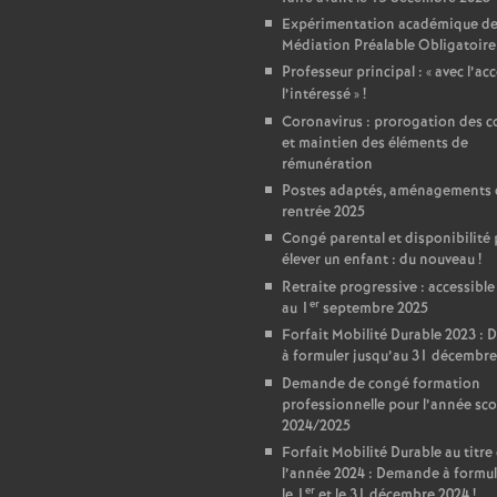
r
Expérimentation académique de
é
Médiation Préalable Obligatoire
Professeur principal : «
avec l’ac
l’intéressé
»
!
O
Coronavirus : prorogation des c
et maintien des éléments de
r
rémunération
Postes adaptés, aménagements 
rentrée 2025
l
Congé parental et disponibilité
élever un enfant : du nouveau
!
é
Retraite progressive : accessible
er
au 1
septembre 2025
a
Forfait Mobilité Durable 2023 :
à formuler jusqu’au 31 décembre
n
Demande de congé formation
professionnelle pour l’année sco
2024/2025
s
Forfait Mobilité Durable au titre
l’année 2024 : Demande à formul
er
le 1
et le 31 décembre 2024
!