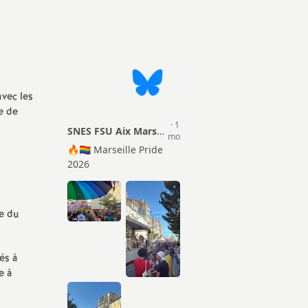
Actions
ion Sociale
TZR
mentaire (PSC)
Matériel pour les S1
Certifiés
Droits et Libertés
Agrégés
avec les
e de
Conseils Académiques et
CPE
Congrés académiques du
SNES-FSU
Psy-EN
Elections professionnelles
Documentalistes
Lettres d’information
e du
Retraités
Rubrique Culture
és à
e à
Infos FSU