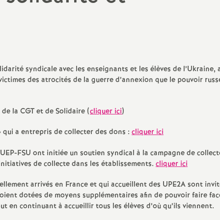
N
Protect
a
Complé
t
idarité syndicale avec les enseignants et les élèves de l’Ukraine, 
i
victimes des atrocités de la guerre d’annexion que le pouvoir russ
o
 de la CGT et de Solidaire (
cliquer ici
)
n
» qui a entrepris de collecter des dons :
cliquer ici
a
P-FSU ont initiée un soutien syndical à la campagne de collect
nitiatives de collecte dans les établissements.
cliquer ici
l
ellement arrivés en France et qui accueillent des UPE2A sont invit
oient dotées de moyens supplémentaires afin de pouvoir faire fac
d
ut en continuant à accueillir tous les élèves d’où qu’ils viennent.